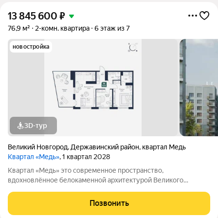
13 845 600
₽
76,9 м²
2-комн. квартира
6 этаж из 7
новостройка
3D-тур
Великий Новгород
,
Державинский район
,
квартал Медь
Квартал «Медь»
, 1 квартал 2028
Квартал «Медь» это современное пространство,
вдохновлённое белокаменной архитектурой Великого
Новгорода. Его имя и образ собраны из традиционных для
города элементов: из меди новгородские мастера отливали
Позвонить
колокола и украшения, а в зодчестве ценились