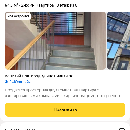
64,3 м²
2-комн. квартира
3 этаж из 8
новостройка
Великий Новгород
,
улица Бианки
,
18
ЖК «Южный»
Продаётся просторная двухкомнатная квартира с
изолированными комнатами в кирпичном доме, построенном
в 2025 году. Автономное отопление !!! Дом оборудован
грузовым лифтом, что удобно для транспортировки
Позвонить
крупногабаритных вещей. Из окон открывается вид