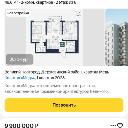
48,6 м²
2-комн. квартира
2 этаж из 8
новостройка
3D-тур
Великий Новгород
,
Державинский район
,
квартал Медь
Квартал «Медь»
, 1 квартал 2028
Квартал «Медь» это современное пространство,
вдохновлённое белокаменной архитектурой Великого
Новгорода. Его имя и образ собраны из традиционных для
города элементов: из меди новгородские мастера отливали
Позвонить
колокола и украшения, а в зодчестве ценились
9 900 000
₽