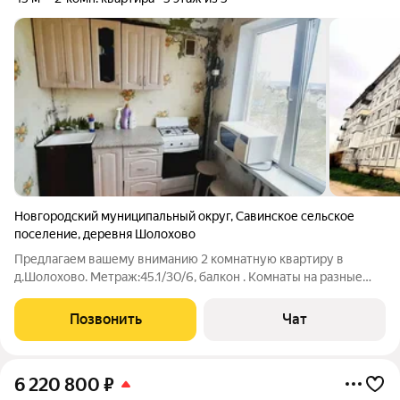
Новгородский муниципальный округ
,
Савинское сельское
поселение
,
деревня Шолохово
Предлагаем вашему вниманию 2 комнатную квартиру в
д.Шолохово. Метраж:45.1/30/6, балкон . Комнаты на разные
стороны. Стеклопакеты. Металлическая входная дверь.
Санузел совмещенный. Бойлер. Квартира светлая, тёплая.
Позвонить
Чат
Свободна. По документам 1 взрослый
6 220 800
₽