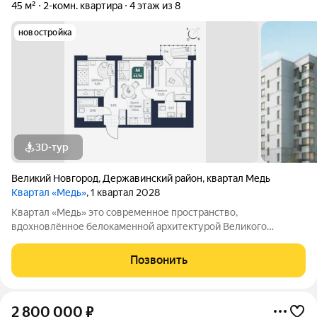
45 м²
2-комн. квартира
4 этаж из 8
новостройка
3D-тур
Великий Новгород
,
Державинский район
,
квартал Медь
Квартал «Медь»
, 1 квартал 2028
Квартал «Медь» это современное пространство,
вдохновлённое белокаменной архитектурой Великого
Новгорода. Его имя и образ собраны из традиционных для
города элементов: из меди новгородские мастера отливали
Позвонить
колокола и украшения, а в зодчестве ценились
2 800 000
₽