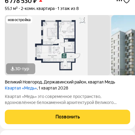
6 778 530
₽
55,1 м²
2-комн. квартира
1 этаж из 8
новостройка
3D-тур
Великий Новгород
,
Державинский район
,
квартал Медь
Квартал «Медь»
, 1 квартал 2028
Квартал «Медь» это современное пространство,
вдохновлённое белокаменной архитектурой Великого
Новгорода. Его имя и образ собраны из традиционных для
города элементов: из меди новгородские мастера отливали
Позвонить
колокола и украшения, а в зодчестве ценились