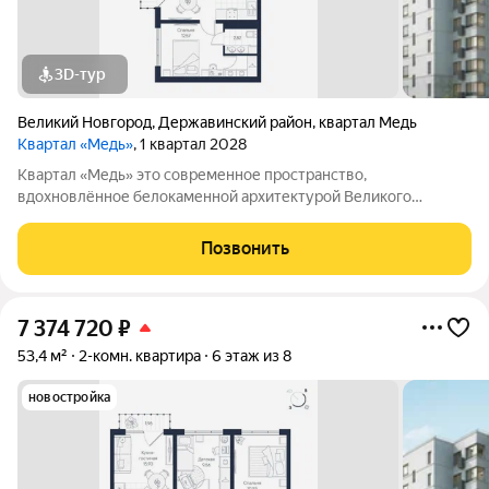
3D-тур
Великий Новгород
,
Державинский район
,
квартал Медь
Квартал «Медь»
, 1 квартал 2028
Квартал «Медь» это современное пространство,
вдохновлённое белокаменной архитектурой Великого
Новгорода. Его имя и образ собраны из традиционных для
города элементов: из меди новгородские мастера отливали
Позвонить
колокола и украшения, а в зодчестве ценились
7 374 720
₽
53,4 м²
2-комн. квартира
6 этаж из 8
новостройка