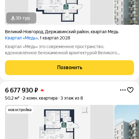
3D-тур
Великий Новгород
,
Державинский район
,
квартал Медь
Квартал «Медь»
, 1 квартал 2028
Квартал «Медь» это современное пространство,
вдохновлённое белокаменной архитектурой Великого
Новгорода. Его имя и образ собраны из традиционных для
города элементов: из меди новгородские мастера отливали
Позвонить
колокола и украшения, а в зодчестве ценились
6 677 930
₽
50,2 м²
2-комн. квартира
3 этаж из 8
новостройка