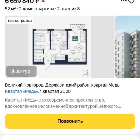
6 659 840
₽
52 м²
2-комн. квартира
2 этаж из 8
новостройка
3D-тур
Великий Новгород
,
Державинский район
,
квартал Медь
Квартал «Медь»
, 1 квартал 2028
Квартал «Медь» это современное пространство,
вдохновлённое белокаменной архитектурой Великого
Новгорода. Его имя и образ собраны из традиционных для
города элементов: из меди новгородские мастера отливали
Позвонить
колокола и украшения, а в зодчестве ценились