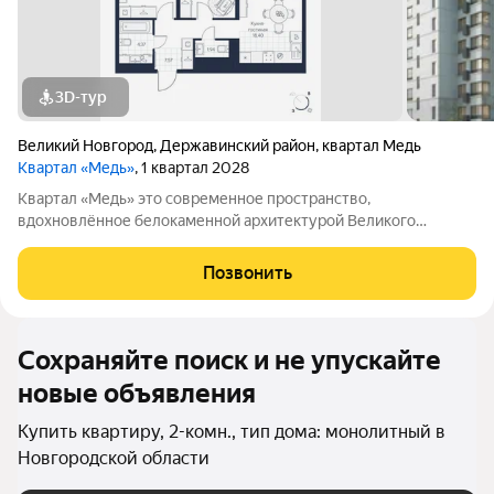
3D-тур
Великий Новгород
,
Державинский район
,
квартал Медь
Квартал «Медь»
, 1 квартал 2028
Квартал «Медь» это современное пространство,
вдохновлённое белокаменной архитектурой Великого
Новгорода. Его имя и образ собраны из традиционных для
города элементов: из меди новгородские мастера отливали
Позвонить
колокола и украшения, а в зодчестве ценились
Сохраняйте поиск и не упускайте
новые объявления
Купить квартиру, 2-комн., тип дома: монолитный в
Новгородской области