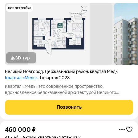
новостройка
3D-тур
Великий Новгород
,
Державинский район
,
квартал Медь
Квартал «Медь»
, 1 квартал 2028
Квартал «Медь» это современное пространство,
вдохновлённое белокаменной архитектурой Великого
Новгорода. Его имя и образ собраны из традиционных для
города элементов: из меди новгородские мастера отливали
Позвонить
колокола и украшения, а в зодчестве ценились
460 000
₽
41,7 м²
2-комн. квартира
1 этаж из 2