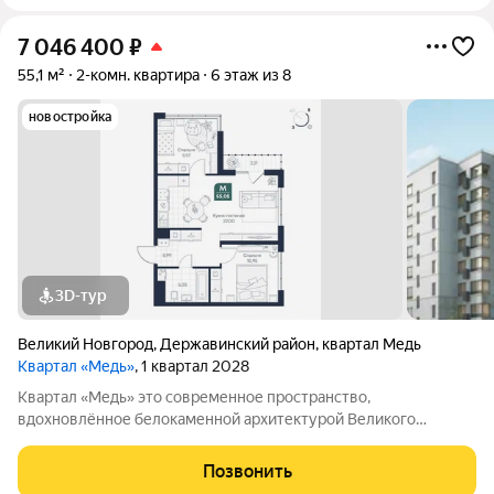
7 046 400
₽
55,1 м²
2-комн. квартира
6 этаж из 8
новостройка
3D-тур
Великий Новгород
,
Державинский район
,
квартал Медь
Квартал «Медь»
, 1 квартал 2028
Квартал «Медь» это современное пространство,
вдохновлённое белокаменной архитектурой Великого
Новгорода. Его имя и образ собраны из традиционных для
города элементов: из меди новгородские мастера отливали
Позвонить
колокола и украшения, а в зодчестве ценились