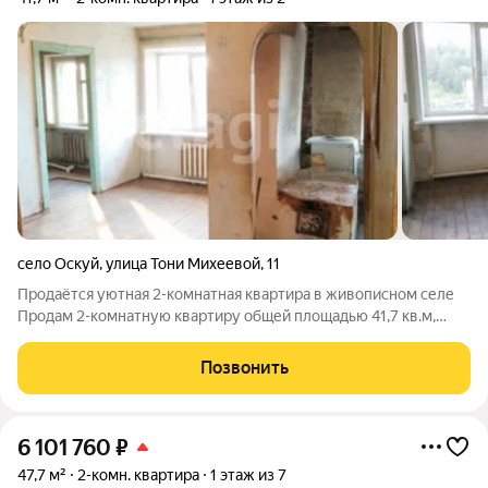
село Оскуй
,
улица Тони Михеевой
,
11
Продаётся уютная 2-комнатная квартира в живописном селе
Продам 2-комнатную квартиру общей площадью 41,7 кв.м,
расположенную на 1 этаже в селе Оскуй Чудовского района.
Квартира находится в 240 км от Санкт-Петербурга и в 30 км от
Позвонить
Чудово. Дорога до
6 101 760
₽
47,7 м²
2-комн. квартира
1 этаж из 7