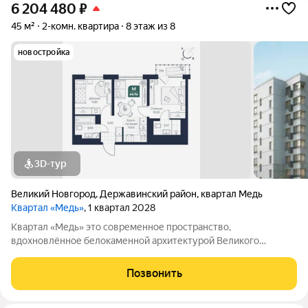
6 204 480
₽
45 м²
2-комн. квартира
8 этаж из 8
новостройка
3D-тур
Великий Новгород
,
Державинский район
,
квартал Медь
Квартал «Медь»
, 1 квартал 2028
Квартал «Медь» это современное пространство,
вдохновлённое белокаменной архитектурой Великого
Новгорода. Его имя и образ собраны из традиционных для
города элементов: из меди новгородские мастера отливали
Позвонить
колокола и украшения, а в зодчестве ценились