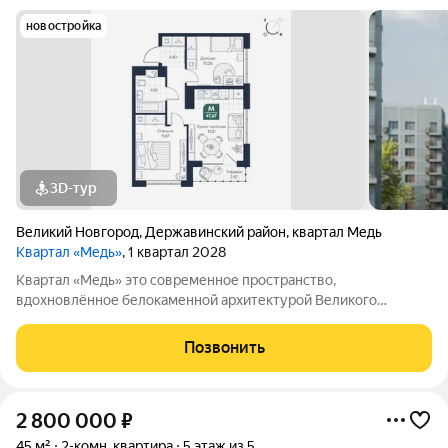
новостройка
3D-тур
Великий Новгород
,
Державинский район
,
квартал Медь
Квартал «Медь»
, 1 квартал 2028
Квартал «Медь» это современное пространство,
вдохновлённое белокаменной архитектурой Великого
Новгорода. Его имя и образ собраны из традиционных для
города элементов: из меди новгородские мастера отливали
Позвонить
колокола и украшения, а в зодчестве ценились
2 800 000
₽
45 м²
2-комн. квартира
5 этаж из 5