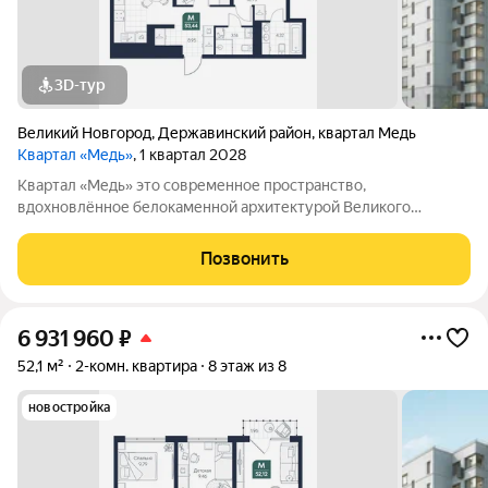
3D-тур
Великий Новгород
,
Державинский район
,
квартал Медь
Квартал «Медь»
, 1 квартал 2028
Квартал «Медь» это современное пространство,
вдохновлённое белокаменной архитектурой Великого
Новгорода. Его имя и образ собраны из традиционных для
города элементов: из меди новгородские мастера отливали
Позвонить
колокола и украшения, а в зодчестве ценились
6 931 960
₽
52,1 м²
2-комн. квартира
8 этаж из 8
новостройка