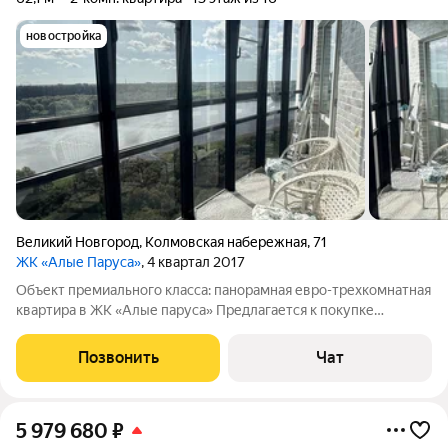
новостройка
Великий Новгород
,
Колмовская набережная
,
71
ЖК «Алые Паруса»
, 4 квартал 2017
Объект премиального класса: панорамная евро-трехкомнатная
квартира в ЖК «Алые паруса» Предлагается к покупке
эксклюзивный жилой объект с исключительными видовыми
характеристиками в одном из наиболее динамично
Позвонить
Чат
развивающихся районов Великого Новгорода.
5 979 680
₽