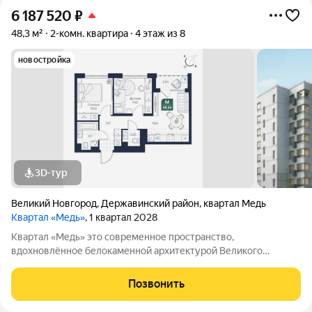
6 187 520
₽
48,3 м²
2-комн. квартира
4 этаж из 8
новостройка
3D-тур
Великий Новгород
,
Державинский район
,
квартал Медь
Квартал «Медь»
, 1 квартал 2028
Квартал «Медь» это современное пространство,
вдохновлённое белокаменной архитектурой Великого
Новгорода. Его имя и образ собраны из традиционных для
города элементов: из меди новгородские мастера отливали
Позвонить
колокола и украшения, а в зодчестве ценились