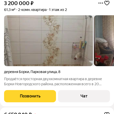
3 200 000
₽
61,3 м²
2-комн. квартира
1 этаж из 2
деревня Борки
,
Парковая улица
,
8
Продаётся просторная двухкомнатная квартира в деревне
Борки Новгородского района, расположенная всего в 20
километрах от Великого Новгорода. Квартира находится на
первом этаже кирпичного жилого дома и обладает общей
Позвонить
Чат
площадью 61.3 квадратных метров.