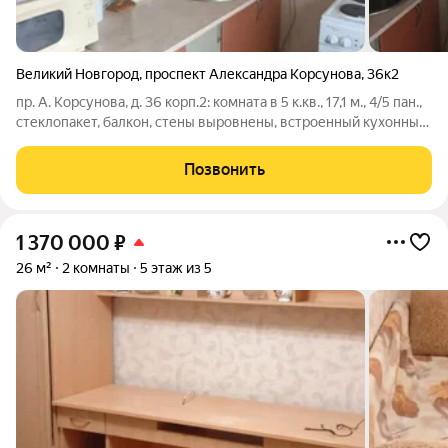
Великий Новгород
,
проспект Александра Корсунова
,
36к2
пр. А. Корсунова, д. 36 корп.2: комната в 5 к.кв., 17,1 м., 4/5 пан.,
стеклопакет, балкон, стены выровнены, встроенный кухонный
гарнитур на кухне, малонаселённая, 1.150.000 руб.
Позвонить
1 370 000
₽
26 м²
2 комнаты
5 этаж из 5