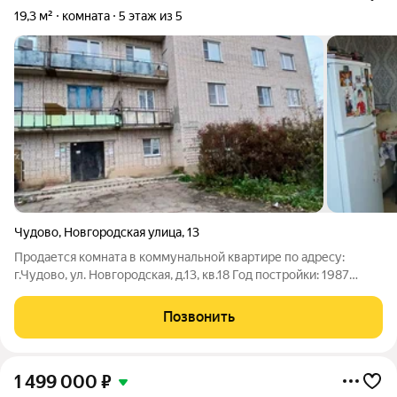
19,3 м²
комната
5 этаж из 5
Чудово
,
Новгородская улица
,
13
Продается комната в коммунальной квартире по адресу:
г.Чудово, ул. Новгородская, д.13, кв.18 Год постройки: 1987
Материал стен: кирпич Тип дома: многоквартирный дом Этаж:
5 из 5 Площадь комнаты: 19,3 м Продается комната в
Позвонить
коммунальной квартире в
1 499 000
₽