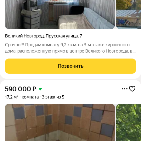
Великий Новгород
,
Прусская улица
,
7
Срочно!!! Продам комнату 9,2 кв.м. на 3-м этаже кирпичного
дома, расположенную прямо в центре Великого Новгорода, в
3-х минутах до Кремля, окно выходит на Десятинный
монастырь. В шаговой доступности: Центральный рынок,
Позвонить
сетевые магазины, аптеки, кафе
590 000
₽
17,2 м²
комната
3 этаж из 5