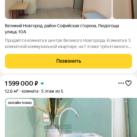
Великий Новгород
,
район Софийская сторона
,
Людогоща
улица
,
10А
Продаётся комната в центре Великого Новгорода. Комната в 3
комнатной коммунальной квартире, на 1 этаже трёхэтажного
дома. (Этаж высокий, внизу подвальные помещения). Комната
сухая, тёплая, прямоуглльная. В комнате выровнены стены,
Позвонить
потолки, вставлено
1 599 000
₽
12,6 м²
комната
5 этаж из 5
онлайн показ