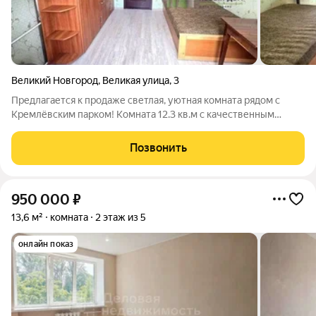
Великий Новгород
,
Великая улица
,
3
Предлагается к продаже светлая, уютная комната рядом с
Кремлёвским парком! Комната 12.3 кв.м с качественным
косметическим ремонтом, полностью готова к проживанию.
Стены выровнены, натяжной потолок, ламинат, стеклопакет,
Позвонить
новая проводка. В комнате
950 000
₽
13,6 м²
комната
2 этаж из 5
онлайн показ