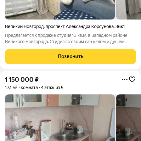
Великий Новгород
,
проспект Александра Корсунова
,
36к1
Предлагается к продаже студия 13 кв.м. в Западном районе
Великого Новгорода. Студия со своим сан узлом и душем
располагается в общежитии коридорного типа. Выполнен
качественные ремонт, можно заехать и жить! Район с
Позвонить
развитой инфраструктурой: в шаговой
1 150 000
₽
17,1 м²
комната
4 этаж из 5