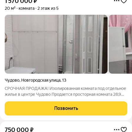
1 570 000
₽
20 м²
комната
2 этаж из 5
Чудово
,
Новгородская улица
,
13
СРОЧНАЯ ПРОДАЖА! Изолированная комната под отдельное
жилье в центре Чудово Продается просторная комната 28,9
кв.м в коммунальной квартире, полностью
переоборудованная для комфортного проживания.
Позвонить
Фактически это ваше личное пространство с минимальным
750 000
₽