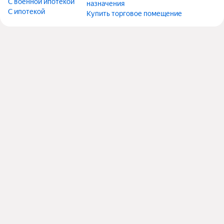
С военной ипотекой
назначения
С ипотекой
Купить торговое помещение