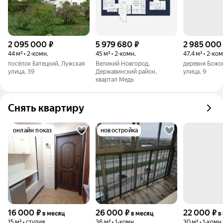
2 095 000
₽
5 979 680
₽
2 985 000
44 м² • 2-комн.
45 м² • 2-комн.
47,4 м² • 2-ком
посёлок Батецкий, Лужская
Великий Новгород,
деревня Божо
улица, 39
Державинский район,
улица, 9
квартал Медь
Снять квартиру
онлайн показ
новостройка
16 000
₽
26 000
₽
22 000
₽
в месяц
в месяц
в
15 м² • студия
36 м² • 1-комн.
30 м² • 1-комн.