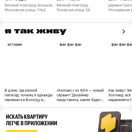
Великий Новгород, Большая
Великий Новгород,
деревня Григо
Московская улица, 114к2
Псковская улица, 58
Молодёжная у
истории
фан фан фан
фан фан фа
В доме, где резной
«Каллакс» из IKEA — новый
Как живут Зе
палисад: почему я однажды
сервант! Дизайнер
Холланд: всё 
переехала в Вологду и
представила, каким будет
недвижимост
осталась здесь жить
«бабушкин» ремонт в 2070
нового «Чело
году
ИСКАТЬ КВАРТИРУ
ЛЕГЧЕ В ПРИЛОЖЕНИИ