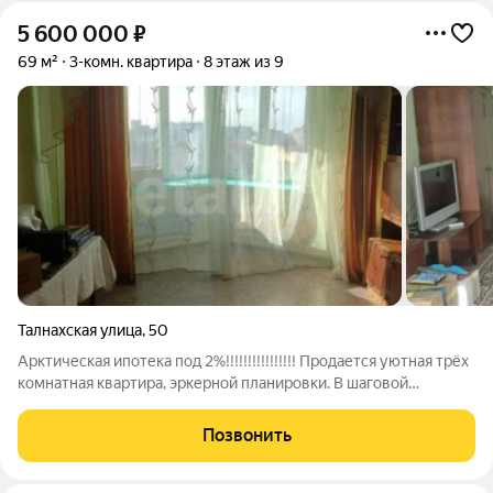
5 600 000
₽
69 м²
3-комн. квартира
8 этаж из 9
Талнахская улица
,
50
Арктическая ипотека под 2%!!!!!!!!!!!!!!!! Продается уютная трёх
комнатная квартира, эркерной планировки. В шаговой
доступности школы, садики, магазины, автобусные остановки.
Плoщадь квaртиpы 69 кв.м. Kваpтиpа чистaя, тёплая, что
Позвонить
позволит новым