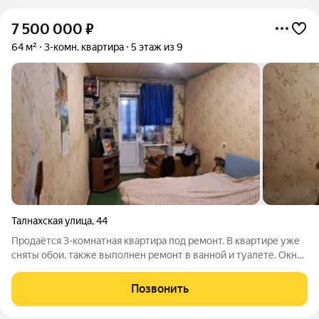
7 500 000
₽
64 м²
3-комн. квартира
5 этаж из 9
Талнахская улица
,
44
Продаётся 3-комнатная квартира под ремонт. В квартире уже
сняты обои, также выполнен ремонт в ванной и туалете. Окна
ПВХ, балкон застеклён, что добавляет удобства. Район с
развитой инфраструктурой: рядом находится школа № 28,
Позвонить
магазин "Подсолнух",