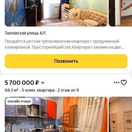
Талнахская улица
,
6/1
Продаётся уютная трёхкомнатная квартира с продуманной
планировкой. Просторнейший зал.Квартира с окнами на две
стороны обеспечивает отличную освещённость и приток
свежего воздуха в течение дня. Все предметы мебели и
Позвонить
бытовая техника остаются новому
5 700 000
₽
68,3 м²
3-комн. квартира
2 этаж из 9
онлайн показ