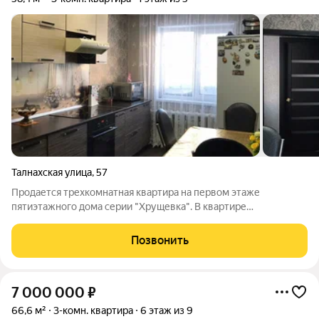
Талнахская улица
,
57
Продается трехкомнатная квартира на первом этаже
пятиэтажного дома серии "Хрущевка". В квартире
косметический ремонт. Входная дверь современного образца.
Все окна ПВХ. Потолки натяжные. В санузле пластиковые
Позвонить
панели. При продаже остается мебель и
7 000 000
₽
66,6 м²
3-комн. квартира
6 этаж из 9