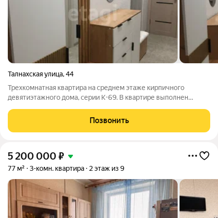
Талнахская улица
,
44
Трехкомнатная квартира на среднем этаже кирпичного
девятиэтажного дома, серии К-69. В квартире выполнен
косметический ремонт: входная и межкомнатные двери
современного образца. Окна- ПВХ. Пол застелен линолеумом.
Позвонить
Натяжной потолок в прихожей и на
5 200 000
₽
77 м²
3-комн. квартира
2 этаж из 9