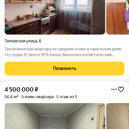
Талнахская улица
,
6
Трехкомнатная квартира на среднем этаже в панельном доме
112 серии. В Залоге ВТБ банка. Выполнен косметический
ремонт. Электрика в хорошем состоянии. Потолок оклеен
плиткой ПВХ. Стены оклеены обоями. Полы бетонные
Позвонить
застелены линолеумом. В кухне и
4 500 000
₽
56,6 м²
3-комн. квартира
5 этаж из 5