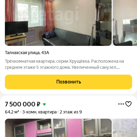
Талнахская улица
,
43А
Трёхкомнатная квартира, серии Хрущёвка. Расположена на
среднем этаже 5 этажного дома. Увеличенный санузел,
облицован панелями ПВХ, на полу кафельная плитка,
сантехника в рабочем состоянии. В кухне-гостиной полы
Позвонить
застелены линолеумом, в комнатах
7 500 000
₽
64,2 м²
3-комн. квартира
2 этаж из 9