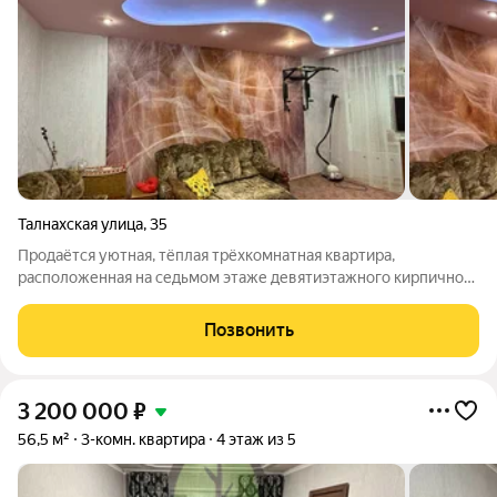
Талнахская улица
,
35
Продаётся уютная, тёплая трёхкомнатная квартира,
расположенная на седьмом этаже девятиэтажного кирпичного
дома серии к-69. В квартире выполнен хороший
косметический ремонт, все комнаты раздельные. Электрика и
Позвонить
сантехника в хорошем состоянии, все окна
3 200 000
₽
56,5 м²
3-комн. квартира
4 этаж из 5