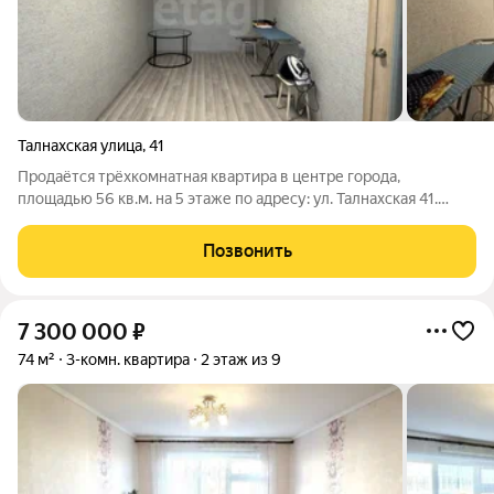
Талнахская улица
,
41
Продаётся трёхкомнатная квартира в центре города,
площадью 56 кв.м. на 5 этаже по адресу: ул. Талнахская 41.
Отличный район с развитой инфраструктурой в шаговой
доступности школы, детские сады, магазины, остановки и
Позвонить
места для отдыха. Квартира
7 300 000
₽
74 м²
3-комн. квартира
2 этаж из 9