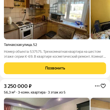
Талнахская улица
,
52
Номер объекта: 537575. Трехкомнатная квартира на шестом
этаже серии К-69. В квартире косметический ремонт. Комнаты
смежно-изолированные. Сан.узел раздельный. Во всей
квартире окна ПВХ. При продаже остается вся мебель и
Позвонить
техника как на фото. В данном
3 250 000
₽
56,3 м²
3-комн. квартира
3 этаж из 5