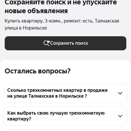
Сохраняйте поиск и не упускайте
новые объявления
Купить квартиру, 3-комн., ремонт: есть, Талнахская
улица в Норильске
Сохранить поиск
Остались вопросы?
Сколько трехкомнатных квартир в продаже
на улице Талнахская в Норильске ?
На Яндекс Недвижимости в продаже на улице 
Талнахская в Норильске 22 трехкомнатных 
Как выбрать свою лучшую трехкомнатную
квартиру?
квартиры, из них 22 объявления от агентств
Чтобы купить 3-комнатную квартиру с ремонтом на 