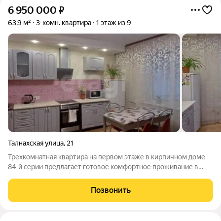
6 950 000
₽
63,9 м²
3-комн. квартира
1 этаж из 9
Талнахская улица
,
21
Трехкомнатная квартира на первом этаже в кирпичном доме
84-й серии предлагает готовое комфортное проживание в
центральном районе с развитой инфраструктурой. Объект
полностью подготовлен к заселению: выполнена
Позвонить
качественная черновая отделка с