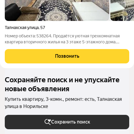
Талнахская улица
,
57
Номер объекта: 538264. Продаётся уютная трехкомнатная
квартира вторичного жилья на 3 этаже 5-этажного дома.
Общая площадь квартиры составляет 58.30 кв.м, включая
кухню площадью 6 кв.м. Это идеальный вариант для тех, кому
Позвонить
важен комфорт и удобство.
Сохраняйте поиск и не упускайте
новые объявления
Купить квартиру, 3-комн., ремонт: есть, Талнахская
улица в Норильске
Сохранить поиск