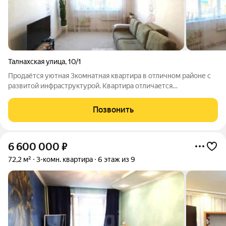
Талнахская улица
,
10/1
Продаётся уютная 3комнатная квартира в отличном районе с
развитой инфраструктурой. Квартира отличается
продуманной планировкой: окна выходят на две стороны, что
обеспечивает отличную освещённость и проветривание.
Позвонить
Главная изюминка просторный и уютный
6 600 000
₽
72,2 м²
3-комн. квартира
6 этаж из 9