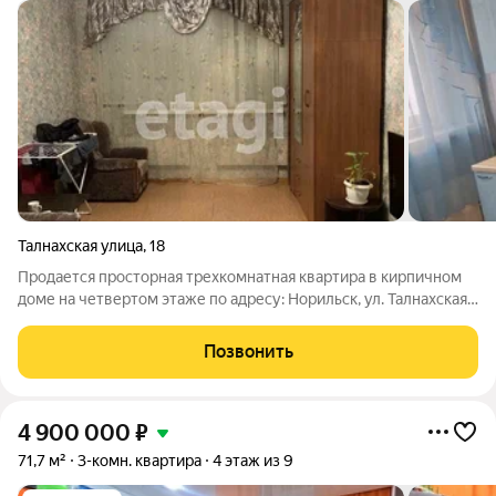
Талнахская улица
,
18
Продается просторная трехкомнатная квартира в кирпичном
доме на четвертом этаже по адресу: Норильск, ул. Талнахская,
18. Объект расположен в тихом, хорошо обустроенном районе
с развитой повседневной инфраструктурой: в шаговой
Позвонить
доступности находятся
4 900 000
₽
71,7 м²
3-комн. квартира
4 этаж из 9