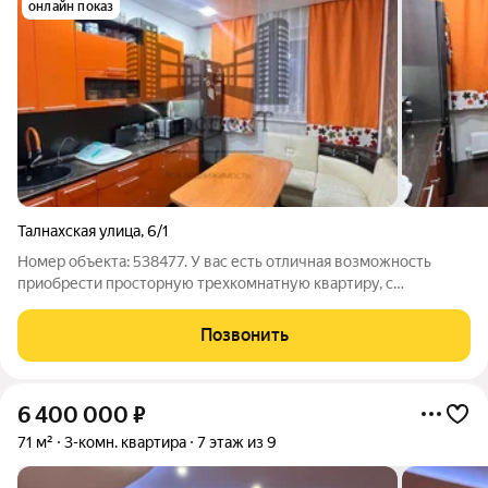
онлайн показ
Талнахская улица
,
6/1
Номер объекта: 538477. У вас есть отличная возможность
приобрести просторную трехкомнатную квартиру, с
раздельными комнатамиНа 4 этаже 9-этажного дома вас ждет
уютное жилье площадью 71.70 кв.м., с просторной кухней 12
Позвонить
кв.м. Этот вариант идеально
6 400 000
₽
71 м²
3-комн. квартира
7 этаж из 9