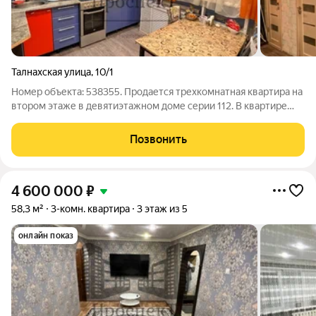
Талнахская улица
,
10/1
Номер объекта: 538355. Продается трехкомнатная квартира на
втором этаже в девятиэтажном доме серии 112. В квартире
выполнен косметический ремонт. Остается мебель и техника.
Документы готовы к сделке. Долгов и обременений нет.
Позвонить
Возможна покупка в
4 600 000
₽
58,3 м²
3-комн. квартира
3 этаж из 5
онлайн показ