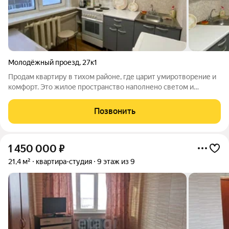
Молодёжный проезд
,
27к1
Продам квартиру в тихом районе, где царит умиротворение и
комфорт. Это жилое пространство наполнено светом и
теплом, а качественный ремонт создает ощущение уюта.
Установленные пластиковые окна обеспечивают отличную
Позвонить
теплоизоляцию и звукоизоляцию, что
1 450 000
₽
21,4 м²
квартира-студия
9 этаж из 9