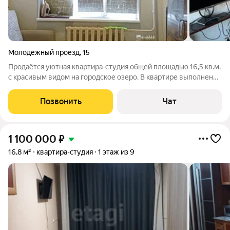
Молодёжный проезд
,
15
Продаётся уютная квартира-студия общей площадью 16,5 кв.м.
с красивым видом на городское озеро. В квартире выполнен
ремонт (окна ПВХ, натяжной потолок, на полу стяжка и
линолеум, обои, входная дверь современного образца с
Позвонить
Чат
зеркалом), в ванной комнате
1 100 000
₽
16,8 м²
квартира-студия
1 этаж из 9