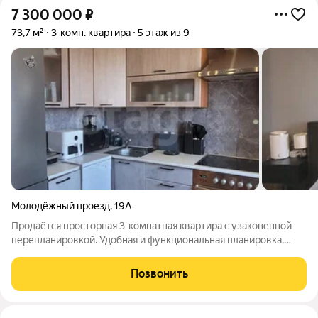
7 300 000
₽
73,7 м²
3-комн. квартира
5 этаж из 9
Молодёжный проезд
,
19А
Продаётся просторная 3-комнатная квартира с узаконенной
перепланировкой. Удобная и функциональная планировка,
большая ванная комната, установлены окна ПВХ. Квартира
отлично подойдёт для семьи, которая ценит комфорт и
Позвонить
грамотное распределение