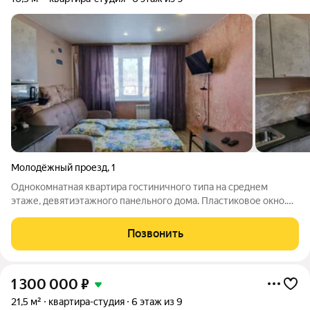
Молодёжный проезд
,
1
Однокомнатная квартира гостиничного типа на среднем
этаже, девятиэтажного панельного дома. Пластиковое окно.
Биметаллический радиатор отопления. Натяжной потолок. На
полу - линолеум. Сан. узел совмещённый, стены обшиты
Позвонить
пластиковыми панелями, на полу
1 300 000
₽
21,5 м²
квартира-студия
6 этаж из 9