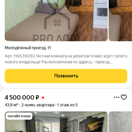
Молодёжный проезд
,
11
Арт. 116539092 Уютная комната на девятом этаже ждет своего
нового владельца! Расположенная по адресу - проезд
Молодежный д. 11, площадью 21.0 кв.м. идеально подойдет как
для одного человека, так и для пары. Косметический ремонт.
Позвонить
Установлено ПВХ окна
4 500 000
₽
43,9 м²
2-комн. квартира
1 этаж из 5
онлайн показ