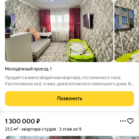
Молодёжный проезд
,
1
Продаётся малогабаритная квартира, гостиничного типа.
Расположена на 6 этаже, девятиэтажного панельного дома. В
квартире сделан ремонт. Окно ПВХ, входная дверь
современного образца, стены оклеены обоями, потолок
Позвонить
потолочной плиткой, в коридоре на полу
1 300 000
₽
21,5 м²
квартира-студия
3 этаж из 9