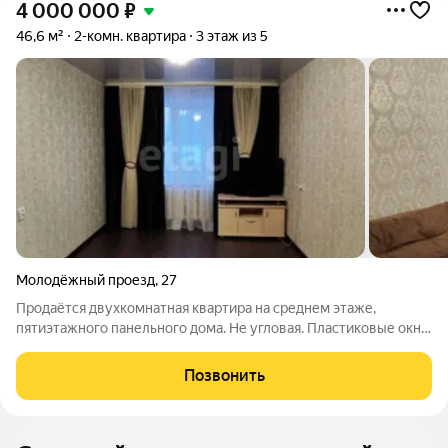
4 000 000
₽
46,6 м²
2-комн. квартира
3 этаж из 5
Молодёжный проезд
,
27
Продаётся двухкомнатная квартира на среднем этаже,
пятиэтажного панельного дома. Не угловая. Пластиковые окна.
Потолок в комнатах - натяжной, в коридоре и на кухне обшит
панелями. На полу - линолеум. На стенах обои. Комнаты
Позвонить
изолированные. Сан. узел