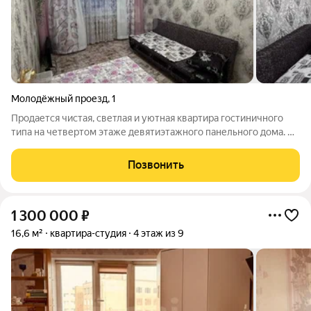
Молодёжный проезд
,
1
Продается чистая, светлая и уютная квартира гостиничного
типа на четвертом этаже девятиэтажного панельного дома. В
квартире выполнен косметический ремонт. Планировка
эффективна и предусматривает все необходимое для
Позвонить
комфортной жизни. В помещении
1 300 000
₽
16,6 м²
квартира-студия
4 этаж из 9