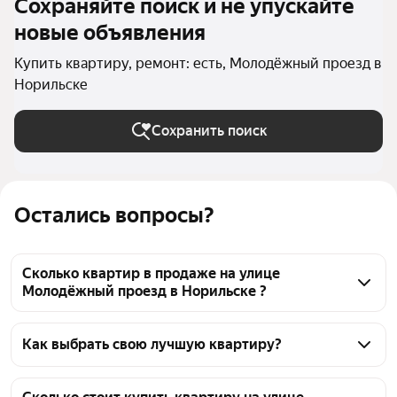
Сохраняйте поиск и не упускайте
новые объявления
Купить квартиру, ремонт: есть, Молодёжный проезд в
Норильске
Сохранить поиск
Остались вопросы?
Сколько квартир в продаже на улице
Молодёжный проезд в Норильске ?
На Яндекс Недвижимости в продаже на улице 
Молодёжный проезд в Норильске 27 квартир, из 
Как выбрать свою лучшую квартиру?
них 1 объявление от собственников, 26 объявлений 
Чтобы купить квартиру с ремонтом на улице 
от агентств