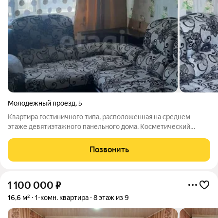
Молодёжный проезд
,
5
Квартира гостиничного типа, расположенная на среднем
этаже девятиэтажного панельного дома. Косметический
ремонт. Окно ПВХ. Потолок оклеен плиткой. На полу постелен
линолеум и ковровое покрытие. Комната поделена на зоны:
Позвонить
кухонная и спальная. При
1 100 000
₽
16,6 м²
1-комн. квартира
8 этаж из 9