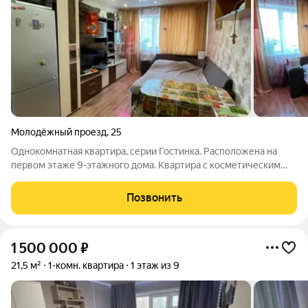
Молодёжный проезд
,
25
Однокомнатная квартира, серии Гостинка. Расположена на
первом этаже 9-этажного дома. Квартира с косметическим
ремонтом. Полы застелены линолеумом, натяжной потолок,
окно ПВХ. Санузел совмещён, облицован кафельной плиткой.
Позвонить
Сантехника в рабочем
1 500 000
₽
21,5 м²
1-комн. квартира
1 этаж из 9