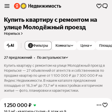
Купить квартиру с ремонтом на
улице Молодёжный проезд
Норильск
AI
Фильтры
Комнаты
Цена
Площа
2
27 предложений
•
по актуальности
Купить квартиру с ремонтом на улице Молодёжный проезд в
Норильске — 27 объявлений от агентств и собственников по
продаже квартир по цене от 1 100 000 ₽ до 7 300 000 ₽ на
Яндекс Недвижимости. В нашем каталоге предложения
площадью от 16,3 м² до 73,7 м² в новостройках и вторичном
жилье — фото, планировки и характеристики.
1 250 000
₽
16,5 м²
квартира-студия
6 этаж из 9