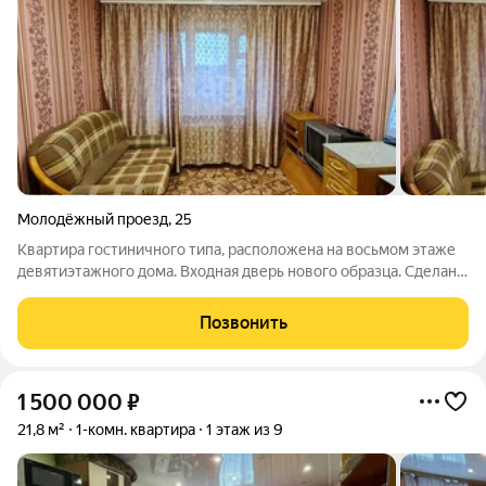
Молодёжный проезд
,
25
Квартира гостиничного типа, расположена на восьмом этаже
девятиэтажного дома. Входная дверь нового образца. Сделан
косметический ремонт, полы застелены ковролином. Санузел
совмещён, сантехника в хорошем состоянии, потолок
Позвонить
натяжной с точечным
1 500 000
₽
21,8 м²
1-комн. квартира
1 этаж из 9