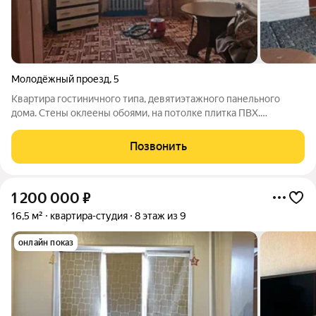
Молодёжный проезд
,
5
Квартира гостиничного типа, девятиэтажного панельного
дома. Стены оклеены обоями, на потолке плитка ПВХ.
Квартира очень тёплая .При продаже остается техника и
мебель. В шаговой доступности Политехнический колледж,
Позвонить
поликлиника №1, стоматология,
1 200 000
₽
16,5 м²
квартира-студия
8 этаж из 9
онлайн показ