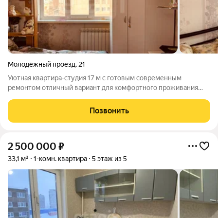
Молодёжный проезд
,
21
Уютная квартира-студия 17 м с готовым современным
ремонтом отличный вариант для комфортного проживания
или инвестиций. В квартире выполнена качественная отделка:
установлена новая входная дверь и стеклопакет, заменен
Позвонить
радиатор отопления, выровнены
2 500 000
₽
33,1 м²
1-комн. квартира
5 этаж из 5