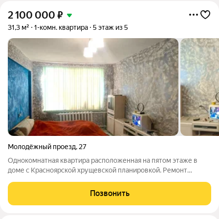
2 100 000
₽
31,3 м²
1-комн. квартира
5 этаж из 5
Молодёжный проезд
,
27
Однокомнатная квартира расположенная на пятом этаже в
доме с Красноярской хрущевской планировкой. Ремонт
свежий. Во всех помещениях на стенах декоративная
штукатурка. На потолке плитка ПВХ. Пол застелен
Позвонить
линолеумом. Квартира тёплая, уютная. При