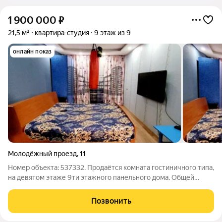
1 900 000
₽
21,5 м²
квартира-студия
9 этаж из 9
онлайн показ
Молодёжный проезд
,
11
Номер объекта: 537332. Продаётся комната гостиничного типа,
на девятом этаже 9ти этажного панельного дома. Общей
площадью 21.5м. В комнате сделан косметический ремонт,
заменена эл.проводка, заменены трубы водоснабжения. Окна
Позвонить
ПВХ. При продаже остаётся