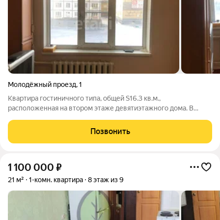
Молодёжный проезд
,
1
Квартира гостиничного типа, общей S16.3 кв.м.,
расположенная на втором этаже девятиэтажного дома. В
квартире свежий косметический ремонт: окно ПВХ, стены
выровнены и оклеены обоями, потолок-побелка, полы
Позвонить
деревянные, по периметру заделаны герметиком.
1 100 000
₽
21 м²
1-комн. квартира
8 этаж из 9