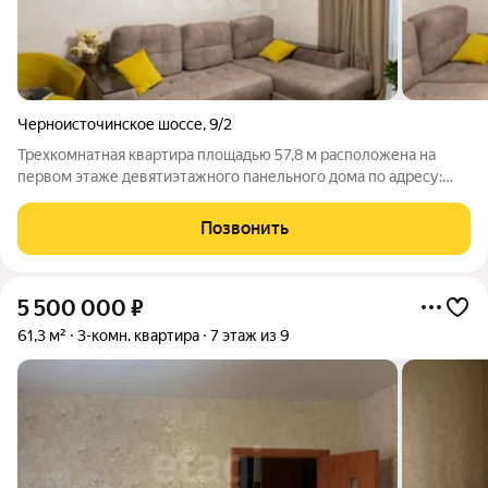
Черноисточинское шоссе
,
9/2
Трехкомнатная квартира площадью 57,8 м расположена на
первом этаже девятиэтажного панельного дома по адресу:
Нижний Тагил, Черноисточинское шоссе, 92. Объект находится
в районе с развитой инфраструктурой: в шаговой доступности
Позвонить
магазины, аптеки,
5 500 000
₽
61,3 м²
3-комн. квартира
7 этаж из 9