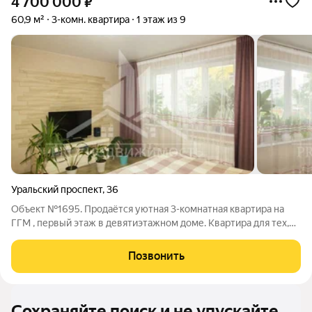
4 700 000
₽
60,9 м²
3-комн. квартира
1 этаж из 9
Уральский проспект
,
36
Объект №1695. Продаётся уютная 3-комнатная квартира на
ГГМ , первый этаж в девятиэтажном доме. Квартира для тех,
кто хочет заехать и жить без лишних вложений. Светлая,
ухоженная, с хорошим ремонтом и приятной атмосферой.
Позвонить
Соседи хорошие, подъезд
Сохраняйте поиск и не упускайте