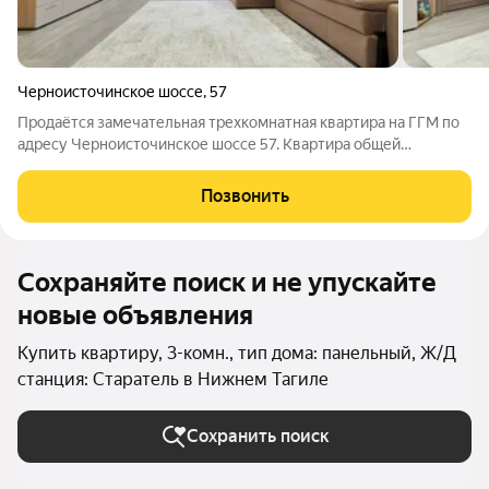
Черноисточинское шоссе
,
57
Продаётся замечательная трехкомнатная квартира на ГГМ по
адресу Черноисточинское шоссе 57. Квартира общей
площадью 99 м2, расположена на седьмом этаже
современного девятиэтажного дома. В квартире очень
Позвонить
удобная планировка, окна выходят на северную и
Сохраняйте поиск и не упускайте
новые объявления
Купить квартиру, 3-комн., тип дома: панельный, Ж/Д
станция: Старатель в Нижнем Тагиле
Сохранить поиск