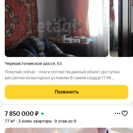
Черноисточинское шоссе
,
53
Покупай сейчас - плати потом! На данный объект доступна
рассрочка на выгодных условиях В самом сердце ГГМ!
Продаётся отличная 3-х комнатная квартира с панорамным
видом из окна. Район Кита. Черноисточинское шоссе 53, 7
Позвонить
этаж, уютная планировка,
7 850 000
₽
77 м²
3-комн. квартира
9 этаж из 9