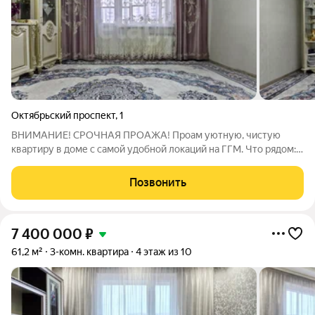
Октябрьский проспект
,
1
ВНИМАНИЕ! СРОЧНАЯ ПРОАЖА! Проам уютную, чистую
квартиру в доме с самой удобной локаций на ГГМ. Что рядом:
ТРЦ «Кит», магазины, остановки транспорта, школы и детские
сады всё в пешей доступности. Особенности квартиры:
Позвонить
просторная кухня; отличный
7 400 000
₽
61,2 м²
3-комн. квартира
4 этаж из 10