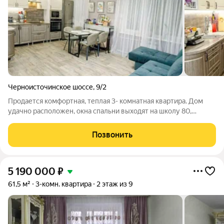
Черноисточинское шоссе
,
9/2
Продается комфортная, теплая 3- комнатная квартира. Дом
удачно расположен, окна спальни выходят на школу 80,
остальные во двор, квартира защищена от шума автодорог и в
то же время все находится рядом : школа, детские сады,
Позвонить
магазины, парк, почта,
5 190 000
₽
61,5 м²
3-комн. квартира
2 этаж из 9