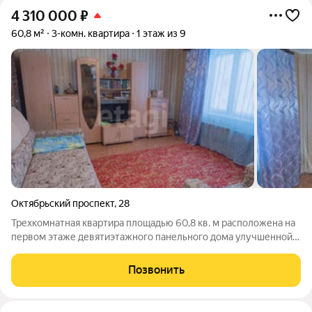
4 310 000
₽
60,8 м²
3-комн. квартира
1 этаж из 9
Октябрьский проспект
,
28
Трехкомнатная квартира площадью 60,8 кв. м расположена на
первом этаже девятиэтажного панельного дома улучшенной
планировки по адресу Октябрьский проспект, 28. Дом 1982
года постройки находится под управлением ООО "УК
Позвонить
СтройСервис", капитальный ремонт