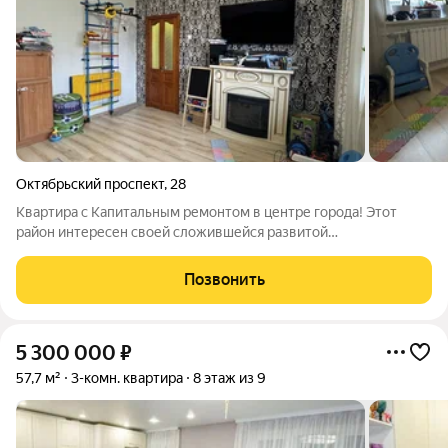
Октябрьский проспект
,
28
Квартира с Капитальным ремонтом в центре города! Этот
район интересен своей сложившейся развитой
инфраструктурой. Здесь расположены школы, садики,
развлекательные и торговые центры, поликлиники, основные
Позвонить
транспортные развязки - трамваи, автобусы,
5 300 000
₽
57,7 м²
3-комн. квартира
8 этаж из 9