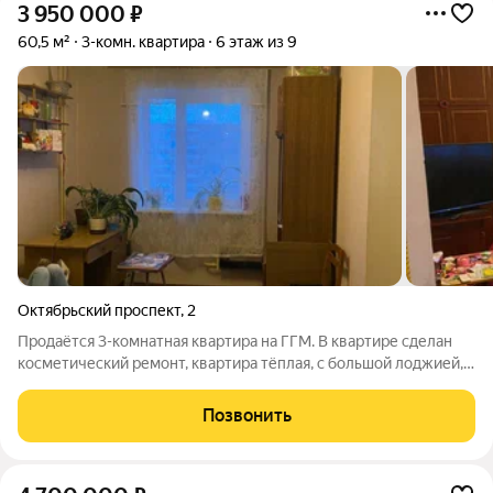
3 950 000
₽
60,5 м²
3-комн. квартира
6 этаж из 9
Октябрьский проспект
,
2
Продаётся 3-комнатная квартира на ГГМ. В квартире сделан
косметический ремонт, квартира тёплая, с большой лоджией,
окна ПВХ, в доме новый лифт, утеплены торцы дома. Санузел
раздельный, имеется встроенный платяной шкаф,
Позвонить
изолированные комнаты. ID