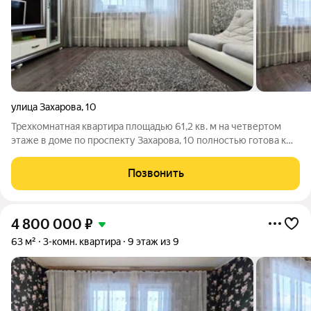
улица Захарова
,
10
Трехкомнатная квартира площадью 61,2 кв. м на четвертом
этаже в доме по проспекту Захарова, 10 полностью готова к
заселению. Объект отличается продуманной современной
отделкой: в жилых комнатах уютно, установлены натяжные
Позвонить
потолки и новые пластиковые
4 800 000
₽
63 м²
3-комн. квартира
9 этаж из 9