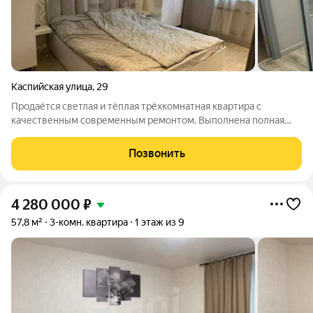
Каспийская улица
,
29
Продаётся светлая и тёплая трёхкомнатная квартира с
качественным современным ремонтом. Выполнена полная
замена проводки, установлены счётчики на воду и свет, по
всей квартире стоят добротные дубовые двери и
Позвонить
сигнализация с датчиками движения. В кухне
4 280 000
₽
57,8 м²
3-комн. квартира
1 этаж из 9