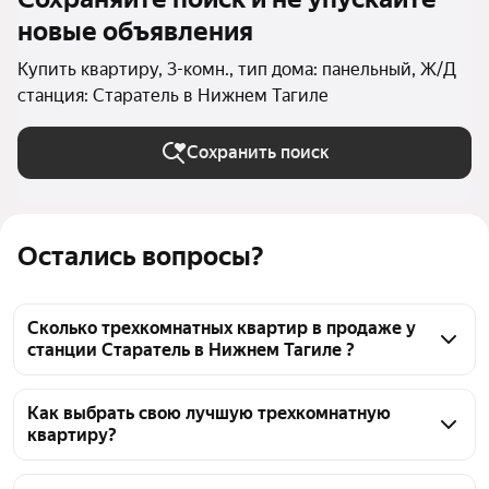
новые объявления
Купить квартиру, 3-комн., тип дома: панельный, Ж/Д
станция: Старатель в Нижнем Тагиле
Сохранить поиск
Остались вопросы?
Сколько трехкомнатных квартир в продаже у
станции Старатель в Нижнем Тагиле ?
На Яндекс Недвижимости в продаже у станции 
Старатель в Нижнем Тагиле 39 трехкомнатных 
Как выбрать свою лучшую трехкомнатную
квартиру?
квартир, из них 39 объявлений от агентств
Чтобы купить 3-комнатную квартиру в панельном 