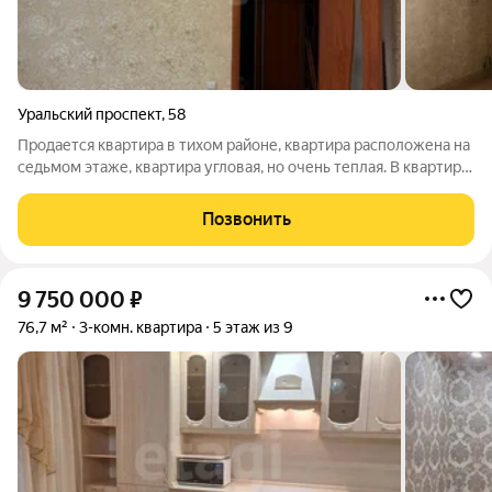
Уральский проспект
,
58
Продается квартира в тихом районе, квартира расположена на
седьмом этаже, квартира угловая, но очень теплая. В квартире
сделан косметический ремонт. Окна все ПВХ, балкон
застеклен. В квартире остается кухонный гарнитур и все. что
Позвонить
ест на фото. Окна
9 750 000
₽
76,7 м²
3-комн. квартира
5 этаж из 9