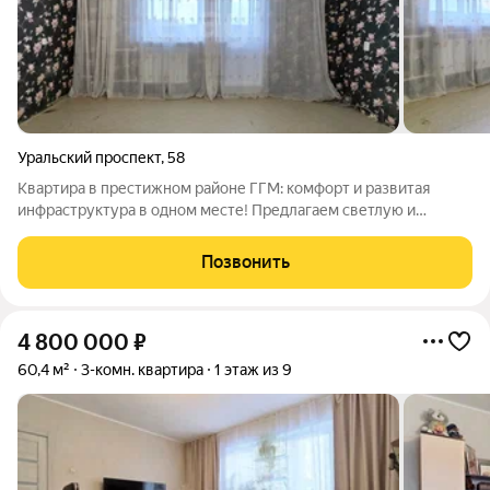
Уральский проспект
,
58
Квартира в престижном районе ГГМ: комфорт и развитая
инфраструктура в одном месте! Предлагаем светлую и
уютную квартиру в отличном районе здесь есть всё для
жизни: школы и детские сады дети будут учиться рядом с
Позвонить
домом; спортивные комплексы с
4 800 000
₽
60,4 м²
3-комн. квартира
1 этаж из 9