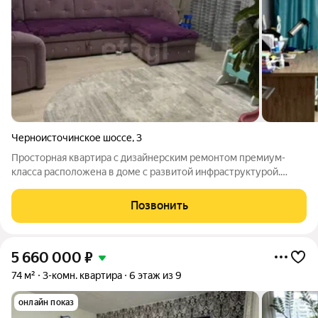
Черноисточинское шоссе
,
3
Просторная квартира с дизайнерским ремонтом премиум-
класса расположена в доме с развитой инфраструктурой.
Планировка отличается функциональностью и обеспечивает
комфортное проживание благодаря окнам на две стороны, что
Позвонить
создает отличную инсоляцию и
5 660 000
₽
74 м²
3-комн. квартира
6 этаж из 9
онлайн показ