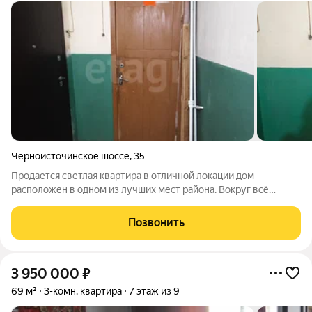
Черноисточинское шоссе
,
35
Продается светлая квартира в отличной локации дом
расположен в одном из лучших мест района. Вокруг всё
необходимое: детские сады, школы, поликлиники, торговые
центры, спортивные комплексы и кафе. Окна выходят на
Позвонить
зеленый двор (восход) и на запад
3 950 000
₽
69 м²
3-комн. квартира
7 этаж из 9