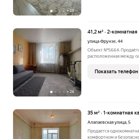
+
25
41,2 м² · 2-комнатная
улица Фрунзе
,
44
Объект №5664. Продаётс
расположенная между о
"Юбилейный". Раcположe
сeмей c детьми, тaк кaк 
Показать телефон
наxодятся детские
+
26
35 м² · 1-комнатная к
Алапаевская улица
,
5
Продается однокомнатна
комфортном и безопасно