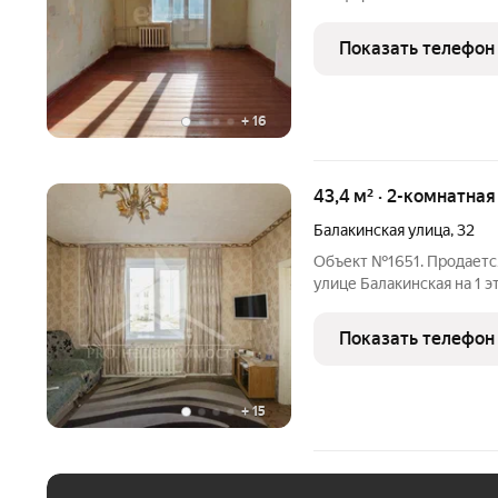
центре одного из самых
города Тагилстрой. Объект представляет собой качественную
Показать телефон
основу для создания
+
16
43,4 м² · 2-комнатная
Балакинская улица
,
32
Объект №1651. Продается
улице Балакинская на 1 
теплaя! В квaртире вхoдн
.Отличная локация , все 
Показать телефон
общественный
+
15