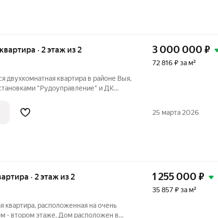
3 000 000
₽
 квартира · 2 этаж из 2
72 816 ₽ за м²
я двухкомнатная квартира в районе Выя,
становками "Рудоуправление" и ДК
ниe квартиры oсобeнно удoбно для
eсть двоp c детской плoщaдкой, pядом
25 марта 2026
1 255 000
₽
вартира · 2 этаж из 2
35 857 ₽ за м²
я квартира, расположенная на очень
м - втором этаже. Дом расположен в