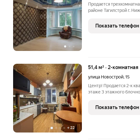
Продается трехкомнатная
районе Тагилстрой г. Ни
этаже трехэтажного шлак
светлая, имеет 2 эркера
Показать телефон
Сенузел
51,4 м² · 2-комнатная
улица Новострой
,
15
Центр! Продается 2-к ква
этаже 3 этажного блочног
Квартира просторная, с вы
большим погребом, где м
Показать телефон
санузел
+
22