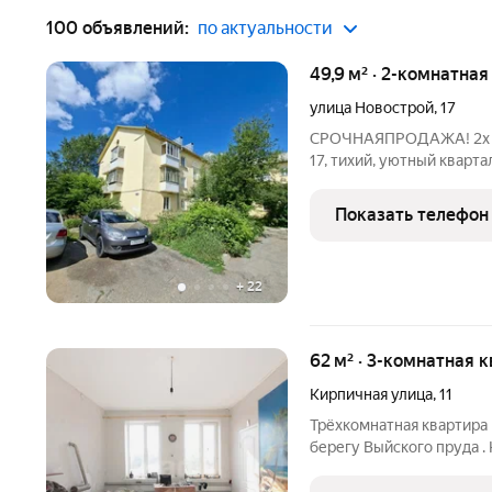
100 объявлений:
по актуальности
49,9 м² · 2-комнатная
улица Новострой
,
17
СРОЧНАЯПРОДАЖА! 2х ко
17, тихий, уютный кварта
сверху не мешает, стены
шаговой доступности нес
Показать телефон
(пользуется
+
22
62 м² · 3-комнатная 
Кирпичная улица
,
11
Трёхкомнатная квартира 
берегу Выйского пруда . 
кирпичный, из четырёх кв
земельный участок с обр