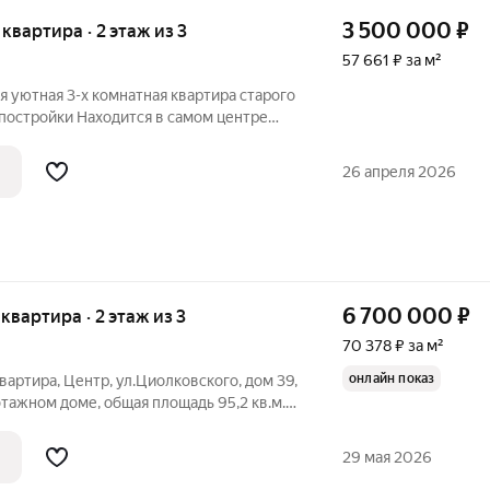
3 500 000
₽
я квартира · 2 этаж из 3
57 661 ₽ за м²
 уютная 3-х комнатная квартира старого
постройки Находится в самом центре
ков 3 метра, сохранена историческая
ального ремонта, новая система
26 апреля 2026
6 700 000
₽
 квартира · 2 этаж из 3
70 378 ₽ за м²
онлайн показ
вартира, Центр, ул.Циолковского, дом 39,
-этажном доме, общая площадь 95,2 кв.м.,
ольшая гостиная с балконом 26,5 кв.м.,
 21 кв.м. и спальня 19,3 кв.м.,
29 мая 2026