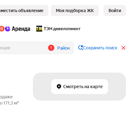
зместить объявление
Моя подборка ЖК
Войти
1
Сохранить поиск
Район
Смотреть на карте
родаже
 171,3 м²