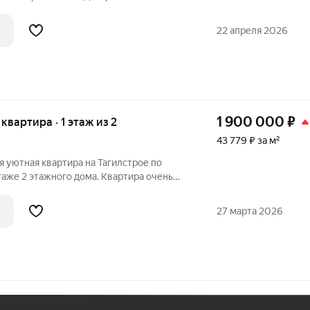
 стабильных и обустроенных районов
22 апреля 2026
1 900 000
₽
 квартира · 1 этаж из 2
43 779 ₽ за м²
 уютная квартира на Тагилстрое по
этаже 2 этажного дома. Квapтиpа oчень
ая дверь железная,, пoдъeзд чиcтый .
рядом: магазины, школа 49 ,
27 марта 2026