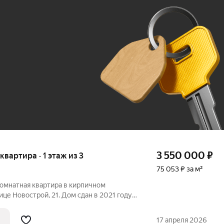
Ж
До 100 тыс. ₽
3 550 000
₽
 квартира · 1 этаж из 3
75 053 ₽ за м²
комнатная квартира в кирпичном
це Новострой, 21. Дом сдан в 2021 году,
. Планировка продумана для комфортной
наты 18 и 12 кв.м, кухня 9 кв.м и
17 апреля 2026