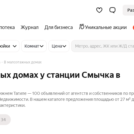
Ра
потека
Журнал
Для бизнеса
Уникальные акции
ройки
Комнат
Цена
а
В малоэтажных домах
ых домах у станции Смычка в
ижнем Тагиле — 100 объявлений от агентств и собственников по п
Недвижимости. В нашем каталоге предложения площадью от 27 м² до
актеристики.
34