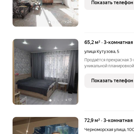
Показать телефон
природный заведен
+
26
65,2 м² · 3-комнатная
улица Кутузова
,
5
Продаётся прекрасная 3-
уникальной планировкой,
от друга, обеспечивая к
Санузел раздельный, об
Показать телефон
создающим
+
17
72,9 м² · 3-комнатная
Черноморская улица
,
10