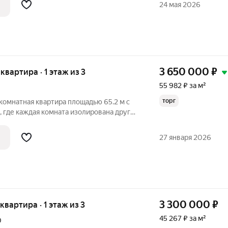
24 мая 2026
3 650 000
₽
 квартира · 1 этаж из 3
55 982 ₽ за м²
торг
комнатная квартира площадью 65.2 м с
 где каждая комната изолирована друг
омфорт и приватность каждому жильцу.
лицован качественным кафелем,
27 января 2026
3 300 000
₽
 квартира · 1 этаж из 3
45 267 ₽ за м²
0