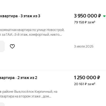
3 950 000
₽
 квартира · 3 этаж из 3
79 158 ₽ за м²
мнатная квартира по улице Новострой,
л за ГАИ, :3-й этаж, комфортный, никто
 дома толстые, звукоизоляция хорошая. В
колько детских садов, школа 45
3 июля 2025
1 250 000
₽
квартира · 2 этаж из 2
20 161 ₽ за м²
в районе Выя,посёлок Кирпичный, на
Квартира на втором этаже , дом
артир .входы у всех разные .Есть
аботанный землёй. Туалет на улице , газ