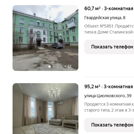
60,7 м² · 3-комнатна
Гвардейская улица
,
8
Объект №5851. Продаётся
типа в Доме Сталинской 
Тагилстроя Высота потол
лепнина Дом после капит
Показать телефон
отопления и
+
22
95,2 м² · 3-комнатная
улица Циолковского
,
39
Продается 3-комнатная к
старого типа, 2 этаж в 3
все комнаты раздельно, б
отдельные комнаты детской
Показать телефон