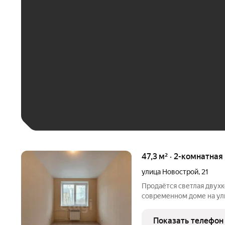
ЕЖЕМЕСЯЧНЫЙ ПЛАТЁ
До 30 тыс. ₽
До 50 тыс. ₽
До 70 тыс. ₽
Больше 100 тыс. ₽
47,3 м² · 2-комнатная
улица Новострой
,
21
Продаётся светлая двух
современном доме на ули
все коммуникации новые
жизни: изолированные ком
Показать телефон