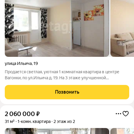
улица Ильича
,
19
Продается светлая, уютная 1 комнатная квартира в центре
Вагонки, по ул.Ильича д. 19. На 3 этаже улучшенной
планировки. ХОРОШО развита инфраструктура- магазины,
торговые центры, остановка общественного транспорта,
Позвонить
школа, детский садик ( все в шаговой
2 060 000
₽
31 м²
1-комн. квартира
2 этаж из 2