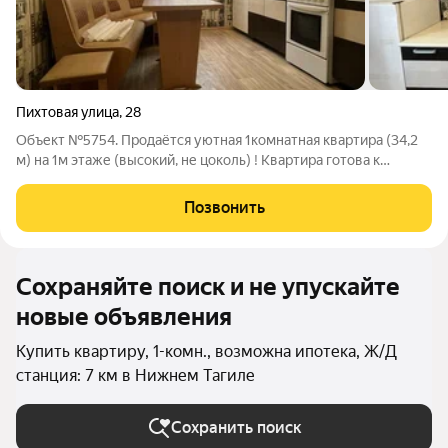
Пихтовая улица
,
28
Объект №5754. Продаётся уютная 1комнатная квартира (34,2
м) на 1м этаже (высокий, не цоколь) ! Квартира готова к
заселению: сделан косметический ремонт, установлены
пластиковые окна с решётками. В ней остаётся вся мебель и
Позвонить
техника: шкаф, кресло,
Сохраняйте поиск и не упускайте
новые объявления
Купить квартиру, 1-комн., возможна ипотека, Ж/Д
станция: 7 км в Нижнем Тагиле
Сохранить поиск