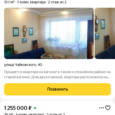
31,1 м²
1-комн. квартира
2 этаж из 2
улица Чайковского
,
40
Продается квартира на вагонке в тихом и спокойном районе на
старой вагонке. Дом двухэтажный. квартира расположена на
втором этаже, угловая, но очень теплая. Балкон застеклен,
сантехника вся поменяна. В доме нет газа. В шаговой
Позвонить
доступности остановка
1 255 000
₽
35 м²
1-комн. квартира
2 этаж из 2