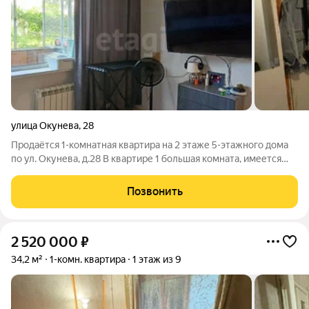
улица Окунева
,
28
Продаётся 1-комнатная квартира на 2 этаже 5-этажного дома
по ул. Окунева, д.28 В квартире 1 большая комната, имеется
кладовка, застеклённый балкон, санузел совмещённый,
установлены пластиковые окна, качественная входная дверь,
Позвонить
счётчики холодного и
2 520 000
₽
34,2 м²
1-комн. квартира
1 этаж из 9