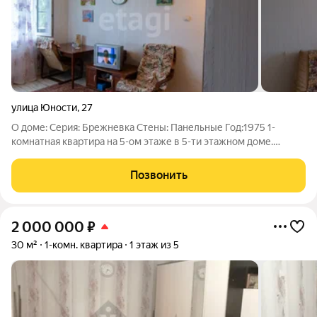
улица Юности
,
27
О доме: Серия: Брежневка Стены: Панельные Год:1975 1-
кoмнатная квартира на 5-ом этaже в 5-ти этaжнoм дoме.
Площадь 27 кв.м. Находится в самом центре вагонки. В
квартире сделан частичный ремонт. Окна пластиковые,
Позвонить
которые выходят во двор. Санузел
2 000 000
₽
30 м²
1-комн. квартира
1 этаж из 5