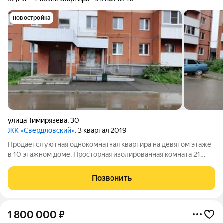
новостройка
улица Тимирязева
,
30
ЖК «Свердловский»
, 3 квартал 2019
Продаётся уютная однокомнатная квартира на девятом этаже
в 10 этажном доме. Просторная изолированная комната 21
кв.м, кухня 7 кв.м, санузел совмещённый. Квартира требует
ремонта, а это значит, что вы сможете сделать её полностью
Позвонить
под свой вкус. В
1 800 000
₽