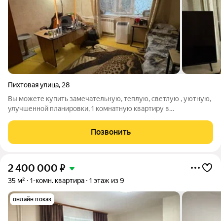
Пихтовая улица
,
28
Вы можете купить замечательную, теплую, светлую , уютную,
улучшенной планировки, 1 комнатную квартиру в
Дзержинском районе, на 1 этаже 9 этажного дома, улица
Пихтовая. дом 28. Окна высоко, более 2-х метров (на окнах
Позвонить
решетки). В квартире сделан
2 400 000
₽
35 м²
1-комн. квартира
1 этаж из 9
онлайн показ