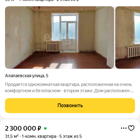
Алапаевская улица
,
5
Продается однокомнатная квартира, расположенная на очень
комфортном и безопасном - втором этаже. Дом расположен в
центре одного из самых стабильных и обустроенных районов
города Тагилстрой. Объект представляет собой качественную
Позвонить
основу для создания
2 300 000
₽
31,5 м²
1-комн. квартира
5 этаж из 5