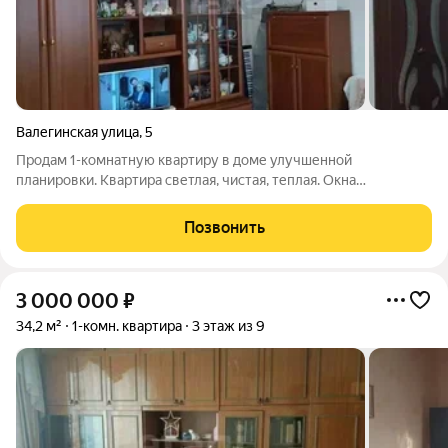
Валегинская улица
,
5
Продам 1-комнатную квартиру в доме улучшенной
планировки. Квартира светлая, чистая, теплая. Окна
пластиковые. В ванной отделка стен - кафельная плитка.
Счетчики на ХВС и ГВС установлены. Несмотря на первый
Позвонить
этаж, окна расположены высоко!
3 000 000
₽
34,2 м²
1-комн. квартира
3 этаж из 9