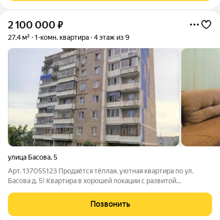
2 100 000
₽
27,4 м²
1-комн. квартира
4 этаж из 9
улица Басова
,
5
Арт. 137055123 Продаётся тёплая. уютная квартира по ул.
Басова д. 5! Квартира в хорошей локации с развитой
инфраструктурой! Окна ПВХ, просторный сан. узел,
установлены счётчики ХГВС! Так же имеется гардеробная,
Позвонить
которая идеально подойдёт для хранения