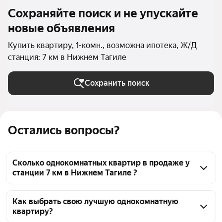
Сохраняйте поиск и не упускайте
новые объявления
Купить квартиру, 1-комн., возможна ипотека, Ж/Д
станция: 7 км в Нижнем Тагиле
Сохранить поиск
Остались вопросы?
Сколько однокомнатных квартир в продаже у
станции 7 км в Нижнем Тагиле ?
На Яндекс Недвижимости в продаже у станции 7 
км в Нижнем Тагиле 70 однокомнатных квартир, из 
Как выбрать свою лучшую однокомнатную
квартиру?
них 70 объявлений от агентств