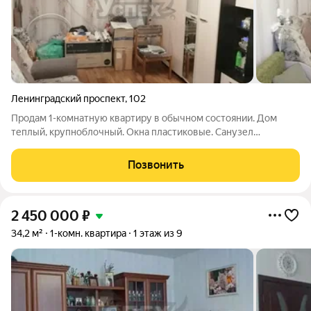
Ленинградский проспект
,
102
Продам 1-комнатную квартиру в обычном состоянии. Дом
теплый, крупноблочный. Окна пластиковые. Санузел
совмещён. Заменена вся сантехника. Установлены счетчики
учета ХВС и ГВС. Удачная локация дома, всё в шаговой
Позвонить
доступности: остановки общественного
2 450 000
₽
34,2 м²
1-комн. квартира
1 этаж из 9