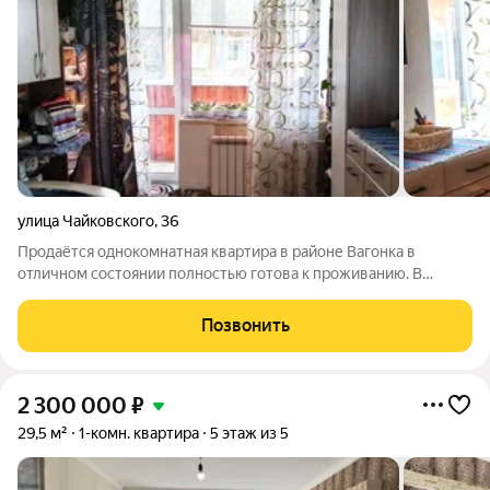
улица Чайковского
,
36
Продаётся однокомнатная квартира в районе Вагонка в
отличном состоянии полностью готова к проживанию. В
квартире заменена электропроводка, установлены окна ПВХ,
ламинат, двухуровневые потолки, новые стояки и радиаторы
Позвонить
отопления. Балкон обшит и
2 300 000
₽
29,5 м²
1-комн. квартира
5 этаж из 5