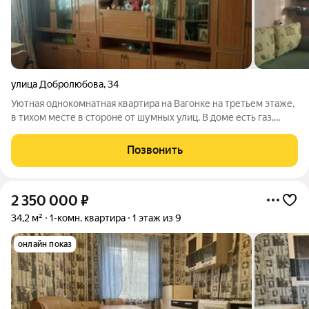
улица Добролюбова
,
34
Уютная однокомнатная квартира на Вагонке на третьем этаже,
в тихом месте в стороне от шумных улиц. В доме есть газ,
мусоропровод и лифт, подъезд чистый, без запахов, соседи
спокойные. В квартире выполнен свежий косметический
Позвонить
ремонт, окна ПВХ, балкон
2 350 000
₽
34,2 м²
1-комн. квартира
1 этаж из 9
онлайн показ