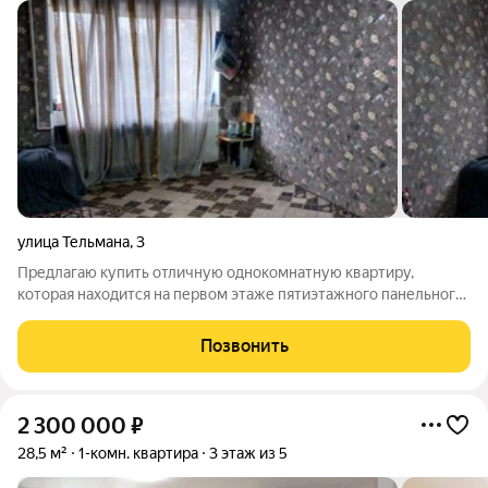
улица Тельмана
,
3
Предлагаю купить отличную однокомнатную квартиру,
которая находится на первом этаже пятиэтажного панельного
дома - хрущёвки. Общая площадь составляет 31,3 кв. м. Дом
расположен в прекрасном месте, рядом находится вся
Позвонить
необходимая инфраструктура:
2 300 000
₽
28,5 м²
1-комн. квартира
3 этаж из 5