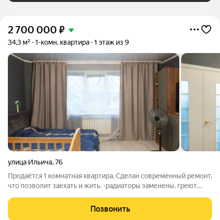
2 700 000
₽
34,3 м²
1-комн. квартира
1 этаж из 9
улица Ильича
,
76
Продаётся 1 комнатная квартира. Сделан современный ремонт,
что позволит заехать и жить. -радиаторы заменены, греют
хорошо - все трубы заменены на пластиковые - окна ПВХ -
установлены счётчики на воду - санузел раздельный В
Позвонить
шаговой доступности Магнит,