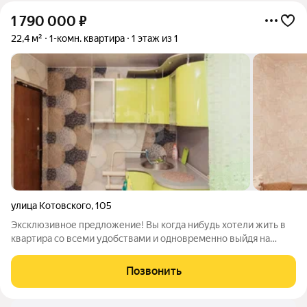
1 790 000
₽
22,4 м²
1-комн. квартира
1 этаж из 1
улица Котовского
,
105
Эксклюзивное предложение! Вы когда нибудь хотели жить в
квартира со всеми удобствами и одновременно выйдя на
улицу не встречать соседей алкашей и бабак сплетниц
,сидящих у подъезда! Тогда вы по адресу! Выдя из дома вы
Позвонить
увидите только прекрасный сад и