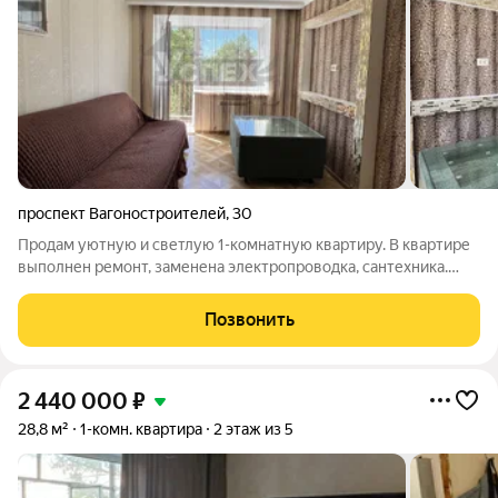
проспект Вагоностроителей
,
30
Продам уютную и светлую 1-комнатную квартиру. В квартире
выполнен ремонт, заменена электропроводка, сантехника.
Выровнены стены и потолок (потолок гипсокартон). На полу
ламинат. Окна пластиковые. Санузел совмещён, отделка стен
Позвонить
и пола - кафель.
2 440 000
₽
28,8 м²
1-комн. квартира
2 этаж из 5