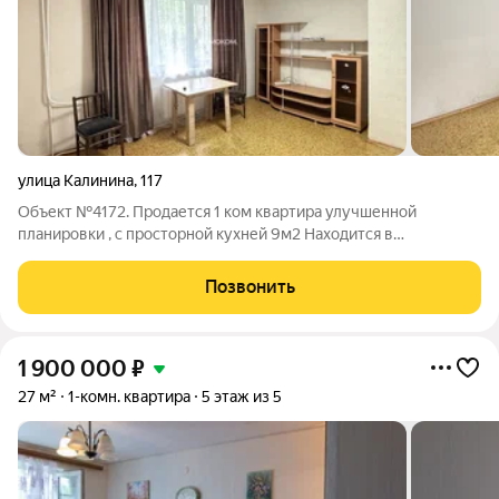
улица Калинина
,
117
Объект №4172. Продается 1 ком квартира улучшенной
планировки , с просторной кухней 9м2 Находится в
экологически чистой части Дзержинского района, по улице
Калинина 117. Рядом лес ,так же в шаговой доступности
Позвонить
Лыжная база, банный комплекс, больница,
1 900 000
₽
27 м²
1-комн. квартира
5 этаж из 5