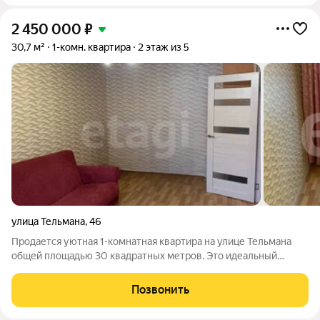
2 450 000
₽
30,7 м²
1-комн. квартира
2 этаж из 5
улица Тельмана
,
46
Продается уютная 1-комнатная квартира на улице Тельмана
общей площадью 30 квадратных метров. Это идеальный
вариант для тех, кто ищет комфортное жилье в районе с
развитой инфраструктурой. Квартира расположена в шаговой
Позвонить
доступности от школ, парков и