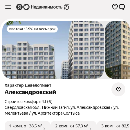
ипотека 13.9% на весь срок
Характер Девелопмент
Александровский
Строится
•
комфорт
•
4.1 (6)
Свердловская обл.
,
Нижний Тагил
,
ул. Александровская / ул.
Мелентьева / ул. Архитектора Солтыса
1-комн.
от 38,5 м²
2-комн.
от 57,3 м²
3-комн.
от 82,5