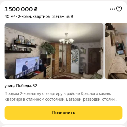
3 500 000
₽
40 м²
2-комн. квартира
3 этаж из 9
улица Победы
,
52
Продам 2-комнатную квартиру в районе Красного камня.
Квартира в отличном состоянии. Батареи, разводки, стояки
заменены. Балконы застеклены и обшиты. Пол линолеум,
потолок натяжной. Двери межкомнатные новые. Шкаф,
Позвонить
прихожая, кухонный гарнитур и плита