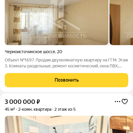
Черноисточинское шоссе
,
20
Объект №1697. Продам двухкомнатную квартиру на ГГМ. Этаж
3. Комнаты раздельные, ремонт косметический, окна ПВХ,
потолки натяжные, балкон застеклен, санузел раздельный.
Отличный вид из окна на Лисью гору. Квартира теплая, уютная.
Позвонить
стояки и батареи
3 000 000
₽
45 м²
2-комн. квартира
2 этаж из 5