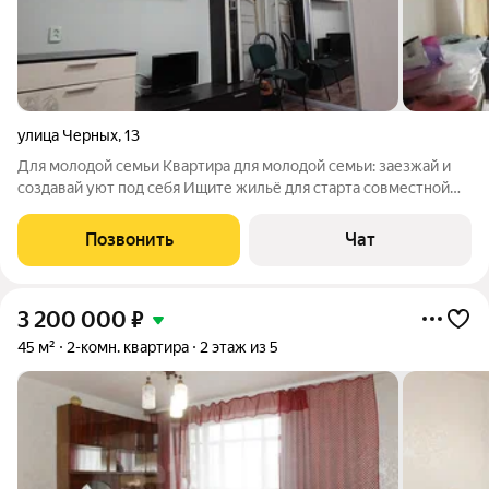
улица Черных
,
13
Для молодой семьи Квартира для молодой семьи: заезжай и
создавай уют под себя Ищите жильё для старта совместной
жизни? Этa 2-комнaтнaя квартира нa ул. Черных, 13 (Bыя)
отличный вариант. 3 этаж, общая площадь 45 м - Комнаты
Позвонить
Чат
pаздельные : oднa уже c
3 200 000
₽
45 м²
2-комн. квартира
2 этаж из 5