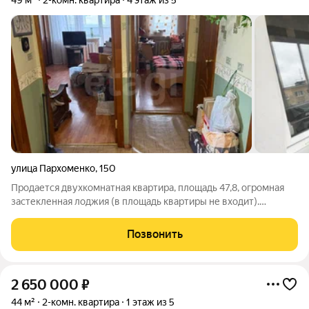
49 м²
2-комн. квартира
4 этаж из 5
улица Пархоменко
,
150
Продается двухкомнатная квартира, площадь 47,8, огромная
застекленная лоджия (в площадь квартиры не входит).
Комнаты изолированные, обставлены мебелью (все остается
для Вас). Санузел раздельный, в кафеле, остается стиральная
Позвонить
машина. Просторная кухня
2 650 000
₽
44 м²
2-комн. квартира
1 этаж из 5