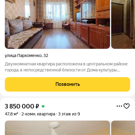
улица Пархоменко
,
32
Двухкомнатная квартира расположена в центральном районе
города, в непосредственной близости от Дома культуры
молодежи. Квартира характеризуется рациональной и
комфортной структурой: комнаты распашонкой Санузел
Позвонить
совмещен , с отделкой кафелем, балкон
3 850 000
₽
47,8 м²
2-комн. квартира
3 этаж из 9