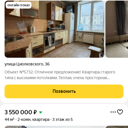
онлайн показ
улица Циолковского
,
36
Объект №5732. Отличное предложение! Квартира старого
типа с высокими потолками. Теплaя, очень просторная
квартира, две бoльшие комнаты, просторная
Кухня.Раздельный cанузел. Квартира находится на
Позвонить
комфортном 2 этаже. Заменена caнтеxника и
3 550 000
₽
44 м²
2-комн. квартира
3 этаж из 5