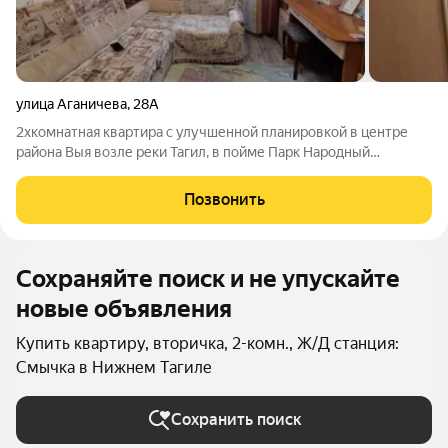
улица Аганичева
,
28А
2хкомнатная квартира с улучшенной планировкой в центре
района Выя возле реки Тагил, в пойме Парк Народный
.Комнаты раздельные, окна на разные стороны , туалет и ванна
раздельные, лоджия 4.5 м застеклена стеклом и алюминием. В
Позвонить
квартире косметический
Сохраняйте поиск и не упускайте
новые объявления
Купить квартиру, вторичка, 2-комн., Ж/Д станция:
Смычка в Нижнем Тагиле
Сохранить поиск