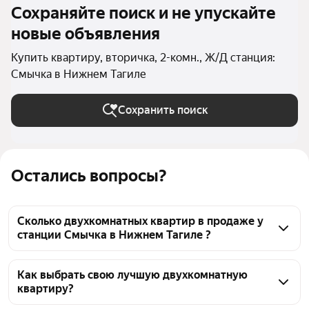
Сохраняйте поиск и не упускайте
новые объявления
Купить квартиру, вторичка, 2-комн., Ж/Д станция:
Смычка в Нижнем Тагиле
Сохранить поиск
Остались вопросы?
Сколько двухкомнатных квартир в продаже у
станции Смычка в Нижнем Тагиле ?
На Яндекс Недвижимости в продаже у станции 
Смычка в Нижнем Тагиле 211 двухкомнатных 
Как выбрать свою лучшую двухкомнатную
квартиру?
квартир, из них 211 объявлений от агентств