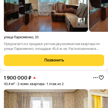
улица Пархоменко
,
33
Предлагается к продаже уютная двухкомнатная квартира по
улице Пархоменко, площадью 45,6 м. кв. Расположенная в
тихом и спокойном дворе на третьем этаже в 5 этажке
.Квартира имеет правильную планировку, две изолированные
Позвонить
комнаты, Окна выходят во двор.
1 900 000
₽
43,4 м²
2-комн. квартира
1 этаж из 2