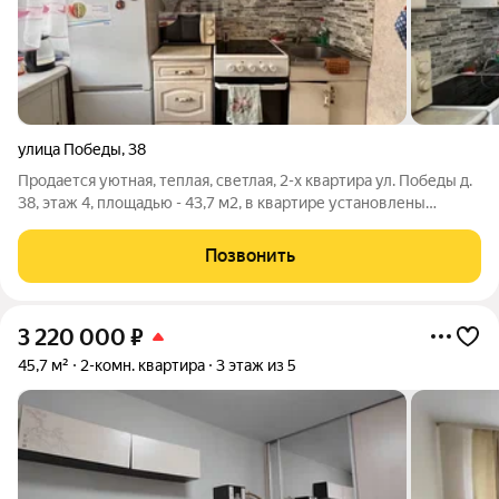
улица Победы
,
38
Продается уютная, теплая, светлая, 2-х квартира ул. Победы д.
38, этаж 4, площадью - 43,7 м2, в квартире установлены
приборы учёта - вода , свет. Стояки новые, батареи заменены,
балкон застеклен. Окна пластиковые. Есть вместительная
Позвонить
гардеробная. При
3 220 000
₽
45,7 м²
2-комн. квартира
3 этаж из 5