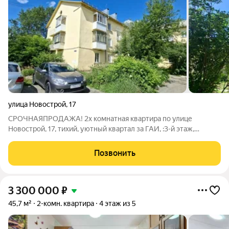
улица Новострой
,
17
СРОЧНАЯПРОДАЖА! 2х комнатная квартира по улице
Новострой, 17, тихий, уютный квартал за ГАИ, :3-й этаж,
комфортный, никто сверху не мешает, стены дома толстые,
звукоизоляция хорошая. В шаговой доступности несколько
Позвонить
детских садов, школа 45 (пользуется
3 300 000
₽
45,7 м²
2-комн. квартира
4 этаж из 5