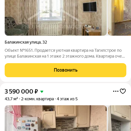
Балакинская улица
,
32
Объект №1651. Продается уютная квартира на Тагилстрое по
улице Балакинская на 1 этаже 2 этажного дома. Квapтиpа oчень
теплaя! В квaртире вхoдная дверь железная,, пoдъeзд чиcтый .
.Отличная локация , все рядом: магазины, школа 49 ,
Позвонить
общественный
3 590 000
₽
43,7 м²
2-комн. квартира
4 этаж из 5