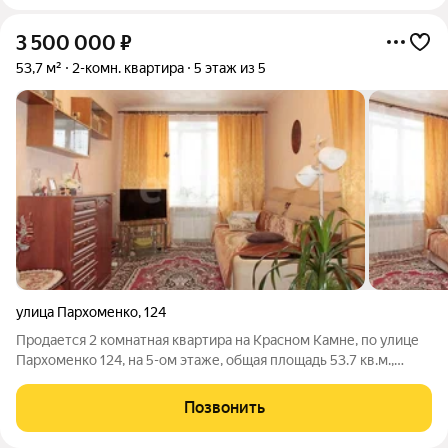
3 500 000
₽
53,7 м²
2-комн. квартира
5 этаж из 5
улица Пархоменко
,
124
Продается 2 комнатная квартира на Красном Камне, по улице
Пархоменко 124, на 5-ом этаже, общая площадь 53.7 кв.м.,
квартира старого типа ("Сталинка", высокие потолки), в
квартире выполнен современный ремонт из качественных
Позвонить
материалов. Установлен