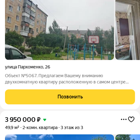
улица Пархоменко
,
26
Объект №5067. Предлагаем Вашему вниманию
двухкомнатную квартиру расположенную в самом центре
города. Квартира расположена на комфортном 3 ем этаже в
середине дома, очень тёплая. Состояние- косметический
Позвонить
ремонт, окна ПВХ, балкон остеклен. Хорошее
3 950 000
₽
49,9 м²
2-комн. квартира
3 этаж из 3