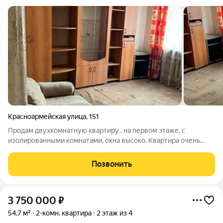
Красноармейская улица
,
151
Продам двухкомнатную квартиру , на первом этаже, с
изолированными комнатами, окна высоко. Квартира очень
теплая. Расположение дома очень удачное, рядом остановка
транспорта, магазин Смак, парикмахерская, аптека, парк, корт.
Позвонить
Санузел раздельный. Чистая
3 750 000
₽
54,7 м²
2-комн. квартира
2 этаж из 4