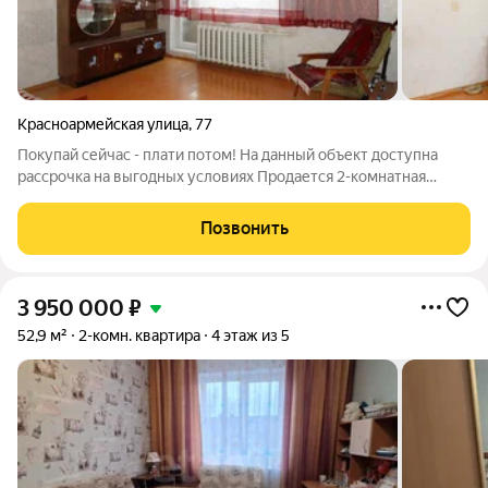
Красноармейская улица
,
77
Покупай сейчас - плати потом! На данный объект доступна
рассрочка на выгодных условиях Продается 2-комнатная
квартира, р-н Выя, ул. Красноармейская, д. 77. В квартире
выполнен косметический ремонт. Окна ПВХ, на Санузел
Позвонить
раздельный , в кафеле,
3 950 000
₽
52,9 м²
2-комн. квартира
4 этаж из 5