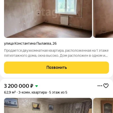
улица Константина Пылаева
,
26
Продается двухкомнатная квартира, расположенная на 1 этаже
пятиэтажного дома, окна высоко. Дом расположен в одном из
самых стабильных районов города Смычка. Комнаты
раздельные, в квартире уже установлены новые радиаторы,
Позвонить
пластиковые окна и надёжная
3 200 000
₽
62,9 м²
3-комн. квартира
5 этаж из 5