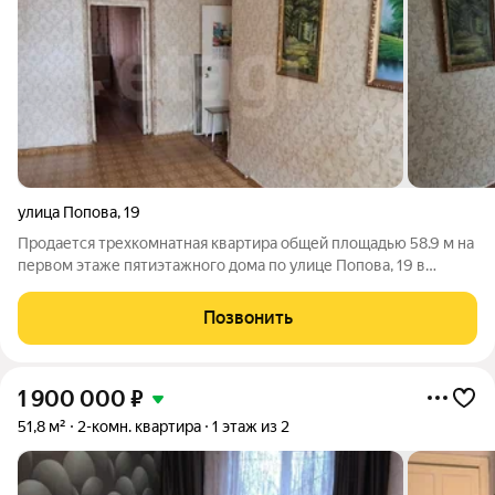
улица Попова
,
19
Продается трехкомнатная квартира общей площадью 58.9 м на
первом этаже пятиэтажного дома по улице Попова, 19 в
районе Тагилстрой. Объект отличается выгодным
расположением в центре микрорайона, где в шаговой
Позвонить
доступности находятся английская школа №5,
1 900 000
₽
51,8 м²
2-комн. квартира
1 этаж из 2