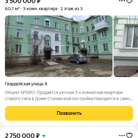
3 500 000
₽
60,7 м²
3-комн. квартира
2 этаж из 3
Гвардейская улица
,
8
Объект №5851. Продаётся уютная 3-х комнатная квартира
старого типа в Доме Сталинской постройки Находится в самом
центре Тагилстроя Высота потолков 3 метра, сохранена
историческая лепнина Дом после капитального ремонта,
Позвонить
новая система отопления и
2 750 000
₽