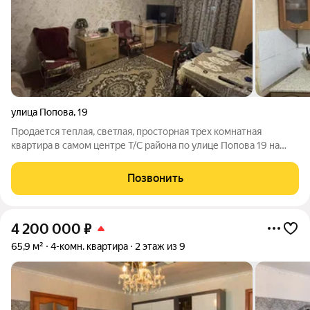
улица Попова
,
19
Продается теплая, светлая, просторная трех комнатная
квартира в самом центре Т/С района по улице Попова 19 на
пятом этаже пятиэтажного дома. Комнаты 2 смежные, 1
раздельно, санузел раздельный. Балкона нет. Окна
Позвонить
пвх.Уникальное место положение дом вся
4 200 000
₽
65,9 м²
4-комн. квартира
2 этаж из 9