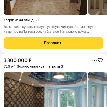
Гвардейская улица
,
39
Вы можете купить теплую, уютную, чистую, 2 комнатную
квартиру на Тагилстрое, на 2 этаже 5 этажного дома,
площадью 45 кв.м., кухня 6 кв.м., улица Гвардейская , дом 39. В
квартире сделан косметический ремонт: поставлены
Позвонить
пластиковые окна, двери,
3 300 000
₽
72,9 м²
3-комн. квартира
1 этаж из 3