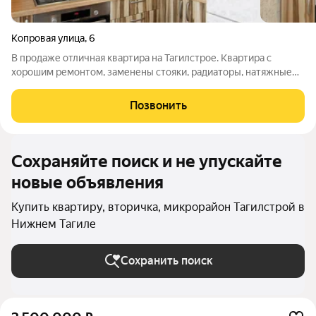
Копровая улица
,
6
В продаже отличная квартира на Тагилстрое. Квартира с
хорошим ремонтом, заменены стояки, радиаторы, натяжные
потолки,окна ПВХ, балкон пластик, обшит изнутри и снаружи,
квартира очень тёплая, светлая, идеально вариант для тех, кто
Позвонить
не хочет делать
Сохраняйте поиск и не упускайте
новые объявления
Купить квартиру, вторичка, микрорайон Тагилстрой в
Нижнем Тагиле
Сохранить поиск