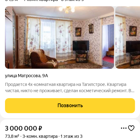
улица Матросова
,
9А
Продается 4х-комнатная квартира на Тагилстрое. Квартира
чистая, никто не проживает, сделан косметический ремонт. В
квартире газ, - установлен счетчик, также имеются счетчики
на воду. Санузел раздельный. Имеется балкон, не застеклен.
Позвонить
Данная квартира -
3 000 000
₽
73,8 м²
3-комн. квартира
1 этаж из 3