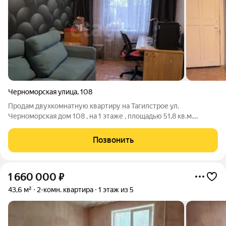
Черноморская улица
,
108
Продам двухкомнатную квартиру на Тагилстрое ул.
Черноморская дом 108 , на 1 этаже , площадью 51,8 кв.м.
Отличная планировка квартиры: комнаты и сан. узел
раздельные, большие просторные комнаты, кухня 6 кв.м. В
Позвонить
квартире выполнен косметический ремонт,
1 660 000
₽
43,6 м²
2-комн. квартира
1 этаж из 5