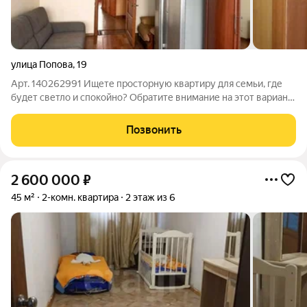
улица Попова
,
19
Арт. 140262991 Ищете просторную квартиру для семьи, где
будет светло и спокойно? Обратите внимание на этот вариант!
Продаётся 3комнатная квартира на первом этаже и у этого
расположения есть свой плюс: окна здесь находятся высоко от
Позвонить
земли. Значит,
2 600 000
₽
45 м²
2-комн. квартира
2 этаж из 6