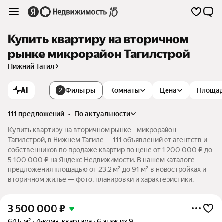
Купить квартиру на вторичном
рынке микрорайон Тагилстрой
Нижний Тагил
AI
Фильтры
Комнаты
Цена
Площа
2
111 предложений
•
по актуальности
Купить квартиру на вторичном рынке - микрорайон
Тагилстрой, в Нижнем Тагиле — 111 объявлений от агентств и
собственников по продаже квартир по цене от 1 200 000 ₽ до
5 100 000 ₽ на Яндекс Недвижимости. В нашем каталоге
предложения площадью от 23,2 м² до 91 м² в новостройках и
вторичном жилье — фото, планировки и характеристики.
3 500 000
₽
64,5 м²
4-комн. квартира
6 этаж из 9