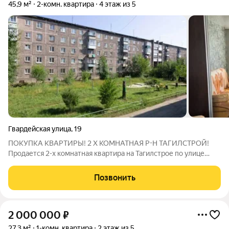
45,9 м²
2-комн. квартира
4 этаж из 5
Гвардейская улица
,
19
ПОКУПКА КВАРТИРЫ! 2 Х КОМНАТНАЯ Р-Н ТАГИЛСТРОЙ!
Продается 2-х комнатная квартира на Тагилстрое по улице
Гвардейская 19, прекрасное местоположение, вся
инфраструктура рядом, общая площадь квартиры 43,9 м2,
Позвонить
комнаты раздельно, санузел раздельно, 4 этаж,
2 000 000
₽
27,3 м²
1-комн. квартира
2 этаж из 5