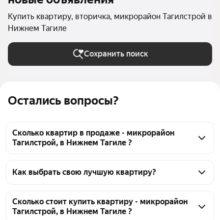
Купить квартиру, вторичка, микрорайон Тагилстрой в
Нижнем Тагиле
Сохранить поиск
Остались вопросы?
Сколько квартир в продаже - микрорайон
Тагилстрой, в Нижнем Тагиле ?
На Яндекс Недвижимости в продаже - микрорайон 
Тагилстрой, в Нижнем Тагиле 111 квартир, из них 111 
Как выбрать свою лучшую квартиру?
объявлений от агентств
Чтобы купить квартиру на вторичном рынке 
микрорайон Тагилстрой, воспользуйтесь тепловой 
Сколько стоит купить квартиру - микрорайон
Тагилстрой, в Нижнем Тагиле ?
картой для оценки инфраструктуры и 