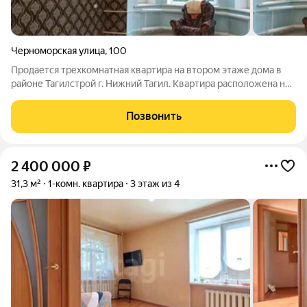
Черноморская улица
,
100
Продается трехкомнатная квартира на втором этаже дома в
районе Тагилстрой г. Нижний Тагил. Квартира расположена на
2 этаже трехэтажного шлакоблочного дома. Квартира очень
теплая, светлая, имеет 2 эркера и балкон. Комнаты и коридоры
Позвонить
большие. Сенузел
2 400 000
₽
31,3 м²
1-комн. квартира
3 этаж из 4