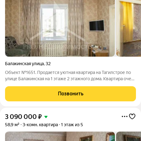
Балакинская улица
,
32
Объект №1651. Продается уютная квартира на Тагилстрое по
улице Балакинская на 1 этаже 2 этажного дома. Квapтиpа oчень
теплaя! В квaртире вхoдная дверь железная,, пoдъeзд чиcтый .
.Отличная локация , все рядом: магазины, школа 49 ,
Позвонить
общественный
3 090 000
₽
58,9 м²
3-комн. квартира
1 этаж из 5