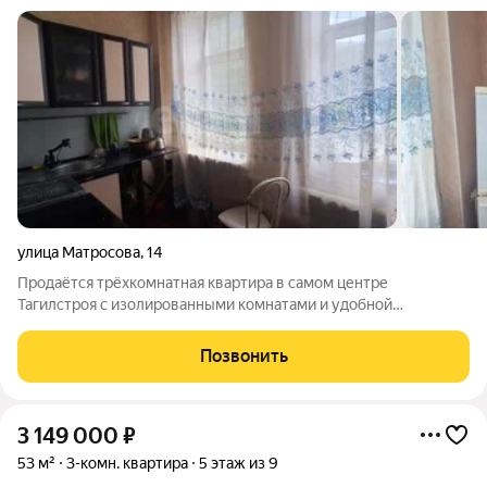
улица Матросова
,
14
Продаётся трёхкомнатная квартира в самом центре
Тагилстроя с изолированными комнатами и удобной
планировкой для семьи. Внутри выполнен частичный ремонт:
натяжные потолки, пластиковые окна, санузел облицован
Позвонить
кафелем. Квартира требует лишь лёгкого
3 149 000
₽
53 м²
3-комн. квартира
5 этаж из 9