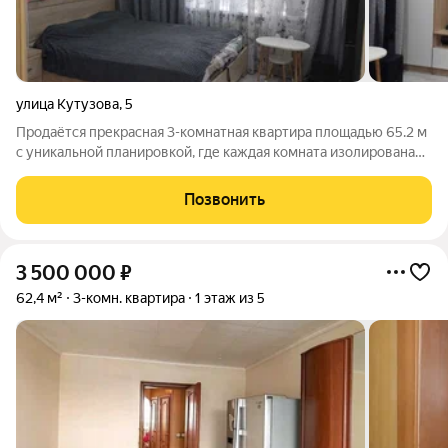
улица Кутузова
,
5
Продаётся прекрасная 3-комнатная квартира площадью 65.2 м
с уникальной планировкой, где каждая комната изолирована
друг от друга, обеспечивая комфорт и приватность каждому
жильцу. Санузел раздельный, облицован качественным
Позвонить
кафелем, создающим
3 500 000
₽
62,4 м²
3-комн. квартира
1 этаж из 5