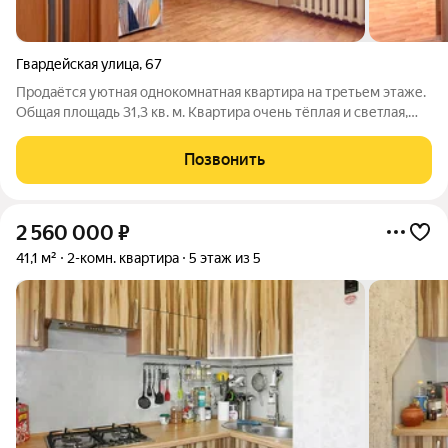
Гвардейская улица
,
67
Продаётся уютная однокомнатная квартира на третьем этаже.
Общая площадь 31,3 кв. м. Квартира очень тёплая и светлая,
окна выходят на разные стороны. Внутри выполнен
косметический ремонт: на полу ламинат, стены оклеены
Позвонить
обоями спокойных светлых тонов,
2 560 000
₽
41,1 м²
2-комн. квартира
5 этаж из 5