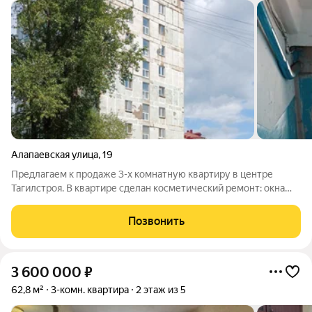
Алапаевская улица
,
19
Предлагаем к продаже 3-х комнатную квартиру в центре
Тагилстроя. В квартире сделан косметический ремонт: окна
ПВХ, заменены межкомнатные двери, пол - ленолиум,
установлены счетчики на воду, санузел -раздельный. Раэвитая
Позвонить
инфраструктура, в шаговой
3 600 000
₽
62,8 м²
3-комн. квартира
2 этаж из 5