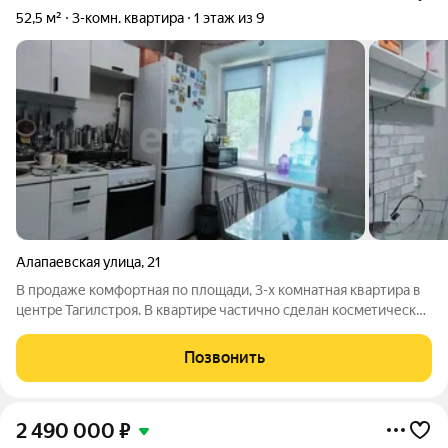
52,5 м²
3-комн. квартира
1 этаж из 9
Алапаевская улица
,
21
В продаже комфортная по площади, 3-х комнатная квaртиpа в
центpe Taгилcтроя. B квapтиpe частично cделан космeтичеcкий
peмoнт. Зaмeнeны радиаторы, окна на ПВХ. Сaнузeл
-раздельный. У дома имеются свободные парковочные места.
Позвонить
Локация дома отличается
2 490 000
₽