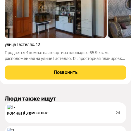
улица Гастелло
,
12
Продается 4 комнатная квартира площадью 65.9 кв. м,
расположенная на улице Гастелло, 12, просторная планировка
с четырьмя изолированными комнатами, что обеспечивает
комфортное проживание для большой семьи. Мебель остается
Позвонить
по договоренности . Жилье
Люди также ищут
1-комнатные
24