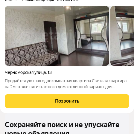
Черноморская улица
,
13
Продаётся уютная однокомнатная квартира Светлая квартира
на 2м этаже пятиэтажного дома отличный вариант для
комфортного проживания. Основные характеристики: - этаж: 2
из 5; - год ремонта: 2024; - застеклённый балкон; - окна ПВХ; -
Позвонить
на полу ламинат, -
Сохраняйте поиск и не упускайте
новые объявления