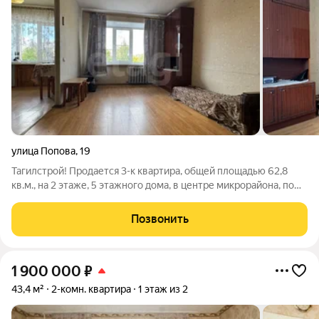
улица Попова
,
19
Тагилстрой! Продается 3-к квартира, общей площадью 62,8
кв.м., на 2 этаже, 5 этажного дома, в центре микрорайона, по
улице Попова, дом 19. В квартире сделан косметический
ремонт. Комнаты большие и светлые, две смежные и одна
Позвонить
отдельно, окна
1 900 000
₽
43,4 м²
2-комн. квартира
1 этаж из 2