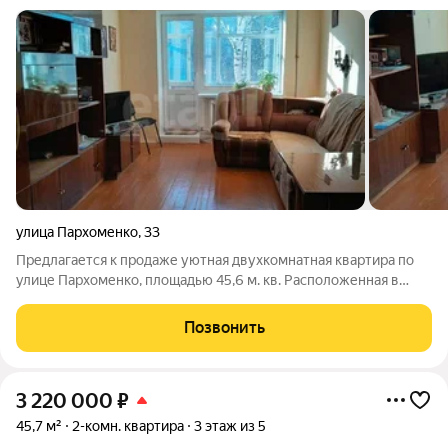
улица Пархоменко
,
33
Предлагается к продаже уютная двухкомнатная квартира по
улице Пархоменко, площадью 45,6 м. кв. Расположенная в
тихом и спокойном дворе на третьем этаже в 5 этажке
.Квартира имеет правильную планировку, две изолированные
Позвонить
комнаты, Окна выходят во двор.
3 220 000
₽
45,7 м²
2-комн. квартира
3 этаж из 5