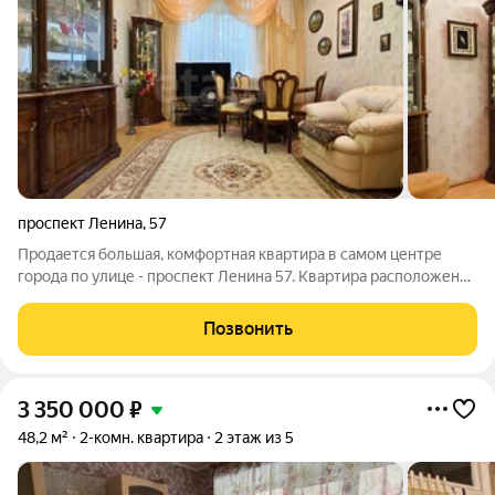
проспект Ленина
,
57
Продается большая, комфортная квартира в самом центре
города по улице - проспект Ленина 57. Квартира расположена
в кирпичном доме - "сталинка", на 2 этаже 5-этажного дома.
Эта квартира для тех, кто ценит роскошь и комфорт- высокие
Позвонить
потолки 3 метра,
3 350 000
₽
48,2 м²
2-комн. квартира
2 этаж из 5