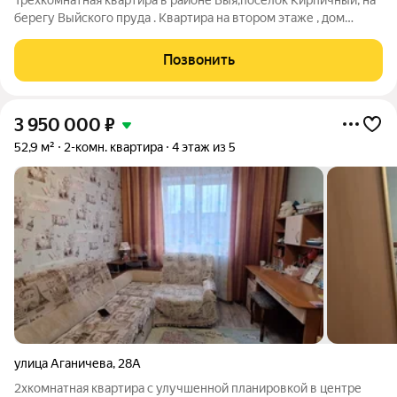
Трёхкомнатная квартира в районе Выя,посёлок Кирпичный, на
берегу Выйского пруда . Квартира на втором этаже , дом
кирпичный, из четырёх квартир .входы у всех разные .Есть
земельный участок с обработанный землёй. Туалет на улице ,
Позвонить
газ природный заведен
3 950 000
₽
52,9 м²
2-комн. квартира
4 этаж из 5
улица Аганичева
,
28А
2хкомнатная квартира с улучшенной планировкой в центре