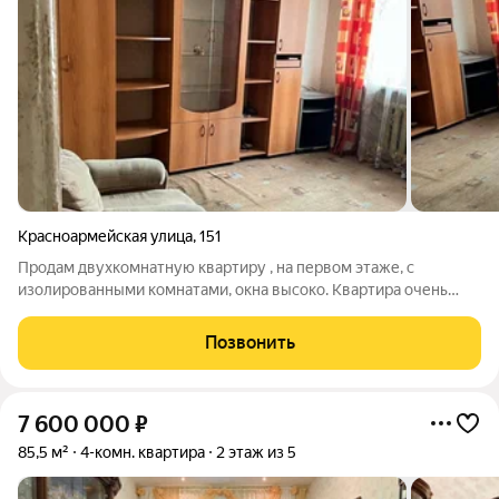
Красноармейская улица
,
151
Продам двухкомнатную квартиру , на первом этаже, с
изолированными комнатами, окна высоко. Квартира очень
теплая. Расположение дома очень удачное, рядом остановка
транспорта, магазин Смак, парикмахерская, аптека, парк, корт.
Позвонить
Санузел раздельный. Чистая
7 600 000
₽
85,5 м²
4-комн. квартира
2 этаж из 5