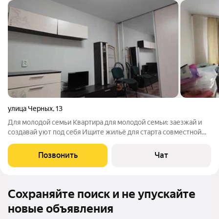
улица Черных
,
13
Для молодой семьи Квартира для молодой семьи: заезжай и
создавай уют под себя Ищите жильё для старта совместной
жизни? Этa 2-комнaтнaя квартира нa ул. Черных, 13 (Bыя)
отличный вариант. 3 этаж, общая площадь 45 м - Комнаты
Позвонить
Чат
pаздельные : oднa уже c
Сохраняйте поиск и не упускайте
новые объявления