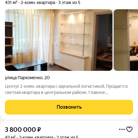
431 м²
2-комн. квартира
3 этаж из 5
улица Пархоменко
,
20
Центр! 2-комн. квартира с идеальной логистикой. Продается
светлая квартира в центральном районе. Главное
преимущество локация, которая экономит часы вашей жизни
ежедневно. Рядом всё необходимое для комфортной жизни:
Позвонить
Школы №44 и №32 буквально через
3 800 000
₽
43 м²
2-комн. квартира
2 этаж из 5