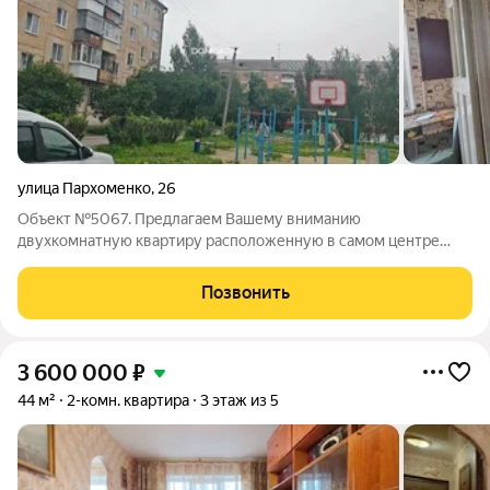
улица Пархоменко
,
26
Объект №5067. Предлагаем Вашему вниманию
двухкомнатную квартиру расположенную в самом центре
города. Квартира расположена на комфортном 3 ем этаже в
середине дома, очень тёплая. Состояние- косметический
Позвонить
ремонт, окна ПВХ, балкон остеклен. Хорошее
3 600 000
₽
44 м²
2-комн. квартира
3 этаж из 5