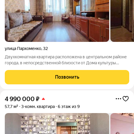
улица Пархоменко
,
32
Двухкомнатная квартира расположена в центральном районе
города, в непосредственной близости от Дома культуры
молодежи. Квартира характеризуется рациональной и
комфортной структурой: комнаты распашонкой Санузел
Позвонить
совмещен , с отделкой кафелем, балкон
4 990 000
₽
57,7 м²
3-комн. квартира
6 этаж из 9