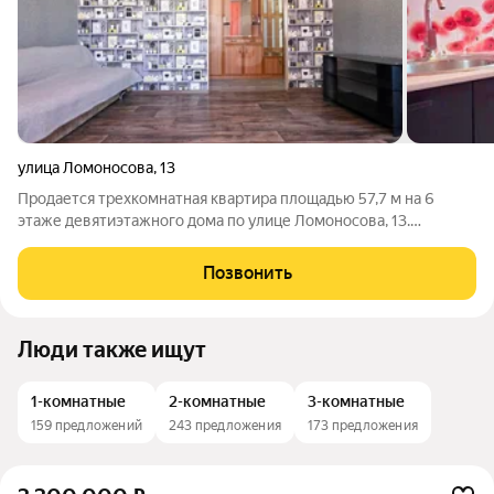
улица Ломоносова
,
13
Продается трехкомнатная квартира площадью 57,7 м на 6
этаже девятиэтажного дома по улице Ломоносова, 13.
Ключевым преимуществом объекта является уникальный вид
из окон и с балкона на Лисью гору панорама, которая доступна
Позвонить
из квартиры каждый день.
Люди также ищут
1-комнатные
2-комнатные
3-комнатные
159 предложений
243 предложения
173 предложения