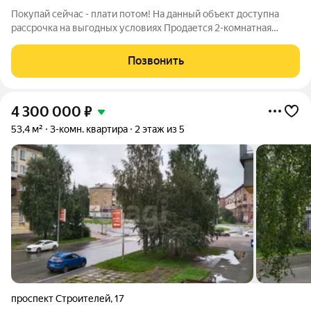
Покупай сейчас - плати потом! На данный объект доступна
рассрочка на выгодных условиях Продается 2-комнатная
квартира, р-н Выя, ул. Красноармейская, д. 77. В квартире
выполнен косметический ремонт. Окна ПВХ, на Санузел
Позвонить
раздельный , в кафеле,
4 300 000
₽
53,4 м²
3-комн. квартира
2 этаж из 5
проспект Строителей
,
17