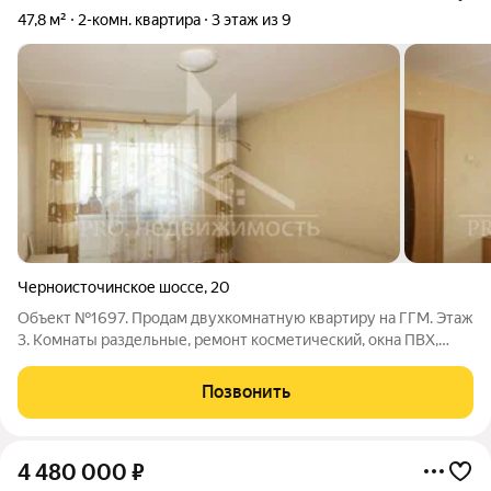
47,8 м²
2-комн. квартира
3 этаж из 9
Черноисточинское шоссе
,
20
Объект №1697. Продам двухкомнатную квартиру на ГГМ. Этаж
3. Комнаты раздельные, ремонт косметический, окна ПВХ,
потолки натяжные, балкон застеклен, санузел раздельный.
Отличный вид из окна на Лисью гору. Квартира теплая, уютная.
Позвонить
стояки и батареи
4 480 000
₽