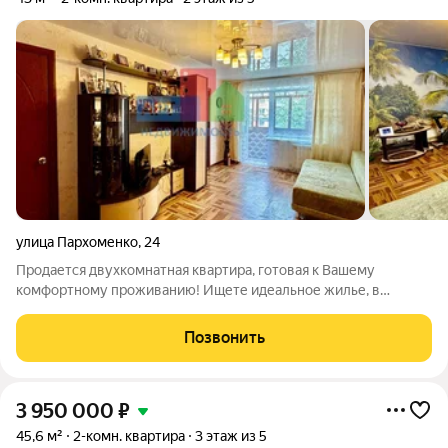
улица Пархоменко
,
24
Продается двухкомнатная квартира, готовая к Вашему
комфортному проживанию! Ищете идеальное жилье, в
которое можно сразу заехать и наслаждаться уютом? Ваша
мечта осуществится в этой прекрасной двухкомнатной
Позвонить
квартире, расположенной на 2 этаже 5-ти
3 950 000
₽
45,6 м²
2-комн. квартира
3 этаж из 5