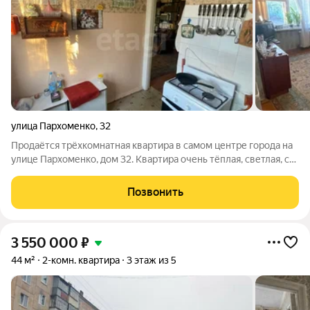
улица Пархоменко
,
32
Продаётся трёхкомнатная квартира в самом центре города на
улице Пархоменко, дом 32. Квартира очень тёплая, светлая, с
удачной планировкой. Требуется ремонт. Окна деревянные,
балкон застеклён. Установлены счётчики на холодную и
Позвонить
горячую воду, санузел
3 550 000
₽
44 м²
2-комн. квартира
3 этаж из 5