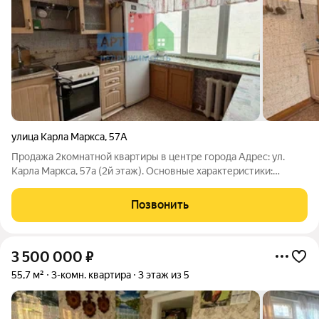
улица Карла Маркса
,
57А
Продажа 2комнатной квартиры в центре города Адрес: ул.
Карла Маркса, 57а (2й этаж). Основные характеристики:
2комнатная квартира; косметический ремонт; пластиковые
окна; раздельный санузел; новая входная дверь; квартира без
Позвонить
балкона! Преимущества
3 500 000
₽
55,7 м²
3-комн. квартира
3 этаж из 5