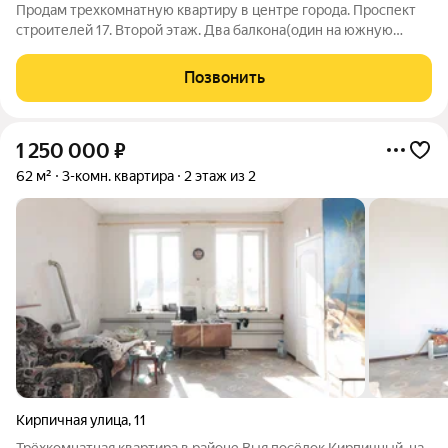
Продам трехкомнатную квартиру в центре города. Проспект
строителей 17. Второй этаж. Два балкона(один на южную
сторону дома, один на северную). Развитая инфраструктура
района. Все в шаговой доступности. Окна пластиковые. Стояки
Позвонить
отопления и водовводы
1 250 000
₽
62 м²
3-комн. квартира
2 этаж из 2
Кирпичная улица
,
11