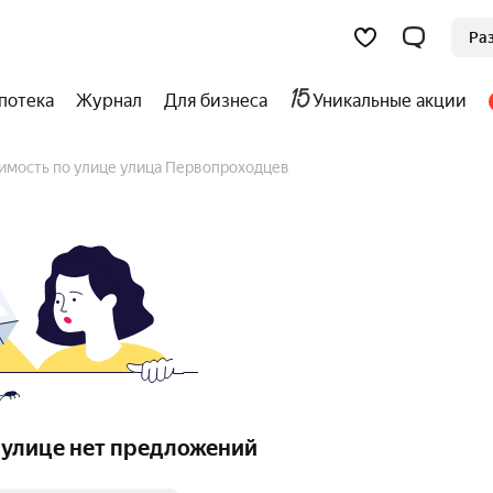
Ра
потека
Журнал
Для бизнеса
Уникальные акции
имость по улице улица Первопроходцев
 улице нет предложений