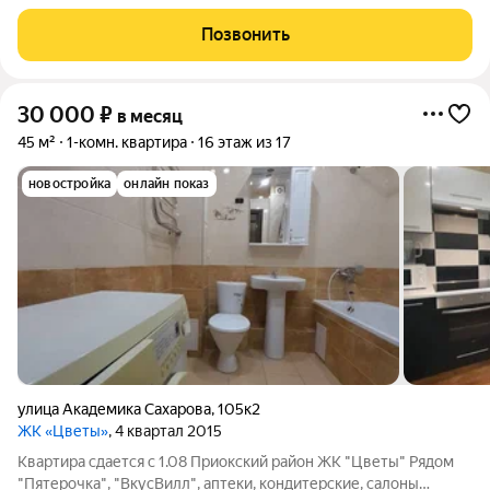
Коммунальные платежи оплачиваются отдельно. Счетчики
оплачиваются отдельно. По условиям проживания: можно с
Позвонить
детьми, без питомцев. Срок
30 000
₽
в месяц
45 м²
1-комн. квартира
16 этаж из 17
новостройка
онлайн показ
улица Академика Сахарова
,
105к2
ЖК «Цветы»
, 4 квартал 2015
Квартира сдается с 1.08 Приокский район ЖК "Цветы" Рядом
"Пятерочка", "ВкусВилл", аптеки, кондитерские, салоны