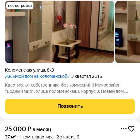
новостройка
Коломенская улица
,
8к3
ЖК «Мой дом на Коломенской»
, 3 квартал 2016
Квартира от собственника, без комиссии!!!! Микрорайон
"Водный мир". Улица Коломенская, 8 корпус 3. Новый дом.
Хорошая транспортная развязка. Метро "Парк культуры" (15
минут пешком). Рядом Мончегорский рынок. ТЦ "Водный мир",
Позвонить
ТЦ "Сочи". Крупные
25 000
₽
в месяц
37 м²
1-комн. квартира
2 этаж из 6