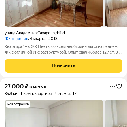
улица Академика Сахарова
,
111к1
ЖК «Цветы»
, 4 квартал 2013
Квартира 1+ в ЖК Цветы со всем необходимым оснащением.
ЖК с отличной инфраструктурой. Опыт сдачи более 12 лет. В 1
комнатной квартире площадью 47 кв. м. могут разместиться до
4 гостей. Находится на 10 этаже 17 этажного дома. Тип дома:
Позвонить
27 000
₽
в месяц
35,3 м²
1-комн. квартира
4 этаж из 17
новостройка