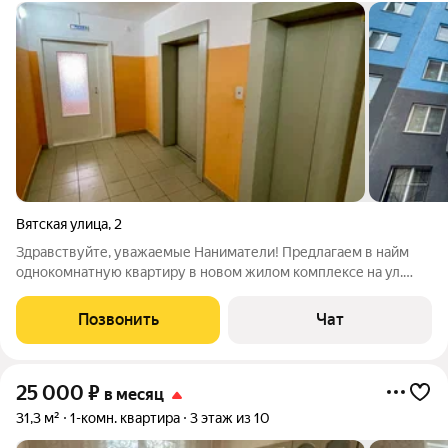
Вятская улица
,
2
Здравствуйте, уважаемые Наниматели! Предлагаем в найм
однокомнатную квартиру в новом жилом комплексе на ул.
Вятская. Дом 2010 года постройки. Микрорайон Щербирки , ул.
Вятская . Развитая инфраструктура, магазин пятерочка около
Позвонить
Чат
дома, до остановки
25 000
₽
в месяц
31,3 м²
1-комн. квартира
3 этаж из 10