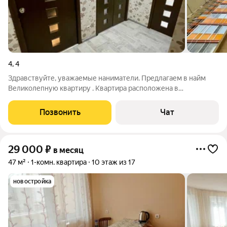
4
,
4
Здравствуйте, уважаемые наниматели. Предлагаем в найм
Великолепную квартиру . Квартира расположена в
микрорайоне Щербинки 2 , рядом магазин перекресток , жк
Сокольники . Относительно новый дом. Прекрасная и
Позвонить
Чат
комфортабельная планировка. Лучший проект
29 000
₽
в месяц
47 м²
1-комн. квартира
10 этаж из 17
новостройка