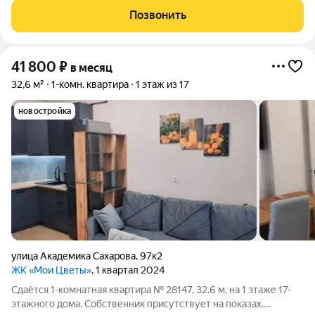
площадью - 37,0 кв.метров; Уютная Комната - 16,5 кв.метров с
Позвонить
кроватью; Большая
41 800
₽
в месяц
32,6 м²
1-комн. квартира
1 этаж из 17
новостройка
улица Академика Сахарова
,
97к2
ЖК «Мои Цветы»
, 1 квартал 2024
Сдаётся 1-комнатная квартира № 28147, 32.6 м, на 1 этаже 17-
этажного дома. Собственник присутствует на показах.