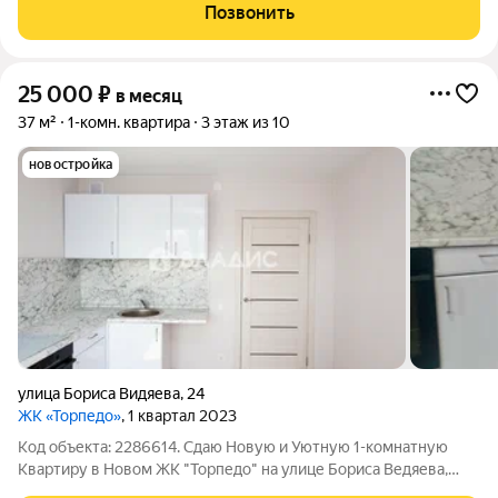
Батаническим садом. Оснащение: холодильник , индукционная
Позвонить
плита, стиральная машина ,
25 000
₽
в месяц
37 м²
1-комн. квартира
3 этаж из 10
новостройка
улица Бориса Видяева
,
24
ЖК «Торпедо»
, 1 квартал 2023
Код объекта: 2286614. Сдаю Новую и Уютную 1-комнатную
Квартиру в Новом ЖК "Торпедо" на улице Бориса Ведяева,
Автозаводский район. Квартира Новая. Квартира Общей