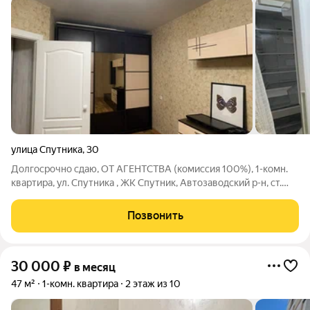
улица Спутника
,
30
Долгосрочно сдаю, ОТ АГЕНТСТВА (комиссия 100%), 1-комн.
квартира, ул. Спутника , ЖК Спутник, Автозаводский р-н, ст.
метро Парк культуры, рядом новый ЖК Водный мир, ср/10-эт.
дома, чистое, жилое состояние , ремонт муниципальный,
Позвонить
евроокна, интернет,
30 000
₽
в месяц
47 м²
1-комн. квартира
2 этаж из 10