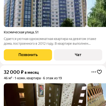
Космическая улица
,
51
Сдается уютная однокомнатная квартира на девятом этаже
дома, построенного в 2012 году. В квартире выполнен
косметический ремонт, что создает приятную атмосферу для
проживания. Из мебели : диван, тумба под ТВ, стенка с
Позвонить
Чат
угловым шкафом для одежды и
32 000
₽
в месяц
46 м²
1-комн. квартира
6 этаж из 19