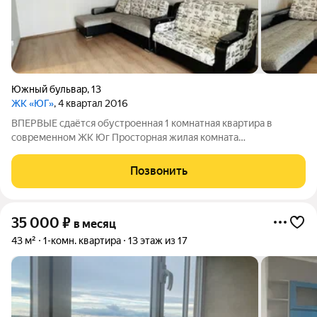
Южный бульвар
,
13
ЖК «ЮГ»
, 4 квартал 2016
ВПЕРВЫЕ сдаётся обустроенная 1 комнатная квартира в
современном ЖК Юг Просторная жилая комната
18,4кв.м.Формат Заезжай и живи Остается только взять
личные вещи и наслаждаться комфортом! -Полностью
Позвонить
упакованная , оснащена всей необходимой бытовой
35 000
₽
в месяц
43 м²
1-комн. квартира
13 этаж из 17