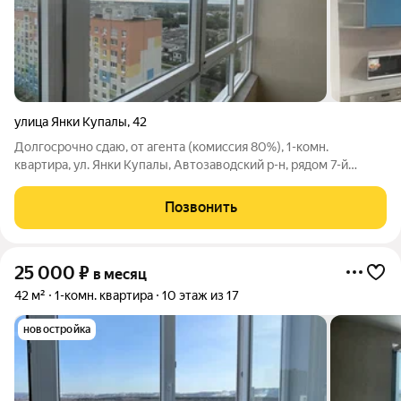
улица Янки Купалы
,
42
Долгосрочно сдаю, от агента (комиссия 80%), 1-комн.
квартира, ул. Янки Купалы, Автозаводский р-н, рядом 7-й
роддом, новый дом, новый ЖК Водный мир, ср/17-эт. дома,
чистое, жилое состояние после косметического ремонта,
Позвонить
евроокна, интернет, мебель,
25 000
₽
в месяц
42 м²
1-комн. квартира
10 этаж из 17
новостройка