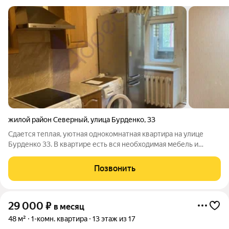
жилой район Северный
,
улица Бурденко
,
33
Сдается теплая, уютная однокомнатная квартира на улице
Бурденко 33. В квартире есть вся необходимая мебель и
бытовая техника. В прихожей большой встроенный шкаф.
Ухоженный двор. Фотографии реальные. Не информационное
Позвонить
агенство. Никаких денег заранее
29 000
₽
в месяц
48 м²
1-комн. квартира
13 этаж из 17