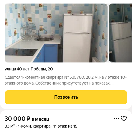
улица 40 лет Победы
,
20
Сдаётся 1-комнатная квартира № 535780, 28.2 м, на 7 этаже 10-
этажного дома. Собственник присутствует на показах.
Коммунальные платежи включены в стоимость. Счетчики
оплачиваются отдельно. По условиям проживания: можно с
Позвонить
детьми, можно с питомцами.
30 000
₽
в месяц
33 м²
1-комн. квартира
11 этаж из 15