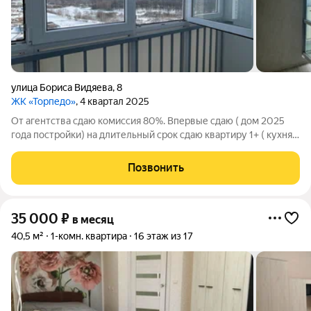
улица Бориса Видяева
,
8
ЖК «Торпедо»
, 4 квартал 2025
От агентства сдаю комиссия 80%. Впервые сдаю ( дом 2025
года постройки) на длительный срок сдаю квартиру 1+ ( кухня
столовая+ спальня) на ул.Бориса Видяева, 8, ЖК Торпедо,
Автозаводский р-н, новый дом, чистое, жилое состояние
Позвонить
(муницип.отд), евроокна,
35 000
₽
в месяц
40,5 м²
1-комн. квартира
16 этаж из 17