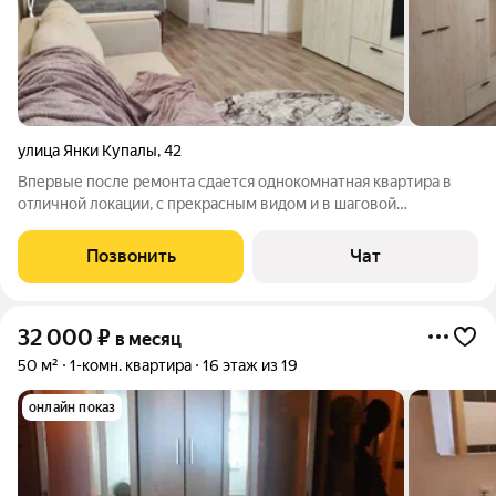
улица Янки Купалы
,
42
Впервые после ремонта сдается однокомнатная квартира в
отличной локации, с прекрасным видом и в шаговой
доступности к метро! Квартира оснащена всем необходимым
для жизни и комфортного времяпровождения. Отличная
Позвонить
Чат
шумоизоляция, соседей не слышно в
32 000
₽
в месяц
50 м²
1-комн. квартира
16 этаж из 19
онлайн показ