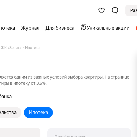
Ра
потека
Журнал
Для бизнеса
Уникальные акции
ЖК «Зенит»
Ипотека
ляется одним из важных условий выбора квартиры. На странице
иры в ипотеку от 3.5%.
банка
ельства
Ипотека