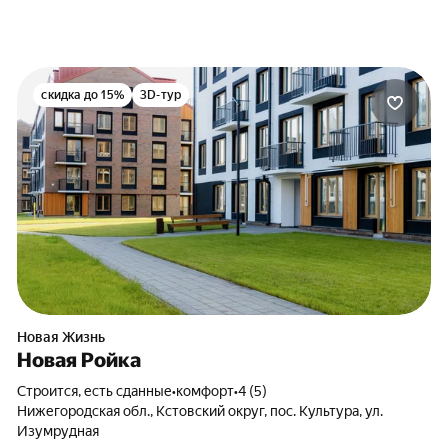
скидка до 15%
3D-тур
Новая Жизнь
Новая Ройка
Строится, есть сданные
•
комфорт
•
4 (5)
Нижегородская обл.
,
Кстовский округ
,
пос. Культура
,
ул.
Изумрудная