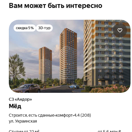
Подобрать квартиру
Вам может быть интересно
в ипотеку
скидка 5%
3D-тур
СЗ «Андор»
Мёд
Строится, есть сданные
•
комфорт
•
4.4 (208)
ул. Украинская
Студии от 22 м²
от 5,6 млн ₽