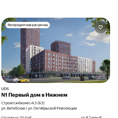
беспроцентная рассрочка
UDS
N1 Первый дом в Нижнем
Строится
•
бизнес
•
4.3 (63)
ул. Витебская / ул. Октябрьской Революции
Студии от 23,4 м²
от 8,2 млн ₽