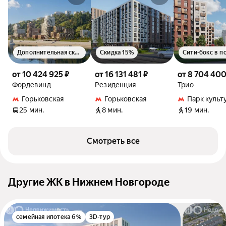
Дополнительная скидка 1.5%
Скидка 15%
Сити-бокс в п
от 10 424 925 ₽
от 16 131 481 ₽
от 8 704 400
Фордевинд
Резиденция
Трио
Горьковская
Горьковская
Парк культ
25 мин.
8 мин.
19 мин.
Смотреть все
Другие ЖК в Нижнем Новгороде
семейная ипотека 6%
3D-тур