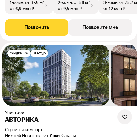
1-комн.
от 37,5 м²
2-комн.
от 58 м²
3-комн.
от 75,2 м
от 6,9 млн ₽
от 9,5 млн ₽
от 12 млн ₽
Позвонить
Позвоните мне
скидка 3%
3D-тур
Унистрой
АВТОРИКА
Строится
•
комфорт
Нижний Новгород, ул. Янки Купалы