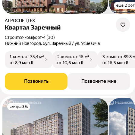
ещё 2 фот
АГРОСПЕЦТЕХ
Квартал Заречный
Строится
•
комфорт
•
4 (30)
Нижний Новгород, бул. Заречный / ул. Усиевича
1-комн.
от 35,4 м²
2-комн.
от 46 м²
3-комн.
от 89,8 
от 8,9 млн ₽
от 10,6 млн ₽
от 16,5 млн ₽
Позвонить
Позвоните мне
скидка 3%