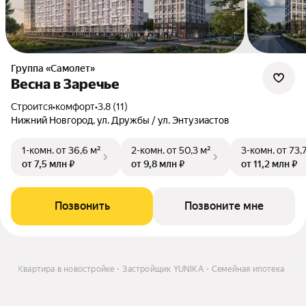
Группа «Самолет»
Весна в Заречье
Строится
•
комфорт
•
3.8 (11)
Нижний Новгород, ул. Дружбы / ул. Энтузиастов
1-комн.
от 36,6 м²
2-комн.
от 50,3 м²
3-комн.
от 73,
от 7,5 млн ₽
от 9,8 млн ₽
от 11,2 млн ₽
Позвонить
Позвоните мне
ить
Квартира в новостройке
Застройщик YUNIKA
Семейная ипотека