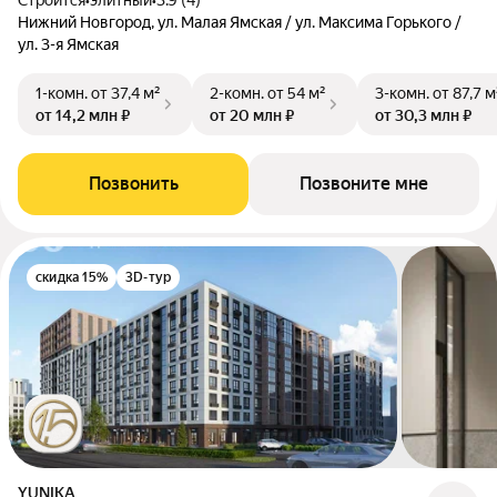
Строится
•
элитный
•
3.9 (4)
Нижний Новгород, ул. Малая Ямская / ул. Максима Горького /
ул. 3-я Ямская
1-комн.
от 37,4 м²
2-комн.
от 54 м²
3-комн.
от 87,7 м
от 14,2 млн ₽
от 20 млн ₽
от 30,3 млн ₽
Позвонить
Позвоните мне
скидка 15%
3D-тур
YUNIKA