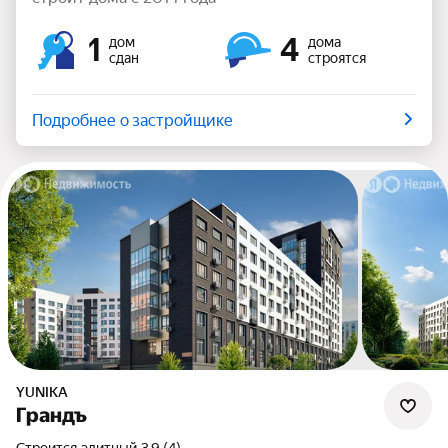
1
4
дом
дома
сдан
строятся
Подробнее о застройщике
YUNIKA
Грандъ