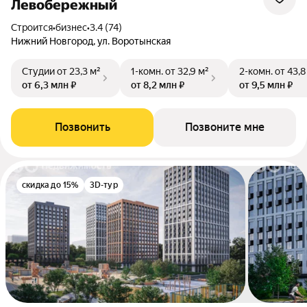
Левобережный
Строится
•
бизнес
•
3.4 (74)
Нижний Новгород, ул. Воротынская
Студии
от 23,3 м²
1-комн.
от 32,9 м²
2-комн.
от 43,8
от 6,3 млн ₽
от 8,2 млн ₽
от 9,5 млн ₽
Позвонить
Позвоните мне
скидка до 15%
3D-тур