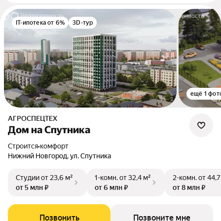
IT-ипотека от 6%
3D-тур
ещё 1 фот
АГРОСПЕЦТЕХ
Дом на Спутника
Строится
•
комфорт
Нижний Новгород, ул. Спутника
Студии
от 23,6 м²
1-комн.
от 32,4 м²
2-комн.
от 44,7
от 5 млн ₽
от 6 млн ₽
от 8 млн ₽
Позвонить
Позвоните мне