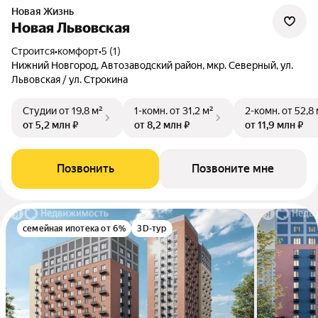
Новая Жизнь
Новая Львовская
Строится
•
комфорт
•
5 (1)
Нижний Новгород, Автозаводский район, мкр. Северный, ул.
Львовская / ул. Строкина
Студии
от 19,8 м²
1-комн.
от 31,2 м²
2-комн.
от 52,8
от 5,2 млн ₽
от 8,2 млн ₽
от 11,9 млн ₽
Позвонить
Позвоните мне
семейная ипотека от 6%
3D-тур