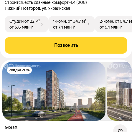
Строится, есть сданные
•
комфорт
•
4.4 (208)
Нижний Новгород, ул. Украинская
Студии
от 22 м²
1-комн.
от 34,7 м²
2-комн.
от 54,7 м
от 5,6 млн ₽
от 7,1 млн ₽
от 9,1 млн ₽
Позвонить
скидка 20%
GloraX