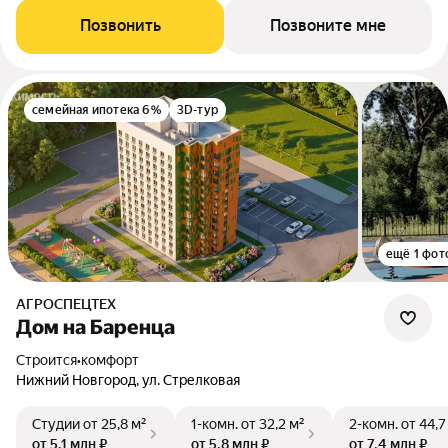
Позвонить
Позвоните мне
семейная ипотека 6%
3D-тур
ещё 1 фот
АГРОСПЕЦТЕХ
Дом на Баренца
Строится
•
комфорт
Нижний Новгород, ул. Стрелковая
Студии
от 25,8 м²
1-комн.
от 32,2 м²
2-комн.
от 44,7
от 5,1 млн ₽
от 5,8 млн ₽
от 7,4 млн ₽