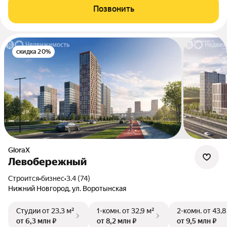
Позвонить
скидка 20%
GloraX
Левобережный
Строится
•
бизнес
•
3.4 (74)
Нижний Новгород, ул. Воротынская
Студии
от 23,3 м²
1-комн.
от 32,9 м²
2-комн.
от 43,8
от 6,3 млн ₽
от 8,2 млн ₽
от 9,5 млн ₽