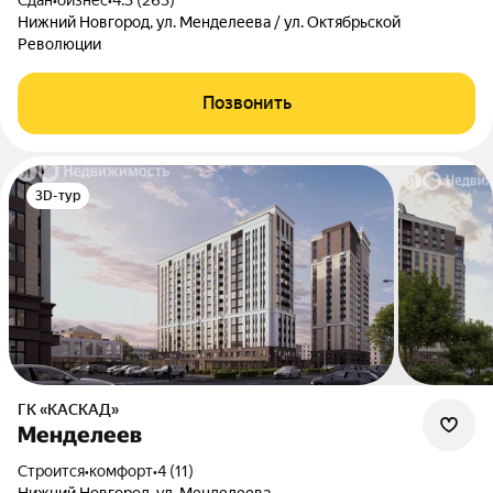
Сдан
•
бизнес
•
4.3 (263)
Нижний Новгород, ул. Менделеева / ул. Октябрьской
Революции
Позвонить
3D-тур
ГК «КАСКАД»
Менделеев
Строится
•
комфорт
•
4 (11)