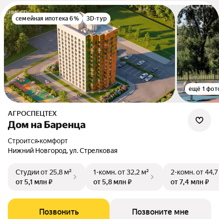
семейная ипотека 6%
3D-тур
ещё 1 фот
АГРОСПЕЦТЕХ
Дом на Баренца
Строится
•
комфорт
Нижний Новгород, ул. Стрелковая
Студии
от 25,8 м²
1-комн.
от 32,2 м²
2-комн.
от 44,7
от 5,1 млн ₽
от 5,8 млн ₽
от 7,4 млн ₽
Позвонить
Позвоните мне