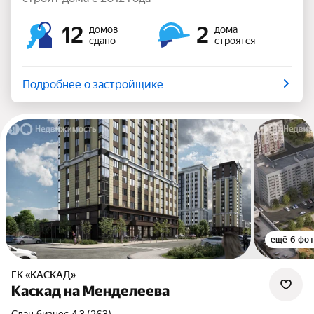
12
2
домов
дома
сдано
строятся
Подробнее о застройщике
ещё 6 фо
ГК «КАСКАД»
Каскад на Менделеева