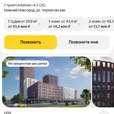
Строится
•
бизнес
•
4.3 (25)
Нижний Новгород, ул. Черниговская
Студии
от 28,9 м²
1-комн.
от 43,4 м²
2-комн.
от 49,3
от 10,4 млн ₽
от 14,2 млн ₽
от 13,7 млн ₽
Позвонить
Позвоните мне
беспроцентная рассрочка
UDS