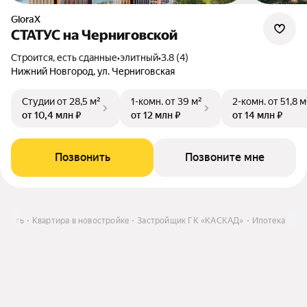
GloraX
СТАТУС на Черниговской
Строится, есть сданные
•
элитный
•
3.8 (4)
Нижний Новгород, ул. Черниговская
Студии
от 28,5 м²
1-комн.
от 39 м²
2-комн.
от 51,8 м
от 10,4 млн ₽
от 12 млн ₽
от 14 млн ₽
Позвонить
Позвоните мне
Купить
Квартира в новостройке
Застройщик ГК «КАСКАД»
Ипотека