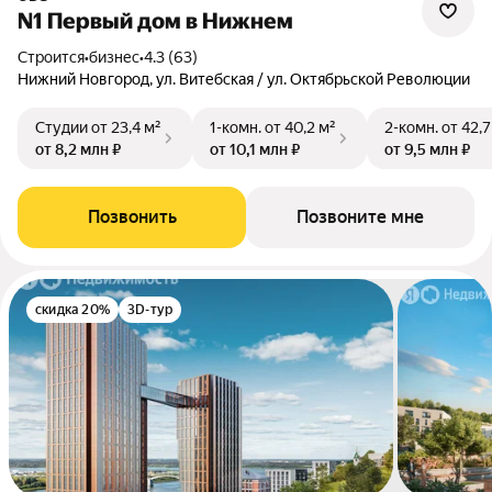
N1 Первый дом в Нижнем
Строится
•
бизнес
•
4.3 (63)
Нижний Новгород, ул. Витебская / ул. Октябрьской Революции
Студии
от 23,4 м²
1-комн.
от 40,2 м²
2-комн.
от 42,7
от 8,2 млн ₽
от 10,1 млн ₽
от 9,5 млн ₽
Позвонить
Позвоните мне
скидка 20%
3D-тур