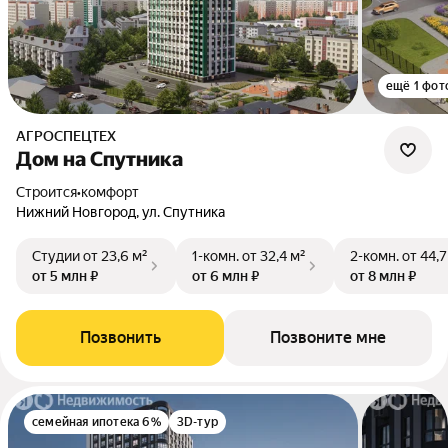
ещё 1 фот
АГРОСПЕЦТЕХ
Дом на Спутника
Строится
•
комфорт
Нижний Новгород, ул. Спутника
Студии
от 23,6 м²
1-комн.
от 32,4 м²
2-комн.
от 44,7
от 5 млн ₽
от 6 млн ₽
от 8 млн ₽
Позвонить
Позвоните мне
семейная ипотека 6%
3D-тур