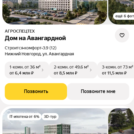
ещё 6 фо
АГРОСПЕЦТЕХ
Дом на Авангардной
Строится
•
комфорт
•
3.9 (12)
Нижний Новгород, ул. Авангардная
1-комн.
от 36 м²
2-комн.
от 49,6 м²
3-комн.
от 73 м²
от 6,4 млн ₽
от 8,5 млн ₽
от 11,5 млн ₽
Позвонить
Позвоните мне
IT-ипотека от 6%
3D-тур