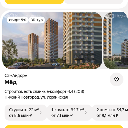
скидка 5%
3D-тур
СЗ «Андор»
Мёд
Строится, есть сданные
•
комфорт
•
4.4 (208)
Нижний Новгород, ул. Украинская
Студии
от 22 м²
1-комн.
от 34,7 м²
2-комн.
от 54,7 м
от 5,6 млн ₽
от 7,1 млн ₽
от 9,1 млн ₽