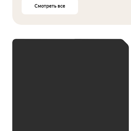
Смотреть все
ЕЖЕМЕСЯЧНЫЙ
ПЛАТЁЖ
До 30 тыс. ₽
До 50 тыс. ₽
До 70 тыс. ₽
До 100 тыс. ₽