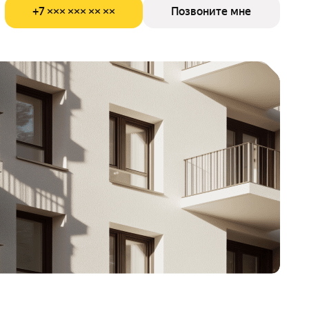
+7 ××× ××× ×× ××
Позвоните мне