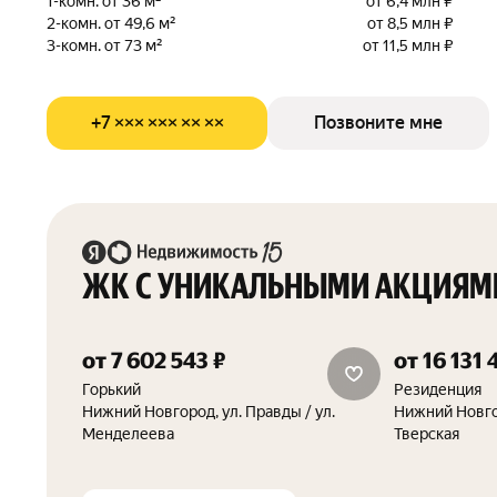
1-комн. от 36 м²
от 6,4 млн ₽
2-комн. от 49,6 м²
от 8,5 млн ₽
3-комн. от 73 м²
от 11,5 млн ₽
+7 ××× ××× ×× ××
Позвоните мне
ЖК С УНИКАЛЬНЫМИ АКЦИЯМ
от 7 602 543 ₽
от 16 131 
квартиры от 190 000 руб./м²
скидка 15%
Горький
Резиденция
Нижний Новгород, ул. Правды / ул.
Нижний Новгор
Менделеева
Тверская