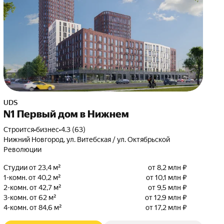
UDS
N1 Первый дом в Нижнем
Строится
•
бизнес
•
4.3 (63)
Нижний Новгород, ул. Витебская / ул. Октябрьской
Революции
Студии от 23,4 м²
от 8,2 млн ₽
1-комн. от 40,2 м²
от 10,1 млн ₽
2-комн. от 42,7 м²
от 9,5 млн ₽
3-комн. от 62 м²
от 12,9 млн ₽
4-комн. от 84,6 м²
от 17,2 млн ₽