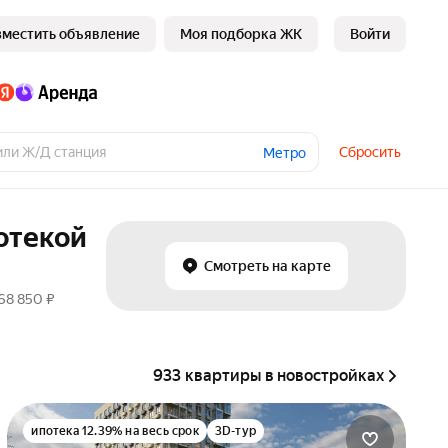
зместить объявление
Моя подборка ЖК
Войти
Сбросить
Метро
отекой
Смотреть на карте
68 850 ₽
933 квартиры в новостройках
ипотека 12.39% на весь срок
3D-тур