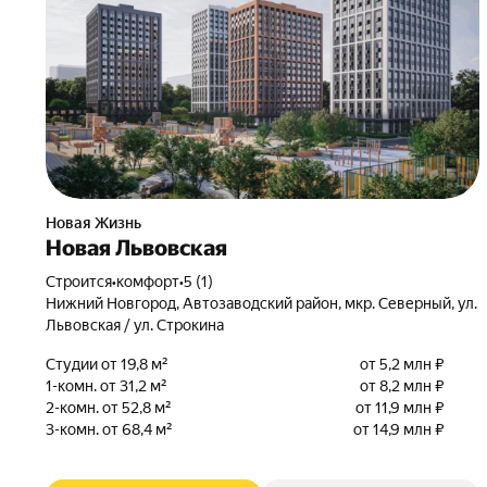
Новая Жизнь
Новая Львовская
Строится
•
комфорт
•
5 (1)
Нижний Новгород, Автозаводский район, мкр. Северный, ул.
Львовская / ул. Строкина
Студии от 19,8 м²
от 5,2 млн ₽
1-комн. от 31,2 м²
от 8,2 млн ₽
2-комн. от 52,8 м²
от 11,9 млн ₽
3-комн. от 68,4 м²
от 14,9 млн ₽