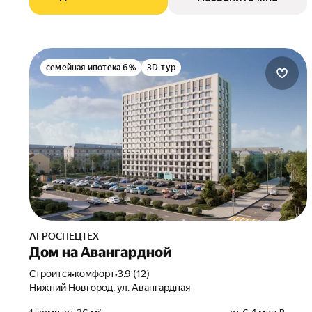
семейная ипотека 6%
3D-тур
АГРОСПЕЦТЕХ
Дом на Авангардной
Строится
•
комфорт
•
3.9 (12)
Нижний Новгород, ул. Авангардная