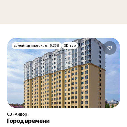
семейная ипотека от 5.75%
3D-тур
СЗ «Андор»
Город времени