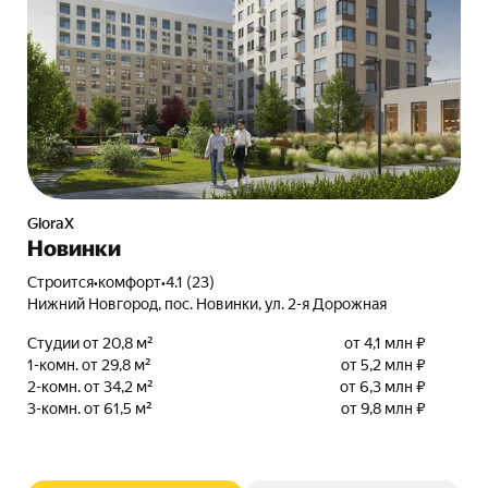
GloraX
Новинки
Строится
•
комфорт
•
4.1 (23)
Нижний Новгород, пос. Новинки, ул. 2-я Дорожная
Студии от 20,8 м²
от 4,1 млн ₽
1-комн. от 29,8 м²
от 5,2 млн ₽
2-комн. от 34,2 м²
от 6,3 млн ₽
3-комн. от 61,5 м²
от 9,8 млн ₽