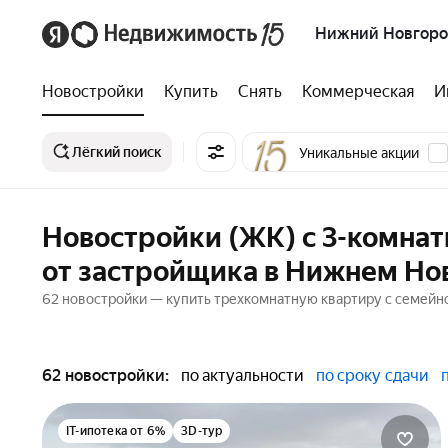
Нижний Новгор
Новостройки
Купить
Снять
Коммерческая
И
Лёгкий поиск
Уникальные акции
Новостройки (ЖК) с 3-комна
от застройщика в Нижнем Но
62 новостройки — купить трехкомнатную квартиру с семейно
62 новостройки:
по актуальности
по сроку сдачи
IT-ипотека от 6%
3D-тур