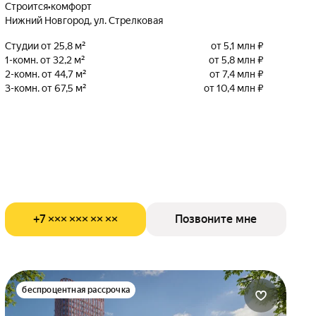
Строится
•
комфорт
Нижний Новгород, ул. Стрелковая
Студии от 25,8 м²
от 5,1 млн ₽
1-комн. от 32,2 м²
от 5,8 млн ₽
2-комн. от 44,7 м²
от 7,4 млн ₽
3-комн. от 67,5 м²
от 10,4 млн ₽
+7 ××× ××× ×× ××
Позвоните мне
беспроцентная рассрочка