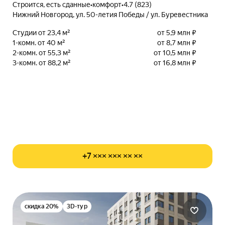
Строится, есть сданные
•
комфорт
•
4.7 (823)
Нижний Новгород, ул. 50-летия Победы / ул. Буревестника
Студии от 23,4 м²
от 5,9 млн ₽
1-комн. от 40 м²
от 8,7 млн ₽
2-комн. от 55,3 м²
от 10,5 млн ₽
3-комн. от 88,2 м²
от 16,8 млн ₽
+7 ××× ××× ×× ××
скидка 20%
3D-тур