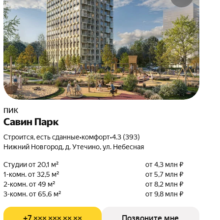
ПИК
Савин Парк
Строится, есть сданные
•
комфорт
•
4.3 (393)
Нижний Новгород, д. Утечино, ул. Небесная
Студии от 20,1 м²
от 4,3 млн ₽
1-комн. от 32,5 м²
от 5,7 млн ₽
2-комн. от 49 м²
от 8,2 млн ₽
3-комн. от 65,6 м²
от 9,8 млн ₽
+7 ××× ××× ×× ××
Позвоните мне