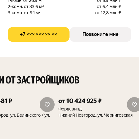
1-комн. от 26,9 м²
от 5,9 млн ₽
2-комн. от 33,6 м²
от 6,4 млн ₽
3-комн. от 64 м²
от 12,8 млн ₽
+7 ××× ××× ×× ××
Позвоните мне
И ОТ ЗАСТРОЙЩИКОВ
481 ₽
от 10 424 925 ₽
дополнительная скидка 1.5%
Фордевинд
од, ул. Белинского / ул.
Нижний Новгород, ул. Черниговская