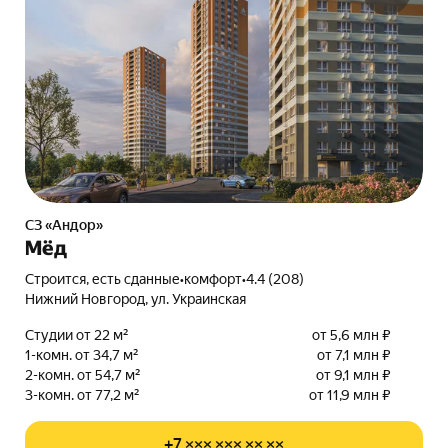
СЗ «Андор»
Мёд
Строится, есть сданные
•
комфорт
•
4.4 (208)
Нижний Новгород, ул. Украинская
Студии от 22 м²
от 5,6 млн ₽
1-комн. от 34,7 м²
от 7,1 млн ₽
2-комн. от 54,7 м²
от 9,1 млн ₽
3-комн. от 77,2 м²
от 11,9 млн ₽
+7 ××× ××× ×× ××