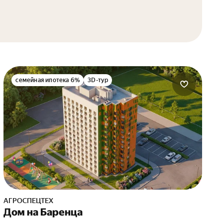
семейная ипотека 6%
3D-тур
АГРОСПЕЦТЕХ
Дом на Баренца