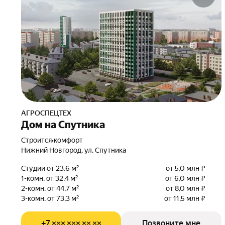
АГРОСПЕЦТЕХ
Дом на Спутника
Строится
•
комфорт
Нижний Новгород, ул. Спутника
Студии от 23,6 м²
от 5,0 млн ₽
1-комн. от 32,4 м²
от 6,0 млн ₽
2-комн. от 44,7 м²
от 8,0 млн ₽
3-комн. от 73,3 м²
от 11,5 млн ₽
+7 ××× ××× ×× ××
Позвоните мне