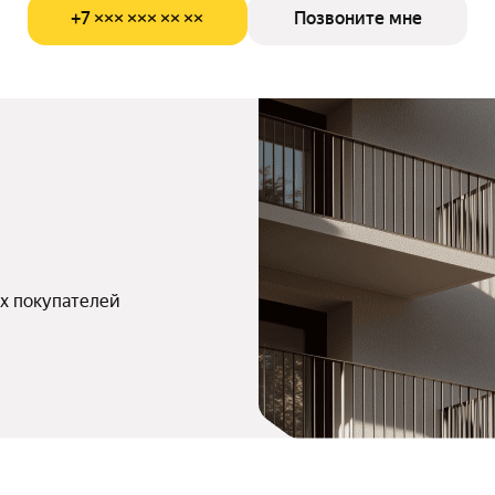
+7 ××× ××× ×× ××
Позвоните мне
х покупателей