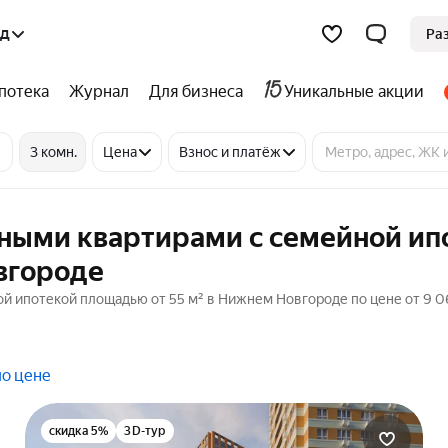
од
Ра
потека
Журнал
Для бизнеса
Уникальные акции
3 комн.
Цена
Взнос и платёж
тными квартирами с семейной ип
вгороде
й ипотекой площадью от 55 м² в Нижнем Новгороде по цене от 9 0
по цене
скидка 5%
3D-тур