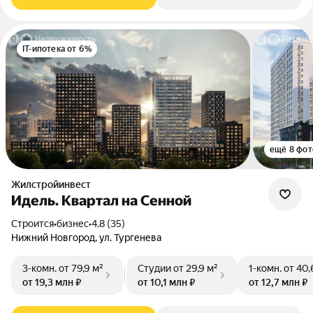
IT-ипотека от 6%
ещё 8 фот
Жилстройинвест
Идель. Квартал на Сенной
Строится
•
бизнес
•
4.8 (35)
Нижний Новгород, ул. Тургенева
3-комн.
от 79,9 м²
Студии
от 29,9 м²
1-комн.
от 40,
от 19,3 млн ₽
от 10,1 млн ₽
от 12,7 млн ₽