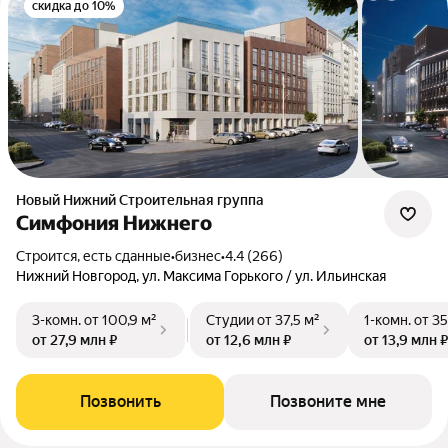
скидка до 10%
Новый Нижний Строительная группа
Симфония Нижнего
Строится, есть сданные
•
бизнес
•
4.4 (266)
Нижний Новгород, ул. Максима Горького / ул. Ильинская
3-комн.
от 100,9 м²
Студии
от 37,5 м²
1-комн.
от 35
от 27,9 млн ₽
от 12,6 млн ₽
от 13,9 млн ₽
Позвонить
Позвоните мне