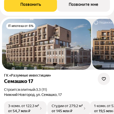
Позвонить
Позвоните мне
IT-ипотека от 6%
ГК «Разумные инвестиции»
Семашко 17
Строится
•
элитный
•
3.3 (11)
Нижний Новгород, ул. Семашко, 17
3-комн.
от 122,3 м²
Студии
от 279,2 м²
1-комн.
от 5
от 54,7 млн ₽
от 145 млн ₽
от 19,5 млн 