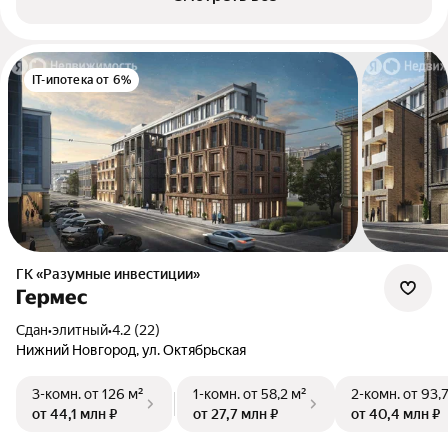
IT-ипотека от 6%
ГК «Разумные инвестиции»
Гермес
Сдан
•
элитный
•
4.2 (22)
Нижний Новгород, ул. Октябрьская
3-комн.
от 126 м²
1-комн.
от 58,2 м²
2-комн.
от 93,
от 44,1 млн ₽
от 27,7 млн ₽
от 40,4 млн ₽