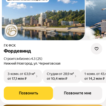
ГК ФСК
Фордевинд
Строится
•
бизнес
•
4.3 (25)
Нижний Новгород, ул. Черниговская
3-комн.
от 63,9 м²
Студии
от 28,9 м²
1-комн.
от 43,
от 17,1 млн ₽
от 10,4 млн ₽
от 14,2 млн ₽
Позвонить
Позвоните мне