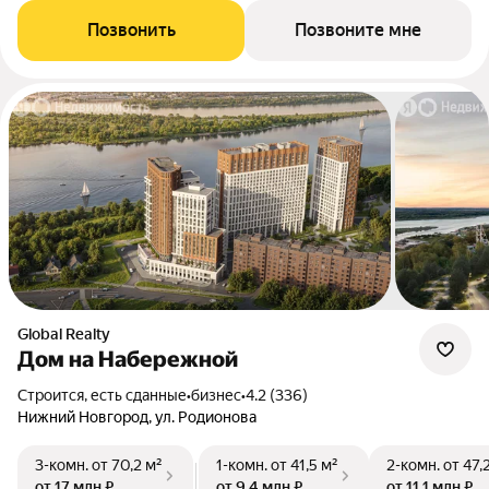
Позвонить
Позвоните мне
Global Realty
Дом на Набережной
Строится, есть сданные
•
бизнес
•
4.2 (336)
Нижний Новгород, ул. Родионова
3-комн.
от 70,2 м²
1-комн.
от 41,5 м²
2-комн.
от 47,
от 17 млн ₽
от 9,4 млн ₽
от 11,1 млн ₽