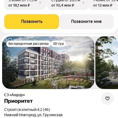
3-комн.
от 71,3 м²
Студии
от 28,5 м²
1-комн.
от 39 
от 18,1 млн ₽
от 10,4 млн ₽
от 12 млн ₽
Позвонить
Позвоните мне
беспроцентная рассрочка
3D-тур
СЗ «Андор»
Приоритет
Строится
•
элитный
•
4.2 (46)
Нижний Новгород, ул. Грузинская