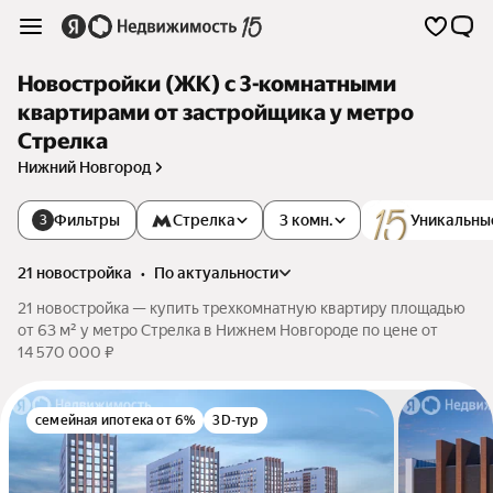
Новостройки (ЖК) с 3-комнатными
квартирами от застройщика у метро
Стрелка
Нижний Новгород
Фильтры
Стрелка
3 комн.
Уникальны
3
21 новостройка
•
по актуальности
21 новостройка — купить трехкомнатную квартиру площадью
от 63 м² у метро Стрелка в Нижнем Новгороде по цене от
14 570 000 ₽
семейная ипотека от 6%
3D-тур