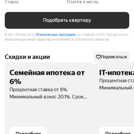
Ставка
Платёж в месяц
Подобрать квартиру
В ЖК «Тетра» есть
19 ипотечных программ
со ставкой от 6%.
Расчёт носит
информационный характер и не является публичной офертой.
Скидки и акции
Подписаться
Семейная ипотека от
IT-ипотек
6%
Процентная ста
Минимальный в
Процентная ставка от 6%.
кредита до 30 
Минимальный взнос 20.1%. Срок
сумма кредит
кредита до 30 лет. Максимальная
руб. ПСК от 19
сумма кредита — до 6000000
комиссии. Ипо
руб. ПСК от 20.819%–21.525%. Без
Сбербанк, ген
комиссии. Ипотеку предоставляет
№1481 от 11.08.
Сбербанк, генеральная лицензия
Подробнее
Подробнее