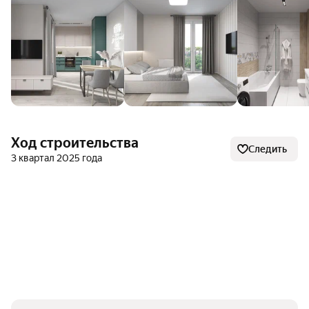
«ГЕМОХЕЛП», стоматологические клиники «Белинка»,
«Бионика Клиник», «Лоск-НН», «Стоматсервис».
Спорт: «Федерация спортивной акробатики»,
фитнес-клуб «World Class Пушкинский», спортивный
клуб «Вымпел», клуб эстрадно-спортивных танцев
Dance Arena, бассейн «Олимп», студия растяжки и
фитнеса Element.
Ход строительства
Следить
Магазины: торгово-развлекательный комплекс
3 квартал 2025 года
«Небо», супермаркеты «Пятерочка», «Магнит», Spar,
магазины «На Кулибина», «Наш продукт», «Ежевика».
Общепит: кафе «Легенда», столовая «Академия»,
служба доставки еды «Культура», ресторан «Fresh
Пушкинский», лофт-кафе «Желтый шкаф».
О застройщике