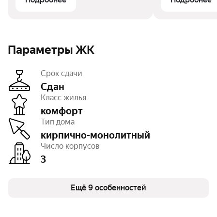
№1481 от 11.08.2015.
Параметры ЖК
Срок сдачи
Сдан
Класс жилья
комфорт
Этажность
18
Тип дома
Отделка
черновая, без отделки,
чистовая, под ключ
кирпично-монолитный
Высота потолков
2,62 — 2,68 м
Число корпусов
Паркинг, машиноместа
есть открытый,
3
есть подземный
Тип договора
ДКП
Очереди
2
Число квартир
Ещё 9 особенностей
693
Детская площадка
есть
Спортивная площадка
есть