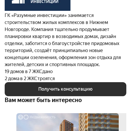
ГК «Разумные инвестиции» занимается
строительством жилых комплексов в Нижнем
Новгороде. Компания тщательно продумывает
планировки квартир в возводимых домах, дизайн
отделки, заботится о благоустройстве придомовых
территорий, создаёт принципиально новые
концепции озеленения, оформления зон отдыха для
жителей, детских и спортивных площадок.
19 домов в 7 ЖК
Сдано
2 дома в 2 ЖК
Строятся
Получить консультацию
Вам может быть интересно
скид
5%
3D-