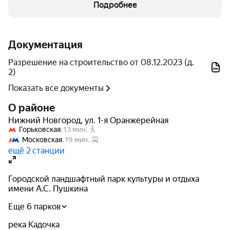
Подробнее
Компания «Разумные инвестиции» основана в 2014
году, специализируется на строительстве жилых
комплексов в Нижнем Новгороде. За время работы
Документация
девелопер успешно ввел в эксплуатацию 80 тыс. м² и
сдал 1600 квартир. Компания сдает объекты в
Разрешение на строительство от 08.12.2023 (д.
указанные сроки и контролирует качество работ на
2)
каждом этапе строительства.
Показать все документы
О районе
Архитектура
Нижний Новгород
,
ул. 1-я Оранжерейная
Горьковская
, 
13 мин.
Жилой комплекс «Тетра» будет построен по
Московская
, 
19 мин.
монолитно-кирпичной технологии в современном
ещё 2 станции
архитектурном стиле. Материал наружных стен —
керамические блоки Porotherm 25, которые хорошо
Городской ландшафтный парк культуры и отдыха
удерживают тепло, паропроницаемы и абсолютно
имени А.С. Пушкина
гипоаллергенны. Срок их службы составляет больше
Еще 6 парков
100 лет.
река Кадочка