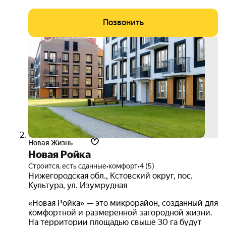
Позвонить
скид
до
15%
3D-
тур
Новая Жизнь
Новая Ройка
Строится, есть сданные
•
комфорт
•
4 (5)
Нижегородская обл.
,
Кстовский округ
,
пос.
Культура
,
ул. Изумрудная
«Новая Ройка» — это микрорайон, созданный для
комфортной и размеренной загородной жизни.
На территории площадью свыше 30 га будут