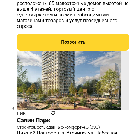
расположены 65 малоэтажных домов высотой не
выше 4 этажей, торговый центр с
супермаркетом и всеми необходимыми
магазинами товаров и услуг повседневного
спроса.
Позвонить
ипот
12.3
на ве
срок
3D-
тур
ПИК
Савин Парк
Строится, есть сданные
•
комфорт
•
4.3 (393)
Нижний Новгород
,
д. Утечино
,
ул. Небесная