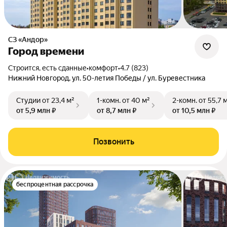
СЗ «Андор»
Город времени
Строится, есть сданные
•
комфорт
•
4.7 (823)
Нижний Новгород, ул. 50-летия Победы / ул. Буревестника
Студии
от 23,4 м²
1-комн.
от 40 м²
2-комн.
от 55,7 
от 5,9 млн ₽
от 8,7 млн ₽
от 10,5 млн ₽
Позвонить
беспроцентная рассрочка