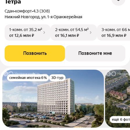
Тетра
Сдан
•
комфорт
•
4.3 (308)
Нижний Новгород, ул. 1-я Оранжерейная
1-комн.
от 35,2 м²
2-комн.
от 54,5 м²
3-комн.
от 66 
от 12,6 млн ₽
от 16,1 млн ₽
от 16,9 млн ₽
Позвонить
Позвоните мне
семейная ипотека 6%
3D-тур
ещё 6 фо