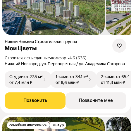
Новый Нижний Строительная группа
Мои Цветы
Строится, есть сданные
•
комфорт
•
4.6 (636)
Нижний Новгород, ул. Первоцветная / ул. Академика Сахарова
Студии
от 27,5 м²
1-комн.
от 34,1 м²
2-комн.
от 65,4
от 7,4 млн ₽
от 8,6 млн ₽
от 11,3 млн ₽
Позвонить
Позвоните мне
семейная ипотека 6%
3D-тур