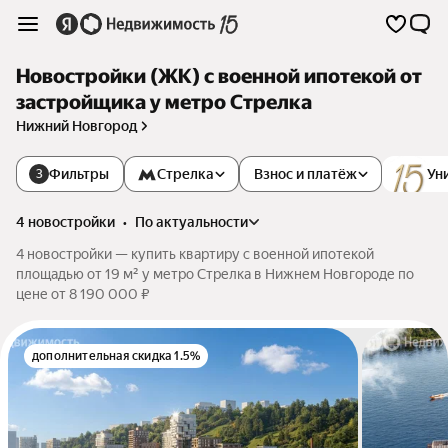
Новостройки (ЖК) с военной ипотекой от
застройщика у метро Стрелка
Нижний Новгород
Фильтры
Стрелка
Взнос и платёж
Ун
3
4 новостройки
•
по актуальности
4 новостройки — купить квартиру с военной ипотекой
площадью от 19 м² у метро Стрелка в Нижнем Новгороде по
цене от 8 190 000 ₽
дополнительная скидка 1.5%