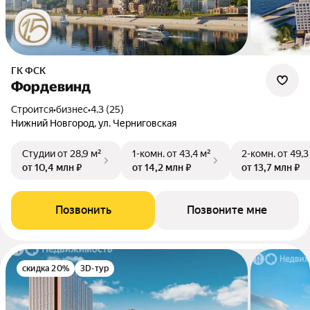
ГК ФСК
Фордевинд
Строится
•
бизнес
•
4.3 (25)
Нижний Новгород, ул. Черниговская
Студии
от 28,9 м²
1-комн.
от 43,4 м²
2-комн.
от 49,3
от 10,4 млн ₽
от 14,2 млн ₽
от 13,7 млн ₽
Позвонить
Позвоните мне
скидка 20%
3D-тур