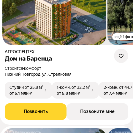
ещё 1 фот
АГРОСПЕЦТЕХ
Дом на Баренца
Строится
•
комфорт
Нижний Новгород, ул. Стрелковая
Студии
от 25,8 м²
1-комн.
от 32,2 м²
2-комн.
от 44,7
от 5,1 млн ₽
от 5,8 млн ₽
от 7,4 млн ₽
Позвонить
Позвоните мне