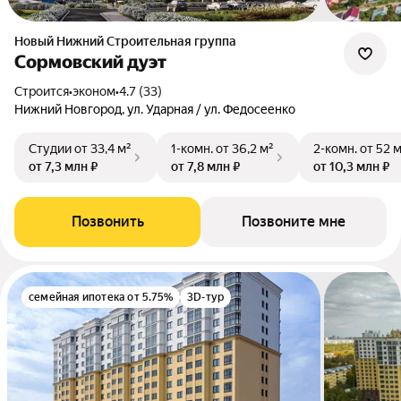
Новый Нижний Строительная группа
Сормовский дуэт
Строится
•
эконом
•
4.7 (33)
Нижний Новгород, ул. Ударная / ул. Федосеенко
Студии
от 33,4 м²
1-комн.
от 36,2 м²
2-комн.
от 52 
от 7,3 млн ₽
от 7,8 млн ₽
от 10,3 млн ₽
Позвонить
Позвоните мне
семейная ипотека от 5.75%
3D-тур