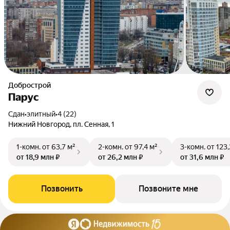
Добрострой
Парус
Сдан
•
элитный
•
4 (22)
Нижний Новгород, пл. Сенная, 1
1-комн.
от 63,7 м²
2-комн.
от 97,4 м²
3-комн.
от 123,
от 18,9 млн ₽
от 26,2 млн ₽
от 31,6 млн ₽
Позвонить
Позвоните мне