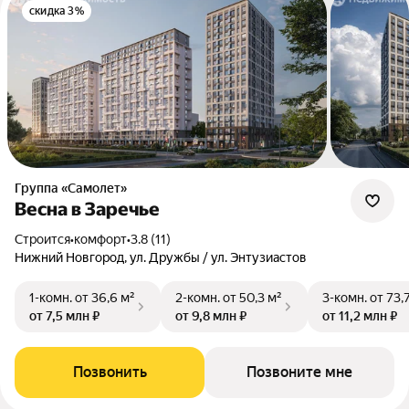
скидка 3%
Группа «Самолет»
Весна в Заречье
Строится
•
комфорт
•
3.8 (11)
Нижний Новгород, ул. Дружбы / ул. Энтузиастов
1-комн.
от 36,6 м²
2-комн.
от 50,3 м²
3-комн.
от 73,
от 7,5 млн ₽
от 9,8 млн ₽
от 11,2 млн ₽
Позвонить
Позвоните мне