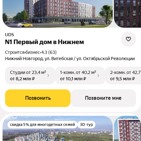
UDS
N1 Первый дом в Нижнем
Строится
•
бизнес
•
4.3 (63)
Нижний Новгород, ул. Витебская / ул. Октябрьской Революции
Студии
от 23,4 м²
1-комн.
от 40,2 м²
2-комн.
от 42,7
от 8,2 млн ₽
от 10,1 млн ₽
от 9,5 млн ₽
Позвонить
Позвоните мне
скидка 5% для многодетных семей
3D-тур