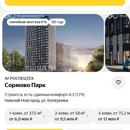
семейная ипотека 6%
3D-тур
АГРОСПЕЦТЕХ
Сормово Парк
Строится, есть сданные
•
комфорт
•
4.3 (179)
Нижний Новгород, ул. Коперника
1-комн.
от 37,5 м²
2-комн.
от 58 м²
3-комн.
от 75,2 м
от 6,9 млн ₽
от 9,5 млн ₽
от 12 млн ₽