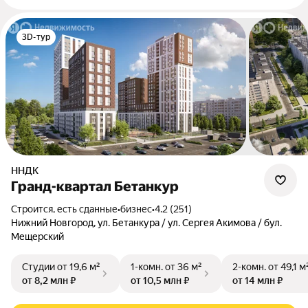
3D-тур
ННДК
Гранд-квартал Бетанкур
Строится, есть сданные
•
бизнес
•
4.2 (251)
Нижний Новгород, ул. Бетанкура / ул. Сергея Акимова / бул.
Мещерский
Студии
от 19,6 м²
1-комн.
от 36 м²
2-комн.
от 49,1 м
от 8,2 млн ₽
от 10,5 млн ₽
от 14 млн ₽