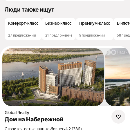
Люди также ищут
Комфорт-класс
Бизнес-класс
Премиум-класс
В ипот
27 предложений
21 предложение
9 предложений
58 пре
Global Realty
Дом на Набережной
Строится, есть сданные
•
бизнес
•
4.2 (336)