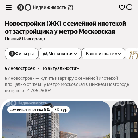
Новостройки (ЖК) с семейной ипотекой
от застройщика у метро Московская
Нижний Новгород
Фильтры
Московская
Взнос и платёж
3
57 новостроек
•
по актуальности
57 новостроек — купить квартиру с семейной ипотекой
площадью от 19 м² у метро Московская в Нижнем Новгороде
по цене от 4 705 268 ₽
семейная ипотека 6%
3D-тур