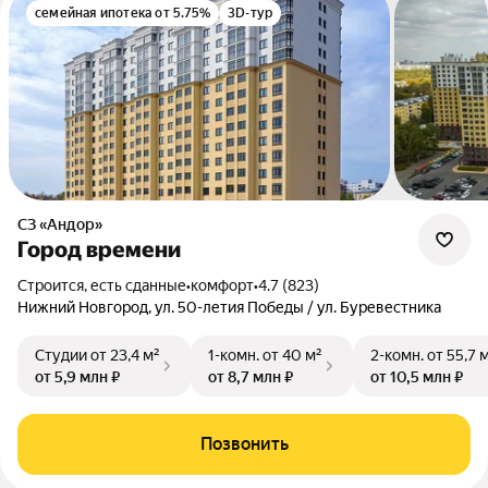
семейная ипотека от 5.75%
3D-тур
СЗ «Андор»
Город времени
Строится, есть сданные
•
комфорт
•
4.7 (823)
Нижний Новгород, ул. 50-летия Победы / ул. Буревестника
Студии
от 23,4 м²
1-комн.
от 40 м²
2-комн.
от 55,7 
от 5,9 млн ₽
от 8,7 млн ₽
от 10,5 млн ₽
Позвонить