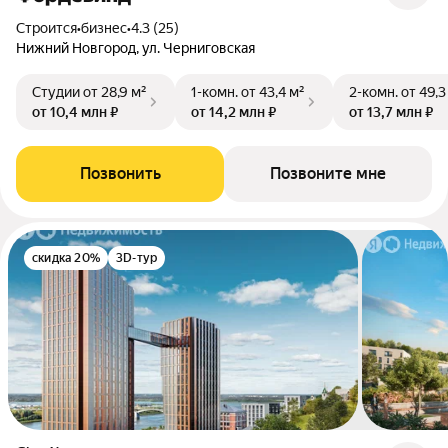
Строится
•
бизнес
•
4.3 (25)
Нижний Новгород, ул. Черниговская
Студии
от 28,9 м²
1-комн.
от 43,4 м²
2-комн.
от 49,3
от 10,4 млн ₽
от 14,2 млн ₽
от 13,7 млн ₽
Позвонить
Позвоните мне
скидка 20%
3D-тур