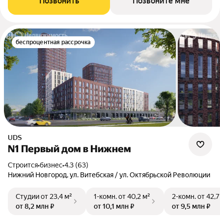
Позвонить
Позвоните мне
беспроцентная рассрочка
UDS
N1 Первый дом в Нижнем
Строится
•
бизнес
•
4.3 (63)
Нижний Новгород, ул. Витебская / ул. Октябрьской Революции
Студии
от 23,4 м²
1-комн.
от 40,2 м²
2-комн.
от 42,7
от 8,2 млн ₽
от 10,1 млн ₽
от 9,5 млн ₽