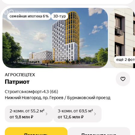
семейная ипотека 6%
3D-тур
ещё 2 фот
АГРОСПЕЦТЕХ
Патриот
Строится
•
комфорт
•
4.3 (66)
Нижний Новгород, пр. Героев / Бурнаковский проезд
2-комн.
от 55,2 м²
3-комн.
от 69,5 м²
от 9,8 млн ₽
от 12,6 млн ₽