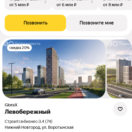
от 5 млн ₽
от 6 млн ₽
от 8 млн ₽
Позвонить
Позвоните мне
скидка 20%
GloraX
Левобережный
Строится
•
бизнес
•
3.4 (74)
Нижний Новгород, ул. Воротынская