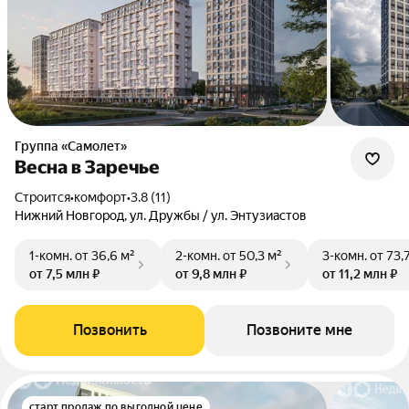
Группа «Самолет»
Весна в Заречье
Строится
•
комфорт
•
3.8 (11)
Нижний Новгород, ул. Дружбы / ул. Энтузиастов
1-комн.
от 36,6 м²
2-комн.
от 50,3 м²
3-комн.
от 73,
от 7,5 млн ₽
от 9,8 млн ₽
от 11,2 млн ₽
Позвонить
Позвоните мне
старт продаж по выгодной цене