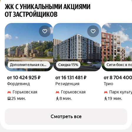
ЖК С УНИКАЛЬНЫМИ АКЦИЯМИ
ОТ ЗАСТРОЙЩИКОВ
Дополнительная скидка 1.5%
Скидка 15%
Сити-бокс в п
от 10 424 925 ₽
от 16 131 481 ₽
от 8 704 400
Фордевинд
Резиденция
Трио
Горьковская
Горьковская
Парк культ
25 мин.
8 мин.
19 мин.
Смотреть все