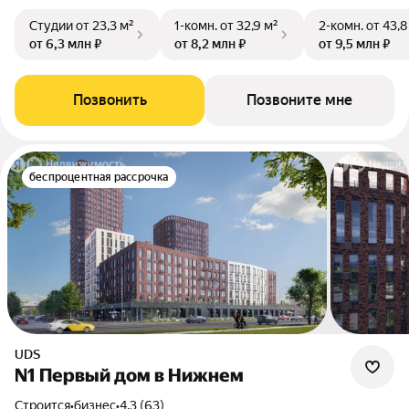
Студии
от 23,3 м²
1-комн.
от 32,9 м²
2-комн.
от 43,8
от 6,3 млн ₽
от 8,2 млн ₽
от 9,5 млн ₽
Позвонить
Позвоните мне
беспроцентная рассрочка
UDS
N1 Первый дом в Нижнем
Строится
•
бизнес
•
4.3 (63)