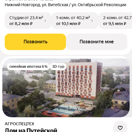
Нижний Новгород, ул. Витебская / ул. Октябрьской Революции
Студии
от 23,4 м²
1-комн.
от 40,2 м²
2-комн.
от 42,7
от 8,2 млн ₽
от 10,1 млн ₽
от 9,5 млн ₽
Позвонить
Позвоните мне
семейная ипотека 6%
3D-тур
АГРОСПЕЦТЕХ
Дом на Путейской