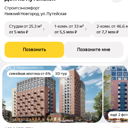
Строится
•
комфорт
Нижний Новгород, ул. Путейская
Студии
от 25,3 м²
1-комн.
от 33 м²
2-комн.
от 46,6 
от 5 млн ₽
от 5,5 млн ₽
от 7,7 млн ₽
Позвонить
Позвоните мне
семейная ипотека от 6%
3D-тур
ещё 2 фот