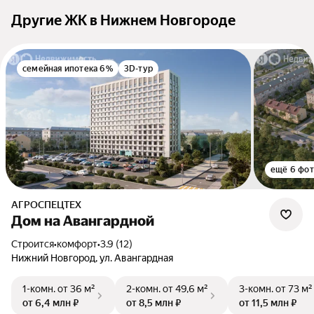
Другие ЖК в Нижнем Новгороде
семейная ипотека 6%
3D-тур
ещё 6 фо
АГРОСПЕЦТЕХ
Дом на Авангардной
Строится
•
комфорт
•
3.9 (12)
Нижний Новгород, ул. Авангардная
1-комн.
от 36 м²
2-комн.
от 49,6 м²
3-комн.
от 73 м²
от 6,4 млн ₽
от 8,5 млн ₽
от 11,5 млн ₽