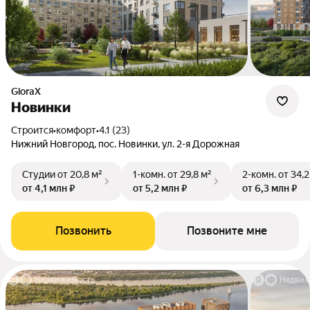
GloraX
Новинки
Строится
•
комфорт
•
4.1 (23)
Нижний Новгород, пос. Новинки, ул. 2-я Дорожная
Студии
от 20,8 м²
1-комн.
от 29,8 м²
2-комн.
от 34,2
от 4,1 млн ₽
от 5,2 млн ₽
от 6,3 млн ₽
Позвонить
Позвоните мне