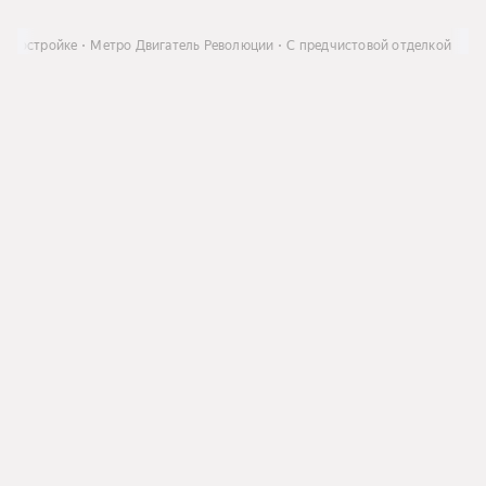
 новостройке
Метро Двигатель Революции
С предчистовой отделкой