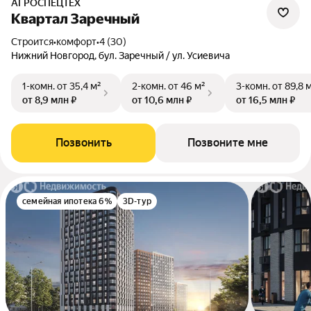
АГРОСПЕЦТЕХ
Квартал Заречный
Строится
•
комфорт
•
4 (30)
Нижний Новгород, бул. Заречный / ул. Усиевича
1-комн.
от 35,4 м²
2-комн.
от 46 м²
3-комн.
от 89,8 
от 8,9 млн ₽
от 10,6 млн ₽
от 16,5 млн ₽
Позвонить
Позвоните мне
семейная ипотека 6%
3D-тур