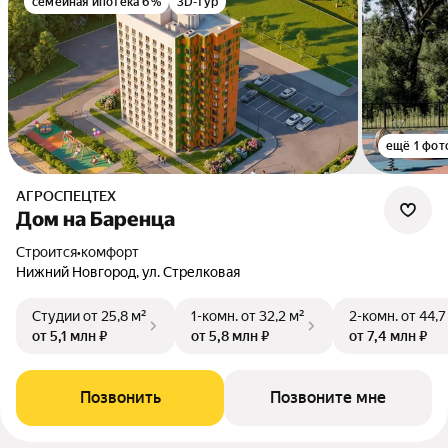
семейная ипотека 6%
3D-тур
ещё 1 фот
АГРОСПЕЦТЕХ
Дом на Баренца
Строится
•
комфорт
Нижний Новгород, ул. Стрелковая
Студии
от 25,8 м²
1-комн.
от 32,2 м²
2-комн.
от 44,7
от 5,1 млн ₽
от 5,8 млн ₽
от 7,4 млн ₽
Позвонить
Позвоните мне