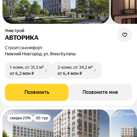
Унистрой
АВТОРИКА
Строится
•
комфорт
Нижний Новгород, ул. Янки Купалы
1-комн.
от 31,3 м²
2-комн.
от 34,2 м²
от 6,2 млн ₽
от 6,4 млн ₽
Позвонить
Позвоните мне
скидка 20%
3D-тур