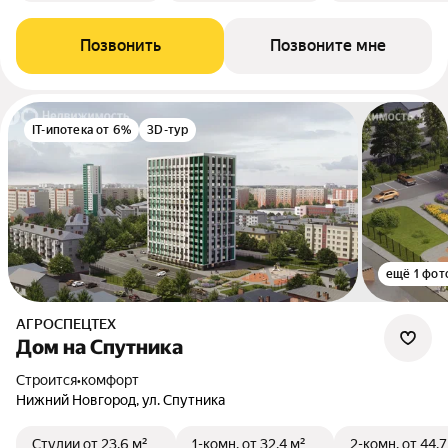
Позвонить
Позвоните мне
IT-ипотека от 6%
3D-тур
ещё 1 фот
АГРОСПЕЦТЕХ
Дом на Спутника
Строится
•
комфорт
Нижний Новгород, ул. Спутника
Студии
от 23,6 м²
1-комн.
от 32,4 м²
2-комн.
от 44,7