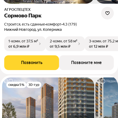
АГРОСПЕЦТЕХ
Сормово Парк
Строится, есть сданные
•
комфорт
•
4.3 (179)
Нижний Новгород, ул. Коперника
1-комн.
от 37,5 м²
2-комн.
от 58 м²
3-комн.
от 75,2 м
от 6,9 млн ₽
от 9,5 млн ₽
от 12 млн ₽
Позвонить
Позвоните мне
скидка 5%
3D-тур