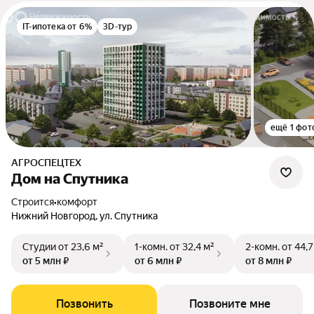
IT-ипотека от 6%
3D-тур
ещё 1 фот
АГРОСПЕЦТЕХ
Дом на Спутника
Строится
•
комфорт
Нижний Новгород, ул. Спутника
Студии
от 23,6 м²
1-комн.
от 32,4 м²
2-комн.
от 44,7
от 5 млн ₽
от 6 млн ₽
от 8 млн ₽
Позвонить
Позвоните мне