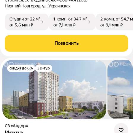
Строится, есть сданные
•
комфорт
•
4.4 (208)
Нижний Новгород, ул. Украинская
Студии
от 22 м²
1-комн.
от 34,7 м²
2-комн.
от 54,7 м
от 5,6 млн ₽
от 7,1 млн ₽
от 9,1 млн ₽
Позвонить
скидка до 6%
3D-тур
СЗ «Андор»
Искра