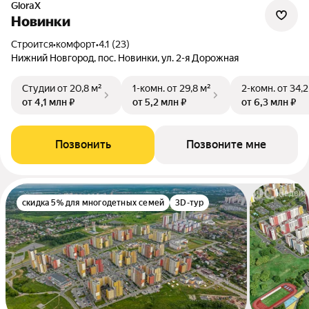
GloraX
Новинки
Строится
•
комфорт
•
4.1 (23)
Нижний Новгород, пос. Новинки, ул. 2-я Дорожная
Студии
от 20,8 м²
1-комн.
от 29,8 м²
2-комн.
от 34,2
от 4,1 млн ₽
от 5,2 млн ₽
от 6,3 млн ₽
Позвонить
Позвоните мне
скидка 5% для многодетных семей
3D-тур