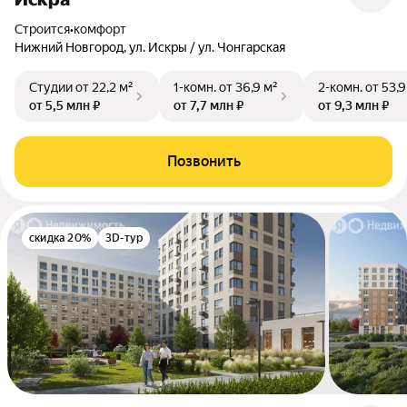
Строится
•
комфорт
Нижний Новгород, ул. Искры / ул. Чонгарская
Студии
от 22,2 м²
1-комн.
от 36,9 м²
2-комн.
от 53,9
от 5,5 млн ₽
от 7,7 млн ₽
от 9,3 млн ₽
Позвонить
скидка 20%
3D-тур