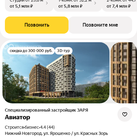
Студии
от 25,8 м²
1-комн.
от 32,2 м²
2-комн.
от 44,7
от 5,1 млн ₽
от 5,8 млн ₽
от 7,4 млн ₽
Позвонить
Позвоните мне
скидка до 300 000 руб.
3D-тур
Специализированный застройщик ЗАРЯ
Авиатор
Строится
•
бизнес
•
4.4 (44)
Нижний Новгород, ул. Ярошенко / ул. Красных Зорь