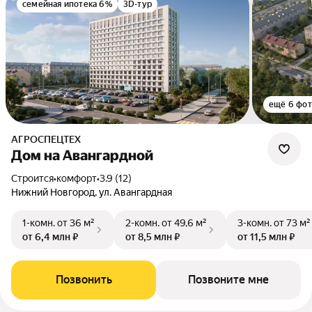
семейная ипотека 6%
3D-тур
ещё 6 фо
АГРОСПЕЦТЕХ
Дом на Авангардной
Строится
•
комфорт
•
3.9 (12)
Нижний Новгород, ул. Авангардная
1-комн.
от 36 м²
2-комн.
от 49,6 м²
3-комн.
от 73 м²
от 6,4 млн ₽
от 8,5 млн ₽
от 11,5 млн ₽
Позвонить
Позвоните мне