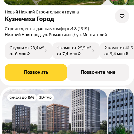
Новый Нижний Строительная группа
Кузнечиха Город
Строится, есть сданные
•
комфорт
•
4.8 (1519)
Нижний Новгород, ул. Романтиков / ул. Мечтателей
Студии
от 23,4 м²
1-комн.
от 29,9 м²
2-комн.
от 41,6
от 6 млн ₽
от 7,4 млн ₽
от 9,4 млн ₽
Позвонить
Позвоните мне
скидка до 15%
3D-тур