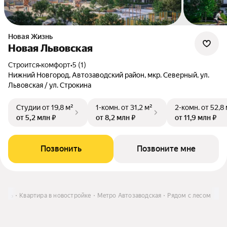
Новая Жизнь
Новая Львовская
Строится
•
комфорт
•
5 (1)
Нижний Новгород, Автозаводский район, мкр. Северный, ул.
Львовская / ул. Строкина
Студии
от 19,8 м²
1-комн.
от 31,2 м²
2-комн.
от 52,8
от 5,2 млн ₽
от 8,2 млн ₽
от 11,9 млн ₽
Позвонить
Позвоните мне
пить
Квартира в новостройке
Метро Автозаводская
Рядом с лесом