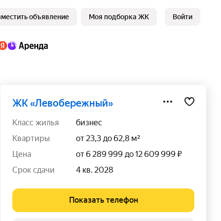
зместить объявление
Моя подборка ЖК
Войти
ЖК «Левобережный»
класс жилья
бизнес
квартиры
от 23,3 до 62,8 м²
цена
от 6 289 999 до 12 609 999 ₽
срок сдачи
4 кв. 2028
Показать телефон