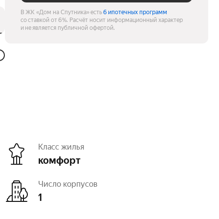
В ЖК «Дом на Спутника» есть
6 ипотечных программ
со ставкой от 6%.
Расчёт носит информационный характер
и не является публичной офертой.
Класс жилья
комфорт
Число корпусов
1