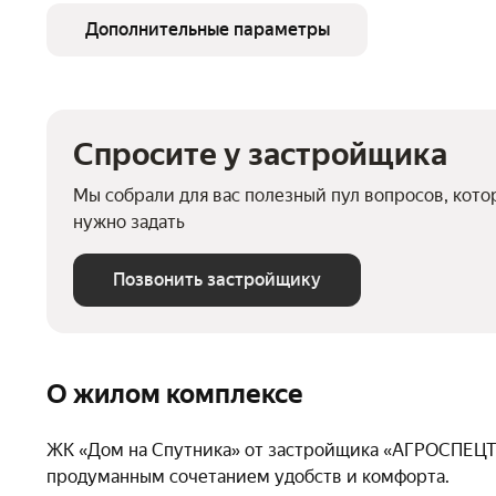
Дополнительные параметры
Этажность
17
Высота потолков
2,54 м
Спросите у застройщика
Очереди
1
Мы собрали для вас полезный пул вопросов, кот
Корзины для кондиционеров
есть
нужно задать
Спортивная площадка
есть
Позвонить застройщику
Противопожарная система
есть
О жилом комплексе
ЖК «Дом на Спутника» от застройщика «АГРОСПЕЦТ
продуманным сочетанием удобств и комфорта.