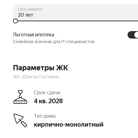
Срок кредита
лет
Льготная ипотека
Семейная, военная, для IT-специалистов
Параметры ЖК
ЖК «Дом на Спутника»
Срок сдачи
4 кв. 2028
Тип дома
кирпично-монолитный