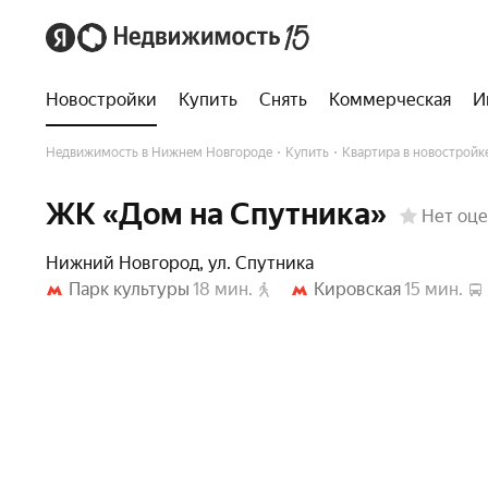
Ход строительства
Документация
Участники стро
Новостройки
Купить
Снять
Коммерческая
И
Недвижимость в Нижнем Новгороде
Купить
Квартира в новостройк
ЖК «Дом на Спутника»
Нет оце
Нижний Новгород
,
ул. Спутника
Парк культуры
18 мин.
Кировская
15 мин.