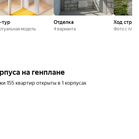
-тур
Отделка
Ход строи
иртуальная модель
4 варианта
Фото с пло
рпуса на генплане
и 155 квартир открыты в 1 корпусах