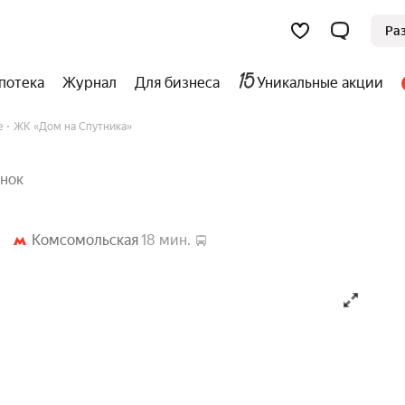
ительства
Ра
потека
Журнал
Для бизнеса
Уникальные акции
е
ЖК «Дом на Спутника»
нок
Комсомольская
18 мин.