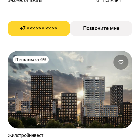
3-комн. от 59,8 м²
от 11,3 млн ₽
+7 ××× ××× ×× ××
Позвоните мне
IT-ипотека от 6%
Жилстройинвест