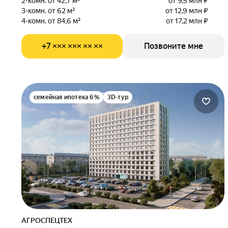
2-комн. от 42,7 м²
от 9,5 млн ₽
3-комн. от 62 м²
от 12,9 млн ₽
4-комн. от 84,6 м²
от 17,2 млн ₽
+7 ××× ××× ×× ××
Позвоните мне
семейная ипотека 6%
3D-тур
АГРОСПЕЦТЕХ