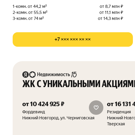
1-комн. от 44,2 м²
от 8,7 млн ₽
2-комн. от 55,5 м²
от 11,1 млн ₽
3-комн. от 74 м²
от 14,3 млн ₽
+7 ××× ××× ×× ××
ЖК С УНИКАЛЬНЫМИ АКЦИЯМ
от 10 424 925 ₽
от 16 131 
дополнительная скидка 1.5%
скидка 15%
Фордевинд
Резиденция
Нижний Новгород, ул. Черниговская
Нижний Новгор
Тверская