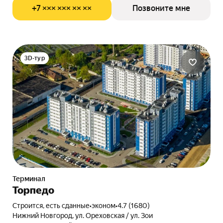
+7 ××× ××× ×× ××
Позвоните мне
3D-тур
Терминал
Торпедо
Строится, есть сданные
•
эконом
•
4.7 (1680)
Нижний Новгород, ул. Ореховская / ул. Зои