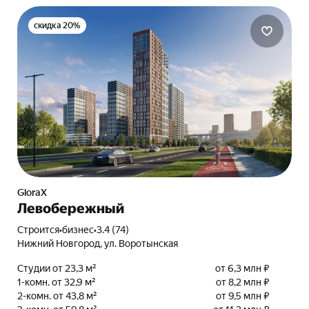
скидка 20%
GloraX
Левобережный
Строится
•
бизнес
•
3.4 (74)
Нижний Новгород, ул. Воротынская
Студии от 23,3 м²
от 6,3 млн ₽
1-комн. от 32,9 м²
от 8,2 млн ₽
2-комн. от 43,8 м²
от 9,5 млн ₽