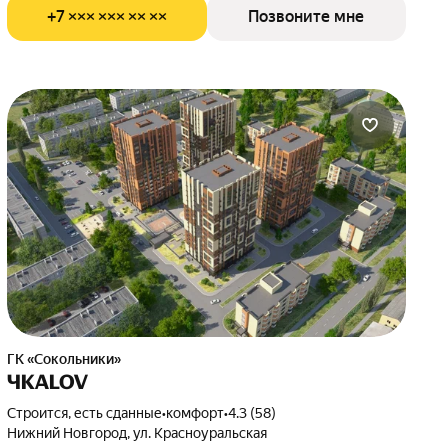
+7 ××× ××× ×× ××
Позвоните мне
ГК «Сокольники»
ЧКАLOV
Строится, есть сданные
•
комфорт
•
4.3 (58)
Нижний Новгород, ул. Красноуральская