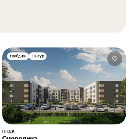
трейд-ин
3D-тур
ННДК
Смородина