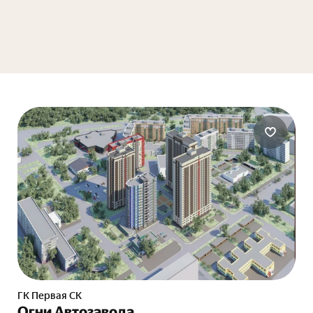
ГК Первая СК
Огни Автозавода