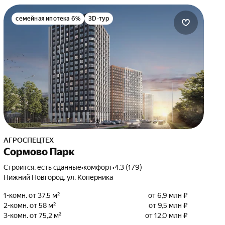
семейная ипотека 6%
3D-тур
АГРОСПЕЦТЕХ
Сормово Парк
Строится, есть сданные
•
комфорт
•
4.3 (179)
Нижний Новгород, ул. Коперника
1-комн. от 37,5 м²
от 6,9 млн ₽
2-комн. от 58 м²
от 9,5 млн ₽
3-комн. от 75,2 м²
от 12,0 млн ₽