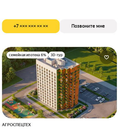
+7 ××× ××× ×× ××
Позвоните мне
семейная ипотека 6%
3D-тур
АГРОСПЕЦТЕХ