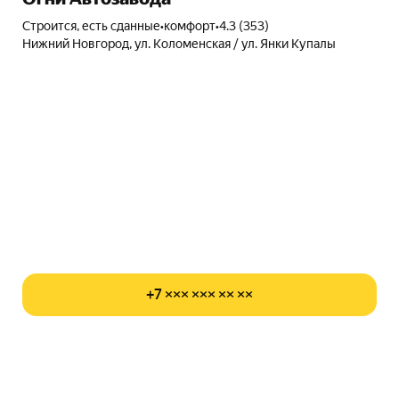
Строится, есть сданные
•
комфорт
•
4.3 (353)
Нижний Новгород, ул. Коломенская / ул. Янки Купалы
+7 ××× ××× ×× ××