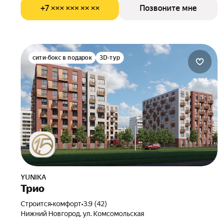
+7 ××× ××× ×× ××
Позвоните мне
сити-бокс в подарок
3D-тур
YUNIKA
Трио
Строится
•
комфорт
•
3.9 (42)
Нижний Новгород, ул. Комсомольская