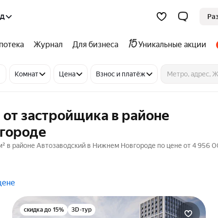
од
Ра
потека
Журнал
Для бизнеса
Уникальные акции
Комнат
Цена
Взнос и платёж
 от застройщика в районе
вгороде
м² в районе Автозаводский в Нижнем Новгороде по цене от 4 956 
цене
скидка до 15%
3D-тур