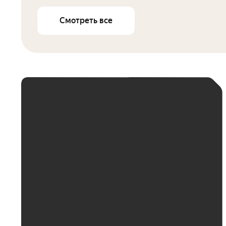
Смотреть все
ЕЖЕМЕСЯЧНЫЙ
ПЛАТЁЖ
До 30 тыс. ₽
До 50 тыс. ₽
До 70 тыс. ₽
До 100 тыс. ₽