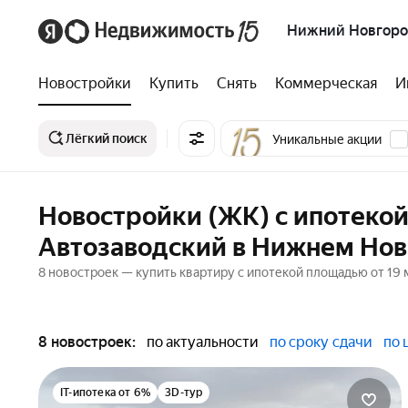
Нижний Новгор
Новостройки
Купить
Снять
Коммерческая
И
Лёгкий поиск
Уникальные акции
Новостройки (ЖК) с ипотекой
Автозаводский в Нижнем Но
8 новостроек — купить квартиру с ипотекой площадью от 19 
8 новостроек:
по актуальности
по сроку сдачи
по 
IT-ипотека от 6%
3D-тур