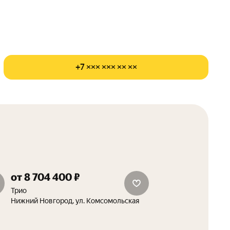
+7 ××× ××× ×× ××
от 8 704 400 ₽
сити-бокс в подарок
Трио
Нижний Новгород, ул. Комсомольская