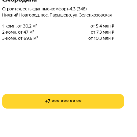
Строится, есть сданные
•
комфорт
•
4.3 (348)
Нижний Новгород, пос. Парышево, ул. Зеленхозовская
1-комн. от 30,2 м²
от 5,4 млн ₽
2-комн. от 47 м²
от 7,3 млн ₽
3-комн. от 69,6 м²
от 10,3 млн ₽
+7 ××× ××× ×× ××