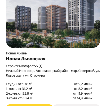
Новая Жизнь
Новая Львовская
Строится
•
комфорт
•
5 (1)
Нижний Новгород, Автозаводский район, мкр. Северный, ул.
Львовская / ул. Строкина
Студии от 19,8 м²
от 5,2 млн ₽
1-комн. от 31,2 м²
от 8,2 млн ₽
2-комн. от 52,8 м²
от 11,9 млн ₽
3-комн. от 68,4 м²
от 14,9 млн ₽