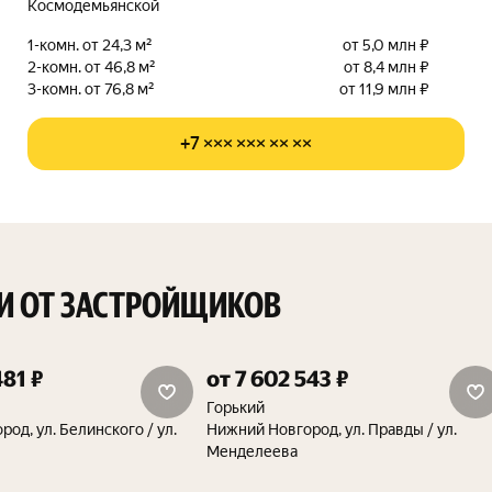
Космодемьянской
1-комн. от 24,3 м²
от 5,0 млн ₽
2-комн. от 46,8 м²
от 8,4 млн ₽
3-комн. от 76,8 м²
от 11,9 млн ₽
+7 ××× ××× ×× ××
И ОТ ЗАСТРОЙЩИКОВ
481 ₽
от 7 602 543 ₽
квартиры от 190 000 руб./м²
Горький
од, ул. Белинского / ул.
Нижний Новгород, ул. Правды / ул.
Менделеева