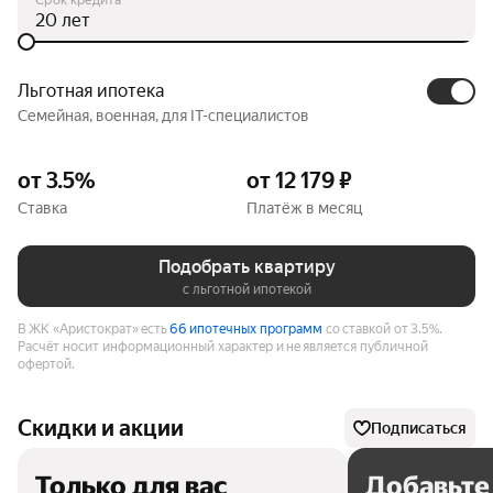
лет
Льготная ипотека
Семейная, военная, для IT-специалистов
от 3.5%
от 12 179 ₽
Ставка
Платёж в месяц
Подобрать квартиру
с льготной ипотекой
В ЖК «Аристократ» есть
66 ипотечных программ
со ставкой от 3.5%.
Расчёт носит информационный характер и не является публичной
офертой.
Скидки и акции
Подписаться
Только для вас
Добавьте