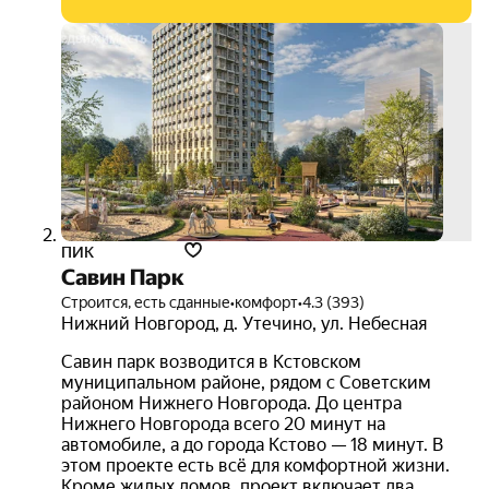
ипот
12.3
на ве
срок
3D-
тур
ПИК
Савин Парк
Строится, есть сданные
•
комфорт
•
4.3 (393)
Нижний Новгород
,
д. Утечино
,
ул. Небесная
Савин парк возводится в Кстовском
муниципальном районе, рядом с Советским
районом Нижнего Новгорода. До центра
Нижнего Новгорода всего 20 минут на
автомобиле, а до города Кстово — 18 минут. В
этом проекте есть всё для комфортной жизни.
Кроме жилых домов, проект включает два