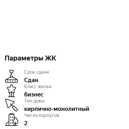
Параметры ЖК
Срок сдачи
Сдан
Класс жилья
бизнес
Этажность
от 6 до 7
Тип дома
Высота потолков
3 м
Паркинг, машиноместа
есть открытый,
кирпично-монолитный
есть подземный
Число корпусов
Тип договора
ДКП
2
Очереди
2