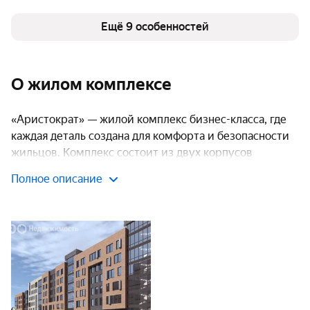
Число квартир
139
Безбарьерная среда
есть
Детская площадка
Ещё 9 особенностей
есть
Спортивная площадка
есть
О жилом комплексе
«Аристократ» — жилой комплекс бизнес-класса, где
каждая деталь создана для комфорта и безопасности
жильцов. Комплекс состоит из двух корпусов
высотой 6–7 этажей. Часть комплекса уже сдана, что
Полное описание
подтверждает надёжность застройщика и готовность
объектов к заселению.
Транспортная доступность
Одно из ключевых преимуществ «Аристократа» —
отличная транспортная доступность. Ближайшие
остановки общественного транспорта находятся всего