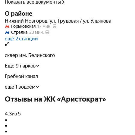
Показать все документы
Рядом с ЖК находятся музеи, театры, выставочные
О районе
пространства и рестораны. В шаговой доступности —
Нижний Новгород
,
ул. Трудовая / ул. Ульянова
Верхне-Волжская набережная, где можно прогуляться
Горьковская
, 
17 мин.
Стрелка
, 
23 мин.
и насладиться красивыми видами.
ещё 2 станции
Архитектура
сквер им. Белинского
«Аристократ» построен с использованием
Еще 9 парков
современных технологий и высококачественных
Гребной канал
материалов. Стены выполнены из кирпича с
наружным утеплителем, а отделка лифтовых холлов,
еще 1 водоём
лестничных клеток и коридоров включает
Отзывы на ЖК «Аристократ»
дизайнерские решения.
4.3
из 5
На крыше дома располагается газовая котельная, что
обеспечивает надёжное отопление и горячее
водоснабжение.