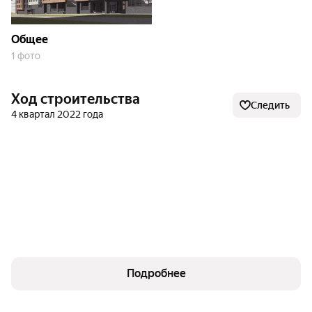
в нескольких минутах ходьбы:
Общее
«Университет имени Добролюбова» — 136 м;
1 фото
«Институт травматологии и ортопедии» — 400 м;
Ход строительства
Следить
«Сенная площадь» — 570 м;
4 квартал 2022 года
«Полтавская улица» — 650 м;
«Нижегородская» — 1,02 км.
Это позволяет быстро и удобно добраться до любой
точки города, сокращая время в пути.
Инфраструктура
Подробнее
В «Аристократе» предусмотрено всё необходимое