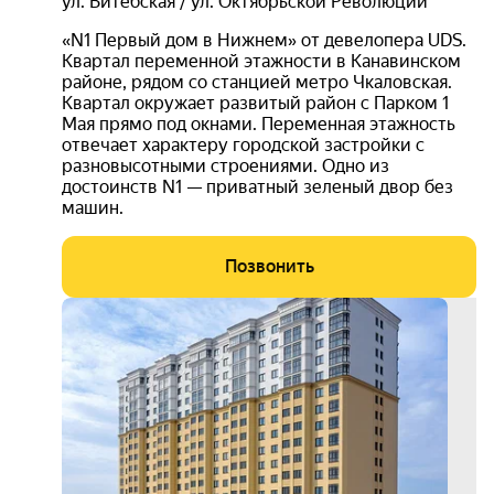
ул. Витебская / ул. Октябрьской Революции
«N1 Первый дом в Нижнем» от девелопера UDS.
Квартал переменной этажности в Канавинском
районе, рядом со станцией метро Чкаловская.
Квартал окружает развитый район с Парком 1
Мая прямо под окнами. Переменная этажность
отвечает характеру городской застройки с
разновысотными строениями. Одно из
достоинств N1 — приватный зеленый двор без
машин.
Позвонить
семе
ипот
от 5.
3D-
тур