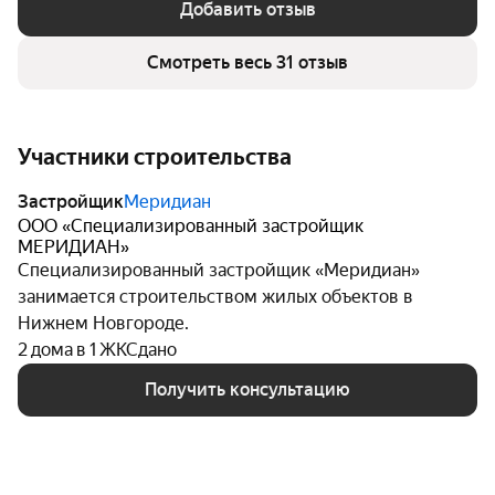
Добавить отзыв
рынке более 19 лет. Компания имеет опыт в
строительстве жилых и нежилых зданий,
Смотреть весь 31 отзыв
автомобильных дорог и автомагистралей, а также в
производстве электромонтажных работ и других
видах деятельности. Выбирая «Аристократ», вы
Участники строительства
можете быть уверены в качестве и надёжности
объекта.
Застройщик
Меридиан
ООО «Специализированный застройщик
МЕРИДИАН»
Специализированный застройщик «Меридиан»
занимается строительством жилых объектов в
Нижнем Новгороде.
2 дома в 1 ЖК
Сдано
Получить консультацию