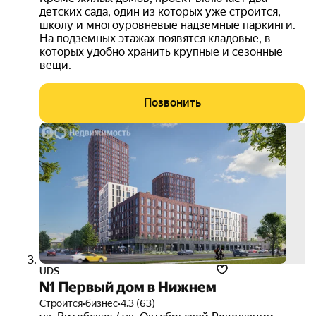
детских сада, один из которых уже строится,
школу и многоуровневые надземные паркинги.
На подземных этажах появятся кладовые, в
которых удобно хранить крупные и сезонные
вещи.
Позвонить
бесп
расс
UDS
N1 Первый дом в Нижнем
Строится
•
бизнес
•
4.3 (63)