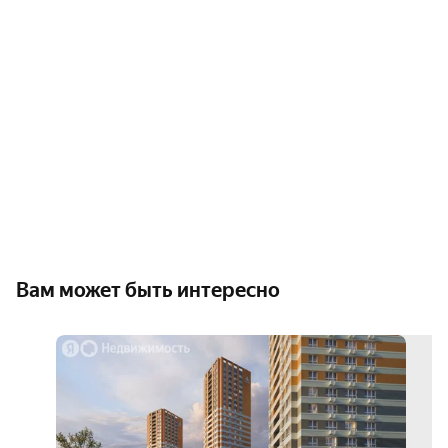
Вам может быть интересно
скид
5%
3D-
тур