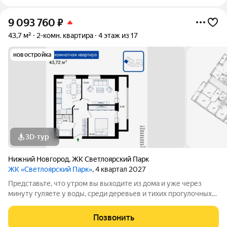
9 093 760
₽
43,7 м²
2-комн. квартира
4 этаж из 17
новостройка
3D-тур
Нижний Новгород
,
ЖК Светлоярский Парк
ЖК «Светлоярский Парк»
, 4 квартал 2027
Представьте, что утром вы выходите из дома и уже через
минуту гуляете у воды, среди деревьев и тихих прогулочных
дорожек. Жилой комплекс «Светлоярский парк» расположен
рядом с одним из самых живописных мест Сормовского
Позвонить
района Нижнего Новгорода