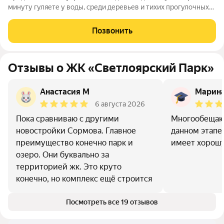
минуту гуляете у воды, среди деревьев и тихих прогулочных
дорожек. Жилой комплекс «Светлоярский парк» расположен
рядом с одним из самых живописных мест Сормовского
Позвонить
района Нижнего Новгорода
Отзывы о ЖК «Светлоярский Парк»
Анастасия М
Марин
6 августа 2026
Пока сравниваю с другими
Многообещаю
новостройки Сормова. Главное
данном этапе
преимущество конечно парк и
имеет хорош
озеро. Они буквально за
территорией жк. Это круто
конечно, но комплекс ещё строится
Посмотреть все 19 отзывов