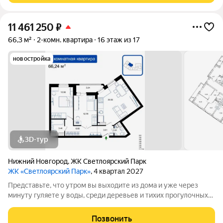
11 461 250
₽
66,3 м²
2-комн. квартира
16 этаж из 17
новостройка
3D-тур
Нижний Новгород
,
ЖК Светлоярский Парк
ЖК «Светлоярский Парк»
, 4 квартал 2027
Представьте, что утром вы выходите из дома и уже через
минуту гуляете у воды, среди деревьев и тихих прогулочных
дорожек. Жилой комплекс «Светлоярский парк» расположен
рядом с одним из самых живописных мест Сормовского
Позвонить