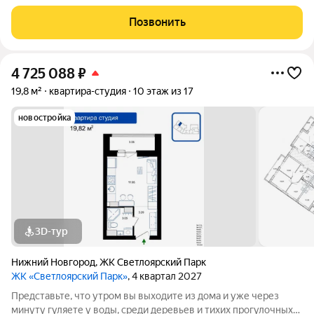
дорожек. Жилой комплекс «Светлоярский парк» расположен
рядом с одним из самых живописных мест Сормовского
Позвонить
района Нижнего Новгорода
4 725 088
₽
19,8 м²
квартира-студия
10 этаж из 17
новостройка
3D-тур
Нижний Новгород
,
ЖК Светлоярский Парк
ЖК «Светлоярский Парк»
, 4 квартал 2027
Представьте, что утром вы выходите из дома и уже через
минуту гуляете у воды, среди деревьев и тихих прогулочных