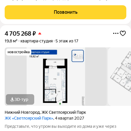
дорожек. Жилой комплекс «Светлоярский парк» расположен
рядом с одним из самых живописных мест Сормовского
Позвонить
района Нижнего Новгорода
4 705 268
₽
19,8 м²
квартира-студия
5 этаж из 17
новостройка
3D-тур
Нижний Новгород
,
ЖК Светлоярский Парк
ЖК «Светлоярский Парк»
, 4 квартал 2027
Представьте, что утром вы выходите из дома и уже через