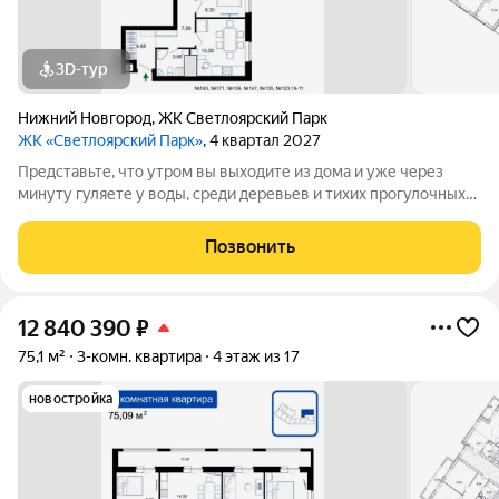
3D-тур
Нижний Новгород
,
ЖК Светлоярский Парк
ЖК «Светлоярский Парк»
, 4 квартал 2027
Представьте, что утром вы выходите из дома и уже через
минуту гуляете у воды, среди деревьев и тихих прогулочных
дорожек. Жилой комплекс «Светлоярский парк» расположен
рядом с одним из самых живописных мест Сормовского
Позвонить
района Нижнего Новгорода
12 840 390
₽
75,1 м²
3-комн. квартира
4 этаж из 17
новостройка