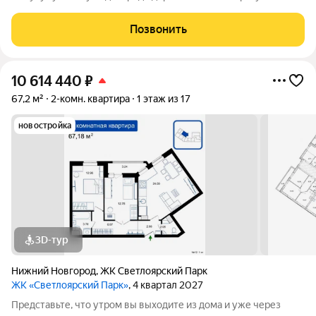
дорожек. Жилой комплекс «Светлоярский парк» расположен
рядом с одним из самых живописных мест Сормовского
Позвонить
района Нижнего Новгорода
10 614 440
₽
67,2 м²
2-комн. квартира
1 этаж из 17
новостройка
3D-тур
Нижний Новгород
,
ЖК Светлоярский Парк
ЖК «Светлоярский Парк»
, 4 квартал 2027
Представьте, что утром вы выходите из дома и уже через