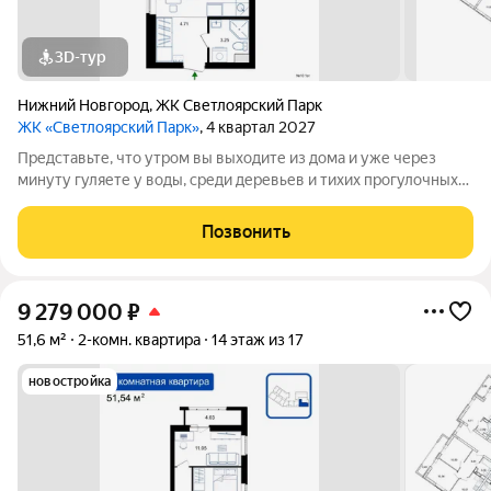
3D-тур
Нижний Новгород
,
ЖК Светлоярский Парк
ЖК «Светлоярский Парк»
, 4 квартал 2027
Представьте, что утром вы выходите из дома и уже через
минуту гуляете у воды, среди деревьев и тихих прогулочных
дорожек. Жилой комплекс «Светлоярский парк» расположен
рядом с одним из самых живописных мест Сормовского
Позвонить
района Нижнего Новгорода
9 279 000
₽
51,6 м²
2-комн. квартира
14 этаж из 17
новостройка