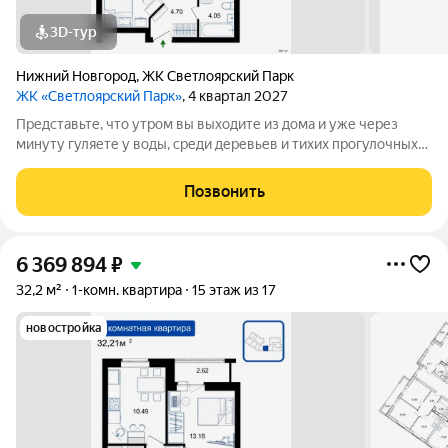
3D-тур
Нижний Новгород
,
ЖК Светлоярский Парк
ЖК «Светлоярский Парк»
, 4 квартал 2027
Представьте, что утром вы выходите из дома и уже через
минуту гуляете у воды, среди деревьев и тихих прогулочных
дорожек. Жилой комплекс «Светлоярский парк» расположен
рядом с одним из самых живописных мест Сормовского
Позвонить
района Нижнего Новгорода
6 369 894
₽
32,2 м²
1-комн. квартира
15 этаж из 17
новостройка