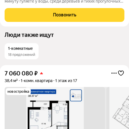
минуту гуляете у воды, среди деревьев и тихих прогулочных
дорожек. Жилой комплекс «Светлоярский парк» расположен
рядом с одним из самых живописных мест Сормовского
Позвонить
района Нижнего Новгорода
Люди также ищут
1-комнатные
18 предложений
7 060 080
₽
38,4 м²
1-комн. квартира
1 этаж из 17
новостройка