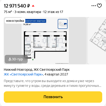
12 971 540
₽
75 м²
3-комн. квартира
12 этаж из 17
новостройка
3D-тур
Нижний Новгород
,
ЖК Светлоярский Парк
ЖК «Светлоярский Парк»
, 4 квартал 2027
Представьте, что утром вы выходите из дома и уже через
минуту гуляете у воды, среди деревьев и тихих прогулочных
дорожек. Жилой комплекс «Светлоярский парк» расположен
рядом с одним из самых живописных мест Сормовского
Позвонить
района Нижнего Новгорода