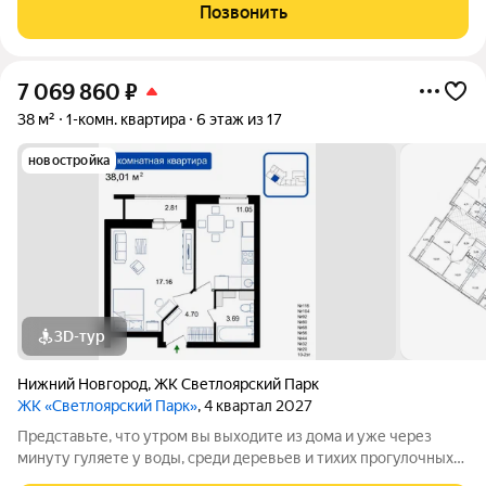
рядом с одним из самых живописных мест Сормовского
Позвонить
района Нижнего Новгорода
7 069 860
₽
38 м²
1-комн. квартира
6 этаж из 17
новостройка
3D-тур
Нижний Новгород
,
ЖК Светлоярский Парк
ЖК «Светлоярский Парк»
, 4 квартал 2027
Представьте, что утром вы выходите из дома и уже через
минуту гуляете у воды, среди деревьев и тихих прогулочных
дорожек. Жилой комплекс «Светлоярский парк» расположен