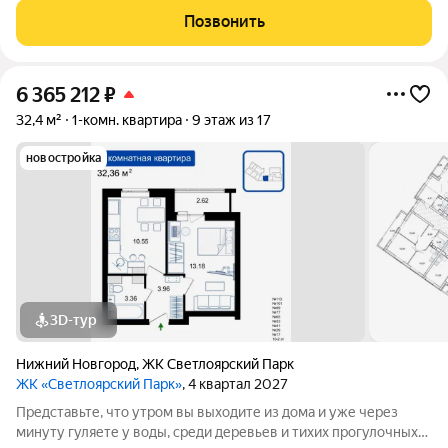
рядом с одним из самых живописных мест Сормовского
Позвонить
района Нижнего Новгорода
6 365 212
₽
32,4 м²
1-комн. квартира
9 этаж из 17
новостройка
3D-тур
Нижний Новгород
,
ЖК Светлоярский Парк
ЖК «Светлоярский Парк»
, 4 квартал 2027
Представьте, что утром вы выходите из дома и уже через
минуту гуляете у воды, среди деревьев и тихих прогулочных