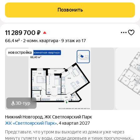
дорожек. Жилой комплекс «Светлоярский парк» расположен
рядом с одним из самых живописных мест Сормовского
Позвонить
района Нижнего Новгорода
11 289 700
₽
66,4 м²
2-комн. квартира
9 этаж из 17
новостройка
3D-тур
Нижний Новгород
,
ЖК Светлоярский Парк
ЖК «Светлоярский Парк»
, 4 квартал 2027
Представьте, что утром вы выходите из дома и уже через
минуту гуляете у воды, среди деревьев и тихих прогулочных