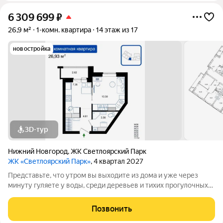
6 309 699
₽
26,9 м²
1-комн. квартира
14 этаж из 17
новостройка
3D-тур
Нижний Новгород
,
ЖК Светлоярский Парк
ЖК «Светлоярский Парк»
, 4 квартал 2027
Представьте, что утром вы выходите из дома и уже через
минуту гуляете у воды, среди деревьев и тихих прогулочных
дорожек. Жилой комплекс «Светлоярский парк» расположен
рядом с одним из самых живописных мест Сормовского
Позвонить
района Нижнего Новгорода