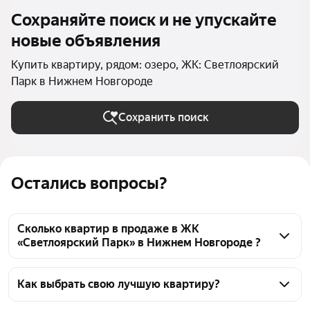
Сохраняйте поиск и не упускайте
новые объявления
Купить квартиру, рядом: озеро, ЖК: Светлоярский
Парк в Нижнем Новгороде
Сохранить поиск
Остались вопросы?
Сколько квартир в продаже в ЖК
«Светлоярский Парк» в Нижнем Новгороде ?
На Яндекс Недвижимости в продаже в ЖК 
«Светлоярский Парк» в Нижнем Новгороде 37 
Как выбрать свою лучшую квартиру?
квартир 37 объявлений от застройщиков
Чтобы купить квартиру рядом с озером в ЖК 