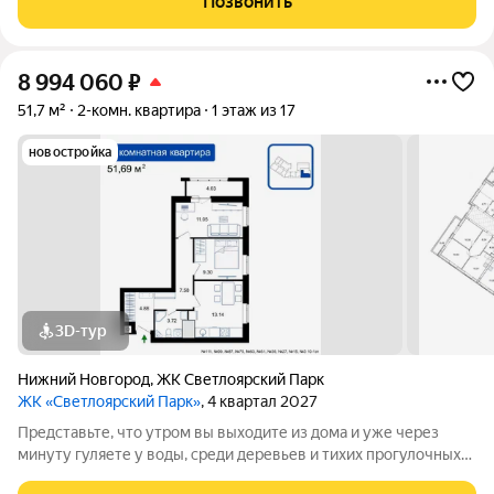
Позвонить
района Нижнего Новгорода
8 994 060
₽
51,7 м²
2-комн. квартира
1 этаж из 17
новостройка
3D-тур
Нижний Новгород
,
ЖК Светлоярский Парк
ЖК «Светлоярский Парк»
, 4 квартал 2027
Представьте, что утром вы выходите из дома и уже через
минуту гуляете у воды, среди деревьев и тихих прогулочных
дорожек. Жилой комплекс «Светлоярский парк» расположен