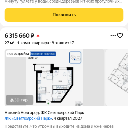
минуту гуляете у воды, среди деревьев и тихих прогулочных
дорожек. Жилой комплекс «Светлоярский парк» расположен
рядом с одним из самых живописных мест Сормовского
Позвонить
района Нижнего Новгорода
6 315 660
₽
27 м²
1-комн. квартира
8 этаж из 17
новостройка
3D-тур
Нижний Новгород
,
ЖК Светлоярский Парк
ЖК «Светлоярский Парк»
, 4 квартал 2027
Представьте, что утром вы выходите из дома и уже через