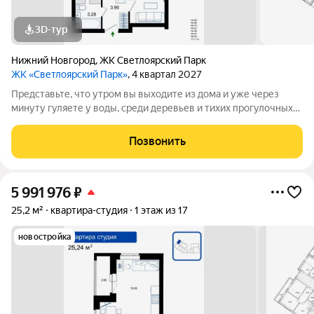
3D-тур
Нижний Новгород
,
ЖК Светлоярский Парк
ЖК «Светлоярский Парк»
, 4 квартал 2027
Представьте, что утром вы выходите из дома и уже через
минуту гуляете у воды, среди деревьев и тихих прогулочных
дорожек. Жилой комплекс «Светлоярский парк» расположен
рядом с одним из самых живописных мест Сормовского
Позвонить
района Нижнего Новгорода
5 991 976
₽
25,2 м²
квартира-студия
1 этаж из 17
новостройка