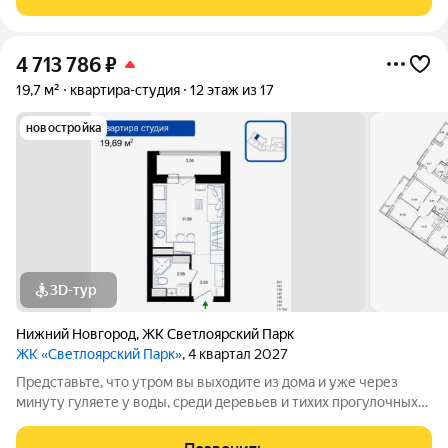
района Нижнего Новгорода
4 713 786
₽
19,7 м²
квартира-студия
12 этаж из 17
новостройка
3D-тур
Нижний Новгород
,
ЖК Светлоярский Парк
ЖК «Светлоярский Парк»
, 4 квартал 2027
Представьте, что утром вы выходите из дома и уже через
минуту гуляете у воды, среди деревьев и тихих прогулочных
дорожек. Жилой комплекс «Светлоярский парк» расположен
рядом с одним из самых живописных мест Сормовского