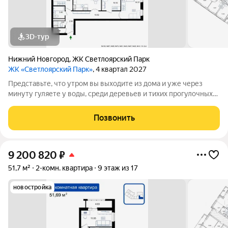
3D-тур
Нижний Новгород
,
ЖК Светлоярский Парк
ЖК «Светлоярский Парк»
, 4 квартал 2027
Представьте, что утром вы выходите из дома и уже через
минуту гуляете у воды, среди деревьев и тихих прогулочных
дорожек. Жилой комплекс «Светлоярский парк» расположен
рядом с одним из самых живописных мест Сормовского
Позвонить
района Нижнего Новгорода
9 200 820
₽
51,7 м²
2-комн. квартира
9 этаж из 17
новостройка