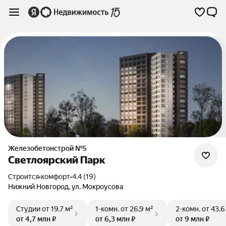
Железобетонстрой №5
Светлоярский Парк
Строится
•
комфорт
•
4.4 (19)
Нижний Новгород
,
ул. Мокроусова
Студии
от 19,7 м²
1-комн.
от 26,9 м²
2-комн.
от 43,6
от 4,7 млн ₽
от 6,3 млн ₽
от 9 млн ₽