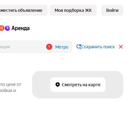
зместить объявление
Моя подборка ЖК
Войти
1
Сохранить поиск
Метро
по цене от
Смотреть на карте
ройках и