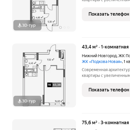
появится на зеленом ост
от центра и всего в пар
Показать телефон
дом «Подкова
3D-тур
43,4 м² · 1-комнатная
Нижний Новгород
,
ЖК По
ЖК «Подкова Новая»
, 1 
Современная архитектур
квартиры с увеличенным
появится на зеленом ост
от центра и всего в пар
Показать телефон
дом «Подкова
3D-тур
75,6 м² · 3-комнатна