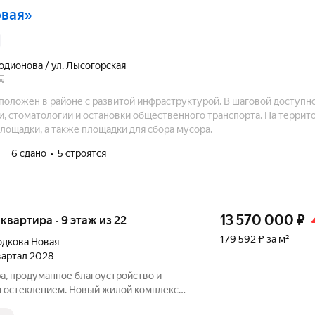
овая»
Родионова / ул. Лысогорская
положен в районе с развитой инфраструктурой. В шаговой доступн
и, стоматологии и остановки общественного транспорта. На террит
лощадки, а также площадки для сбора мусора.
6 сдано
5 строятся
13 570 000
₽
я квартира · 9 этаж из 22
179 592 ₽ за м²
дкова Новая
квартал 2028
а, продуманное благоустройство и
 остеклением. Новый жилой комплекс
ровке ул. Родионова, в 15 минутах езды