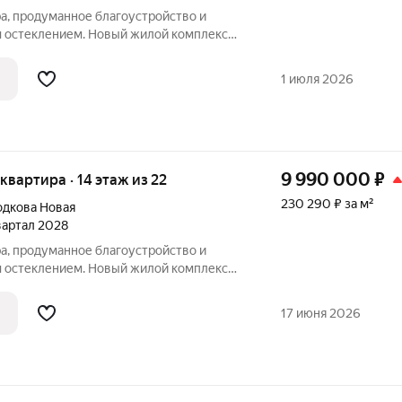
а, продуманное благоустройство и
 остеклением. Новый жилой комплекс
ровке ул. Родионова, в 15 минутах езды
е шагов от магазинов и кафе.Премьерный
1 июля 2026
9 990 000
₽
я квартира · 14 этаж из 22
230 290 ₽ за м²
дкова Новая
квартал 2028
а, продуманное благоустройство и
 остеклением. Новый жилой комплекс
ровке ул. Родионова, в 15 минутах езды
е шагов от магазинов и кафе.Премьерный
17 июня 2026