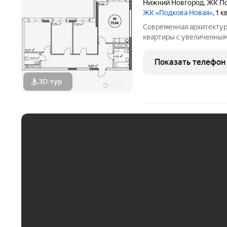
Нижний Новгород
,
ЖК По
ЖК «Подкова Новая»
, 1 
Современная архитектур
квартиры с увеличенным
появится на зеленом ост
от центра и всего в пар
Показать телефон
дом «Подкова
3D-тур
ЕЖЕМЕСЯЧНЫЙ ПЛАТЁ
До 30 тыс. ₽
До 50 тыс. ₽
До 70 тыс. ₽