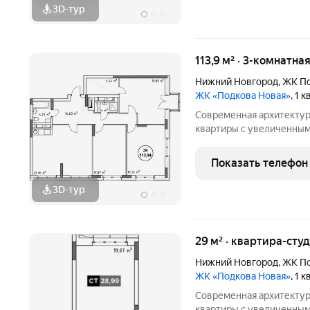
3D-тур
113,9 м² · 3-комнатна
Нижний Новгород
,
ЖК По
ЖК «Подкова Новая»
, 1 
Современная архитектур
квартиры с увеличенным
появится на зеленом ост
от центра и всего в пар
Показать телефон
дом «Подкова
3D-тур
29 м² · квартира-студ
Нижний Новгород
,
ЖК По
ЖК «Подкова Новая»
, 1 
Современная архитектур
квартиры с увеличенным