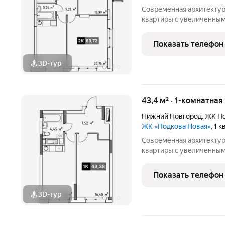
Современная архитектур
квартиры с увеличенным
появится на зеленом ост
от центра и всего в пар
Показать телефон
дом «Подкова
3D-тур
43,4 м² · 1-комнатна
Нижний Новгород
,
ЖК По
ЖК «Подкова Новая»
, 1 
Современная архитектур
квартиры с увеличенным
появится на зеленом ост
от центра и всего в пар
Показать телефон
дом «Подкова
3D-тур