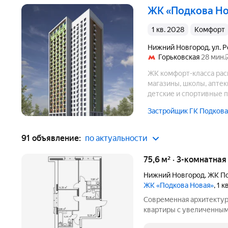
ЖК «Подкова Н
1 кв. 2028
комфорт
Нижний Новгород
,
ул. 
Горьковская
28 мин.
ЖК комфорт-класса рас
магазины, школы, аптек
детские и спортивные п
Застройщик ГК Подкова
91 объявление:
по актуальности
75,6 м² · 3-комнатна
Нижний Новгород
,
ЖК По
ЖК «Подкова Новая»
, 1 
Современная архитектур
квартиры с увеличенным
появится на зеленом ост