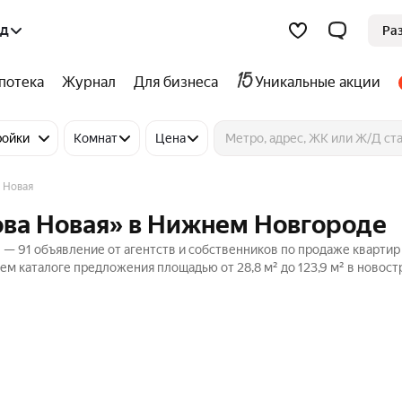
од
Ра
потека
Журнал
Для бизнеса
Уникальные акции
ройки
Комнат
Цена
 Новая
ова Новая» в Нижнем Новгороде
— 91 объявление от агентств и собственников по продаже квартир 
ем каталоге предложения площадью от 28,8 м² до 123,9 м² в новост