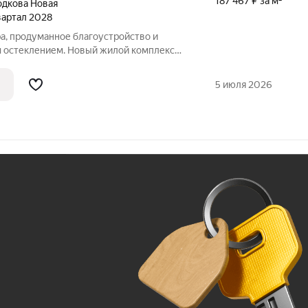
187 467 ₽ за м²
дкова Новая
квартал 2028
а, продуманное благоустройство и
 остеклением. Новый жилой комплекс
ровке ул. Родионова, в 15 минутах езды
е шагов от магазинов и кафе.Премьерный
5 июля 2026
Ж
До 100 тыс. ₽