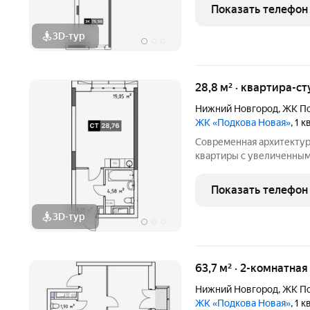
от центра и всего в пар
Показать телефон
дом «Подкова
3D-тур
28,8 м² · квартира-ст
Нижний Новгород
,
ЖК По
ЖК «Подкова Новая»
, 1 
Современная архитектур
квартиры с увеличенным
появится на зеленом ост
от центра и всего в пар
Показать телефон
дом «Подкова
3D-тур
63,7 м² · 2-комнатна
Нижний Новгород
,
ЖК По
ЖК «Подкова Новая»
, 1 