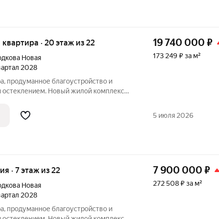
19 740 000
₽
я квартира · 20 этаж из 22
173 249 ₽ за м²
дкова Новая
квартал 2028
а, продуманное благоустройство и
 остеклением. Новый жилой комплекс
ровке ул. Родионова, в 15 минутах езды
е шагов от магазинов и кафе.Премьерный
5 июля 2026
7 900 000
₽
ия · 7 этаж из 22
272 508 ₽ за м²
дкова Новая
квартал 2028
а, продуманное благоустройство и
 остеклением. Новый жилой комплекс