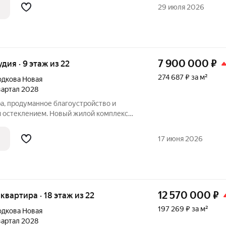
е шагов от магазинов и кафе.Премьерный
29 июля 2026
7 900 000
₽
удия · 9 этаж из 22
274 687 ₽ за м²
дкова Новая
квартал 2028
а, продуманное благоустройство и
 остеклением. Новый жилой комплекс
ровке ул. Родионова, в 15 минутах езды
е шагов от магазинов и кафе.Премьерный
17 июня 2026
12 570 000
₽
я квартира · 18 этаж из 22
197 269 ₽ за м²
дкова Новая
квартал 2028