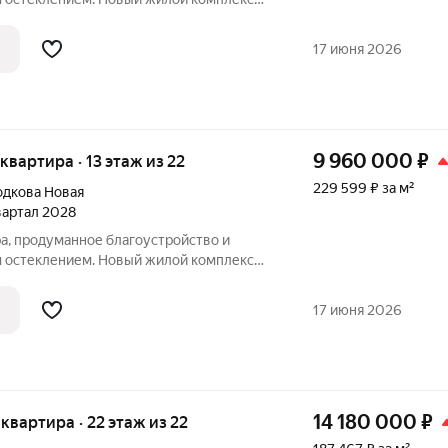
ровке ул. Родионова, в 15 минутах езды
е шагов от магазинов и кафе.Премьерный
17 июня 2026
9 960 000
₽
 квартира · 13 этаж из 22
229 599 ₽ за м²
дкова Новая
квартал 2028
а, продуманное благоустройство и
 остеклением. Новый жилой комплекс
ровке ул. Родионова, в 15 минутах езды
е шагов от магазинов и кафе.Премьерный
17 июня 2026
14 180 000
₽
я квартира · 22 этаж из 22