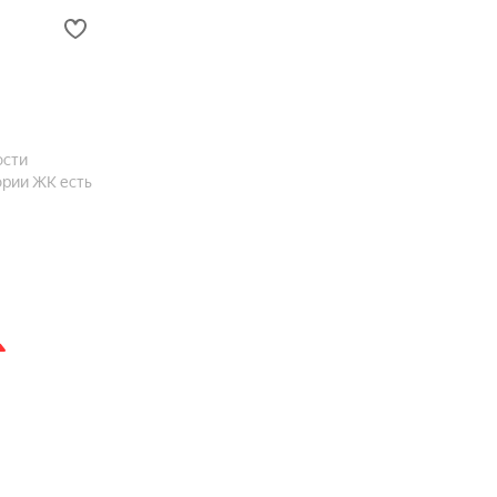
ости
ории ЖК есть