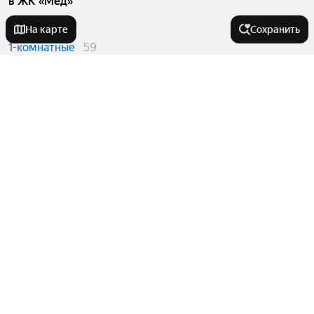
в ЖК «Мёд»
Студии
22
На карте
Сохранить
1-комнатные
59
2-комнатные
49
3-комнатные
13
Квартиры в новостройках
в ЖК «Мёд»
Студии
22
1-комнатные
59
2-комнатные
49
3-комнатные
13