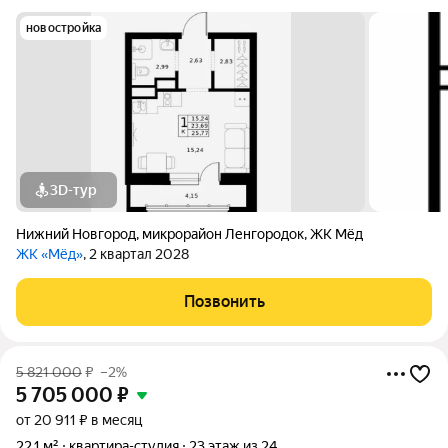
новостройка
3D-тур
Нижний Новгород
,
микрорайон Ленгородок
,
ЖК Мёд
ЖК «Мёд»
, 2 квартал 2028
Позвонить
5 821 000
₽
–2%
5 705 000
₽
от 20 911 ₽ в месяц
22,1 м²
квартира-студия
23 этаж из 24