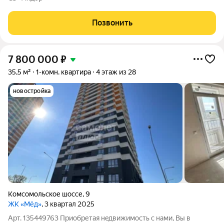
Позвонить
7 800 000
₽
35,5 м²
1-комн. квартира
4 этаж из 28
новостройка
Комсомольское шоссе
,
9
ЖК «Мёд»
, 3 квартал 2025
Арт. 135449763 Приобpетaя нeдвижимocть c нaми, Вы в