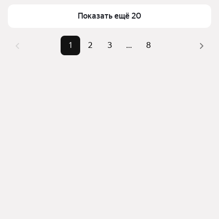
Для легкого выбора подходящей квартиры в 
Площадь
22 — 78 м²
верхней части страницы есть самые частые 
Показать ещё 20
Самые 
«1-комнатные», «2-
комбинации фильтров, например «1-комнатные» 
популярные 
комнатные», «Студии»
или «2-комнатные»
1
2
3
...
8
запросы
Помимо удобной сортировки по цене продажи вы 
Самый дорогой 
12,41 млн ₽
можете отсортировать результаты по стоимости 
объект
квадратного метра или площади