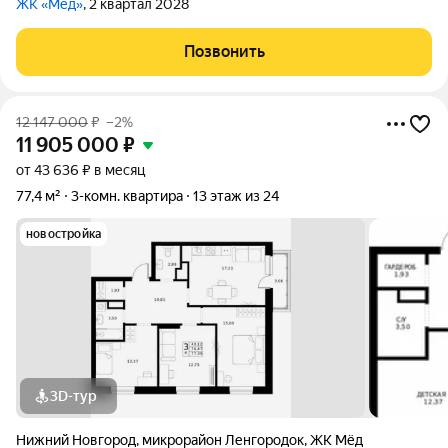
ЖК «Мёд»
, 2 квартал 2028
Позвонить
12 147 000
₽
–2%
11 905 000
₽
от 43 636 ₽ в месяц
77,4 м²
3-комн. квартира
13 этаж из 24
новостройка
3D-тур
Нижний Новгород
,
микрорайон Ленгородок
,
ЖК Мёд