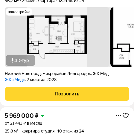
56,7 м²
2-комн. квартира
18 этаж из 24
новостройка
3D-тур
Нижний Новгород
,
микрорайон Ленгородок
,
ЖК Мёд
ЖК «Мёд»
, 2 квартал 2028
Позвонить
5 969 000
₽
от 21 443 ₽ в месяц
25,8 м²
квартира-студия
10 этаж из 24