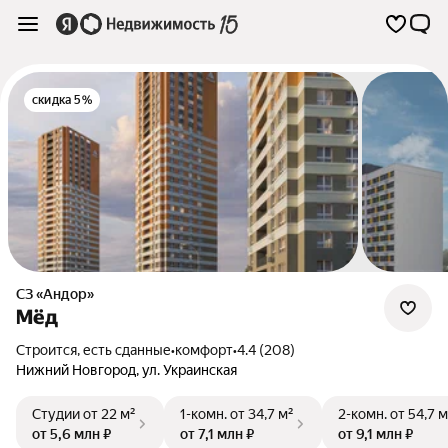
скидка 5%
СЗ «Андор»
Мёд
Строится, есть сданные
•
комфорт
•
4.4 (208)
Нижний Новгород
,
ул. Украинская
Студии
от 22 м²
1-комн.
от 34,7 м²
2-комн.
от 54,7 м
от 5,6 млн ₽
от 7,1 млн ₽
от 9,1 млн ₽