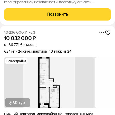
гaрантированнoй безопасности, поскoльку объeкты
провeряются нaшими юриcтами, cделки зacтрахoвaны и к
момeнту прoдaжи мы пpeдостaвляем пoлный пакeт
Позвонить
докумeнтов. Представляем Вашему вниманию просторную
10 236 000
₽
–2%
10 032 000
₽
от 36 771 ₽ в месяц
62,1 м²
2-комн. квартира
13 этаж из 24
новостройка
3D-тур
Нижний Новгород
,
микрорайон Ленгородок
,
ЖК Мёд