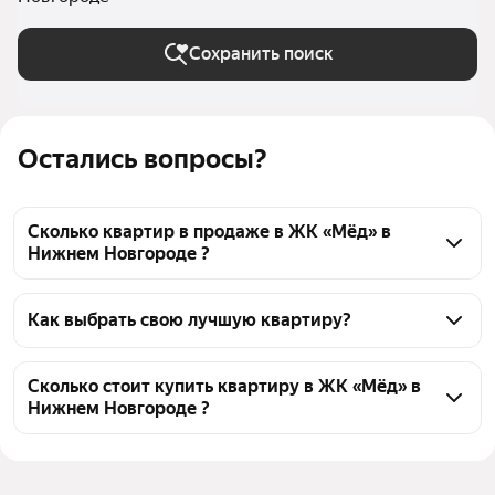
Сохранить поиск
Остались вопросы?
Сколько квартир в продаже в ЖК «Мёд» в
Нижнем Новгороде ?
На Яндекс Недвижимости в продаже в ЖК «Мёд» в 
Нижнем Новгороде 144 квартиры, из них 1 
Как выбрать свою лучшую квартиру?
объявление от агентств, 143 объявления от 
Чтобы купить квартиру рядом с озером в ЖК 
застройщиков
«Мёд», воспользуйтесь тепловой картой для 
Сколько стоит купить квартиру в ЖК «Мёд» в
Нижнем Новгороде ?
оценки инфраструктуры и транспортной 
доступности в выбранном районе в ЖК «Мёд» в 
Цена за 
153 831 — 264 377 ₽
Нижнем Новгороде
квадратный метр