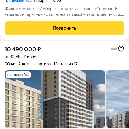
ЖК «Имбирь»
, 4 квартал 2028
Жилой комплекс «Имбирь» яркая деталь района Сормово. В
этом доме гармонично сочетаются самобытность местности,
её историческое наследие и современные стандарты
комфорта. Всё необходимое находится в шаговой
Позвонить
доступности: транспортные маршруты,
10 490 000
₽
от 43 962 ₽ в месяц
60 м²
2-комн. квартира
13 этаж из 17
новостройка