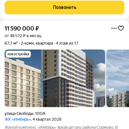
комфорта. Всё необходимое находится в шаговой
Позвонить
доступности: общественный транспорт,
11 590 000
₽
от 48 572 ₽ в месяц
67,7 м²
2-комн. квартира
4 этаж из 17
новостройка
улица Свободы
,
100А
ЖК «Имбирь»
, 4 квартал 2028
Жилой комплекс «Имбирь» яркая деталь района Сормово. В