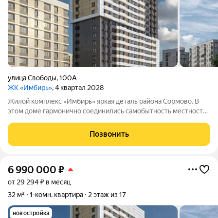
улица Свободы
,
100А
ЖК «Имбирь»
, 4 квартал 2028
Жилой комплекс «Имбирь» яркая деталь района Сормово. В
этом доме гармонично соединились самобытность местности,
её прошлое и современные стандарты комфорта. Всё
необходимое находится в шаговой доступности:
Позвонить
общественный транспорт, магазины,
6 990 000
₽
от 29 294 ₽ в месяц
32 м²
1-комн. квартира
2 этаж из 17
новостройка