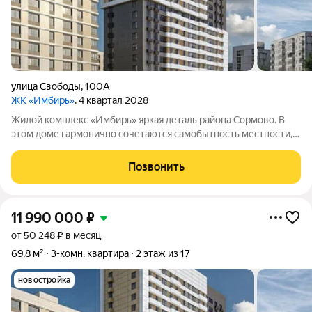
улица Свободы
,
100А
ЖК «Имбирь»
, 4 квартал 2028
Жилой комплекс «Имбирь» яркая деталь района Сормово. В
этом доме гармонично сочетаются самобытность местности,
её историческое наследие и современные стандарты
комфорта. Всё необходимое находится в шаговой
Позвонить
доступности: транспортные маршруты,
11 990 000
₽
от 50 248 ₽ в месяц
69,8 м²
3-комн. квартира
2 этаж из 17
новостройка