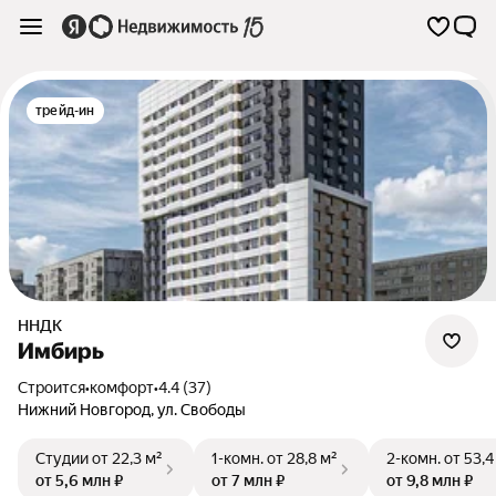
трейд-ин
ННДК
Имбирь
Строится
•
комфорт
•
4.4 (37)
Нижний Новгород
,
ул. Свободы
Студии
от 22,3 м²
1-комн.
от 28,8 м²
2-комн.
от 53,4
от 5,6 млн ₽
от 7 млн ₽
от 9,8 млн ₽