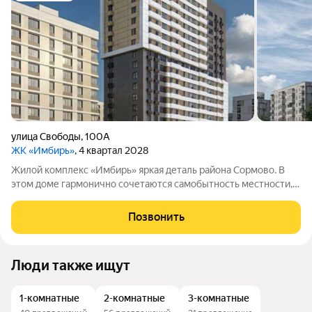
улица Свободы
,
100А
ЖК «Имбирь»
, 4 квартал 2028
Жилой комплекс «Имбирь» яркая деталь района Сормово. В
этом доме гармонично сочетаются самобытность местности,
её историческое наследие и современные стандарты
комфорта. Всё необходимое находится в шаговой
Позвонить
доступности: транспортные маршруты,
Люди также ищут
1-комнатные
2-комнатные
3-комнатные