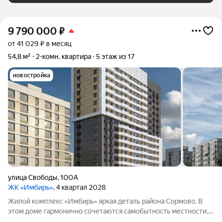
9 790 000
₽
от 41 029 ₽ в месяц
54,8 м²
2-комн. квартира
5 этаж из 17
новостройка
улица Свободы
,
100А
ЖК «Имбирь»
, 4 квартал 2028
Жилой комплекс «Имбирь» яркая деталь района Сормово. В
этом доме гармонично сочетаются самобытность местности,
её историческое наследие и современные стандарты