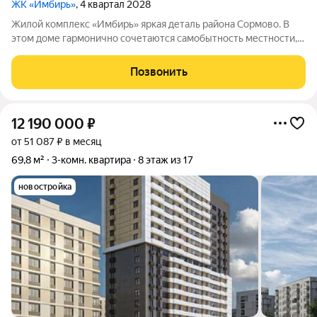
ЖК «Имбирь»
, 4 квартал 2028
Жилой комплекс «Имбирь» яркая деталь района Сормово. В
этом доме гармонично сочетаются самобытность местности,
её историческое наследие и современные стандарты
комфорта. Всё необходимое находится в шаговой
Позвонить
доступности: общественный транспорт,
12 190 000
₽
от 51 087 ₽ в месяц
69,8 м²
3-комн. квартира
8 этаж из 17
новостройка