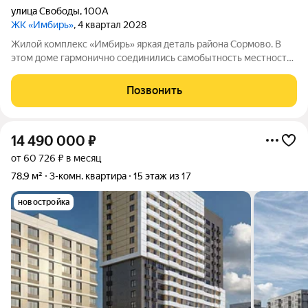
улица Свободы
,
100А
ЖК «Имбирь»
, 4 квартал 2028
Жилой комплекс «Имбирь» яркая деталь района Сормово. В
этом доме гармонично соединились самобытность местности,
её прошлое и современные стандарты комфорта. Всё
необходимое находится поблизости: транспортные маршруты,
Позвонить
торговые точки, образовательные
14 490 000
₽
от 60 726 ₽ в месяц
78,9 м²
3-комн. квартира
15 этаж из 17
новостройка