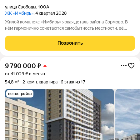
улица Свободы
,
100А
ЖК «Имбирь»
, 4 квартал 2028
Жилой комплекс «Имбирь» яркая деталь района Сормово. В
нём гармонично сочетаются самобытность местности, её
историческое наследие и современные стандарты комфорта.
Всё необходимое находится в шаговой доступности:
Позвонить
транспортные маршруты, магазины,
9 790 000
₽
от 41 029 ₽ в месяц
54,8 м²
2-комн. квартира
6 этаж из 17
новостройка