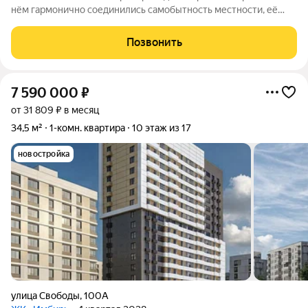
нём гармонично соединились самобытность местности, её
прошлое и современные стандарты комфорта. Всё
необходимое находится поблизости: транспортная
Позвонить
доступность, торговые точки, образовательные
7 590 000
₽
от 31 809 ₽ в месяц
34,5 м²
1-комн. квартира
10 этаж из 17
новостройка
улица Свободы
,
100А