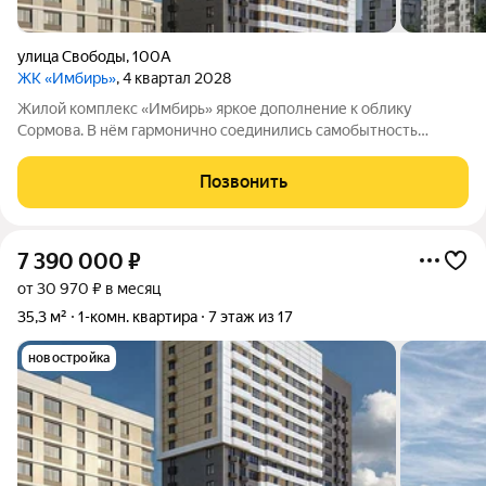
улица Свободы
,
100А
ЖК «Имбирь»
, 4 квартал 2028
Жилой комплекс «Имбирь» яркое дополнение к облику
Сормова. В нём гармонично соединились самобытность
района, его прошлое и современные стандарты комфорта. Всё
необходимое находится в шаговой доступности: транспортная
Позвонить
развязка, торговые точки,
7 390 000
₽
от 30 970 ₽ в месяц
35,3 м²
1-комн. квартира
7 этаж из 17
новостройка