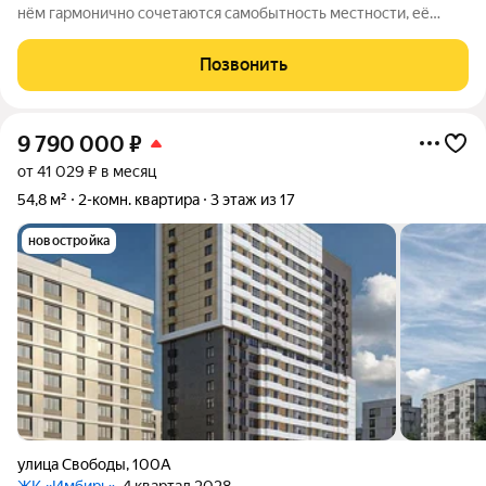
нём гармонично сочетаются самобытность местности, её
историческое наследие и современные стандарты комфорта.
Всё необходимое находится в шаговой доступности:
Позвонить
общественный транспорт, магазины,
9 790 000
₽
от 41 029 ₽ в месяц
54,8 м²
2-комн. квартира
3 этаж из 17
новостройка
улица Свободы
,
100А