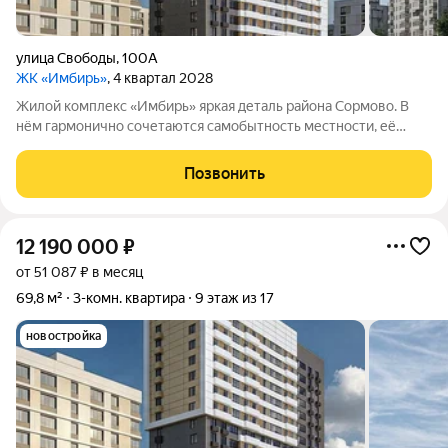
улица Свободы
,
100А
ЖК «Имбирь»
, 4 квартал 2028
Жилой комплекс «Имбирь» яркая деталь района Сормово. В
нём гармонично сочетаются самобытность местности, её
история и современные стандарты комфорта. Всё
необходимое находится в шаговой доступности: транспортная
Позвонить
развязка, магазины, образовательные
12 190 000
₽
от 51 087 ₽ в месяц
69,8 м²
3-комн. квартира
9 этаж из 17
новостройка