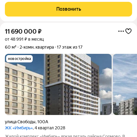
прошлое и современные стандарты комфорта. Всё
необходимое находится в шаговой доступности:
Позвонить
общественный транспорт, магазины, образовательные
11 690 000
₽
от 48 991 ₽ в месяц
60 м²
2-комн. квартира
17 этаж из 17
новостройка
улица Свободы
,
100А
ЖК «Имбирь»
, 4 квартал 2028
Жилой комплекс «Имбирь» яркая деталь района Сормово. В