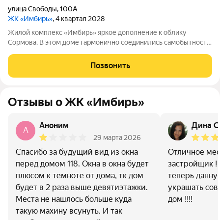
улица Свободы
,
100А
ЖК «Имбирь»
, 4 квартал 2028
Жилой комплекс «Имбирь» яркое дополнение к облику
Сормова. В этом доме гармонично соединились самобытность
района, его прошлое и современные стандарты комфорта. Всё
необходимое находится в шаговой доступности:
Позвонить
общественный транспорт, магазины,
Отзывы о ЖК «Имбирь»
Аноним
Дина С
A
29 марта 2026
Спасибо за будущий вид из окна
Отличное мес
перед домом 118. Окна в окна будет
застройщик ! 
плюсом к темноте от дома, тк дом
теперь данну
будет в 2 раза выше девятиэтажки.
украшать сов
Места не нашлось больше куда
дом !!!!
такую махину всунуть. И так