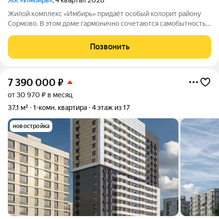
ЖК «Имбирь»
, 4 квартал 2028
Жилой комплекс «Имбирь» придаёт особый колорит району
Сормово. В этом доме гармонично сочетаются самобытность
местности, её историческое наследие и современные
стандарты комфорта. Всё необходимое находится в шаговой
Позвонить
доступности: транспортные
7 390 000
₽
от 30 970 ₽ в месяц
37,1 м²
1-комн. квартира
4 этаж из 17
новостройка