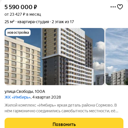
5 590 000
₽
от 23 427 ₽ в месяц
25 м²
квартира-студия
2 этаж из 17
новостройка
улица Свободы
,
100А
ЖК «Имбирь»
, 4 квартал 2028
Жилой комплекс «Имбирь» яркая деталь района Сормово. В
нём гармонично соединились самобытность местности, её
прошлое и современные стандарты комфорта. Всё
необходимое находится в шаговой доступности: транспортные
Позвонить