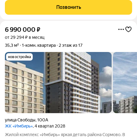
необходимое находится поблизости: общественный
Позвонить
транспорт, магазины, образовательные учреждения
6 990 000
₽
от 29 294 ₽ в месяц
35,3 м²
1-комн. квартира
2 этаж из 17
новостройка
улица Свободы
,
100А
ЖК «Имбирь»
, 4 квартал 2028
Жилой комплекс «Имбирь» яркая деталь района Сормово. В