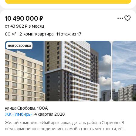
маршруты, торговые точки,
10 490 000
₽
от 43 962 ₽ в месяц
60 м²
2-комн. квартира
11 этаж из 17
новостройка
улица Свободы
,
100А
ЖК «Имбирь»
, 4 квартал 2028
Жилой комплекс «Имбирь» яркая деталь района Сормово. В
нём гармонично соединились самобытность местности, её
прошлое и современные стандарты комфорта. Всё