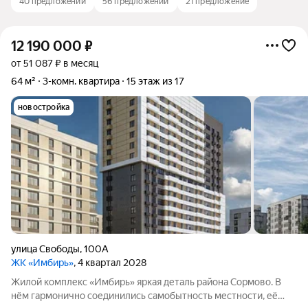
40 предложений
56 предложений
21 предложение
12 190 000
₽
от 51 087 ₽ в месяц
64 м²
3-комн. квартира
15 этаж из 17
новостройка
улица Свободы
,
100А
ЖК «Имбирь»
, 4 квартал 2028
Жилой комплекс «Имбирь» яркая деталь района Сормово. В
нём гармонично соединились самобытность местности, её