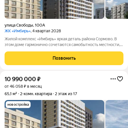
улица Свободы
,
100А
ЖК «Имбирь»
, 4 квартал 2028
Жилой комплекс «Имбирь» яркая деталь района Сормово. В
этом доме гармонично сочетаются самобытность местности,
её прошлое и современные стандарты комфорта. Всё
необходимое находится поблизости: транспортные маршруты,
Позвонить
торговые точки, образовательные
10 990 000
₽
от 46 058 ₽ в месяц
65,1 м²
2-комн. квартира
2 этаж из 17
новостройка