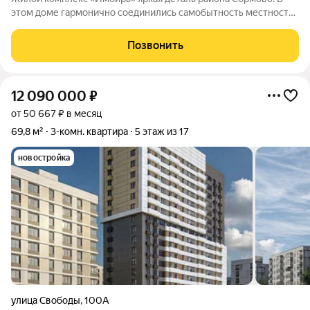
этом доме гармонично соединились самобытность местности,
её историческое наследие и современные стандарты
комфорта. Всё необходимое находится в шаговой
Позвонить
доступности: транспортная сеть, торговые
12 090 000
₽
от 50 667 ₽ в месяц
69,8 м²
3-комн. квартира
5 этаж из 17
новостройка
улица Свободы
,
100А