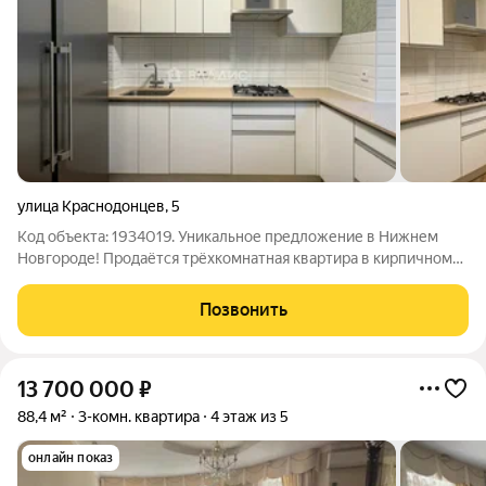
улица Краснодонцев
,
5
Код объекта: 1934019. Уникальное предложение в Нижнем
Новгороде! Продаётся трёхкомнатная квартира в кирпичном
доме на улице Краснодонцев, 5. Этот вариант идеально
подойдёт тем, кто ценит комфорт и практичность. Квартира
Позвонить
расположена на втором этаже
13 700 000
₽
88,4 м²
3-комн. квартира
4 этаж из 5
онлайн показ