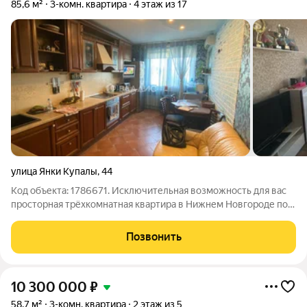
85,6 м²
3-комн. квартира
4 этаж из 17
улица Янки Купалы
,
44
Код объекта: 1786671. Исключительная возможность для вас
просторная трёхкомнатная квартира в Нижнем Новгороде по
адресу улица Янки Купалы, 44. Этот объект недвижимости
идеально подойдёт для семьи, которая ценит комфорт и
Позвонить
функциональность. Квартира
10 300 000
₽
58,7 м²
3-комн. квартира
2 этаж из 5