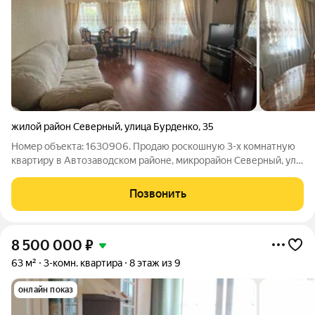
жилой район Северный
,
улица Бурденко
,
35
Номер объекта: 1630906. Продаю роскошную 3-х комнатную
квартиру в Автозаводском районе, микрорайон Северный, ул.
Бурденко, 35. 4 этаж 5 этажного дома. Дом 2007 года
постройки. Общая площадь квартиры 88,4 кв.м, три
Позвонить
изолированные комнаты 24,3 кв.м,
8 500 000
₽
63 м²
3-комн. квартира
8 этаж из 9
онлайн показ