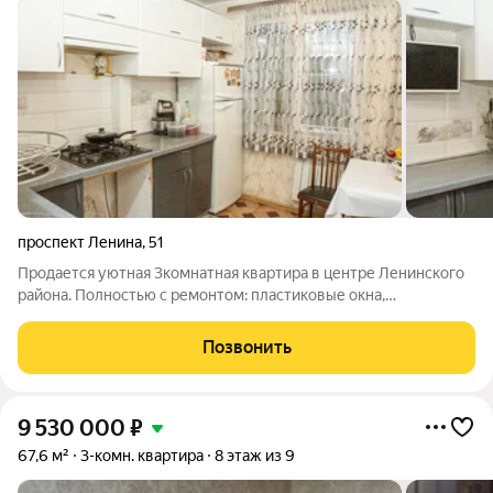
проспект Ленина
,
51
Продается уютная 3комнатная квартира в центре Ленинского
района. Полностью с ремонтом: пластиковые окна,
межкомнатные двери, двухуровневый натяжной потолок. Все
комнаты изолированные удобно для семьи. Санузел в кафеле
Позвонить
с тёплым полом комфорт в
9 530 000
₽
67,6 м²
3-комн. квартира
8 этаж из 9