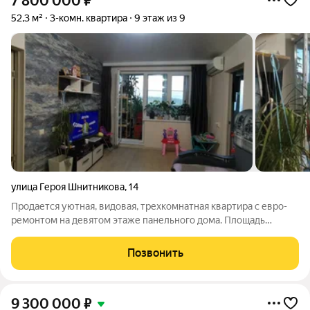
7 800 000
₽
52,3 м²
3-комн. квартира
9 этаж из 9
улица Героя Шнитникова
,
14
Продается уютная, видовая, трехкомнатная квартира с евро-
ремонтом на девятом этаже панельного дома. Площадь
квартиры с учётом двух лоджией составляет 61 кв м, одна
лоджия полностью утеплена и используется как рабочее
Позвонить
место - кабинет! Год постройки
9 300 000
₽