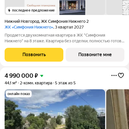
последнее предложение
Нижний Новгород
,
ЖК Симфония Нижнего 2
ЖК «Симфония Нижнего»
, 3 квартал 2027
Продается двухкомнатная квартира в ЖК "Симфония
Нижнего" на 8 этаже. Квартира без отделки, полностью готова
к чистовой отделке и дальнейшему ремонту. Общая площадь:
78.7 кв.м., жилая: 38.6 кв.м., площадь просторной кухни-
Позвонить
Позвоните мне
столовой: 24.3 кв.м. Угловая
4 990 000
₽
44,1 м²
2-комн. квартира
5 этаж из 5
онлайн показ