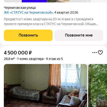
Черниговская улица
ЖК «СТАТУС на Черниговской»
, 4 квартал 2026
Продается 1-комн. квартира на 20-м этаже в строящемся
проекте премиум-класса СТАТУС на Черниговской. Общая
площадь лота составляет 48,80 кв. м, из которых 14,95 кв. м
отведено под жилую и 6,73 кв. м под кухонную зону. Номер
Позвонить
Позвоните мне
квартиры - 449.
4 500 000
₽
28,8 м²
1-комн. квартира
4 этаж из 5