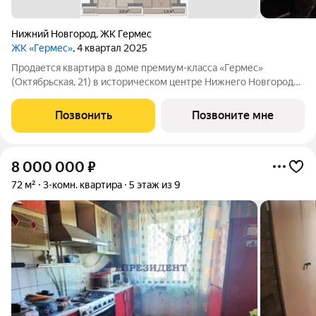
Нижний Новгород
,
ЖК Гермес
ЖК «Гермес»
, 4 квартал 2025
Продается квартира в доме премиум-класса «Гермес»
(Октябрьская, 21) в историческом центре Нижнего Новгорода.
Площадь: 60.70 м, без отделки. Этаж: 5-й. Возможна
перепланировка под проект. Варианты: кухня-гостиная-
Позвонить
Позвоните мне
столовые, изолированные спальные
8 000 000
₽
72 м²
3-комн. квартира
5 этаж из 9