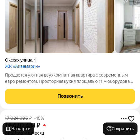
Окская улица
,
1
ЖК «Аквамарин»
Продается уютная двухкомнатная квартира с современным
евро ремонтом. Просторная кухня площадью 11 м оборудована
всей необходимой техникой, включая холодильник. Комнаты
изолированные, что обеспечивает комфорт и приватность. В
Позвонить
квартире раздельный
17 024 096
₽
–15%
14 470 481
₽
На карте
Сохранить
от 53 512 ₽ в месяц