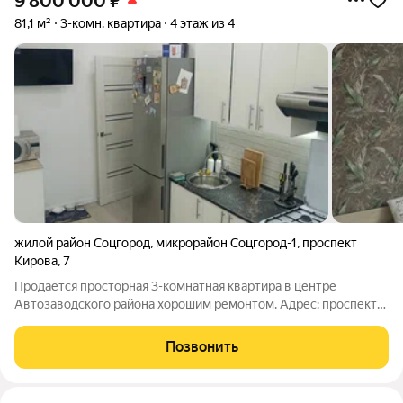
9 800 000
₽
81,1 м²
3-комн. квартира
4 этаж из 4
жилой район Соцгород
,
микрорайон Соцгород-1
,
проспект
Кирова
,
7
Продается просторная 3-комнатная квартира в центре
Автозаводского района хорошим ремонтом. Адрес: проспект
Кирова, дом 7 Дом: кирпичный, 4 этажа Высокие потолки 3,15
метра Этаж: 4 (последний никаких соседей сверху) Площадь:
Позвонить
общая 81,1 м, жилая 53,7 м