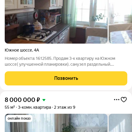
Южное шоссе
,
4А
Номер объекта: 1612585. Продам 3-к квартиру на Южном
шоссе( улучшенной планировки). санузел раздельный.
63399.2м Капитальный ремонт на кухне и в комнатах, полы
наливные,окна пвх( на окнах замки!), новая проводка. На кухне
Позвонить
натяжные потолки, зеркала,
8 000 000
₽
55 м²
3-комн. квартира
2 этаж из 9
онлайн показ