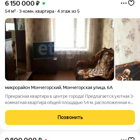
6 150 000
₽
54 м²
3-комн. квартира
4 этаж из 5
микрорайон Мончегорский
,
Мончегорская улица
,
6А
Прекрасная квартира в центре города! Предлагается уютная 3-
комнатная квартира общей площадью 54 м, расположенная на
4 этаже кирпичного дома. Этот уютный уголок обязательно
станет вашим новым домом! Особенности квартиры: Общая
Позвонить
площадь: 54 мЖилая