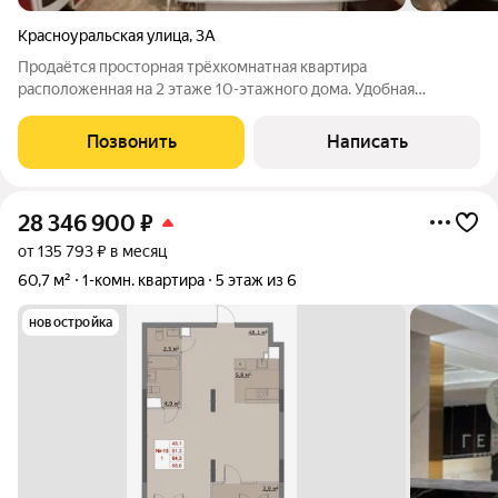
Красноуральская улица
,
3А
Продаётся просторная трёхкомнатная квартира
расположенная на 2 этаже 10-этажного дома. Удобная
планировка квартиры, на разные стороны, имеется 2 большие
лоджии, кладовка, раздельный с/узел, вместо ванны - душевая
Позвонить
Написать
кабина. Отличные соседи по тамбуру.
28 346 900
₽
от 135 793 ₽ в месяц
60,7 м²
1-комн. квартира
5 этаж из 6
новостройка