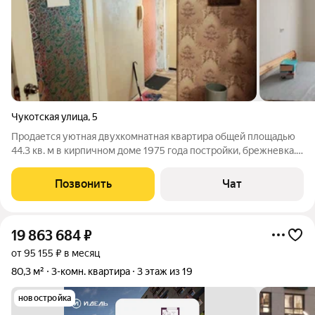
Чукотская улица
,
5
Продается уютная двухкомнатная квартира общей площадью
44.3 кв. м в кирпичном доме 1975 года постройки, брежневка.
Жилая площадь составляет 27.8 кв. м, а кухня 6.3 кв. м.
Квартира расположена на первом этаже пятиэтажного дома.
Позвонить
Чат
Окна выходят во двор,
19 863 684
₽
от 95 155 ₽ в месяц
80,3 м²
3-комн. квартира
3 этаж из 19
новостройка