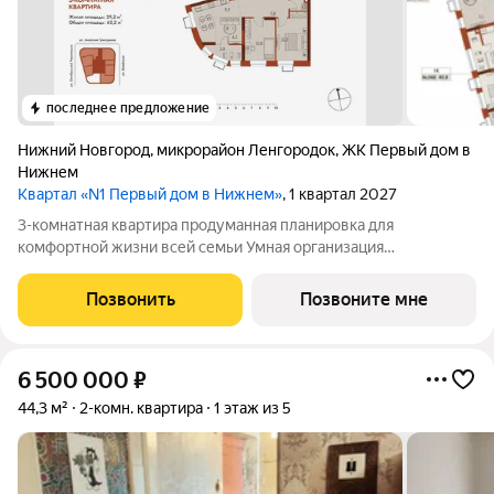
последнее предложение
Нижний Новгород
,
микрорайон Ленгородок
,
ЖК Первый дом в
Нижнем
Квартал «N1 Первый дом в Нижнем»
, 1 квартал 2027
3-комнатная квартира продуманная планировка для
комфортной жизни всей семьи Умная организация
пространства: 62,2 м общей площади с рациональной
планировкой 2 отдельных санузла удобство для всех членов
Позвонить
Позвоните мне
семьи Чем хороша такая планировка: Четкое
6 500 000
₽
44,3 м²
2-комн. квартира
1 этаж из 5