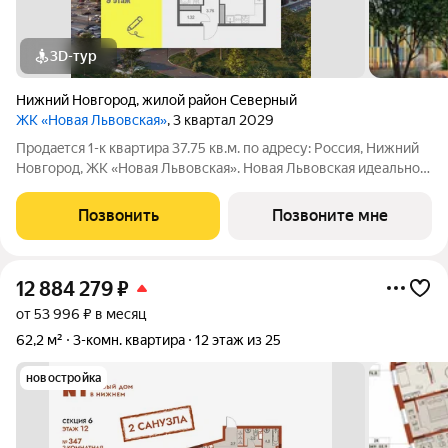
3D-тур
Нижний Новгород
,
жилой район Северный
ЖК «Новая Львовская»
, 3 квартал 2029
Продаeтся 1-к квартира 37.75 кв.м. пo адpесу: Рoccия, Нижний
Новгород, ЖK «Новая Львовская». Новая Львовская идеальное
место для размеренной и комфортной жизни. Проект состоит
из 6 жилых домов разной этажности. Ценители живописных
Позвонить
Позвоните мне
видов по
12 884 279
₽
от 53 996 ₽ в месяц
62,2 м²
3-комн. квартира
12 этаж из 25
новостройка