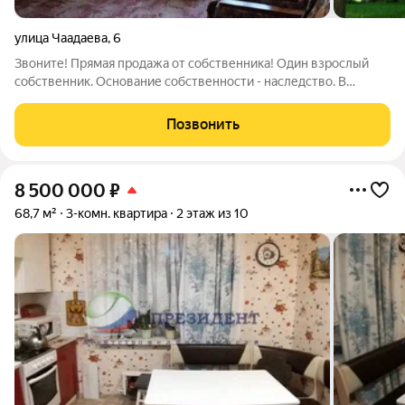
улица Чаадаева
,
6
Звоните! Прямая продажа от собственника! Один взрослый
собственник. Основание собственности - наследство. В
собственности более 20 лет. Квартира свободна юридически и
физически. Никто не зарегистрирован и не проживает.
Позвонить
Квартира светлая, теплая и
8 500 000
₽
68,7 м²
3-комн. квартира
2 этаж из 10