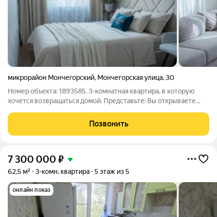
микрорайон Мончегорский
,
Мончегорская улица
,
30
Номер объекта: 1893585. 3-комнатная квартира, в которую
хочется возвращаться домой. Представьте: Вы открываете
дверь и сразу чувствуете уют. Никакого ремонта, пыли и
бесконечных вложений. Всё уже сделано с любовью и вкусом
Позвонить
остаётся только занести
7 300 000
₽
62,5 м²
3-комн. квартира
5 этаж из 5
онлайн показ