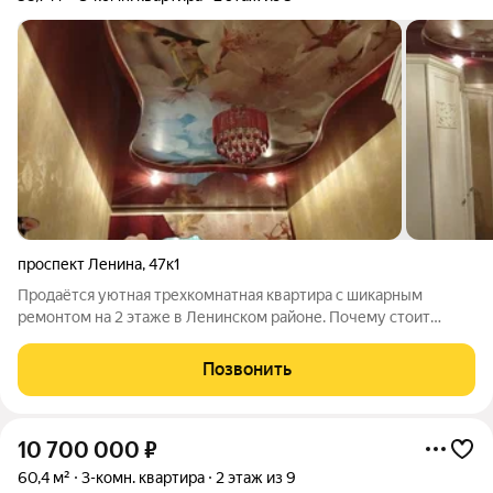
проспект Ленина
,
47к1
Продаётся уютная трехкомнатная квартира с шикарным
ремонтом на 2 этаже в Ленинском районе. Почему стоит
выбрать именно эту квартиру? Полностью готова к
проживанию не нужно тратить время на ремонт. О квартире:
Позвонить
Две изолированные комнаты удобно для
10 700 000
₽
60,4 м²
3-комн. квартира
2 этаж из 9