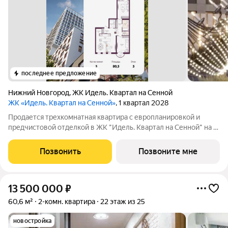
последнее предложение
Нижний Новгород
,
ЖК Идель. Квартал на Сенной
ЖК «Идель. Квартал на Сенной»
, 1 квартал 2028
Продается трехкомнатная квартира с европланировкой и
предчистовой отделкой в ЖК "Идель. Квартал на Сенной" на 3
этаже. Общая площадь: 80.3 кв.м., жилая: 47.3 кв.м., общая
площадь гостиной-столовой с кухонной зоной: 25.2 кв.м.
Позвонить
Позвоните мне
Европланировка, кухня и
13 500 000
₽
60,6 м²
2-комн. квартира
22 этаж из 25
новостройка