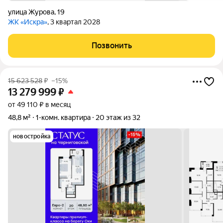
улица Журова
,
19
ЖК «Искра»
, 3 квартал 2028
Позвонить
15 623 528
₽
–15%
13 279 999
₽
от 49 110 ₽ в месяц
48,8 м²
1-комн. квартира
20 этаж из 32
новостройка