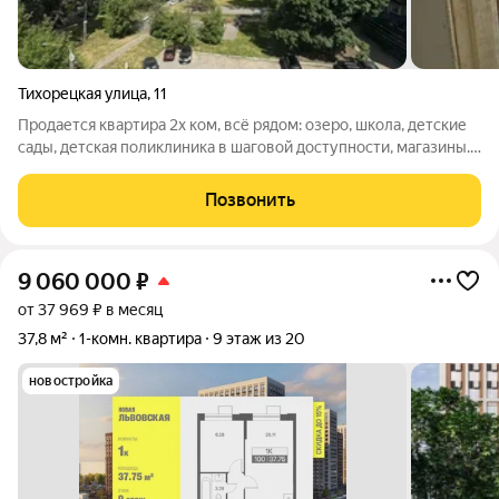
Тихорецкая улица
,
11
Продается квартира 2х ком, всё рядом: озеро, школа, детские
сады, детская поликлиника в шаговой доступности, магазины.
Про квартиру: Кирпичный дом тепло зимой и прохладно
летом, отличная шумоизоляция. Две комнаты идеально для
Позвонить
семьи с детьми или
9 060 000
₽
от 37 969 ₽ в месяц
37,8 м²
1-комн. квартира
9 этаж из 20
новостройка