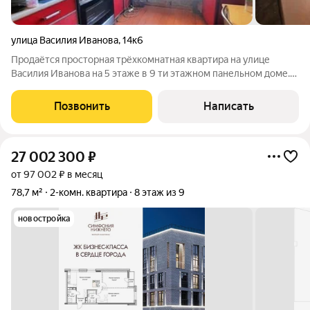
улица Василия Иванова
,
14к6
Продаётся просторная трёхкомнатная квартира на улице
Василия Иванова на 5 этаже в 9 ти этажном панельном доме.
Общая площадь составляет 72 м. Все комнаты изолированные,
удобная квадратная кухня 9,2 м, застеклённая лоджия 5 м.
Позвонить
Написать
Также в квартире есть
27 002 300
₽
от 97 002 ₽ в месяц
78,7 м²
2-комн. квартира
8 этаж из 9
новостройка