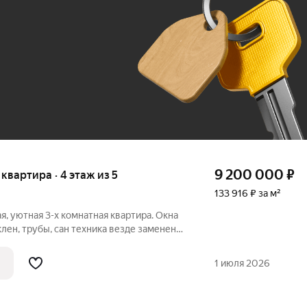
До 100 тыс. ₽
9 200 000
₽
я квартира · 4 этаж из 5
133 916 ₽ за м²
я, уютная 3-х комнатная квартира. Окна
клен, трубы, сан техника везде заменены.
 В комнатах паркет, в коридоре и кухне
натные хорошего качества(дуб), есть
1 июля 2026