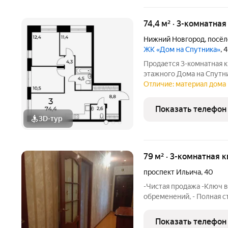
74,4 м² · 3-комнатная
Нижний Новгород
,
посёл
ЖК «Дом на Спутника»
, 
Продается 3-комнатная к
этажного Дома на Спутн
жилого комплекса Дом на Спутника соврем
Отличие: материал дома 
АГРОСПЕЦТЕХ высокой эт
районе,
Показать телефон
3D-тур
79 м² · 3-комнатная к
проспект Ильича
,
40
-Чистая продажа -Ключ в 
обременений, - Полная с
собственник -Под любой
договоренности. Разгова
Показать телефон