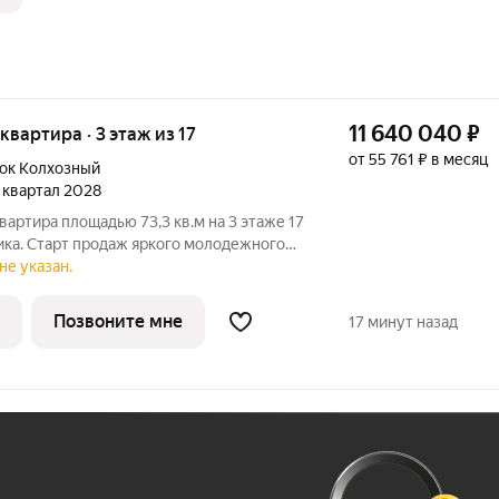
11 640 040
₽
 квартира · 3 этаж из 17
от 55 761 ₽ в месяц
ок Колхозный
4 квартал 2028
вартира площадью 73,3 кв.м на 3 этаже 17
ика. Старт продаж яркого молодежного
енный проект от ГК
не указан.
ажности (17 этажей) в Автозаводском
Позвоните мне
17 минут назад
Ж