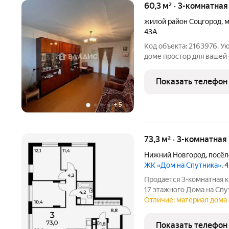
60,3 м² · 3-комнатна
жилой район Соцгород
,
м
43А
Код объекта: 2163976. Уютная 3-комнатная квартира в кирпичном
доме простор для вашей фантазии! Предлагается к продаже
светлая и тёплая трёхко
доме. Пусть ремонт и не новый, но это
Показать телефон
создать
+
5
73,3 м² · 3-комнатная
Нижний Новгород
,
посёл
ЖК «Дом на Спутника»
, 
Продается 3-комнатная к
17 этажного Дома на Спу
жилого комплекса Дом на Спутника соврем
Отличие: материал дома 
АГРОСПЕЦТЕХ высокой эт
районе,
Показать телефон