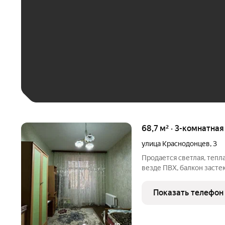
До 30 тыс. ₽
До 50 тыс. ₽
До 70 тыс. ₽
Больше 100 тыс. ₽
68,7 м² · 3-комнатна
улица Краснодонцев
,
3
Продается светлая, тепла
везде ПВХ, балкон засте
Ванная отделана плиткой.
линолеум, двери межком
Показать телефон