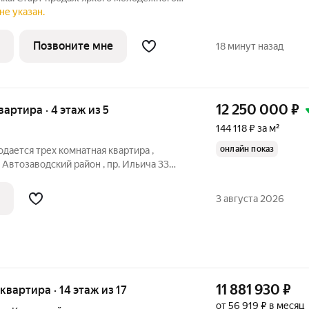
енный проект от ГК
не указан.
ажности (17 этажей) в Автозаводском
Позвоните мне
18 минут назад
12 250 000
₽
квартира · 4 этаж из 5
144 118 ₽ за м²
онлайн показ
одается трех комнатная квартира ,
Автозаводский район , пр. Ильича 33
и чистая, Фото актуальные Обременений
х собственника. Быстрый выход на сделку
3 августа 2026
11 881 930
₽
 квартира · 14 этаж из 17
от 56 919 ₽ в месяц