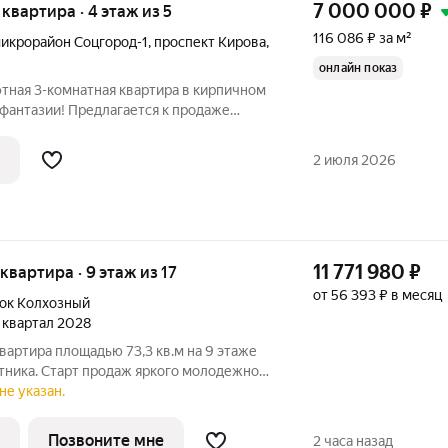
7 000 000
₽
я квартира · 4 этаж из 5
116 086 ₽ за м²
икрорайон Соцгород-1
,
проспект Кирова
,
онлайн показ
мнатная квартира в надёжном кирпичном
 отличная возможность
2 июля 2026
11 771 980
₽
 квартира · 9 этаж из 17
от 56 393 ₽ в месяц
ок Колхозный
4 квартал 2028
вартира площадью 73,3 кв.м на 9 этаже
тника. Старт продаж яркого молодежного
енный проект от ГК
не указан.
ажности (17 этажей) в Автозаводском
Позвоните мне
2 часа назад