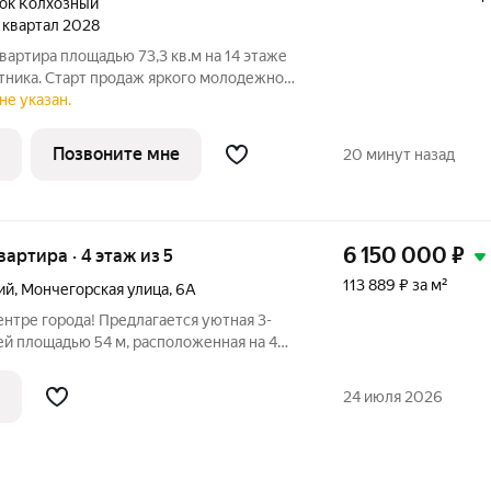
ок Колхозный
4 квартал 2028
вартира площадью 73,3 кв.м на 14 этаже
тника. Старт продаж яркого молодежного
енный проект от ГК
не указан.
ажности (17 этажей) в Автозаводском
Позвоните мне
20 минут назад
6 150 000
₽
квартира · 4 этаж из 5
113 889 ₽ за м²
ий
,
Мончегорская улица
,
6А
редлагается уютная 3-
ей площадью 54 м, расположенная на 4
Этот уютный уголок обязательно станет
24 июля 2026