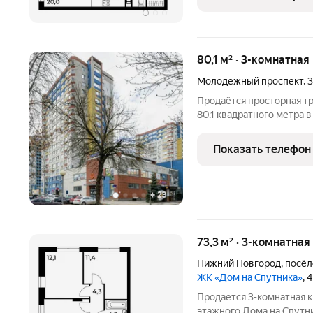
80,1 м² · 3-комнатная
Молодёжный проспект
,
3
Продаётся просторная т
80.1 квадратного метра
Новгорода, расположенн
Квартира расположена н
Показать телефон
семнадцатиэтажного бл
+
23
73,3 м² · 3-комнатная
Нижний Новгород
,
посёл
ЖК «Дом на Спутника»
, 
Продается 3-комнатная к
этажного Дома на Спутн