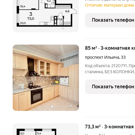
жилого комплекса Дом на Спутника соврем
Отличие: материал дома 
АГРОСПЕЦТЕХ высокой эт
районе,
Показать телефон
85 м² · 3-комнатная 
проспект Ильича
,
33
Код объекта: 2120711. Пр
сталинка, БЕЗ КОЛОНКИ. 
Квартира очень светлая 
и долгов нет. 2 взрослы
Показать телефон
Рядом
+
4
73,3 м² · 3-комнатная