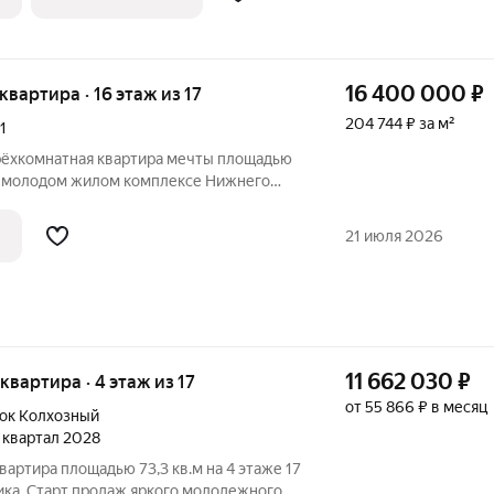
16 400 000
₽
 квартира · 16 этаж из 17
204 744 ₽ за м²
1
рёхкомнатная квартира мечты площадью
 в молодом жилом комплексе Нижнего
ом по адресу Молодёжный проспект, 31.
а шестнадцатом этаже
21 июля 2026
очного
11 662 030
₽
 квартира · 4 этаж из 17
от 55 866 ₽ в месяц
ок Колхозный
4 квартал 2028
вартира площадью 73,3 кв.м на 4 этаже 17
ика. Старт продаж яркого молодежного