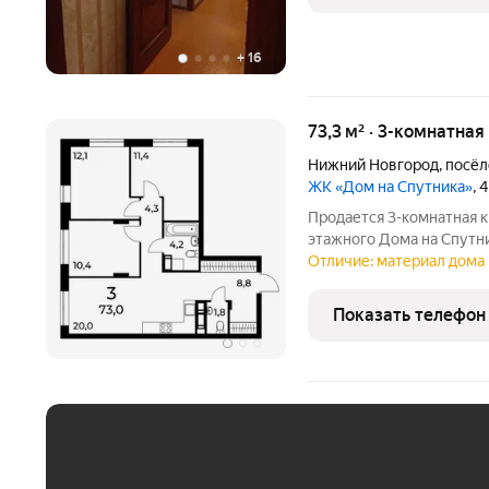
+
16
73,3 м² · 3-комнатная
Нижний Новгород
,
посёл
ЖК «Дом на Спутника»
, 
Продается 3-комнатная к
этажного Дома на Спутн
жилого комплекса Дом на Спутника соврем
Отличие: материал дома 
АГРОСПЕЦТЕХ высокой эт
районе,
Показать телефон
ЕЖЕМЕСЯЧНЫЙ ПЛАТЁ