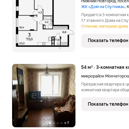
Нижний Новгород
,
посёл
ЖК «Дом на Спутника»
, 
Продается 3-комнатная к
17 этажного Дома на Спу
жилого комплекса Дом на Спутника соврем
Отличие: материал дома 
АГРОСПЕЦТЕХ высокой эт
районе,
Показать телефон
54 м² · 3-комнатная 
микрорайон Мончегорск
Прекрасная квартира в центре города! П
комнатная квартира общ
этаже кирпичного дома. 
вашим новым домом! Особенности квартиры: Общая площадь: 54
Показать телефон
мЖилая
+
7