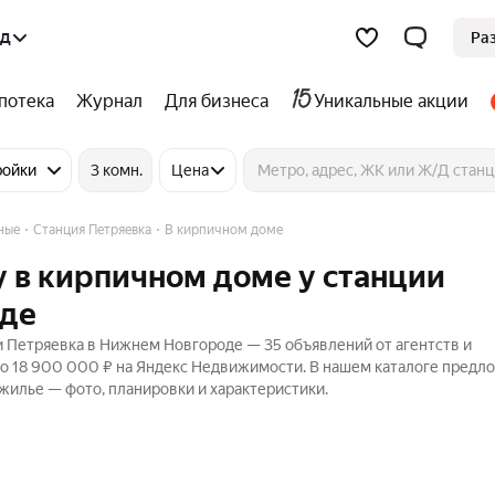
од
Ра
потека
Журнал
Для бизнеса
Уникальные акции
ройки
3 комн.
Цена
ные
Станция Петряевка
В кирпичном доме
 в кирпичном доме у станции
оде
 Петряевка в Нижнем Новгороде — 35 объявлений от агентств и
до 18 900 000 ₽ на Яндекс Недвижимости. В нашем каталоге предл
 жилье — фото, планировки и характеристики.