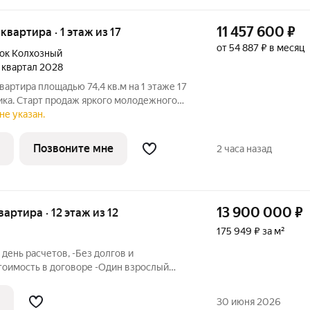
11 457 600
₽
 квартира · 1 этаж из 17
от 54 887 ₽ в месяц
ок Колхозный
4 квартал 2028
вартира площадью 74,4 кв.м на 1 этаже 17
ика. Старт продаж яркого молодежного
енный проект от ГК
не указан.
ажности (17 этажей) в Автозаводском
Позвоните мне
2 часа назад
13 900 000
₽
вартира · 12 этаж из 12
175 949 ₽ за м²
день расчетов, -Без долгов и
тоимость в договоре -Один взрослый
 вид расчетов Показы по
риваем о торге по факту просмотра.
30 июня 2026