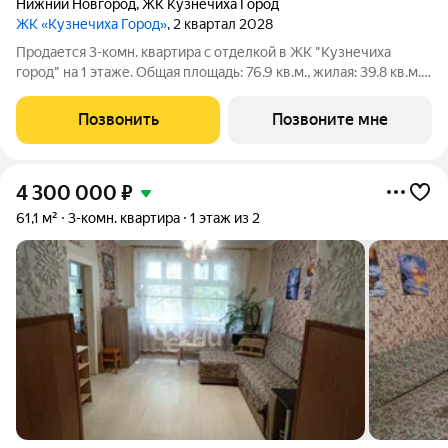
Нижний Новгород
,
ЖК Кузнечиха Город
ЖК «Кузнечиха Город»
, 2 квартал 2028
Продается 3-комн. квартира с отделкой в ЖК "Кузнечиха
город" на 1 этаже. Общая площадь: 76.9 кв.м., жилая: 39.8 кв.м.,
площадь просторной кухни-столовой: 18.2 кв.м. Квартира без
проходных комнат, окна выходят нa три cтopoны дома. В
Позвонить
Позвоните мне
квартире две
4 300 000
₽
61,1 м²
3-комн. квартира
1 этаж из 2