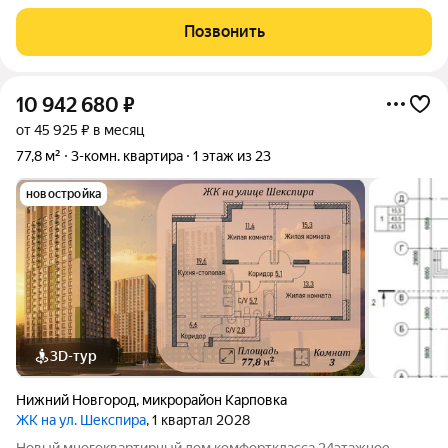
Идеальный вариант для большой семьи! ул. Верхне-Печёрская
, площадь: Общая 67,5 кв.м. / Жилая 39 кв.м. / Кухня 9,5 кв.м.
Позвонить
Этаж: 1 из 8 (панельный
10 942 680
₽
от 45 925 ₽ в месяц
77,8 м²
3-комн. квартира
1 этаж из 23
новостройка
3D-тур
Нижний Новгород
,
микрорайон Карповка
ЖК на ул. Шекспира
, 1 квартал 2028