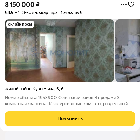
8 150 000
₽
58,5 м²
3-комн. квартира
1 этаж из 5
онлайн показ
жилой район Кузнечиха
,
6
,
6
Номер объекта: 1953900. Советский район В продаже 3-
комнатная квартира . Изолированные комнаты, раздельный
санузел. Высокий первый этаж, не угловая. Рядом 2 детсада и
школа, недалеко детская поликлиника. Тихий спальный район,
Позвонить
где есть все для