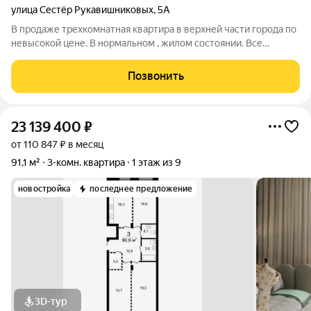
улица Сестёр Рукавишниковых
,
5А
В продаже трехкомнатная квартира в верхней части города по
невысокой цене. В нормальном , жилом состоянии. Все
удобства. Большой погреб. Подойдет для большой семьи.
Мебель остается по договоренности. Район с развитой
Позвонить
инфраструктурой. Чистая продажа.
23 139 400
₽
от 110 847 ₽ в месяц
91,1 м²
3-комн. квартира
1 этаж из 9
новостройка
последнее предложение
3D-тур