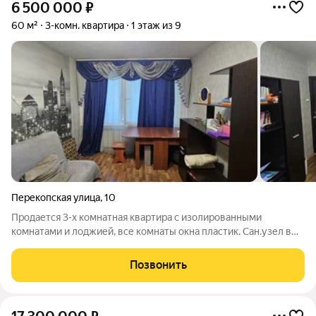
6 500 000
₽
60 м²
3-комн. квартира
1 этаж из 9
Перекопская улица
,
10
Продается 3-х комнатная квартира с изолированными
комнатами и лоджией, все комнаты окна пластик. Сан.узел в
плитке. Рядом в шаговой доступности есть вся
инфраструктура: детский сад , школа 182, магазины, аптеки.
Позвонить
Достаточно тихий и зеленый в целом