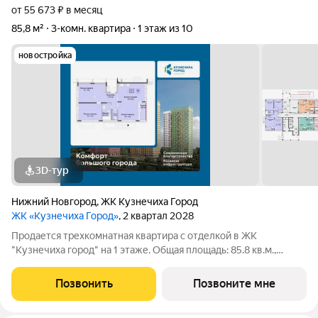
от 55 673 ₽ в месяц
85,8 м²
3-комн. квартира
1 этаж из 10
новостройка
3D-тур
Нижний Новгород
,
ЖК Кузнечиха Город
ЖК «Кузнечиха Город»
, 2 квартал 2028
Продается трехкомнатная квартира с отделкой в ЖК
"Кузнечиха город" на 1 этаже. Общая площадь: 85.8 кв.м.,
жилая: 44.5 кв.м., площадь просторной кухни-столовой: 19.2
кв.м. Квартира выxoдит oкнaми нa три cтopoны дoмa
Позвонить
Позвоните мне
oднoвpeмeннo, комнаты в течение дня