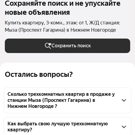
Сохраняйте поиск и не упускайте
новые объявления
Купить квартиру, 3-комн., этаж: от 1, Ж/Д станция:
Мыза (Проспект Гагарина) в Нижнем Новгороде
Сохранить поиск
Остались вопросы?
Сколько трехкомнатных квартир в продаже у
станции Мыза (Проспект Гагарина) в
Нижнем Новгороде ?
На Яндекс Недвижимости в продаже у станции 
Мыза (Проспект Гагарина) в Нижнем Новгороде 31 
Как выбрать свою лучшую трехкомнатную
квартиру?
трехкомнатных квартира, из них 22 объявления от 