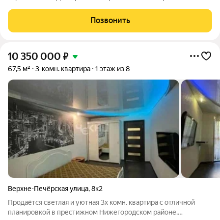
Дом на Цветочной сочетает в себе всё, что так ценится в
современном жилье.Квартиры для жизниЭто не просто жильё,
Позвонить
а продуманная среда для
10 350 000
₽
67,5 м²
3-комн. квартира
1 этаж из 8
Верхне-Печёрская улица
,
8к2
Продаётся светлая и уютная 3х комн. квартира с отличной
планировкой в престижном Нижегородском районе.