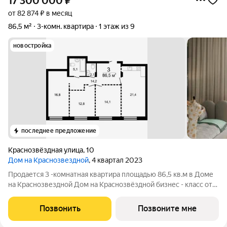
17 300 000
₽
от 82 874 ₽ в месяц
86,5 м²
3-комн. квартира
1 этаж из 9
новостройка
последнее предложение
Краснозвёздная улица
,
10
Дом на Краснозвездной
, 4 квартал 2023
Продается 3 -комнатная квартира площадью 86,5 кв.м в Доме
на Краснозвездной Дом на Краснозвёздной бизнес - класс от
группы компаний ГК АГРОСПЕЦТЕХ. В доме 70 квартир.
Огороженная территория двора с круглосуточным
Позвонить
Позвоните мне
видеонаблюдением. Подземный теплый