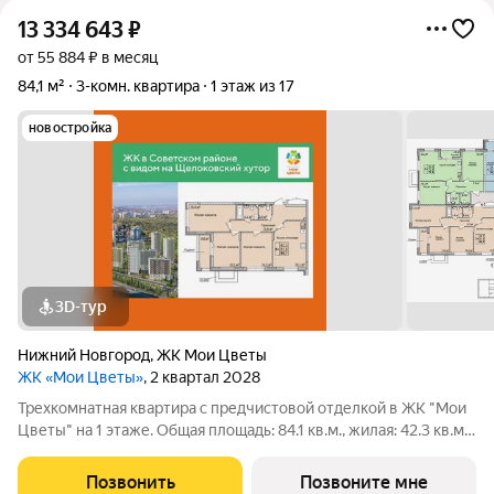
13 334 643
₽
от 55 884 ₽ в месяц
84,1 м²
3-комн. квартира
1 этаж из 17
новостройка
3D-тур
Нижний Новгород
,
ЖК Мои Цветы
ЖК «Мои Цветы»
, 2 квартал 2028
Трехкомнатная квартира с предчистовой отделкой в ЖК "Мои
Цветы" на 1 этаже. Общая площадь: 84.1 кв.м., жилая: 42.3 кв.м.,
площадь просторной кухни-столовой: 19.1 кв.м. Квартира
угловая, окна oбecпeчивaют paвнoмepнoe ocвeщeниe в тeчeниe
Позвонить
Позвоните мне