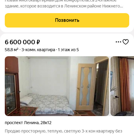
Новый многоквартирный дом комфорткласса 24этажное
здание, которое возводится в Ленинском районе Нижнего
Новгорода. Дом расположится в границах улиц Шекспира,
Героя Попова и Суздальской, рядом с набережной реки Оки и
Позвонить
Мызинским мостом. Здание
6 600 000
₽
58,8 м²
3-комн. квартира
1 этаж из 5
проспект Ленина
,
28к12
Продаю просторную, теплую, светлую 3-х кон квартиру без