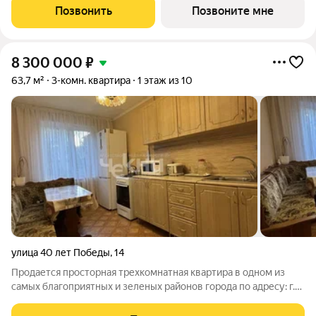
квартира с отделкой в ЖК "Кузнечиха город" на 1 этаже.
Позвонить
Позвоните мне
Общая площадь: 75.1
8 300 000
₽
63,7 м²
3-комн. квартира
1 этаж из 10
улица 40 лет Победы
,
14
Продается просторная трехкомнатная квартира в одном из
самых благоприятных и зеленых районов города по адресу: г.
Нижний Новгород, Приокский район, ул. 40 лет Победы, д. 14.
Дом, куда захочется возвращаться: чистая, светлая и