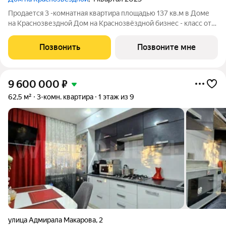
Продается 3 -комнатная квартира площадью 137 кв.м в Доме
на Краснозвездной Дом на Краснозвёздной бизнес - класс от
группы компаний ГК АГРОСПЕЦТЕХ. В доме 70 квартир.
Огороженная территория двора с круглосуточным
Позвонить
Позвоните мне
видеонаблюдением. Подземный теплый
9 600 000
₽
62,5 м²
3-комн. квартира
1 этаж из 9
улица Адмирала Макарова
,
2