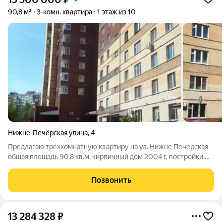
90,8 м²
3-комн. квартира
1 этаж из 10
Нижне-Печёрская улица
,
4
Предлагаю трехкомнатную квартиру на ул. Нижне Печерская
общая площадь 90,8 кв.м. кирпичный дом 2004 г. постройки.
Этаж 1/10. Комнаты изолированы. Установлен хороший
кухонный гарнитур. В прихожей и кухне на полу керамгранит, в
Позвонить
комнатах ламинат. Два
13 284 328
₽