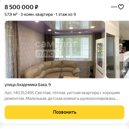
8 500 000
₽
57,9 м²
3-комн. квартира
1 этаж из 9
улица Академика Баха
,
9
Арт. 140352495 Светлая, тёплая, уютная квартира с хорошим
ремонтом. Маленькая, детская комната шумоизолирована.
Тихий двор с качественной входной группой. Видеодомофон.
Первый этаж не недостаток, а преимущество, при высоком
Позвонить
этаже, наличием лоджии с