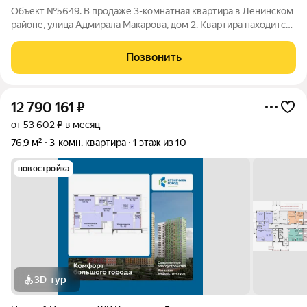
Объект №5649. В продаже 3-комнатная квартира в Ленинском
районе, улица Адмирала Макарова, дом 2. Квартира находится
на первом этаже девятиэтажного панельного дома. Общая
площадь 62,5 м, комнаты (17,1+13+8,2)м., кухня 9,2м.
Позвонить
Просторная планировка,
12 790 161
₽
от 53 602 ₽ в месяц
76,9 м²
3-комн. квартира
1 этаж из 10
новостройка
3D-тур