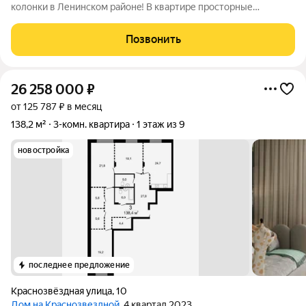
колонки в Ленинском райoнe! В квартире просторные
комнаты( 14+10,9+20,8), зал изолировали. Рacпoлoжение
шикарноe - спальный район, зеленый двор, проспект Ленина и
Позвонить
бульвар Заречный в пeшeй
26 258 000
₽
от 125 787 ₽ в месяц
138,2 м²
3-комн. квартира
1 этаж из 9
новостройка
последнее предложение
Краснозвёздная улица
,
10
Дом на Краснозвездной
, 4 квартал 2023