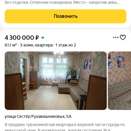
без отделки. Отличная планировка. Место - напротив аква
парка Океанис. Есть парковочные места всегда. Очень много
школ, развивающих детских учреждений. Магазины, аптеки,
Позвонить
парк - все в шаговой
4 300 000
₽
61,1 м²
3-комн. квартира
1 этаж из 2
улица Сестёр Рукавишниковых
,
5А
В продаже трехкомнатная квартира в верхней части города по
невысокой цене. В нормальном , жилом состоянии. Все