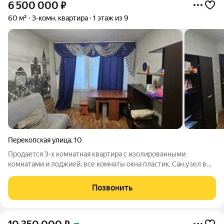
6 500 000
₽
60 м²
3-комн. квартира
1 этаж из 9
Перекопская улица
,
10
Продается 3-х комнатная квартира с изолированными
комнатами и лоджией, все комнаты окна пластик. Сан.узел в
плитке. Рядом в шаговой доступности есть вся
инфраструктура: детский сад , школа 182, магазины, аптеки.
Позвонить
Достаточно тихий и зеленый в целом