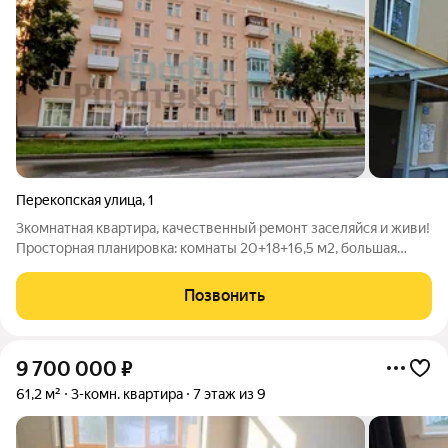
Перекопская улица
,
1
3комнатная квартира, качественный ремонт заселяйся и живи!
Просторная планировка: комнаты 20+18+16,5 м2, большая
прихожая, кухня квадратной формы. Ремонт под ключ:
ламинат, окна ПВХ (тройные стеклопакеты), гипсокартонные
Позвонить
потолки (3,2 м); кондиционер,
9 700 000
₽
61,2 м²
3-комн. квартира
7 этаж из 9