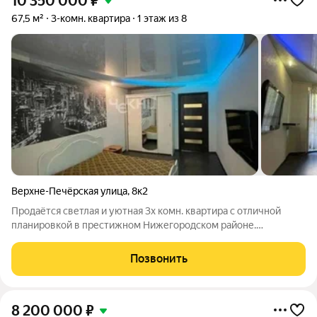
10 350 000
₽
67,5 м²
3-комн. квартира
1 этаж из 8
Верхне-Печёрская улица
,
8к2
Продаётся светлая и уютная 3х комн. квартира с отличной
планировкой в престижном Нижегородском районе.
Идеальный вариант для большой семьи! ул. Верхне-Печёрская
, площадь: Общая 67,5 кв.м. / Жилая 39 кв.м. / Кухня 9,5 кв.м.
Позвонить
Этаж: 1 из 8 (панельный
8 200 000
₽