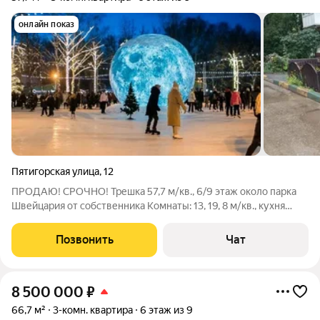
онлайн показ
Пятигорская улица
,
12
ПРОДАЮ! СРОЧНО! Трешка 57,7 м/кв., 6/9 этаж около парка
Швейцария от собственника Комнаты: 13, 19, 8 м/кв., кухня
квадратная 9 м/кв + балкон. Тамбур вместительный на 2
квартиры, с возможностью организовать доп место для
Позвонить
Чат
хранения. Требует ремонта.
8 500 000
₽
66,7 м²
3-комн. квартира
6 этаж из 9