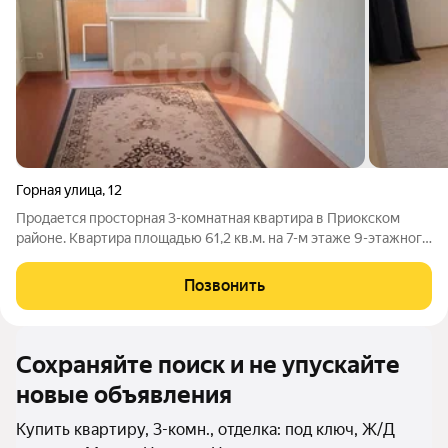
Горная улица
,
12
Продается просторная 3-комнатная квартира в Приокском
районе. Квартира площадью 61,2 кв.м. на 7-м этаже 9-этажного
дома 1991 года постройки. Планировка с двумя
изолированными спальнями (13,9 кв.м. с лоджией, 13,1 кв.м.) и
Позвонить
залом 18,4 кв.м. с балконом.
Сохраняйте поиск и не упускайте
новые объявления
Купить квартиру, 3-комн., отделка: под ключ, Ж/Д