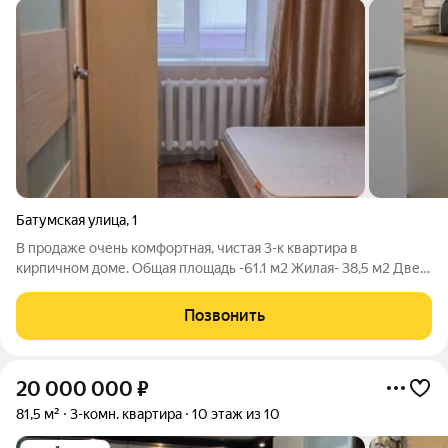
Батумская улица
,
1
В продаже очень комфортная, чистая 3-к квартира в
кирпичном доме. Общая площадь -61.1 м2 Жилая- 38,5 м2 Две
лоджии. Раздельный санузел Оставляем всю мебель и
технику, то есть квартира полностью готова к проживанию. В
Позвонить
пешей доступности парк Швейцарии.
20 000 000
₽
81,5 м²
3-комн. квартира
10 этаж из 10