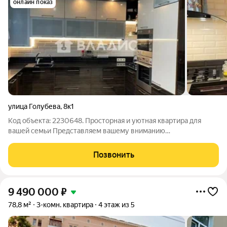
онлайн показ
улица Голубева
,
8к1
Код объекта: 2230648. Просторная и уютная квартира для
вашей семьи Представляем вашему вниманию
трёхкомнатную квартиру общей площадью 81,5 кв. м,
расположенную на десятом этаже десятиэтажного панельного
Позвонить
дома 2004 года постройки. Квартира отличается
9 490 000
₽
78,8 м²
3-комн. квартира
4 этаж из 5