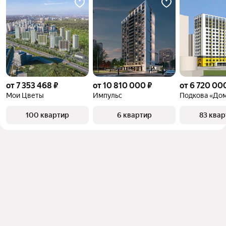
от 7 353 468 ₽
от 10 810 000 ₽
от 6 720 00
Мои Цветы
Импульс
100 квартир
6 квартир
83 ква