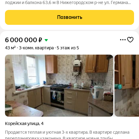
лоджии и балкона 63,6 м В Нижегородском р-не ул. Германа
Лопатина д.5. Квартира видовая , панорамный вид на
нижегородский р-н. Тамбур на две квартиры, полностью
Позвонить
отремонтирован, соседи приличные
6 000 000
₽
43 м²
3-комн. квартира
5 этаж из 5
Корейская улица
,
4
Продается теплая и уютная 3-х квартира. В квартире сделана
перепланировка узаконена. В квартире новые трубы,