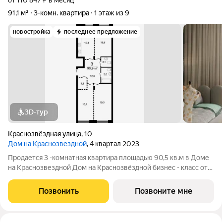
от 110 847 ₽ в месяц
91,1 м²
3-комн. квартира
1 этаж из 9
новостройка
последнее предложение
3D-тур
Краснозвёздная улица
,
10
Дом на Краснозвездной
, 4 квартал 2023
Продается 3 -комнатная квартира площадью 90,5 кв.м в Доме
на Краснозвездной Дом на Краснозвёздной бизнес - класс от
группы компаний ГК АГРОСПЕЦТЕХ. В доме 70 квартир.
Огороженная территория двора с круглосуточным
Позвонить
Позвоните мне
видеонаблюдением. Подземный теплый