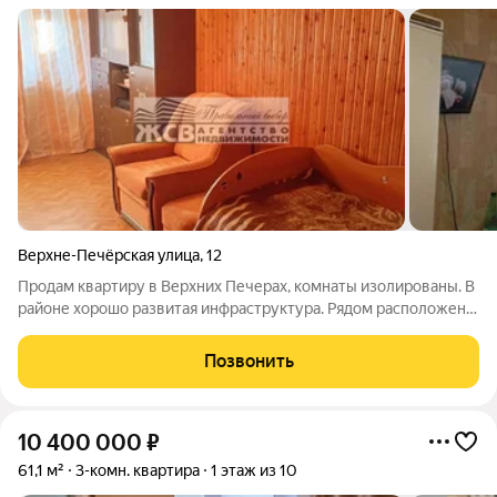
Верхне-Печёрская улица
,
12
Продам квартиру в Верхних Печерах, комнаты изолированы. В
районе хорошо развитая инфраструктура. Рядом расположены
школы, детские садики, поликлиники для взрослых и детей, а
также торговые центры Индиго и Лента. В шаговой
Позвонить
доступности Казанское шоссе
10 400 000
₽
61,1 м²
3-комн. квартира
1 этаж из 10