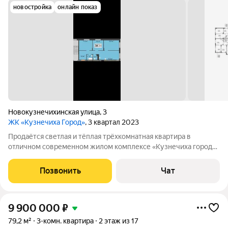
новостройка
онлайн показ
Новокузнечихинская улица
,
3
ЖК «Кузнечиха Город»
, 3 квартал 2023
Продаётся светлая и тёплая трёхкомнатная квартира в
отличном современном жилом комплексе «Кузнечиха город»
(Нижний Новгород, Новокузнечихинская, 3). Идеальное
пространство для семьи, где каждый найдёт свой уголок, а
Позвонить
Чат
общая зона будет центром уютных
9 900 000
₽
79,2 м²
3-комн. квартира
2 этаж из 17