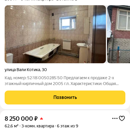
улица Вали Котика
,
30
Кад. номер: 52:18:0050285:50 Предлагаем к продаже 2-х
этажный кирпичный дом 2005 г.п. Характеристики: Общая
площадь 209 кв.м. Жилая площадь 95,9 кв.м. Кухня 8,3 кв.м
Сан. узел совмещенный -2 шт Просторный 2-х этажный
Позвонить
кирпичный дом в городе. В дом
8 250 000
₽
62,6 м²
3-комн. квартира
6 этаж из 9