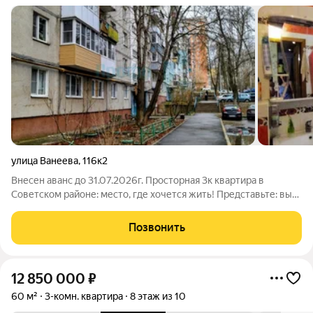
улица Ванеева
,
116к2
Внесен аванс до 31.07.2026г. Просторная 3к квартира в
Советском районе: место, где хочется жить! Представьте: вы
заходите в светлую, уютную квартиру, где всё продумано до
мелочей. Где? Советский район, рядом улицы Ванеева,
Позвонить
Рокоссовского,
12 850 000
₽
60 м²
3-комн. квартира
8 этаж из 10