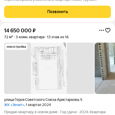
поменянные все окна, кроме балконного блока. Балкон
застеклен, остекление деревянное. В шаговой доступности
Позвонить
школы 135 и 11, и три детских
14 650 000
₽
72 м²
3-комн. квартира
13 этаж из 16
новостройка
улица Героя Советского Союза Аристархова
,
5
ЖК «Зенит»
, 1 квартал 2024
Продаю квартиру в новом доме . Год сдачи - 2024. Квартира