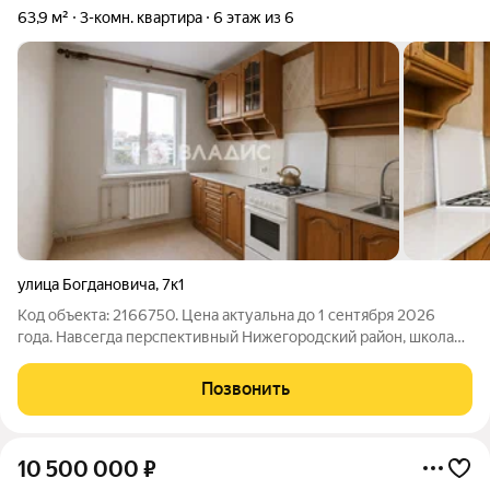
63,9 м²
3-комн. квартира
6 этаж из 6
улица Богдановича
,
7к1
Код объекта: 2166750. Цена актуальна до 1 сентября 2026
года. Навсегда перспективный Нижегородский район, школа
800 и ряд других преимуществ. . ул. Богдановича 7к1.
Квартира на 6 этаже с уникальной фишкой этаж отделён
Позвонить
металлической решёткой.
10 500 000
₽