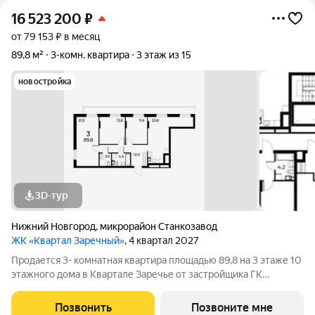
16 523 200
₽
от 79 153 ₽ в месяц
89,8 м²
3-комн. квартира
3 этаж из 15
новостройка
3D-тур
Нижний Новгород
,
микрорайон Станкозавод
ЖК «Квартал Заречный»
, 4 квартал 2027
Продается 3- комнатная квартира площадью 89,8 на 3 этаже 10
этажного дома в Квартале Заречье от застройщика ГК
АГРОСПЕЦТЕХ. Комплекс расположен в центре Ленинского р-
на, в шаговой доступности от Заречного бульвара и станции
Позвонить
Позвоните мне