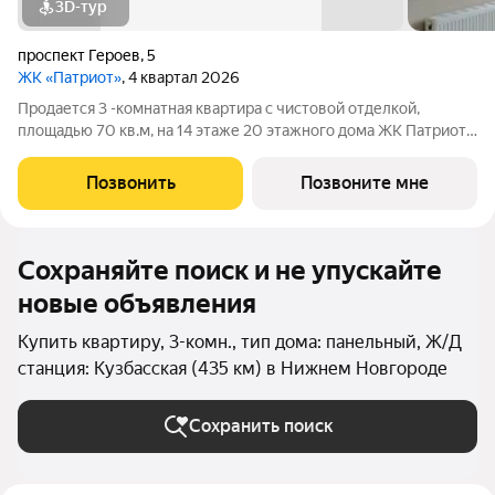
3D-тур
проспект Героев
,
5
ЖК «Патриот»
, 4 квартал 2026
Продается 3 -комнатная квартира с чистовой отделкой,
площадью 70 кв.м, на 14 этаже 20 этажного дома ЖК Патриот
от застройщика ГК АГРОСПЕЦТЕХ Дом сдан! Чистовая отделка
«под ключ» - Что внутри: готовые полы (ламинат в комнатах,
Позвонить
Позвоните мне
плитка в мокрых зонах),
Сохраняйте поиск и не упускайте
новые объявления
Купить квартиру, 3-комн., тип дома: панельный, Ж/Д
станция: Кузбасская (435 км) в Нижнем Новгороде
Сохранить поиск