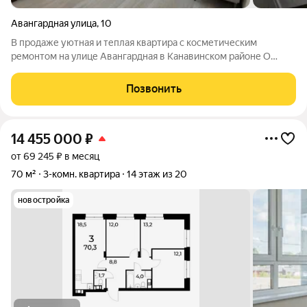
Авангардная улица
,
10
В продаже уютная и теплая квартира с косметическим
ремонтом на улице Авангардная в Канавинском районе О
доме: 9-этажный панельный дом 1978 года постройки.
Квартира на 8-м этаже. Высота потолков- 2,53 м О квартире:
Позвонить
общая площадь квартиры-56 кв.метров;
14 455 000
₽
от 69 245 ₽ в месяц
70 м²
3-комн. квартира
14 этаж из 20
новостройка