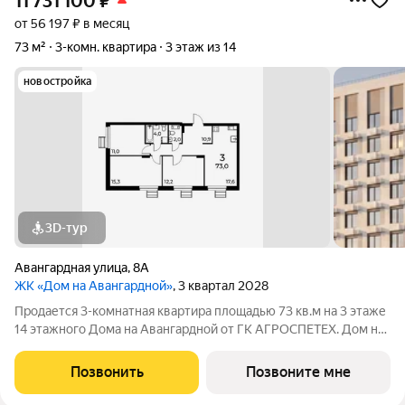
11 731 100
₽
от 56 197 ₽ в месяц
73 м²
3-комн. квартира
3 этаж из 14
новостройка
3D-тур
Авангардная улица
,
8А
ЖК «Дом на Авангардной»
, 3 квартал 2028
Продается 3-комнатная квартира площадью 73 кв.м на 3 этаже
14 этажного Дома на Авангардной от ГК АГРОСПЕТЕХ. Дом на
Авангардной от надежного застройщика ГК АГРОСПЕЦТЕХ
идеальное место для вас и вашей семьи! Расположение,
Позвонить
Позвоните мне
которое решает всё: