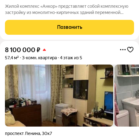
Жилой комплекс «Анкор» представляет собой комплексную
застройку из монолитно-кирпичных зданий переменной
этажности. Продается трехкомнатная квартира № 56 с
чистовой отделкой в ЖК "Анкор" площадью 59.91 на 6 этаже
Позвонить
от застройщика Консоль девелопмент.
8 100 000
₽
57,4 м²
3-комн. квартира
4 этаж из 5
проспект Ленина
,
30к7