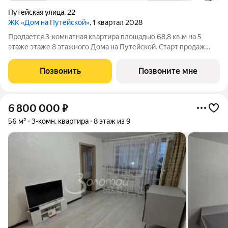
Путейская улица
,
22
ЖК «Дом на Путейской»
, 1 квартал 2028
Продается 3-комнатная квартира площадью 68,8 кв.м на 5
этаже этаже 8 этажного Дома на Путейской. Старт продаж
клубного дома в скандинавском стиле Дом на Путейской
уютный проект от ГК АГРОСПЕЦТЕХ средней этажности (8
Позвонить
Позвоните мне
этажей) в Канавинском районе,
6 800 000
₽
56 м²
3-комн. квартира
8 этаж из 9