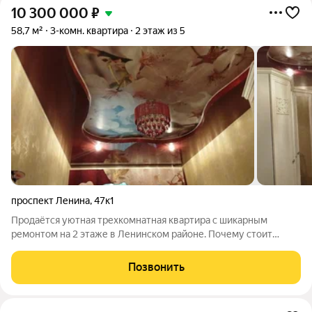
10 300 000
₽
58,7 м²
3-комн. квартира
2 этаж из 5
проспект Ленина
,
47к1
Продаётся уютная трехкомнатная квартира с шикарным
ремонтом на 2 этаже в Ленинском районе. Почему стоит
выбрать именно эту квартиру? Полностью готова к
проживанию не нужно тратить время на ремонт. О квартире:
Позвонить
Две изолированные комнаты удобно для