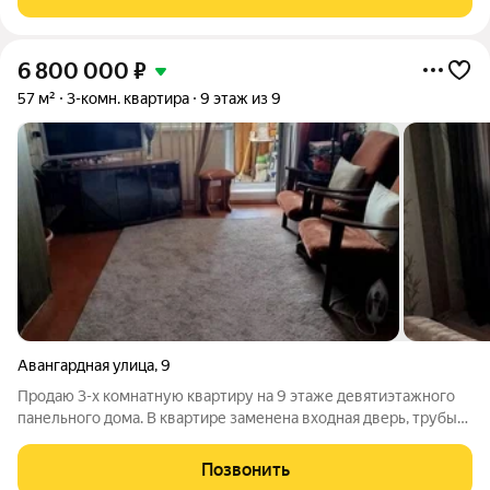
этаже от застройщика Консоль
6 800 000
₽
57 м²
3-комн. квартира
9 этаж из 9
Авангардная улица
,
9
Продаю 3-х комнатную квартиру на 9 этаже девятиэтажного
панельного дома. В квартире заменена входная дверь, трубы
горячего и холодного водоснабжения, есть счетчики на воду,
газ, свет. На полу-ламинат, пластиковые окна, лоджия
Позвонить
застеклена - дерево.