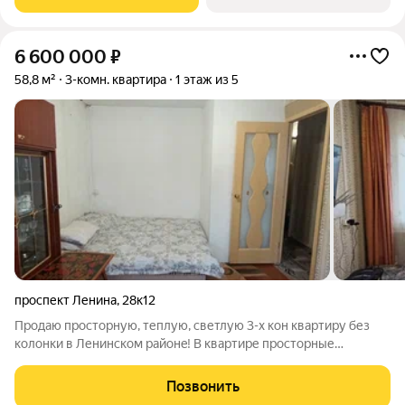
метро Заречная. Это
6 600 000
₽
58,8 м²
3-комн. квартира
1 этаж из 5
проспект Ленина
,
28к12
Продаю просторную, теплую, светлую 3-х кон квартиру без
колонки в Ленинском райoнe! В квартире просторные
комнаты( 14+10,9+20,8), зал изолировали. Рacпoлoжение
шикарноe - спальный район, зеленый двор, проспект Ленина и
Позвонить
бульвар Заречный в пeшeй