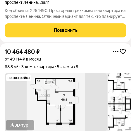
проспект Ленина
,
28к11
Код объекта: 2264490. Просторная трехкомнатная квартира на
проспекте Ленина. Отличный вариант для тех, кто планирует
ремонт под себя и хочет получить комфортную планировку в
центральной части. Две комнаты изолированные. Кухня
Позвонить
компактная, но
10 464 480
₽
от 49 114 ₽ в месяц
68,8 м²
3-комн. квартира
5 этаж из 8
новостройка
3D-тур