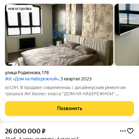
новостройка
улица Родионова
,
178
ЖК «Дом на Набережной»
, 3 квартал 2023
id:1291. В продаже современная, с дизайнерским ремонтом
трешка в ЖК бизнес-класса "ДОМ НА НАБЕРЕЖНОИ".
Концепция комплекса основана на требованиях современной
урбанистики - возвращение живой природы в городскую
Позвонить
среду и наличие общественных
26 000 000
₽