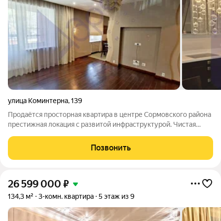
улица Коминтерна
,
139
Продаётся просторная квартира в центре Сормовского района
престижная локация с развитой инфраструктурой. Чистая
(свободная) продажа: квартира более пяти лет во владении
взрослых собственников, без долгов и обременений, полная
Позвонить
сумма указывается в
26 599 000
₽
134,3 м²
3-комн. квартира
5 этаж из 9