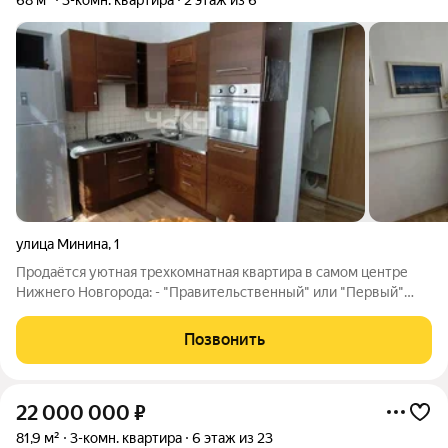
68 м²
3-комн. квартира
2 этаж из 6
улица Минина
,
1
Продаётся уютная трехкомнатная квартира в самом центре
Нижнего Новгорода: - "Правительственный" или "Первый"
дом является выдающимся памятником градостроительства и
архитектуры регионального значения; - закрытый двор с
Позвонить
парковкой для автомобилей; - в
22 000 000
₽
81,9 м²
3-комн. квартира
6 этаж из 23