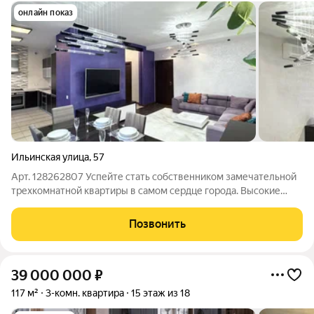
онлайн показ
Ильинская улица
,
57
Арт. 128262807 Успейте стать собственником замечательной
трехкомнатной квартиры в самом сердце города. Высокие
потолки 3 метра, изолированные комнаты, две уборные, свой
газовый котел, хороший ремонт, теплые полы, качественные
Позвонить
техника и мебель, балкон
39 000 000
₽
117 м²
3-комн. квартира
15 этаж из 18