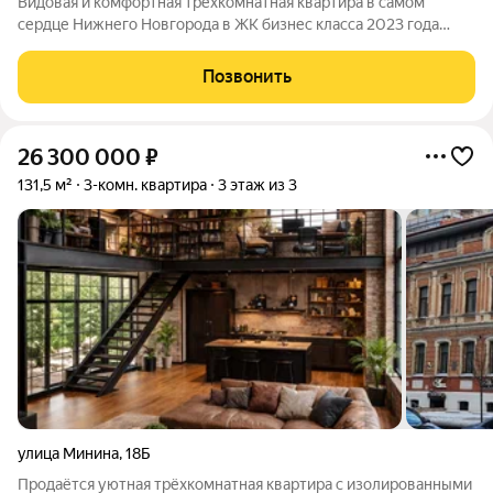
Видовая и комфортная трехкомнатная квартира в самом
сердце Нижнего Новгорода в ЖК бизнес класса 2023 года
постройки "Континенталь". Дом монолитный
железобетонный, три корпуса. Площадь квартиры по проекту
Позвонить
(с лоджией и балконом)- 97,6 кв.м, площадь
26 300 000
₽
131,5 м²
3-комн. квартира
3 этаж из 3
улица Минина
,
18Б
Продаётся уютная трёхкомнатная квартира с изолированными