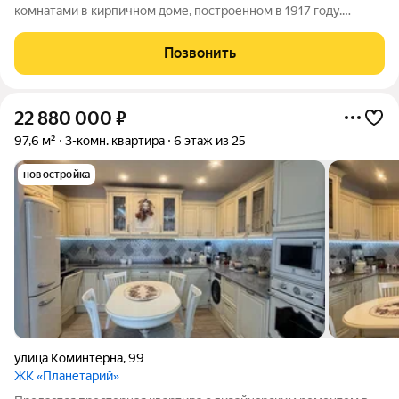
комнатами в кирпичном доме, построенном в 1917 году.
Высокие потолки 3 метра создают ощущение простора. Кухня
площадью 30 квадратных метров станет отличным местом для
Позвонить
кулинарных экспериментов.
22 880 000
₽
97,6 м²
3-комн. квартира
6 этаж из 25
новостройка
улица Коминтерна
,
99
ЖК «Планетарий»