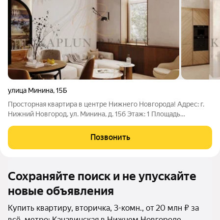
улица Минина
,
15Б
Просторная квартира в центре Нижнего Новгорода! Адрес: г.
Нижний Новгород, ул. Минина, д. 15б Этаж: 1 Площадь
квартиры: 102,9 кв. м. Одна квартира на лестничной площадке
полная автономия. Высота потолков 4 м ощущение свободы и
Позвонить
возможность создать
Сохраняйте поиск и не упускайте
новые объявления
Купить квартиру, вторичка, 3-комн., от 20 млн ₽ за
всё, метро: Канавинская в Нижнем Новгороде