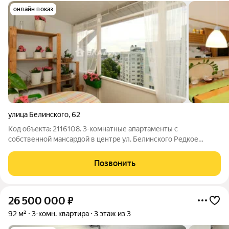
онлайн показ
улица Белинского
,
62
Код объекта: 2116108. 3-комнатные апартаменты с
собственной мансардой в центре ул. Белинского Редкое
предложение: просторные апартаменты с личной мансардой
дополнительное пространство, которое можно использовать
Позвонить
как угодно. Центр Нижнего
26 500 000
₽
92 м²
3-комн. квартира
3 этаж из 3