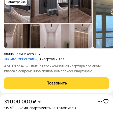
новостройка
улица Белинского
,
66
ЖК «Континенталь»
, 3 квартал 2023
Арт. 138514767 Элитная трехкомнатная квартира премиум-
класса в современном жилом комплексе! Квартира с
перепланировкой по эксклюзивному дизайн проекту в 2+1
Адрес: г. Нижний Новгород, ул. Белинского, д.66 Общая
Позвонить
площадь: 111 кв.м Жилая площадь: 75
31 000 000
₽
115 м²
3-комн. апартаменты
10 этаж из 10