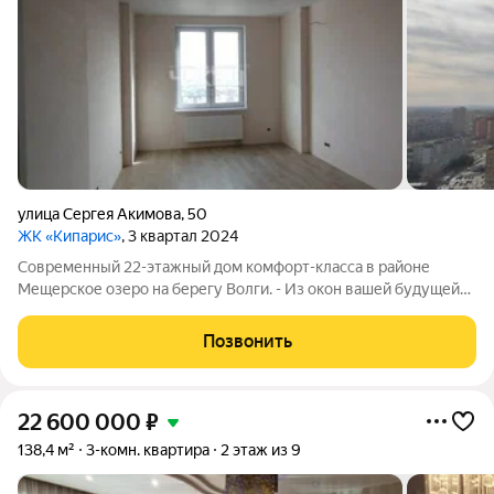
улица Сергея Акимова
,
50
ЖК «Кипарис»
, 3 квартал 2024
Современный 22-этажный дом комфорт-класса в районе
Мещерское озеро на берегу Волги. - Из окон вашей будущей
квартиры откроются потрясающие виды на реку и вечерний
город. - Квартиры с качественной отделкой Finish Wall: просто
Позвонить
въезжайте и живите без
22 600 000
₽
138,4 м²
3-комн. квартира
2 этаж из 9