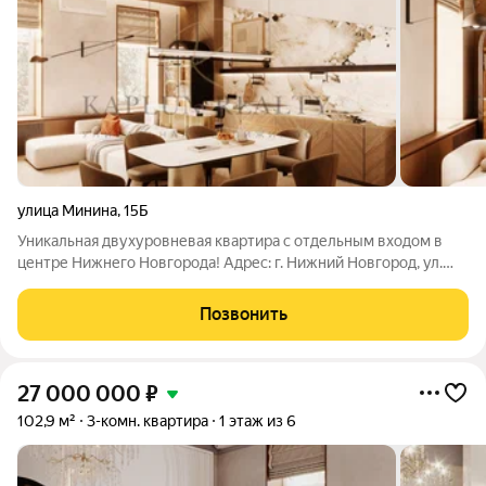
улица Минина
,
15Б
Уникальная двухуровневая квартира с отдельным входом в
центре Нижнего Новгорода! Адрес: г. Нижний Новгород, ул.
Минина, д. 15б Этаж: 1 Площадь квартиры: 137,1 кв. м.
Отдельный вход полная автономия. Два полноценных уровня
Позвонить
пространство, сопоставимое
27 000 000
₽
102,9 м²
3-комн. квартира
1 этаж из 6