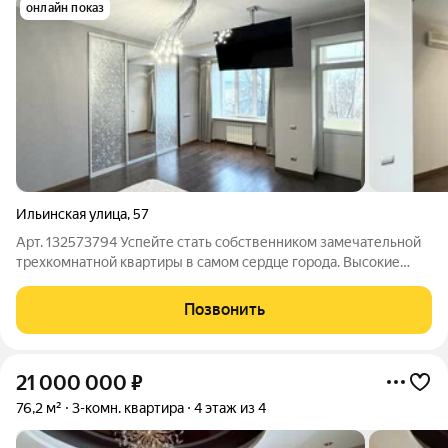
онлайн показ
Ильинская улица
,
57
Арт. 132573794 Успейте стать собственником замечательной
трехкомнатной квартиры в самом сердце города. Высокие
потолки 3 метра, изолированные комнаты, две уборные, свой
газовый котел, хороший ремонт, теплые полы, качественные
Позвонить
техника и мебель,
21 000 000
₽
76,2 м²
3-комн. квартира
4 этаж из 4