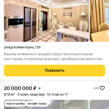
улица Коминтерна
,
139
Вашему вниманию к продаже представлена роскошная,
просторная 3-комнатная квартира с дизайнерским ремонтом
по адресу: ул. Коминтерна, дом 139. Дом современный,
кирпичный, 2009 года постройки. Планировка, дизайн, ремонт
Позвонить
и каждая деталь квартиры
20 000 000
₽
87,8 м²
3-комн. квартира
10 этаж из 17
новостройка
онлайн показ