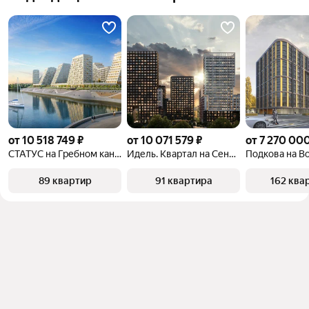
от 10 518 749 ₽
от 10 071 579 ₽
от 7 270 000
СТАТУС на Гребном канале
Идель. Квартал на Сенной
Подкова на В
89 квартир
91 квартира
162 ква