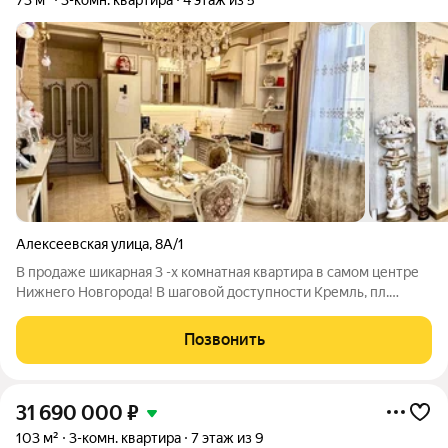
73 м²
3-комн. квартира
4 этаж из 5
Алексеевская улица
,
8А/1
В продаже шикарная 3 -х комнатная квартира в самом центре
Нижнего Новгорода! В шаговой доступности Кремль, пл.
Минина, пл Горького , Ул Б. Покровская! В квартире сделан
хороший ремонт с заменой электрики, сантехники, системы
Позвонить
отопления. Установлена
31 690 000
₽
103 м²
3-комн. квартира
7 этаж из 9