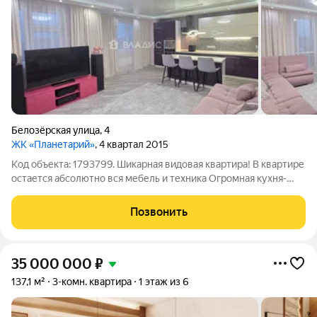
Белозёрская улица
,
4
ЖК «Планетарий»
, 4 квартал 2015
Код объекта: 1793799. Шикарная видовая квартира! В квартире
остается абсолютно вся мебель и техника Огромная кухня-
гостиная с акустической системой и большим модульным
диваном станет любимым местом отдыха! Кухонный гарнитур
Позвонить
и островок оснащены
35 000 000
₽
137,1 м²
3-комн. квартира
1 этаж из 6