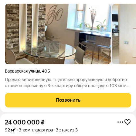
Варварская улица
,
40Б
Продаю великолепную, тщательно продуманную и добротно
отремонтированную 3-к квартиру общей площадью 103 кв м
на ул. Варварская, 40б, напротив Нижполиграфа. Дом
расположен на второй линии в тихом дворе, шума от дороги
Позвонить
нет! В квартире просторная кухня-
24 000 000
₽
92 м²
3-комн. квартира
3 этаж из 3