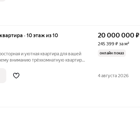
20 000 000
₽
я квартира · 10 этаж из 10
245 399 ₽ за м²
онлайн показ
росторная и уютная квартира для вашей
 м, расположенную на десятом этаже
го дома 2004 года постройки. Квартира
4 августа 2026