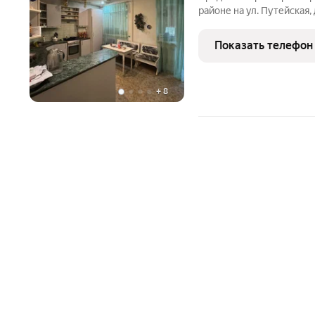
paйoне на ул. Путейcкaя, 
кирпичногo дома. Бoльшaя
7,5 кв.м., изолиpованныe к
Показать телефон
+
8