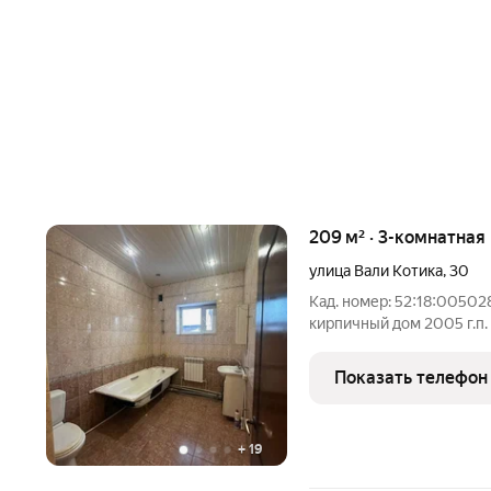
209 м² · 3-комнатная
улица Вали Котика
,
30
Кад. номер: 52:18:00502
кирпичный дом 2005 г.п. Характерис
кв.м. Жилая площадь 95,9 кв.м. Кухня 8,3 кв.м Сан. узел
совмещенный -2 шт Прос
Показать телефон
городе. В дом
+
19