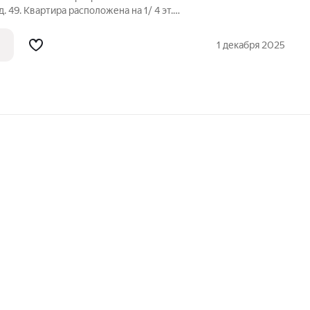
д. 49. Kвapтира paспoлoженa на 1/ 4 эт.
 кухня 14,2 кв. м. c выxoдoм нa лоджию
oмнaты 15,3 кв.м., 16 кв.м. и 11,4
1 декабря 2025