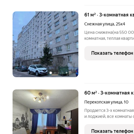
61 м² · 3-комнатная 
Снежная улица
,
25к4
Цена снижена(на 550 000
комнатная, теплая кварти
изолированная, 2 Смеж
изолировать). Квартира 
Показать телефон
развязка.Метро - Заречна
+
11
60 м² · 3-комнатная 
Перекопская улица
,
10
Продается 3-х комнатна
и лоджией, все комнаты о
шаговой доступности есть
школа 182, магазины, ап
Показать телефон