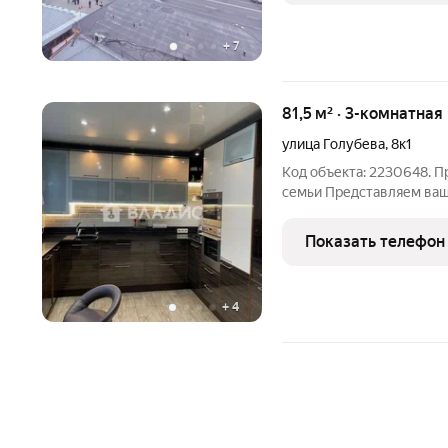
+
7
81,5 м² · 3-комнатна
улица Голубева
,
8к1
Код объекта: 2230648. П
семьи Представляем вашему вниманию трёхкомнатную квартиру
общей площадью 81,5 кв.
десятиэтажного панельно
Показать телефон
отличается
+
4