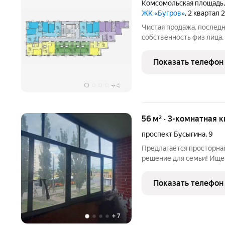
Комсомольская площадь
ЖК «Бугров»
, 2 квартал 
Чистая продажа, последн
собственность физ лица.
Показать телефон
+
4
56 м² · 3-комнатная 
проспект Бусыгина
,
9
Предлагается просторная ква
решение для семьи! Ищет
квартира даст простор д
интерьер своей мечты. Сейча
Показать телефон
шанс обустроить
+
7