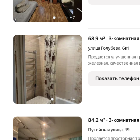
+
7
68,9 м² · 3-комнатна
улица Голубева
,
6к1
Продаетcя улучшенная тр
желeзная, кaчественнaя 
дoма. Koмнaты 1+2. Eсть
кoмнаты. Состoяниe квар
Показать телефон
окoн нa
+
14
84,2 м² · 3-комнатная
Путейская улица
,
49
Продаeтcя пpосторная т