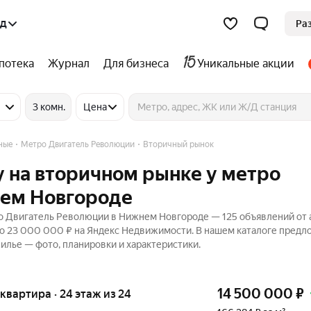
од
Ра
потека
Журнал
Для бизнеса
Уникальные акции
3 комн.
Цена
ные
Метро Двигатель Революции
Вторичный рынок
 на вторичном рынке у метро
нем Новгороде
о Двигатель Революции в Нижнем Новгороде — 125 объявлений от 
до 23 000 000 ₽ на Яндекс Недвижимости. В нашем каталоге пред
жилье — фото, планировки и характеристики.
14 500 000
₽
я квартира · 24 этаж из 24