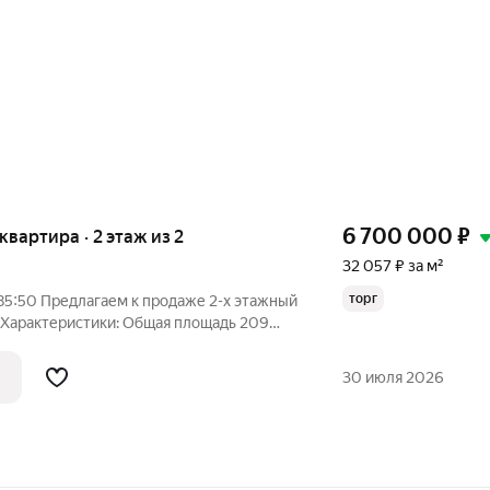
6 700 000
₽
 квартира · 2 этаж из 2
32 057 ₽ за м²
торг
85:50 Предлагаем к продаже 2-х этажный
тики: Общая площадь 209
торный 2-х этажный кирпичный дом в
30 июля 2026