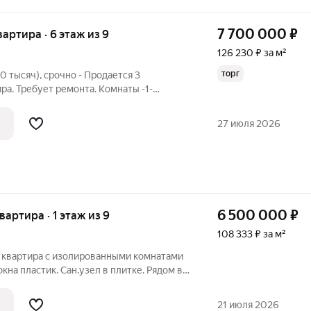
7 700 000
₽
квартира · 6 этаж из 9
126 230 ₽ за м²
торг
 тысяч), срочно - Продается 3
ра. Требует ремонта. Комнаты -1-
ные(Трамвайчиком, возможно
требует ремонта. Отличная транспортная
27 июля 2026
я,
6 500 000
₽
квартира · 1 этаж из 9
108 333 ₽ за м²
я квартира с изолированными комнатами
кна пластик. Сан.узел в плитке. Рядом в
 вся инфраструктура: детский сад ,
теки. Достаточно тихий и зеленый в целом
21 июля 2026