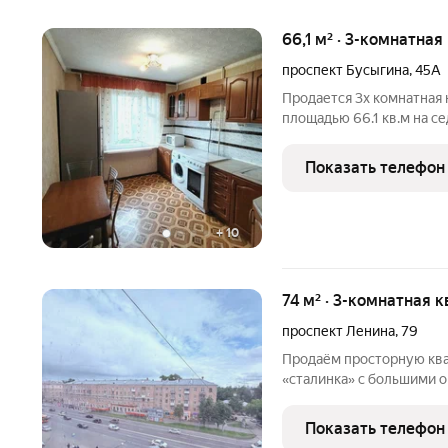
66,1 м² · 3-комнатная
проспект Бусыгина
,
45А
Продается 3х комнатная
площадью 66.1 кв.м на с
площадь кухни 8.8 кв м.
на лоджию, 12.7 с выходо
Показать телефон
+
10
74 м² · 3-комнатная к
проспект Ленина
,
79
Продаём просторную ква
«сталинка» с большими 
квадратной гостиной и 
рядом с метро и множес
Показать телефон
автобусная и трамвайная