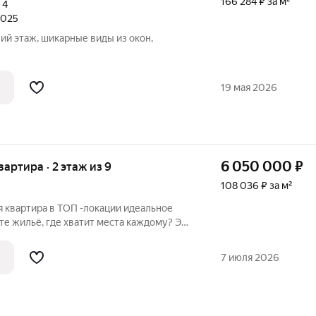
166 284 ₽ за м²
,
4
2025
ий этаж, шикарные виды из окон,
19 мая 2026
6 050 000
₽
квартира · 2 этаж из 9
108 036 ₽ за м²
ртира в ТОП -локации идеальное
е жильё, где хватит места каждому? Эта
ля жизни и возможность создать
с она требует ремонта отличный
7 июля 2026