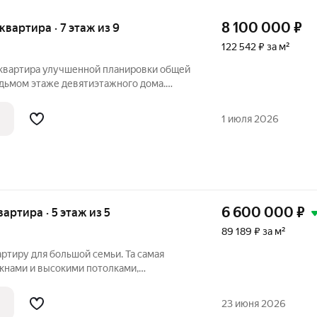
8 100 000
₽
 квартира · 7 этаж из 9
122 542 ₽ за м²
 квартира улучшенной планировки общей
едьмом этаже девятиэтажного дома.
 три просторные комнаты 16.8 с выходом
м на балкон и 12.9. Окна выходят на две
1 июля 2026
6 600 000
₽
вартира · 5 этаж из 5
89 189 ₽ за м²
ртиру для большой семьи. Та самая
окнами и высокими потолками,
уютными спальнями. Дом расположен
твом магазинов. В шаговой доступности
23 июня 2026