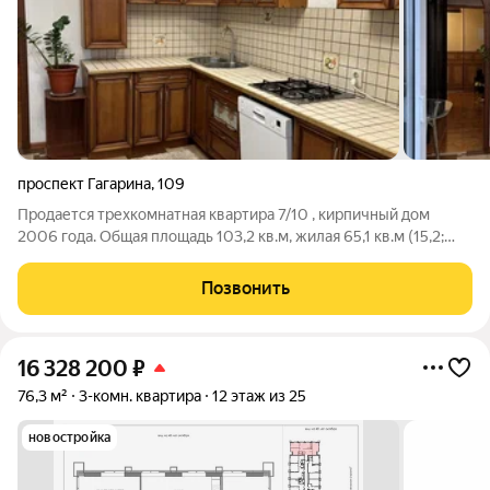
проспект Гагарина
,
109
Продается трехкомнатная квартира 7/10 , кирпичный дом
2006 года. Общая площадь 103,2 кв.м, жилая 65,1 кв.м (15,2;
18,3; 31,6) -2 лоджии, -2 сан.узла, -гардероб, -встроенные
шкафы. Свое ТСЖ, два собственника. Альтернативная.
Позвонить
16 328 200
₽
76,3 м²
3-комн. квартира
12 этаж из 25
новостройка