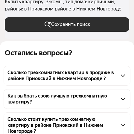
Купить квартиру, 3-комн., тип дома: кирпичный,
районы: в Приокском районе в Нижнем Новгороде
Сохранить поиск
Остались вопросы?
Сколько трехкомнатных квартир в продаже в
районе Приокский в Нижнем Новгороде ?
На Яндекс Недвижимости в продаже в районе 
Приокский в Нижнем Новгороде 52 трехкомнатных 
Как выбрать свою лучшую трехкомнатную
квартиру?
квартиры, из них 1 объявление от собственников, 
35 объявлений от агентств, 16 объявлений от 
Чтобы купить 3-комнатную квартиру в кирпичном 
застройщиков
доме в районе Приокский, воспользуйтесь 
Сколько стоит купить трехкомнатную
квартиру в районе Приокский в Нижнем
тепловой картой для оценки инфраструктуры и 
Новгороде ?
транспортной доступности в выбранном районе в 