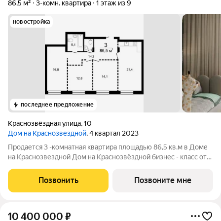
86,5 м²
3-комн. квартира
1 этаж из 9
новостройка
последнее предложение
Краснозвёздная улица
,
10
Дом на Краснозвездной
, 4 квартал 2023
Продается 3 -комнатная квартира площадью 86,5 кв.м в Доме
на Краснозвездной Дом на Краснозвёздной бизнес - класс от
группы компаний ГК АГРОСПЕЦТЕХ. В доме 70 квартир.
Огороженная территория двора с круглосуточным
Позвонить
Позвоните мне
видеонаблюдением. Подземный теплый
10 400 000
₽