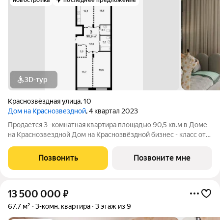
новостройка
последнее предложение
3D-тур
Краснозвёздная улица
,
10
Дом на Краснозвездной
, 4 квартал 2023
Продается 3 -комнатная квартира площадью 90,5 кв.м в Доме
на Краснозвездной Дом на Краснозвёздной бизнес - класс от
группы компаний ГК АГРОСПЕЦТЕХ. В доме 70 квартир.
Огороженная территория двора с круглосуточным
Позвонить
Позвоните мне
видеонаблюдением. Подземный теплый
13 500 000
₽
67,7 м²
3-комн. квартира
3 этаж из 9