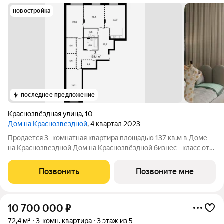
новостройка
последнее предложение
Краснозвёздная улица
,
10
Дом на Краснозвездной
, 4 квартал 2023
Продается 3 -комнатная квартира площадью 137 кв.м в Доме
на Краснозвездной Дом на Краснозвёздной бизнес - класс от
группы компаний ГК АГРОСПЕЦТЕХ. В доме 70 квартир.
Огороженная территория двора с круглосуточным
Позвонить
Позвоните мне
видеонаблюдением. Подземный теплый
10 700 000
₽
72,4 м²
3-комн. квартира
3 этаж из 5