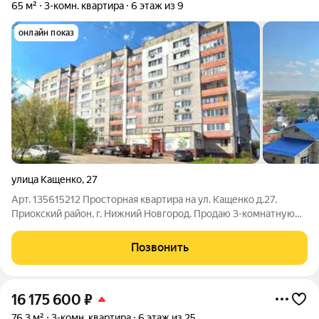
65 м²
3-комн. квартира
6 этаж из 9
онлайн показ
улица Кащенко
,
27
Арт. 135615212 Просторная квартира на ул. Кащенко д.27.
Приокский район, г. Нижний Новгород. Продаю 3-комнатную
квартиру в кирпичном доме на ул. Кащенко 27. Площадь
квартиры: 65/39/8 кв.м., этаж: 6/9 эт., Лоджия - застеклена. Все
Позвонить
комнаты
16 175 600
₽
76,3 м²
3-комн. квартира
6 этаж из 25