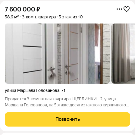
7 600 000
₽
58,6 м²
3-комн. квартира
5 этаж из 10
улица Маршала Голованова
,
71
Продается 3-комнатная квартира. ЩЕРБИНКИ - 2, улица
Маршала Голованова, на 5этаже десятиэтажного кирпичного
дома,который строился для военных по ГОСТу, качественно,
без изъянов. Комнаты на разные стороны, одна изолирована
Позвонить
(можно легко сделать все с