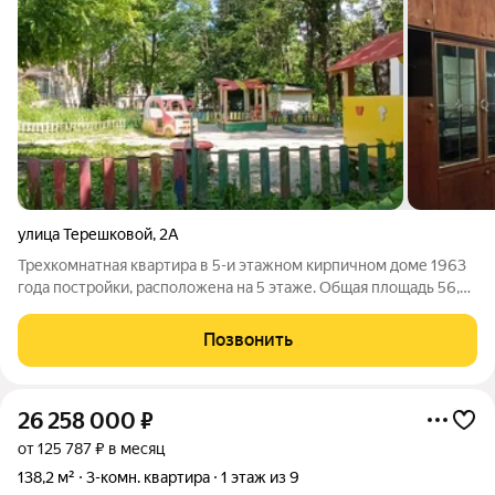
улица Терешковой
,
2А
Трехкомнатная квартира в 5-и этажном кирпичном доме 1963
года постройки, расположена на 5 этаже. Общая площадь 56,7
кв.м., изолированная спальная, гостиная 19,6 кв.м. с выходом на
балкон, не угловая, три окна с видом на детский сад, комнаты
Позвонить
можно все
26 258 000
₽
от 125 787 ₽ в месяц
138,2 м²
3-комн. квартира
1 этаж из 9