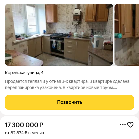
Корейская улица
,
4
Продается теплая и уютная 3-х квартира. В квартире сделана
перепланировка узаконена. В квартире новые трубы,
поменянные все окна, кроме балконного блока. Балкон
застеклен, остекление деревянное. В шаговой доступности
Позвонить
школы 135 и 11, и три детских
17 300 000
₽
от 82 874 ₽ в месяц