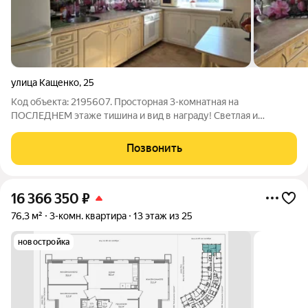
улица Кащенко
,
25
Код объекта: 2195607. Просторная 3-комнатная на
ПОСЛЕДНЕМ этаже тишина и вид в награду! Светлая и
ухоженная квартира 59,9 м заезжайте и живите сразу!
Комнаты: 17,1 + 12,9 + 8,9 м хватит места для всей семьи. Кухня
Позвонить
7,7 м, раздельный санузел,
16 366 350
₽
76,3 м²
3-комн. квартира
13 этаж из 25
новостройка