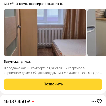
61,1 м²
3-комн. квартира
1 этаж из 10
Батумская улица
,
1
В продаже очень комфортная, чистая 3-к квартира в
кирпичном доме. Общая площадь -61.1 м2 Жилая- 38,5 м2 Две
лоджии. Раздельный санузел Оставляем всю мебель и
технику, то есть квартира полностью готова к проживанию. В
Позвонить
пешей доступности парк Швейцарии.
16 137 450
₽