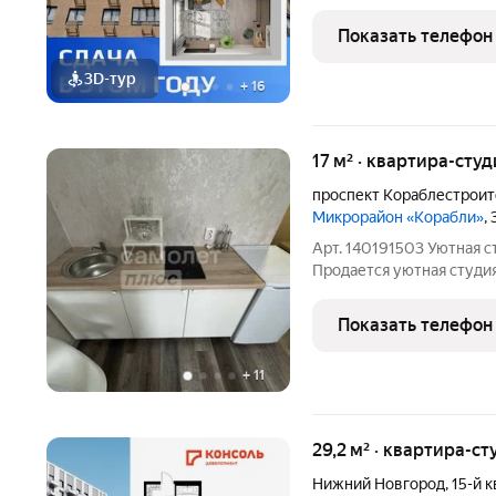
выгодно" (дополнительна
действия акций ограниче
Показать телефон
2-х
3D-тур
+
16
17 м² · квартира-студ
проспект Кораблестрои
Микрорайон «Корабли»
,
Арт. 140191503 Уютная с
Продается уютная студи
ремонтом в ЖК Корабли. 
прихожая, кухонная зона,
Показать телефон
кухонный
+
11
29,2 м² · квартира-ст
Нижний Новгород
,
15-й 