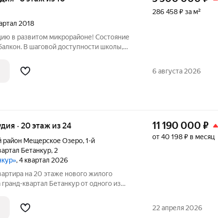
286 458 ₽ за м²
вартал 2018
ию в развитом микрорайоне! Состояние
балкон. В шаговой доступности школы,
 рынок, Физкульт. Остановка
та в 3х минутах ходьбы. Также ряжом
6 августа 2026
11 190 000
₽
удия · 20 этаж из 24
от 40 198 ₽ в месяц
 район Мещерское Озеро
,
1-й
вартал Бетанкур
,
2
нкур»
, 4 квартал 2026
вартира на 20 этаже нового жилого
 гранд-квартал Бетанкур от одного из
в ННДК. Квартиру можно купить по
ся в черновой отделке. Рядом вся
22 апреля 2026