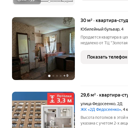
+
8
30 м² · квартира-студ
Юбилейный бульвар
,
4
Продается квартира в ц
недалеко от ТЦ "Золота
желающих купить кварти
квартире по своему вкус
Показать телефон
Квартира на
+
9
29,6 м² · квартира-ст
улица Федосеенко
,
2Д
ЖК «2Д Федосеенко»
, 4
Высота потолков в этой к
укaзана с учетом 2-х акци