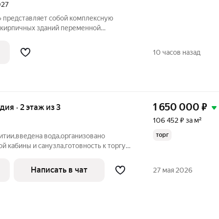
027
 представляет собой комплексную
-кирпичных зданий переменной
лощадью 29.16 на 6 этаже от
10 часов назад
велопмент.
1 650 000
₽
удия · 2 этаж из 3
106 452 ₽ за м²
торг
тии,введена вода,организовано
й кабины и санузла,готовность к торгу
р есть,срочная продажа,документы
я приносит прибыль , 12000 по
Написать в чат
27 мая 2026