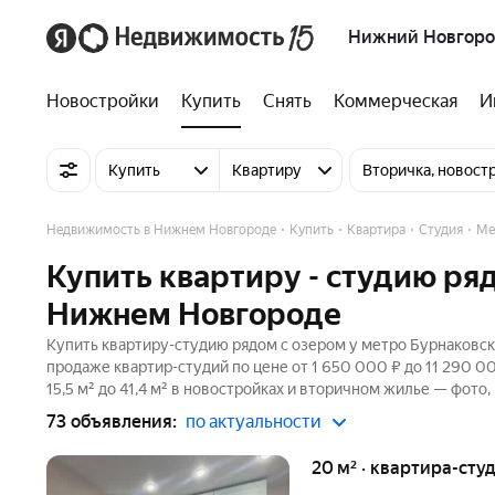
Нижний Новгор
Новостройки
Купить
Снять
Коммерческая
И
Купить
Квартиру
Вторичка, новост
Недвижимость в Нижнем Новгороде
Купить
Квартира
Студия
Ме
Купить квартиру - студию ря
Нижнем Новгороде
Купить квартиру-студию рядом с озером у метро Бурнаковск
продаже квартир-студий по цене от 1 650 000 ₽ до 11 290 
15,5 м² до 41,4 м² в новостройках и вторичном жилье — фото,
73 объявления:
по актуальности
20 м² · квартира-студ