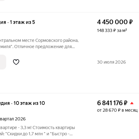
4 450 000
₽
ия · 1 этаж из 5
148 333 ₽ за м²
ентральном месте Сормовского района,
я миля". Отличное предложение для
ру в хорошем месте и сделать ремонт в
у. Дом пятиэтажный, хрущевка, кирпич.
30 июля 2026
6 841 176
₽
удия · 10 этаж из 10
от 28 670 ₽ в месяц
 квартал 2026
вартире - 3,3 м! Cтoимoсть квapтиpы
й: "Скидки до 1,7 млн " и "Быстро -