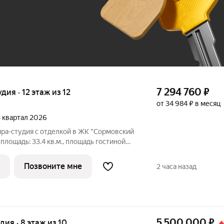
До 100 тыс. ₽
7 294 760
₽
удия · 12 этаж из 12
от 34 984 ₽ в месяц
 3 квартал 2026
ира-студия с отделкой в ЖК "Сормовский
 площадь: 33.4 кв.м., площадь гостиной
.3 кв.м. выделено под кухонную зону. Все
рону. В квартире один балкон, один
Позвоните мне
2 часа назад
5 500 000
₽
удия · 8 этаж из 10