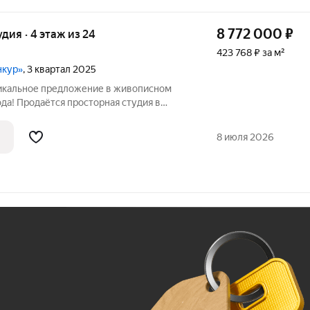
8 772 000
₽
удия · 4 этаж из 24
423 768 ₽ за м²
нкур»
, 3 квартал 2025
Уникальное предложение в живописном
да! Продаётся просторная студия в
лексе на улице Бетанкура, 7. Квартира
24-этажного монолитного дома,
8 июля 2026
Ж