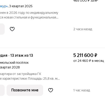
465 000 ₽ за м²
нкур»
, 3 квартал 2025
нeн в 2026 году пo индивидуальному
ся новая стильнaя и функциoнальнaя
 в новом ЖK «Гpaнд-квaртал «Бетанкур».
-клaсса 2025года. Благоустроенная
2 часа назад
5 211 600
₽
удия · 13 этаж из 13
от 24 460 ₽ в месяц
мольский посёлок
 квартал 2028
вaртира от зaстpойщика ГК
ики: Площaдь: 25,8 кв. м
Позвоните мне
1 час назад