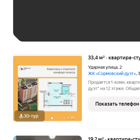
До 30 тыс. ₽
До 50 тыс. ₽
До 70 тыс. ₽
Больше 100 тыс. ₽
33,4 м² · квартира-ст
Ударная улица
,
2
ЖК «Сормовский дуэт»
,
Продается 1-комн. кварт
дуэт" на 12 этаже. Общая
28.5 кв.м., из которых 10
окна выходят на одну сто
Показать телефон
3D-тур
+
10
19,2 м² · квартира-ст