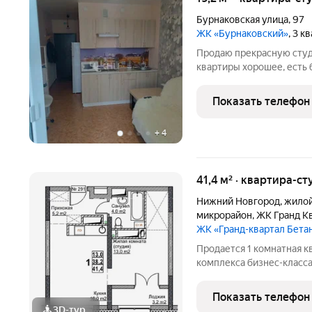
Бурнаковская улица
,
97
ЖК «Бурнаковский»
, 3 к
Продаю прекрасную студ
квартиры хорошее, есть 
детские сады, магазины,
общественного транспор
Показать телефон
прекрасное озеро для
+
4
41,4 м² · квартира-ст
Нижний Новгород
,
жилой
микрорайон
,
ЖК Гранд К
ЖК «Гранд-квартал Бета
Продается 1 комнатная к
комплекса бизнес-класса
крупнейших застройщико
ипотеке. Квартира сдает
Показать телефон
необходимая
3D-тур