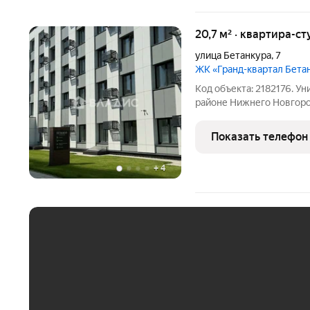
20,7 м² · квартира-ст
улица Бетанкура
,
7
ЖК «Гранд-квартал Бета
Код объекта: 2182176. 
районе Нижнего Новгоро
современном жилом комп
расположена на 4 этаже 
Показать телефон
построенного в 2025
+
4
ЕЖЕМЕСЯЧНЫЙ ПЛАТЁ