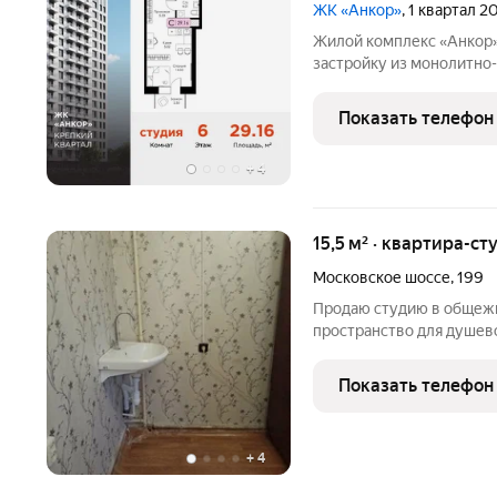
ЖК «Анкор»
, 1 квартал 2
Жилой комплекс «Анкор»
застройку из монолитно
этажности. Продается квартира-студия № 52 с предчистовой
отделкой в ЖК "Анкор" п
Показать телефон
застройщика Консоль де
+
4
15,5 м² · квартира-ст
Московское шоссе
,
199
Продаю студию в общежи
пространство для душево
для формирования,масте
готовы,агент есть,студи
Показать телефон
аренде,готов арендатор
+
4