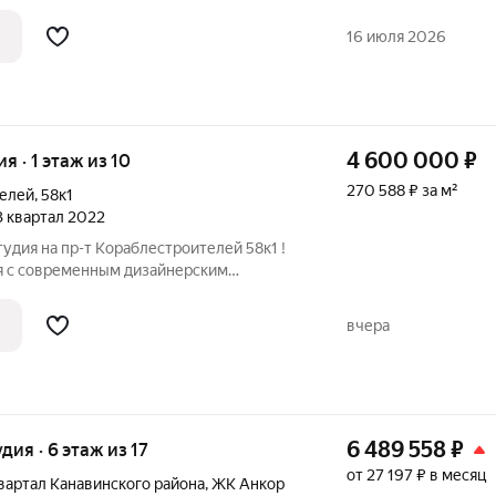
я скидка при подписании ДДУ). Срок
н. Выша выгода на эту квартиру с учетом
16 июля 2026
4 600 000
₽
ия · 1 этаж из 10
270 588 ₽ за м²
телей
,
58к1
 3 квартал 2022
тудия на пр-т Кораблестроителей 58к1 !
я с современным дизайнерским
Площадь студии 17 кВ.м, есть небольшая
 спальная зона и санузел. Стильный
вчера
6 489 558
₽
удия · 6 этаж из 17
от 27 197 ₽ в месяц
квартал Канавинского района
,
ЖК Анкор