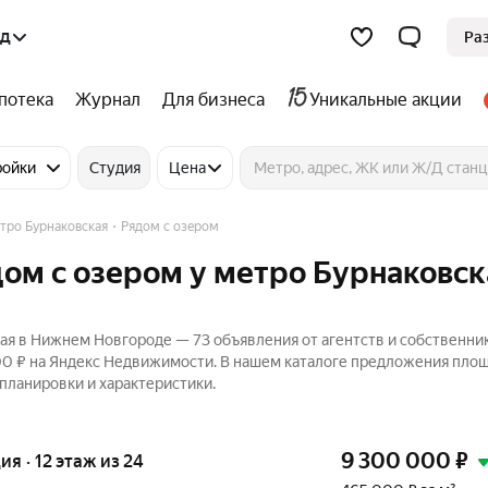
од
Ра
потека
Журнал
Для бизнеса
Уникальные акции
ройки
Студия
Цена
тро Бурнаковская
Рядом с озером
дом с озером у метро Бурнаковск
ая в Нижнем Новгороде — 73 объявления от агентств и собственни
000 ₽ на Яндекс Недвижимости. В нашем каталоге предложения пло
 планировки и характеристики.
9 300 000
₽
ия · 12 этаж из 24