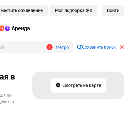
зместить объявление
Моя подборка ЖК
Войти
1
Сохранить поиск
Метро
ая в
Смотреть на карте
ков по
щадью от