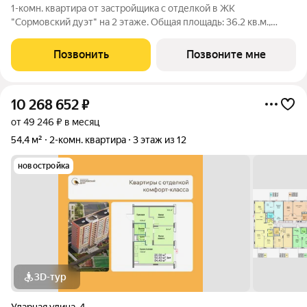
1-комн. квартира от застройщика с отделкой в ЖК
"Сормовский дуэт" на 2 этаже. Общая площадь: 36.2 кв.м.,
жилая: 18 кв.м., площадь просторной кухни-столовой: 11 кв.м.
Все окна выходят на одну сторону. В квартире один
Позвонить
Позвоните мне
совмещенный санузел. Высота
10 268 652
₽
от 49 246 ₽ в месяц
54,4 м²
2-комн. квартира
3 этаж из 12
новостройка
3D-тур