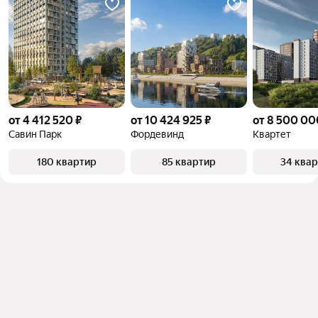
от 4 412 520 ₽
от 10 424 925 ₽
от 8 500 00
Савин Парк
Фордевинд
Квартет
180 квартир
85 квартир
34 ква