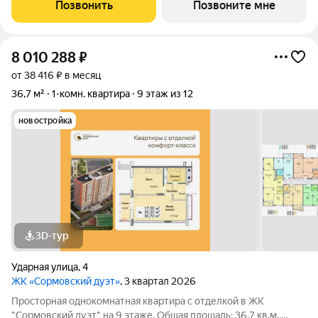
светлая, естественная вентиляция при открытии окон. В
Позвонить
Позвоните мне
квартире одна
8 010 288
₽
от 38 416 ₽ в месяц
36,7 м²
1-комн. квартира
9 этаж из 12
новостройка
3D-тур
Ударная улица
,
4
ЖК «Сормовский дуэт»
, 3 квартал 2026
Просторная однокомнатная квартира с отделкой в ЖК
"Сормовский дуэт" на 9 этаже. Общая площадь: 36.7 кв.м.,