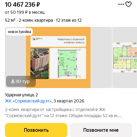
10 467 236
₽
от 50 199 ₽ в месяц
52 м²
2-комн. квартира
12 этаж из 12
новостройка
3D-тур
Ударная улица
,
2
ЖК «Сормовский дуэт»
, 3 квартал 2026
2-комн. квартира от застройщика с отделкой в ЖК
"Сормовский дуэт" на 12 этаже. Общая площадь: 52 кв.м.,
жилая: 20 кв.м., площадь просторной кухни-столовой: 15.8 кв.м.
Комнаты изолированные, все окна выходят на одну сторону. В
Позвонить
Позвоните мне
квартире одна лоджия,