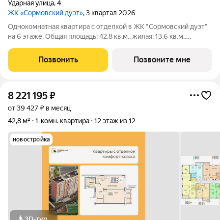
Ударная улица
,
4
ЖК «Сормовский дуэт»
, 3 квартал 2026
Однокомнатная квартира с отделкой в ЖК "Сормовский дуэт"
на 6 этаже. Общая площадь: 42.8 кв.м., жилая: 13.6 кв.м.,
площадь просторной кухни-столовой: 17.2 кв.м. Все окна
выходят на одну сторону. В квартире один балкон, один
Позвонить
Позвоните мне
совмещенный санузел.
8 221 195
₽
от 39 427 ₽ в месяц
42,8 м²
1-комн. квартира
12 этаж из 12
новостройка
3D-тур