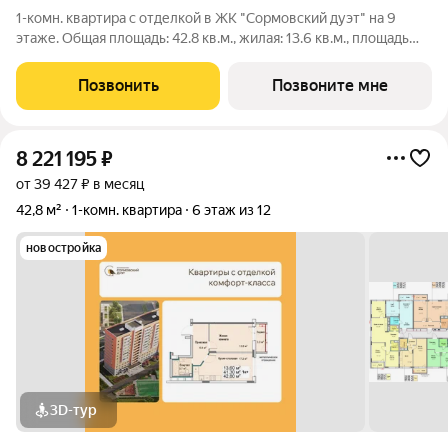
1-комн. квартира с отделкой в ЖК "Сормовский дуэт" на 9
этаже. Общая площадь: 42.8 кв.м., жилая: 13.6 кв.м., площадь
просторной кухни-столовой: 17.2 кв.м. Все окна выходят на
одну сторону. В квартире один балкон, один совмещенный
Позвонить
Позвоните мне
санузел. Высота
8 221 195
₽
от 39 427 ₽ в месяц
42,8 м²
1-комн. квартира
6 этаж из 12
новостройка
3D-тур