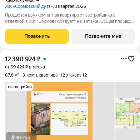
Ударная улица
,
4
ЖК «Сормовский дуэт»
, 3 квартал 2026
Продается двухкомнатная квартира от застройщика с
отделкой в ЖК "Сормовский дуэт" на 3 этаже. Общая площадь:
54.4 кв.м., жилая: 20 кв.м., площадь просторной кухни-
столовой: 19.6 кв.м. Комнаты изолированные, все окна
Позвонить
Позвоните мне
выходят на одну сторону. В
12 390 924
₽
от 59 424 ₽ в месяц
67,8 м²
3-комн. квартира
12 этаж из 12
новостройка
3D-тур