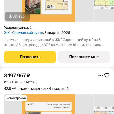
3D-тур
Ударная улица
,
2
ЖК «Сормовский дуэт»
, 3 квартал 2026
1-комн. квартира с отделкой в ЖК "Сормовский дуэт" на 8
этаже. Общая площадь: 37.7 кв.м., жилая: 18 кв.м., площадь
просторной кухни-столовой: 11 кв.м. Все окна выходят на одну
сторону. В квартире один совмещенный санузел. Высота
Позвонить
Позвоните мне
потолков 2.65 м. Дом
8 197 967
₽
от 39 316 ₽ в месяц
42,8 м²
1-комн. квартира
4 этаж из 12
новостройка