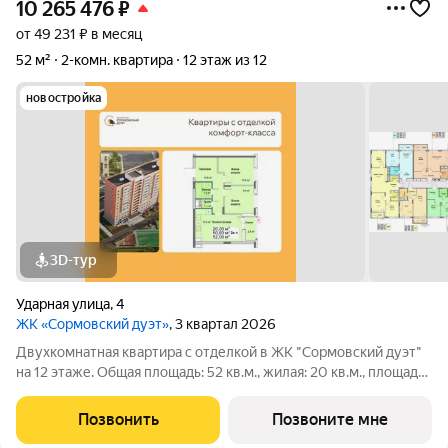
10 265 476
₽
от 49 231 ₽ в месяц
52 м²
2-комн. квартира
12 этаж из 12
новостройка
3D-тур
Ударная улица
,
4
ЖК «Сормовский дуэт»
, 3 квартал 2026
Двухкомнатная квартира с отделкой в ЖК "Сормовский дуэт"
на 12 этаже. Общая площадь: 52 кв.м., жилая: 20 кв.м., площадь
просторной кухни-столовой: 15.8 кв.м. Комнаты
изолированные, все окна выходят на одну сторону. В квартире
Позвонить
Позвоните мне
одна лоджия, один