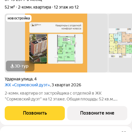
52 м²
2-комн. квартира
12 этаж из 12
новостройка
3D-тур
Ударная улица
,
4
ЖК «Сормовский дуэт»
, 3 квартал 2026
2-комн. квартира от застройщика с отделкой в ЖК
"Сормовский дуэт" на 12 этаже. Общая площадь: 52 кв.м.,
жилая: 20 кв.м., площадь просторной кухни-столовой: 15.8 кв.м.
Комнаты изолированные, все окна выходят на одну сторону. В
Позвонить
Позвоните мне
квартире одна лоджия,