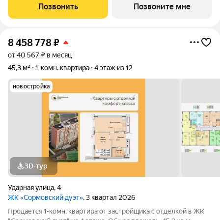
Комнаты изолированные, все окна выходят на одну сторону. В
Позвонить
Позвоните мне
квартире одна лоджия,
8 458 778
₽
от 40 567 ₽ в месяц
45,3 м²
1-комн. квартира
4 этаж из 12
новостройка
3D-тур
Ударная улица
,
4
ЖК «Сормовский дуэт»
, 3 квартал 2026
Продается 1-комн. квартира от застройщика с отделкой в ЖК