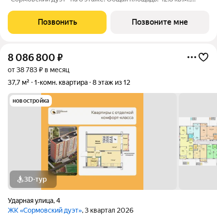
жилая: 13.6 кв.м., площадь просторной кухни-столовой: 17.2
кв.м. Все окна выходят на одну сторону. В квартире один
Позвонить
Позвоните мне
балкон, один совмещенный
8 086 800
₽
от 38 783 ₽ в месяц
37,7 м²
1-комн. квартира
8 этаж из 12
новостройка
3D-тур
Ударная улица
,
4
ЖК «Сормовский дуэт»
, 3 квартал 2026