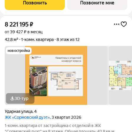
выходят на одну сторону. В квартире один совмещенный
Позвонить
Позвоните мне
санузел. Высота
8 221 195
₽
от 39 427 ₽ в месяц
42,8 м²
1-комн. квартира
8 этаж из 12
новостройка
3D-тур
Ударная улица
,
4
ЖК «Сормовский дуэт»
, 3 квартал 2026
1-комн. квартира от застройщика с отделкой в ЖК
"Сормовский дуэт" на 8 этаже. Общая площадь: 42.8 кв.м.,