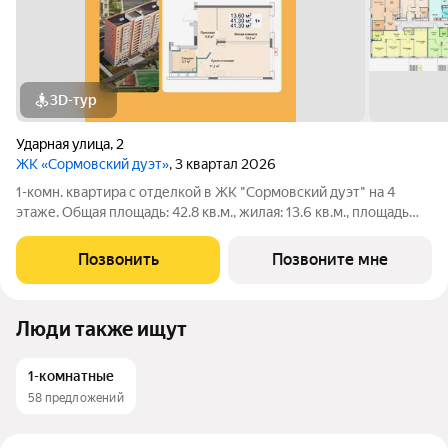
3D-тур
Ударная улица
,
2
ЖК «Сормовский дуэт»
, 3 квартал 2026
1-комн. квартира с отделкой в ЖК "Сормовский дуэт" на 4
этаже. Общая площадь: 42.8 кв.м., жилая: 13.6 кв.м., площадь
просторной кухни-столовой: 17.2 кв.м. Все окна выходят на
одну сторону. В квартире один совмещенный санузел. Высота
Позвонить
Позвоните мне
потолков 2.65 м.
Люди также ищут
1-комнатные
58 предложений