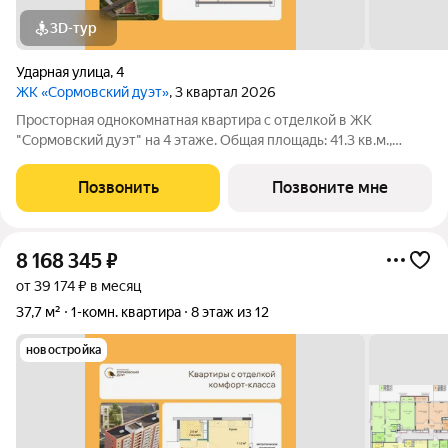
3D-тур
Ударная улица
,
4
ЖК «Сормовский дуэт»
, 3 квартал 2026
Просторная однокомнатная квартира с отделкой в ЖК
"Сормовский дуэт" на 4 этаже. Общая площадь: 41.3 кв.м.,
жилая: 13.6 кв.м., площадь просторной кухни-столовой: 17.2
кв.м. Все окна выходят на одну сторону. В квартире один
Позвонить
Позвоните мне
совмещенный санузел. Высота
8 168 345
₽
от 39 174 ₽ в месяц
37,7 м²
1-комн. квартира
8 этаж из 12
новостройка