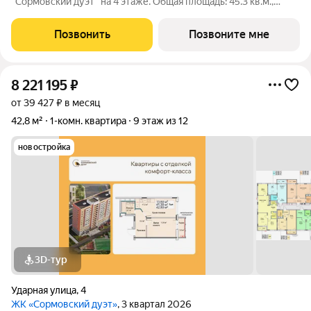
"Сормовский дуэт" на 4 этаже. Общая площадь: 45.3 кв.м.,
жилая: 15.4 кв.м., площадь просторной кухни-столовой: 19.7
кв.м. Все окна выходят на одну сторону. В квартире один
Позвонить
Позвоните мне
совмещенный санузел.
8 221 195
₽
от 39 427 ₽ в месяц
42,8 м²
1-комн. квартира
9 этаж из 12
новостройка
3D-тур
Ударная улица
,
4
ЖК «Сормовский дуэт»
, 3 квартал 2026