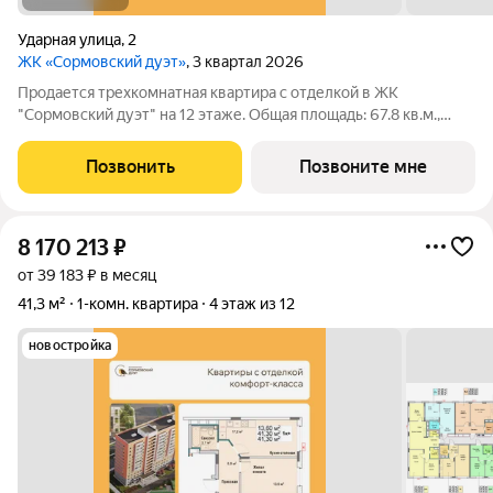
Ударная улица
,
2
ЖК «Сормовский дуэт»
, 3 квартал 2026
Продается трехкомнатная квартира с отделкой в ЖК
"Сормовский дуэт" на 12 этаже. Общая площадь: 67.8 кв.м.,
жилая: 33.7 кв.м., площадь просторной кухни-столовой: 18.5
кв.м. Квартира угловая, очень светлая, естественная
Позвонить
Позвоните мне
вентиляция при открытии окон. В
8 170 213
₽
от 39 183 ₽ в месяц
41,3 м²
1-комн. квартира
4 этаж из 12
новостройка