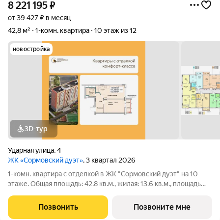
8 221 195
₽
от 39 427 ₽ в месяц
42,8 м²
1-комн. квартира
10 этаж из 12
новостройка
3D-тур
Ударная улица
,
4
ЖК «Сормовский дуэт»
, 3 квартал 2026
1-комн. квартира с отделкой в ЖК "Сормовский дуэт" на 10
этаже. Общая площадь: 42.8 кв.м., жилая: 13.6 кв.м., площадь
просторной кухни-столовой: 17.2 кв.м. Все окна выходят на
одну сторону. В квартире один балкон, один совмещенный
Позвонить
Позвоните мне
санузел. Высота