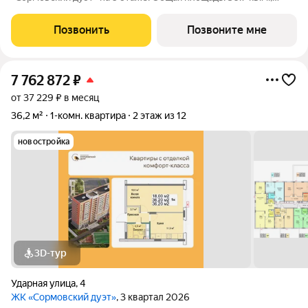
жилая: 17 кв.м., площадь просторной кухни-столовой: 10.6 кв.м.
Все окна выходят на одну сторону. В квартире один балкон,
Позвонить
Позвоните мне
один совмещенный
7 762 872
₽
от 37 229 ₽ в месяц
36,2 м²
1-комн. квартира
2 этаж из 12
новостройка
3D-тур
Ударная улица
,
4
ЖК «Сормовский дуэт»
, 3 квартал 2026