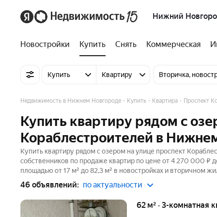
Нижний Новгор
Новостройки
Купить
Снять
Коммерческая
И
Купить
Квартиру
Вторичка, новост
Недвижимость в Нижнем Новгороде
Купить
Квартира
Проспект К
Купить квартиру рядом с озе
Кораблестроителей в Нижне
Купить квартиру рядом с озером на улице проспект Корабле
собственников по продаже квартир по цене от 4 270 000 ₽ 
площадью от 17 м² до 82,3 м² в новостройках и вторичном жи
46 объявлений:
по актуальности
62 м² · 3-комнатная к