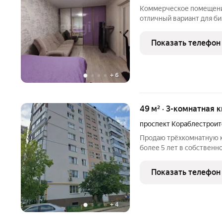
Коммерческое помещение
отличный вариант для би
помещение с удобной пл
использования под разл
Показать телефон
преимущества: площадь
+
6
49 м² · 3-комнатная 
проспект Кораблестрои
Продаю трёхкомнатную кв
более 5 лет в собственн
оформлении ипотеки по 
официальными партнерам
Показать телефон
Сбербанк России - Банк
+
4