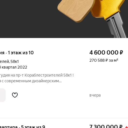
До 100 тыс. ₽
4 600 000
₽
ия · 1 этаж из 10
270 588 ₽ за м²
телей
,
58к1
 3 квартал 2022
тудия на пр-т Кораблестроителей 58к1 !
я с современным дизайнерским
Площадь студии 17 кВ.м, есть небольшая
 спальная зона и санузел. Стильный
вчера
7 300 000
₽
квартира · 5 этаж из 9