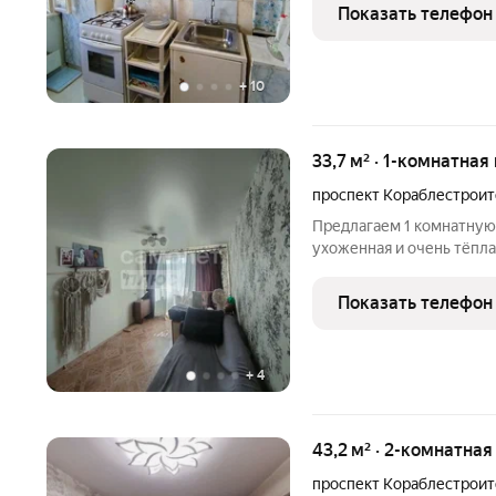
этаже девятиэтажного па
Показать телефон
золотая
+
10
33,7 м² · 1-комнатная
проспект Кораблестрои
Предлагаем 1 комнатную 
ухоженная и очень тёпла
собственного проживания
Удачное расположение: 
Показать телефон
магистралей, тихий
+
4
43,2 м² · 2-комнатная
проспект Кораблестрои