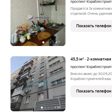
проспект Кораблестрои
Продается 3х комнатная
отделкой. Очень удачная
изолированные. Большая
раздельный. Окна пласти
Показать телефон
плитка. Отделка квартир
+
7
45,5 м² · 2-комнатна
проспект Кораблестрои
Внесен аванс до 30.09.20
Кораблестроителей ваш
жизни! Предлагаем ваш
в одном из самых перспе
Показать телефон
инфраструктура и
+
14