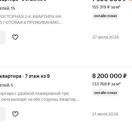
155 319 ₽ за м²
телей
,
15
онлайн показ
НИЮ
манию светлую и теплую двухкомнатную
 в панельном доме по адресу: проспект
27 июля 2026
Этот вариант
8 200 000
₽
 квартира · 7 этаж из 9
133 768 ₽ за м²
телей
,
5
онлайн показ
вартира с удобной планировкой: три
окна выходят на обе стороны. Квартира
жно заехать сразу и
ерьер под себя. Центральное отопление.
21 июля 2026