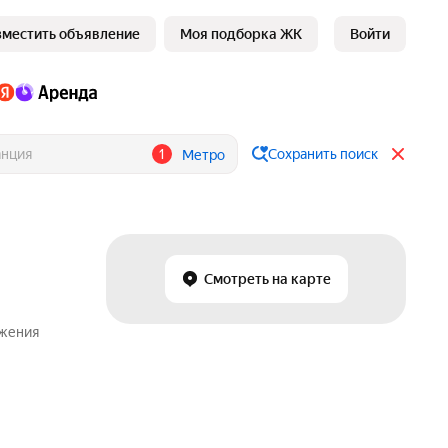
зместить объявление
Моя подборка ЖК
Войти
1
Сохранить поиск
Метро
Смотреть на карте
ожения