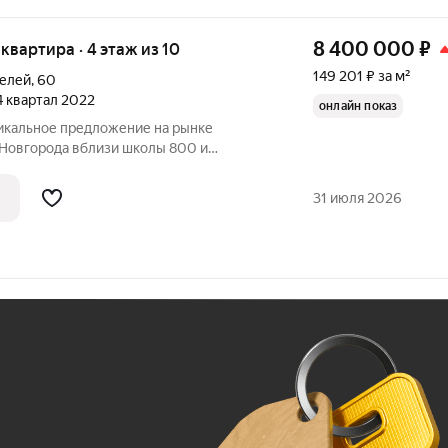
8 400 000
₽
я квартира · 4 этаж из 10
149 201 ₽ за м²
телей
,
60
 4 квартал 2022
онлайн показ
никальное предложение на рынке
Новгорода вблизи школы 800 и
очная продажа, без долгов и
 альтернативы, готовы быстро выйти на
31 июля 2026
ная 2
Ж