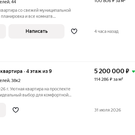
100 806 ₽ за м²
телей
,
44
 квартира со свежей муниципальной
 планировка и все комнатв
 квадратная прихожая, Санузел
ковые, на полу линолеум. В ванной
Написать
4 часа назад
ы в светлых
5 200 000
₽
я квартира · 4 этаж из 9
114 286 ₽ за м²
телей
,
38к2
26 г. Уютная квартира на проспекте
 идеальный выбор для комфортной
ему вниманию квартиру, расположенную
ктивных районов города. Развитая
31 июля 2026