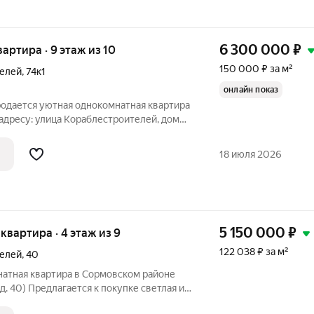
6 300 000
₽
квартира · 9 этаж из 10
150 000 ₽ за м²
телей
,
74к1
онлайн показ
родается уютная однокомнатная квартира
адресу: улица Кораблестроителей, дом
артиры: Общая площадь: 42 кв.м Жилая
,7 кв.м Балкон: 2,9 кв.м Раздельные
18 июля 2026
5 150 000
₽
я квартира · 4 этаж из 9
122 038 ₽ за м²
телей
,
40
натная квартира в Сормовском районе
д. 40) Предлагается к покупке светлая и
вартира на востребованном среднем