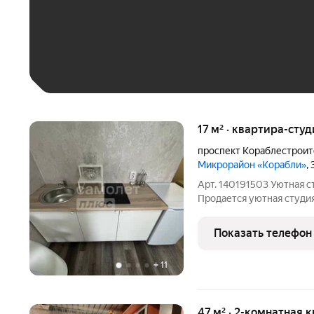
До 30 тыс. ₽
До 50 тыс. ₽
До 70 тыс. ₽
Больше 100 тыс. ₽
17 м² · квартира-студ
проспект Кораблестрои
Микрорайон «Корабли»
,
Арт. 140191503 Уютная с
Продается уютная студи
ремонтом в ЖК Корабли. 
прихожая, кухонная зона,
Показать телефон
кухонный
+
11
47 м² · 2-комнатная 