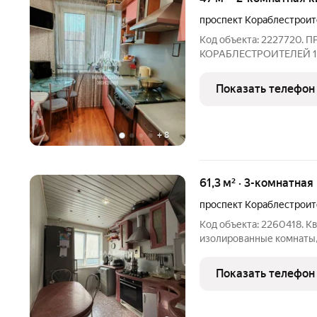
проспект Кораблестрои
Код объекта: 2227720. ПРОСТОРНАЯ 2-К. КВАРТИРА НА
КОРАБЛЕСТРОИТЕЛЕЙ 15 ГОТОВАЯ К ПРОЖИВА
Предлагаем вашему вни
квартиру, расположенную
Показать телефон
Кораблестроителей, 15. 
+
8
61,3 м² · 3-комнатная
проспект Кораблестрои
Код объекта: 2260418. К
изолированные комнаты, 
в хорошем косметическом состоянии мо
постепенно обновить инт
Показать телефон
Во дворе