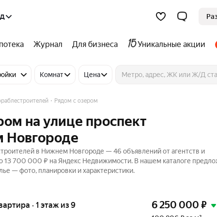
од
Ра
потека
Журнал
Для бизнеса
Уникальные акции
ройки
Комнат
Цена
ораблестроителей
Рядом с озером
ром на улице проспект
м Новгороде
строителей в Нижнем Новгороде — 46 объявлений от агентств и
до 13 700 000 ₽ на Яндекс Недвижимости. В нашем каталоге предл
лье — фото, планировки и характеристики.
6 250 000
₽
вартира · 1 этаж из 9