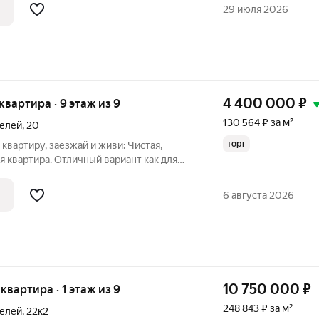
нельного дома. О квартире: Этаж: 4 из 9
29 июля 2026
4 400 000
₽
 квартира · 9 этаж из 9
130 564 ₽ за м²
телей
,
20
торг
квартиру, заезжай и живи: Чистая,
я квартира. Отличный вариант как для
, так и для выгодной сдачи в аренду.
Дом утеплен, удалён от шумных
6 августа 2026
10 750 000
₽
 квартира · 1 этаж из 9
248 843 ₽ за м²
телей
,
22к2