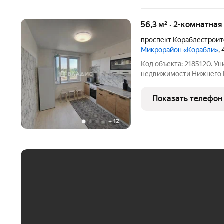
56,3 м² · 2-комнатна
проспект Кораблестрои
Микрорайон «Корабли»
,
Код объекта: 2185120. У
недвижимости Нижнего 
Светлоярского парка. Ср
обременений, без выбора
Показать телефон
сделку. Светлая простор
+
12
ЕЖЕМЕСЯЧНЫЙ ПЛАТЁ