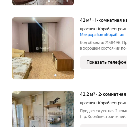
+
9
42 м² · 1-комнатная 
проспект Кораблестрои
Микрорайон «Корабли»
Код объекта: 2158496. П
в хорошем состоянии по 
74к1. Характеристики кв
площадь: 18 кв.м Кухня: 9
Показать телефон
санузлы
42,2 м² · 2-комнатна
проспект Кораблестрои
Продается уютная 2-ком
(пр. Кораблестроителей, 
теплая двухкомнатная к