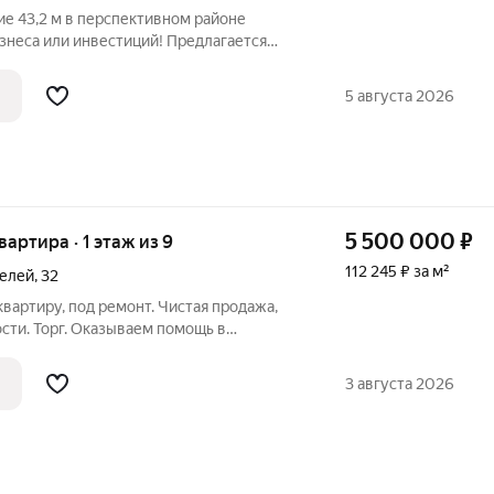
 43,2 м в перспективном районе
знеса или инвестиций! Предлагается
анировкой и хорошим потенциалом для
ичные виды деятельности. Основные
5 августа 2026
5 500 000
₽
квартира · 1 этаж из 9
112 245 ₽ за м²
телей
,
32
артиру, под ремонт. Чистая продажа,
ости. Торг. Оказываем помощь в
сниженной % ставке. Мы являемся
и самых известных банков - ПАО
3 августа 2026
 ВТБ ПАО