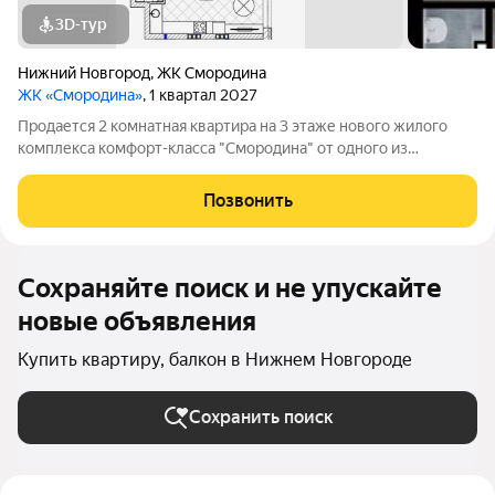
3D-тур
Нижний Новгород
,
ЖК Смородина
ЖК «Смородина»
, 1 квартал 2027
Продается 2 комнатная квартира на 3 этаже нового жилого
комплекса комфорт-класса "Cмородина" от одного из
крупнейших застройщиков ГК ННДК. Квартиру можно купить
по ипотеке, в т.ч. и по льготным программам. В доме есть лифт,
Позвонить
высота потолков в квартире
Сохраняйте поиск и не упускайте
новые объявления
Купить квартиру, балкон в Нижнем Новгороде
Сохранить поиск