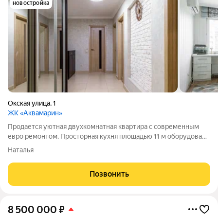
новостройка
Окская улица
,
1
ЖК «Аквамарин»
Продается уютная двухкомнатная квартира с современным
евро ремонтом. Просторная кухня площадью 11 м оборудована
всей необходимой техникой, включая холодильник. Комнаты
Наталья
изолированные, что обеспечивает комфорт и приватность. В
квартире раздельный
Позвонить
8 500 000
₽