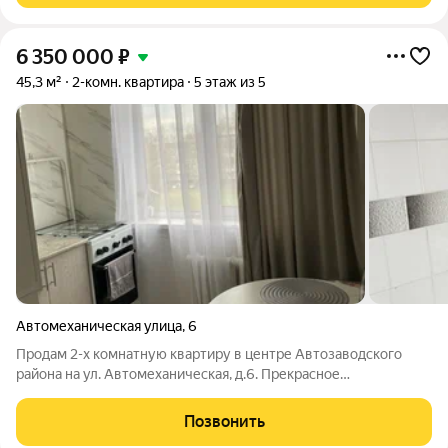
6 350 000
₽
45,3 м²
2-комн. квартира
5 этаж из 5
Автомеханическая улица
,
6
Продам 2-х комнатную квартиру в центре Автозаводского
района на ул. Автомеханическая, д.6. Прекрасное
расположение - дом в глубине от дороги, метро в пешей
доступности, рядом две школы несколько детских садов,
Позвонить
много сетевых магазинов. 5 этаж 5-ти