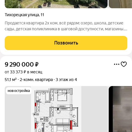
Тихорецкая улица
,
11
Продается квартира 2х ком, всё рядом: озеро, школа, детские
сады, детская поликлиника в шаговой доступности, магазины.
Про квартиру: Кирпичный дом тепло зимой и прохладно
летом, отличная шумоизоляция. Две комнаты идеально для
Позвонить
семьи с детьми или
9 290 000
₽
от 33 373 ₽ в месяц
51,1 м²
2-комн. квартира
3 этаж из 4
новостройка