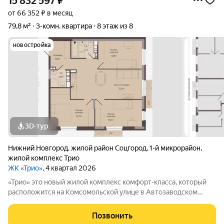
15 832 597
₽
от 66 352 ₽ в месяц
79,8 м²
3-комн. квартира
8 этаж из 8
новостройка
3D-тур
Нижний Новгород
,
жилой район Соцгород
,
1-й микрорайон
,
жилой комплекс Трио
ЖК «Трио»
, 4 квартал 2026
«Трио» это новый жилой комплекс комфорт-класса, который
расположится на Комсомольской улице в Автозаводском
районе Нижнего Новгорода. ЖК «Трио» состоит из трёх ярких
одноподъездных корпусов. Высота каждого корпуса не
Позвонить
превышает 8 этажей. А это