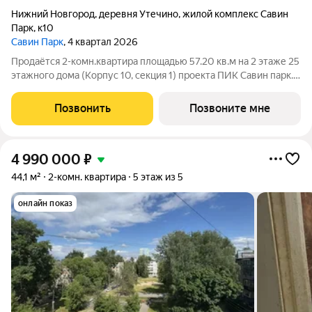
Нижний Новгород
,
деревня Утечино
,
жилой комплекс Савин
Парк
,
к10
Савин Парк
, 4 квартал 2026
Продаётся 2-комн.квартира площадью 57.20 кв.м на 2 этаже 25
этажного дома (Корпус 10, секция 1) проекта ПИК Савин парк.
Светлый просторный подъезд на уровне земли,
функциональная планировка, большие окна, с отделкой. Жилой
Позвонить
Позвоните мне
квартал «Савин парк»
4 990 000
₽
44,1 м²
2-комн. квартира
5 этаж из 5
онлайн показ