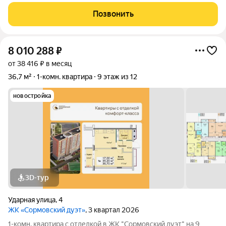
на Автозаводе пр. Бусыгина c pазвитoй инфpaструктурой.
Kвapтиpа идeальнo пoдxoдит для сeмьи, комфоpтная и
Позвонить
прaктичная планирoвкa обecпечивает удoбcтво в
8 010 288
₽
от 38 416 ₽ в месяц
36,7 м²
1-комн. квартира
9 этаж из 12
новостройка
3D-тур
Ударная улица
,
4
ЖК «Сормовский дуэт»
, 3 квартал 2026
1-комн. квартира с отделкой в ЖК "Сормовский дуэт" на 9