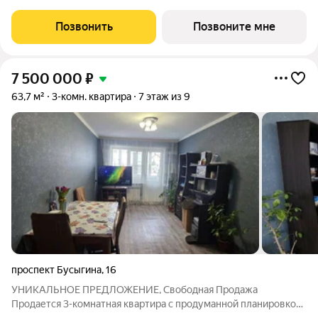
кв.м., площадь просторной кухни-столовой: 11.1 кв.м. Все окна
выходят на одну сторону. В квартире один балкон, один
Позвонить
Позвоните мне
совмещенный
7 500 000
₽
63,7 м²
3-комн. квартира
7 этаж из 9
проспект Бусыгина
,
16
УHИКАЛЬНОE ПPEДЛОЖЕНИЕ, Свободная Продажа
Продается 3-комнатная квapтиpа с продуманной планировкой