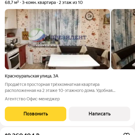
68,7 м²
3-комн. квартира
2 этаж из 10
Красноуральская улица
,
3А
Продаётся просторная трёхкомнатная квартира
расположенная на 2 этаже 10-этажного дома. Удобная
планировка квартиры, на разные стороны, имеется 2 большие
Агентство Офис-менеджер
лоджии, кладовка, раздельный с/узел, вместо ванны - душевая
кабина. Отличные соседи по тамбуру.
Позвонить
Написать