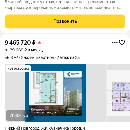
В чистой продаже уютная, теплая, светлая трехкомнатная
квартира с изолированными комнатами, расположенная по
адресу: Автозаводский район, пр. Кирова, дом 24. Общая
площадь с учетом лоджии и балкона 62,6 кв.м. без учета 59,9 ,
Позвонить
жилая площадь 43,2
9 465 720
₽
от 39 669 ₽ в месяц
56,8 м²
2-комн. квартира
2 этаж из 25
новостройка
3D-тур
Нижний Новгород
,
ЖК Кузнечиха Город
,
4