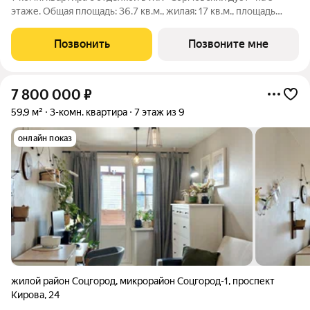
этаже. Общая площадь: 36.7 кв.м., жилая: 17 кв.м., площадь
просторной кухни-столовой: 10.6 кв.м. Все окна выходят на
одну сторону. В квартире один балкон, один совмещенный
Позвонить
Позвоните мне
санузел. Высота
7 800 000
₽
59,9 м²
3-комн. квартира
7 этаж из 9
онлайн показ
жилой район Соцгород
,
микрорайон Соцгород-1
,
проспект
Кирова
,
24