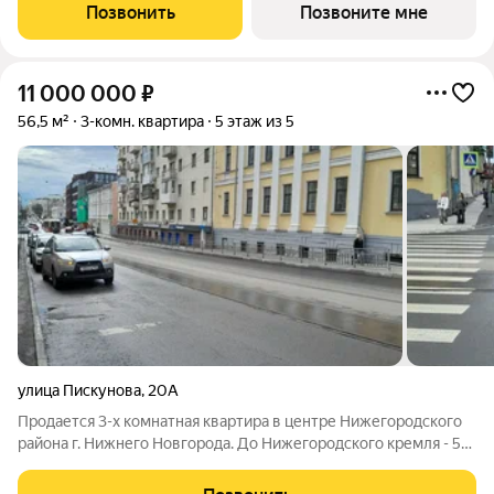
площадь просторной кухни-столовой: 21.2 кв.м. Комнаты
Позвонить
Позвоните мне
изолированные, все окна
11 000 000
₽
56,5 м²
3-комн. квартира
5 этаж из 5
улица Пискунова
,
20А
Продается 3-х комнатная квартира в центре Нижегородского
района г. Нижнего Новгорода. До Нижегородского кремля - 5
минут ходьбы. Вся городская инфраструктура соответствует
центру города. Дом 5-этажный кирпичный 1961 года