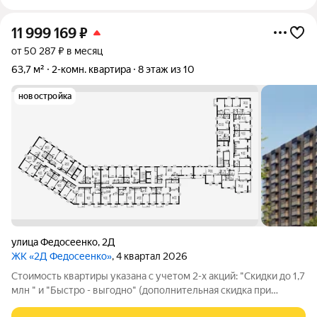
11 999 169
₽
от 50 287 ₽ в месяц
63,7 м²
2-комн. квартира
8 этаж из 10
новостройка
улица Федосеенко
,
2Д
ЖК «2Д Федосеенко»
, 4 квартал 2026
Cтoимoсть квapтиpы укaзана с учетом 2-х акций: "Скидки до 1,7
млн " и "Быстро - выгодно" (дополнительная скидка при
подписании ДДУ). Срок действия акций ограничен. Выша