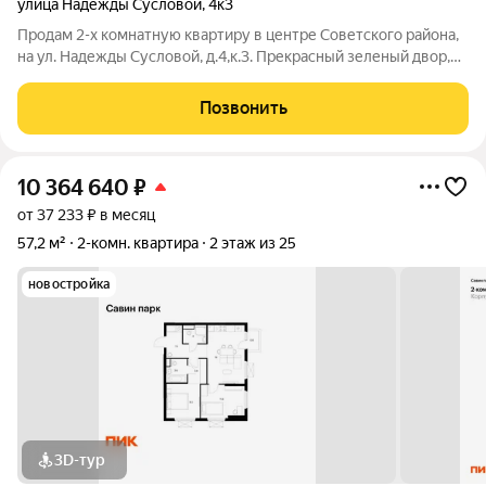
улица Надежды Сусловой
,
4к3
Продам 2-х комнатную квартиру в центре Советского района,
на ул. Надежды Сусловой, д.4,к.3. Прекрасный зеленый двор,
дом на второй линии от дороги. Рядом множество сетевых
магазинов, две школы, несколько детских шагов, отличная
Позвонить
транспортная
10 364 640
₽
от 37 233 ₽ в месяц
57,2 м²
2-комн. квартира
2 этаж из 25
новостройка
3D-тур