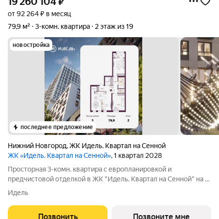
19 260 104
₽
от 92 264 ₽ в месяц
79,9 м²
3-комн. квартира
2 этаж из 19
новостройка
последнее предложение
Нижний Новгород
,
ЖК Идель. Квартал на Сенной
ЖК «Идель. Квартал на Сенной»
, 1 квартал 2028
Просторная 3-комн. квартира с европланировкой и
предчистовой отделкой в ЖК "Идель. Квартал на Сенной" на 2
этаже. Общая площадь: 79.9 кв.м., жилая: 47.3 кв.м., суммарная
Идель
площадь гостиной-столовой с кухонной зоной: 25.2 кв.м.
Европланировка, площадь
Позвонить
Позвоните мне