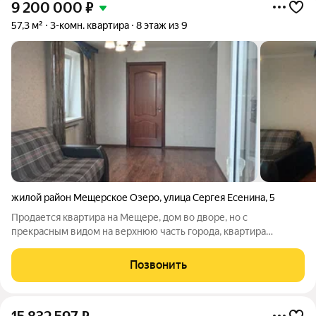
9 200 000
₽
57,3 м²
3-комн. квартира
8 этаж из 9
жилой район Мещерское Озеро
,
улица Сергея Есенина
,
5
Продается квартира на Мещере, дом во дворе, но с
прекрасным видом на верхнюю часть города, квартира
светлая! Квартира без обременений и долгов, один взрослый
собственник, никто не прописан. Быстрый выход на сделку,
Позвонить
подходит под любой вид оплаты,