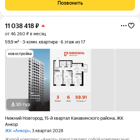
выгода на эту квартиру с учетом 2-х действующих акций
Позвонить
составляет: 1 400 718 р.
11 038 418
₽
от 46 260 ₽ в месяц
59,9 м²
3-комн. квартира
6 этаж из 17
новостройка
3D-тур
Нижний Новгород
,
15-й квартал Канавинского района
,
ЖК
Анкор
ЖК «Анкор»
, 3 квартал 2028
Жилой комплекс «Анкор» представляет собой комплексную