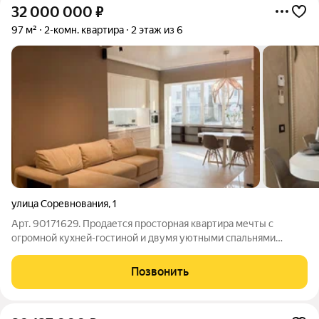
32 000 000
₽
97 м²
2-комн. квартира
2 этаж из 6
улица Соревнования
,
1
Арт. 90171629. Продается просторная квартира мечты с
огромной кухней-гостиной и двумя уютными спальнями
Квартира 97 метров находится на первом жилом ( по факту на
втором этаже) шестиэтажного здания. Две просторные
Позвонить
комнаты (площадью 13 и 19 кв.м) и