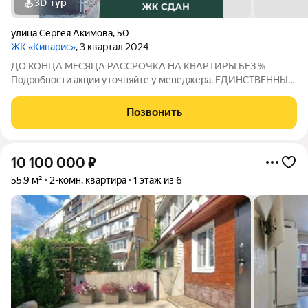
3D-тур
улица Сергея Акимова
,
50
ЖК «Кипарис»
, 3 квартал 2024
ДО КОНЦА МЕСЯЦА РАССРОЧКА НА КВАРТИРЫ БЕЗ %
Подробности акции уточняйте у менеджера. ЕДИНСТВЕННЫЙ
ДОМ УРОВНЯ СЕЛЕКТ В НИЖНЕМ НОВГОРОДЕ! СЕЛЕКТ -
единственный на Мещере дом уровня Селект. Это осознанный
Позвонить
выбор качества жизни: продуманные строительные
10 100 000
₽
55,9 м²
2-комн. квартира
1 этаж из 6