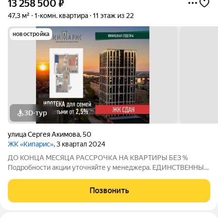
13 258 500
₽
47,3 м²
1-комн. квартира
11 этаж из 22
новостройка
3D-тур
улица Сергея Акимова
,
50
ЖК «Кипарис»
, 3 квартал 2024
ДО КОНЦА МЕСЯЦА РАССРОЧКА НА КВАРТИРЫ БЕЗ %
Подробности акции уточняйте у менеджера. ЕДИНСТВЕННЫЙ
ДОМ УРОВНЯ СЕЛЕКТ В НИЖНЕМ НОВГОРОДЕ! СЕЛЕКТ -
единственный на Мещере дом уровня Селект. Это осознанный
Позвонить
выбор качества жизни: продуманные строительные