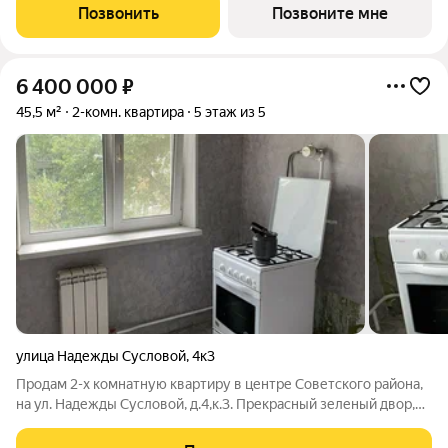
четырёхкомнатные квартиры, как с чистовой отделкой так и
Позвонить
Позвоните мне
без отделки. Благоустройство
6 400 000
₽
45,5 м²
2-комн. квартира
5 этаж из 5
улица Надежды Сусловой
,
4к3
Продам 2-х комнатную квартиру в центре Советского района,
на ул. Надежды Сусловой, д.4,к.3. Прекрасный зеленый двор,
дом на второй линии от дороги. Рядом множество сетевых
магазинов, две школы, несколько детских шагов, отличная