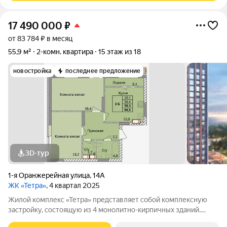
17 490 000
₽
от 83 784 ₽ в месяц
55,9 м²
2-комн. квартира
15 этаж из 18
новостройка
последнее предложение
3D-тур
1-я Оранжерейная улица
,
14А
ЖК «Тетра»
, 4 квартал 2025
Жилой комплекс «Тетра» представляет собой комплексную
застройку, состоящую из 4 монолитно-кирпичных зданий.
Застройщиком спроектированы одно-, двух- и трех- и