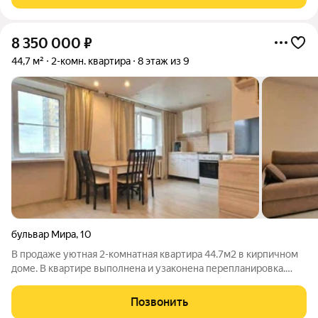
выбор качества жизни: продуманные строительные
8 350 000
₽
44,7 м²
2-комн. квартира
8 этаж из 9
бульвар Мира
,
10
В продаже уютная 2-комнатная квартира 44.7м2 в кирпичном
доме. В квартире выполнена и узаконена перепланировка.
Уютная спальня 9,0 м2 с выделенной гардеробной и выходом
на застекленную лоджию. Просторная кухня гостиная 23.8 м2
Позвонить
на два окна, при