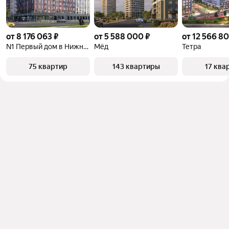
от 8 176 063 ₽
от 5 588 000 ₽
от 12 566 80
N1 Первый дом в Нижнем
Мёд
Тетра
75 квартир
143 квартиры
17 ква