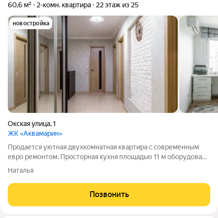
60,6 м²
2-комн. квартира
22 этаж из 25
новостройка
Окская улица
,
1
ЖК «Аквамарин»
Продается уютная двухкомнатная квартира с современным
евро ремонтом. Просторная кухня площадью 11 м оборудована
всей необходимой техникой, включая холодильник. Комнаты
Наталья
изолированные, что обеспечивает комфорт и приватность. В
квартире раздельный
Позвонить