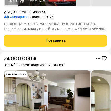
3D-тур
улица Сергея Акимова
,
50
ЖК «Кипарис»
, 3 квартал 2024
ДО КОНЦА МЕСЯЦА РАССРОЧКА НА КВАРТИРЫ БЕЗ %
Подробности акции уточняйте у менеджера. ЕДИНСТВЕННЫЙ
ДОМ УРОВНЯ СЕЛЕКТ В НИЖНЕМ НОВГОРОДЕ! СЕЛЕКТ -
единственный на Мещере дом уровня Селект. Это осознанный
Позвонить
выбор качества жизни: продуманные строительные
24 000 000
₽
91,5 м²
3-комн. квартира
5 этаж из 5
онлайн показ