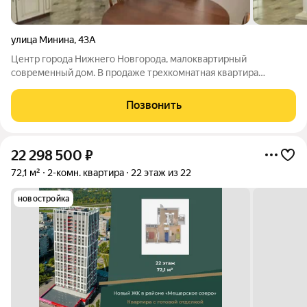
улица Минина
,
43А
Центр города Нижнего Новгорода, малоквартирный
современный дом. В продаже трехкомнатная квартира
европланировки на ул.Минина. Тихий, небольшой ЖК из трех
домов между улицами Большая Печерская и Минина. Кирпич,
Позвонить
хорошая звукоизоляция, статусные соседи.
22 298 500
₽
72,1 м²
2-комн. квартира
22 этаж из 22
новостройка