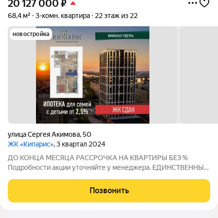
20 127 000
₽
68,4 м²
3-комн. квартира
22 этаж из 22
новостройка
улица Сергея Акимова
,
50
ЖК «Кипарис»
, 3 квартал 2024
ДО КОНЦА МЕСЯЦА РАССРОЧКА НА КВАРТИРЫ БЕЗ %
Подробности акции уточняйте у менеджера. ЕДИНСТВЕННЫЙ
ДОМ УРОВНЯ СЕЛЕКТ В НИЖНЕМ НОВГОРОДЕ! СЕЛЕКТ -
единственный на Мещере дом уровня Селект. Это осознанный
Позвонить
выбор качества жизни: продуманные строительные