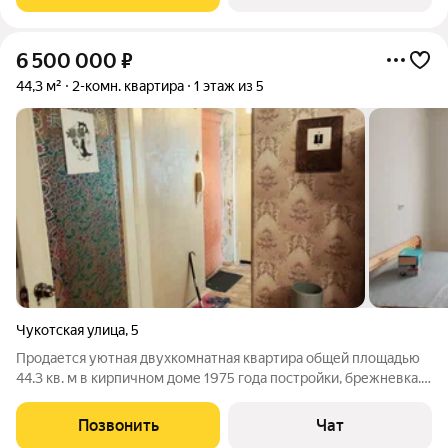
без отделки. Благоустройство
6 500 000
₽
44,3 м²
2-комн. квартира
1 этаж из 5
Чукотская улица
,
5
Продается уютная двухкомнатная квартира общей площадью
44.3 кв. м в кирпичном доме 1975 года постройки, брежневка.
Жилая площадь составляет 27.8 кв. м, а кухня 6.3 кв. м.
Квартира расположена на первом этаже пятиэтажного дома.
Позвонить
Чат
Окна выходят во двор,