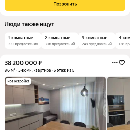
единственный на Мещере дом уровня Селект. Это осознанный
Позвонить
выбор качества жизни: продуманные строительные
Люди также ищут
1-комнатные
2-комнатные
3-комнатные
4-ко
222 предложения
308 предложений
249 предложений
126 п
38 200 000
₽
96 м²
3-комн. квартира
5 этаж из 5
новостройка