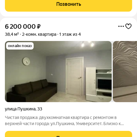
единственный на Мещере дом уровня Селект. Это осознанный
Позвонить
выбор качества жизни: продуманные строительные
6 200 000
₽
38,4 м²
2-комн. квартира
1 этаж из 4
онлайн показ
улица Пушкина
,
33
Чистая продажа: двухкомнатная квартира с ремонтом в
верхней части города: ул.Пушкина, Университет. Близко к
центру города и основным магистралям. Отличная
транспортная развязка: трамвай, автобусы по пр.Гагарина,