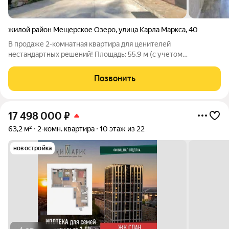
жилой район Мещерское Озеро
,
улица Карла Маркса
,
40
В продаже 2-комнатная квартира для ценителей
нестандартных решений! Площадь: 55,9 м (с учетом
присоединенной лоджии), без лоджии 43,9 м2 Планировка:
Отдельная детская комната, где можно выделить игровую и
Позвонить
спальную зоны. Зона кухни-гостиной:
17 498 000
₽
63,2 м²
2-комн. квартира
10 этаж из 22
новостройка