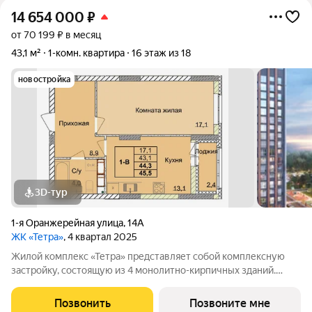
14 654 000
₽
от 70 199 ₽ в месяц
43,1 м²
1-комн. квартира
16 этаж из 18
новостройка
3D-тур
1-я Оранжерейная улица
,
14А
ЖК «Тетра»
, 4 квартал 2025
Жилой комплекс «Тетра» представляет собой комплексную
застройку, состоящую из 4 монолитно-кирпичных зданий.
Застройщиком спроектированы одно-, двух- и трех- и
четырёхкомнатные квартиры, как с чистовой отделкой так и
Позвонить
Позвоните мне