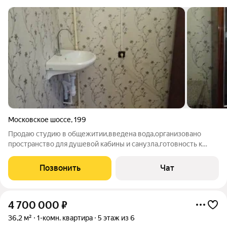
Московское шоссе
,
199
Продаю студию в общежитии,введена вода,организовано
пространство для душевой кабины и санузла,готовность к
торгу для формирования,мастер есть,срочная
продажа,документы готовы,агент есть,студия приносит
Позвонить
Чат
прибыль , 12000 по аренде,готов арендатор
4 700 000
₽
36,2 м²
1-комн. квартира
5 этаж из 6