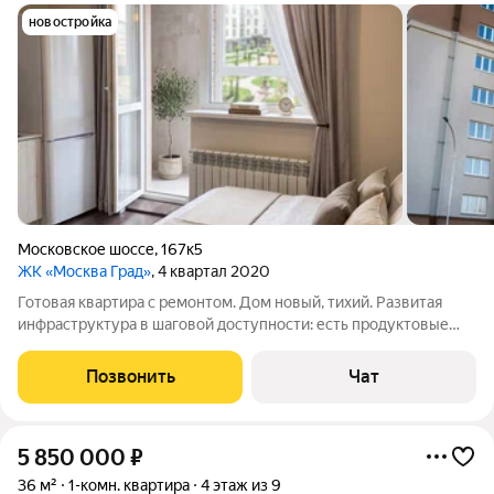
новостройка
Московское шоссе
,
167к5
ЖК «Москва Град»
, 4 квартал 2020
Готовая квартира с ремонтом. Дом новый, тихий. Развитая
инфраструктура в шаговой доступности: есть продуктовые
магазины, аптеки, пвз, детский сад, несколько школ. Удобная
транспортная развязка. Отличная управляющая компания,
Позвонить
Чат
никаких навязанных
5 850 000
₽
36 м²
1-комн. квартира
4 этаж из 9