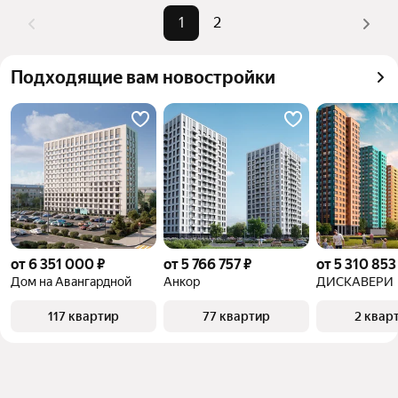
1
2
Подходящие вам новостройки
от 6 351 000 ₽
от 5 766 757 ₽
от 5 310 853
Дом на Авангардной
Анкор
ДИСКАВЕРИ
117 квартир
77 квартир
2 квар