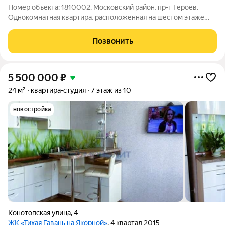
Номер объекта: 1810002. Московский район, пр-т Героев.
Однокомнатная квартира, расположенная на шестом этаже
шестиэтажного кирпичного дома. Окна выходят на солнечную
сторону. Квартира с балконом и раздельным санузлом.
Позвонить
Установлена современная входная
5 500 000
₽
24 м²
квартира-студия
7 этаж из 10
новостройка
Конотопская улица
,
4
ЖК «Тихая Гавань на Якорной»
, 4 квартал 2015