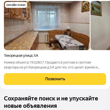
онлайн показ
Тихорецкая улица
,
5А
Номер объекта: 1932807. Продается уютная и светлая
квартира на ул.Тихорецкая д.5А для тех, кто ценит время и
комфорт: 32.5 кв.м. на втором этаже девятиэтажного
кирпичного дома. Это идеальное предложение для молодых
Позвонить
людей, студентов и инвесторов.
Сохраняйте поиск и не упускайте
новые объявления