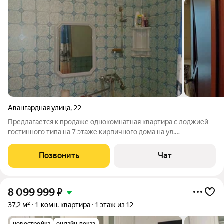
Авангардная улица
,
22
Предлагается к продаже однокомнатная квартира с лоджией
гостинного типа на 7 этаже кирпичного дома на ул.
Авангардной. Большая комната с нишей, кухня 9 м.кв., из кухни
вход на лоджию, в прихожей встроенный шкаф, при
Позвонить
Чат
дальнейшем ремонте возможность
8 099 999
₽
37,2 м²
1-комн. квартира
1 этаж из 12