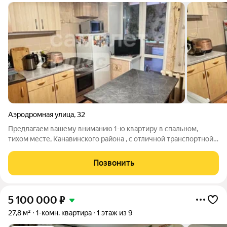
Аэродромная улица
,
32
Предлагаем вашему вниманию 1-ю квартиру в спальном,
тихом месте, Канавинского района , с отличной транспортной
развязкой.комната более 20 кв.м, с нишей, где удобно
разместить спальное место, кухня 8 кв.м, с застекленным
Позвонить
балконом плита и духовка -
5 100 000
₽
27,8 м²
1-комн. квартира
1 этаж из 9