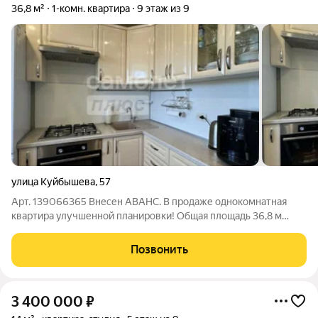
36,8 м²
1-комн. квартира
9 этаж из 9
улица Куйбышева
,
57
Арт. 139066365 Внесен АВАНС. В продаже однокомнатная
квартира улучшенной планировки! Общая площадь 36,8 м
Комната 18 м с выходом на лоджию Кухня 7,2 м Прихожая 6,7 м
Совмещенный санузел 3,4 м Лоджия с отделкой под ключ 2,5 м
Позвонить
Квартира расположена на
3 400 000
₽