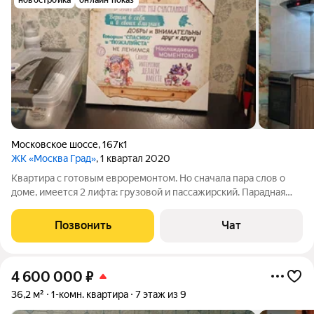
новостройка
онлайн показ
Московское шоссе
,
167к1
ЖК «Москва Град»
, 1 квартал 2020
Квартира с готовым евроремонтом. Но сначала пара слов о
доме, имеется 2 лифта: грузовой и пассажирский. Парадная
встречает комнатой для хранения колясок и велосипедов.
Холл выглядит шикарно , плитка на полу , картины на стенах.
Позвонить
Чат
Пару слов об
4 600 000
₽
36,2 м²
1-комн. квартира
7 этаж из 9