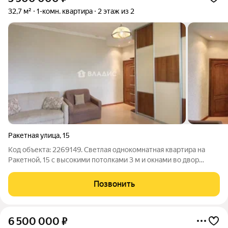
32,7 м²
1-комн. квартира
2 этаж из 2
Ракетная улица
,
15
Код объекта: 2269149. Светлая однокомнатная квартира на
Ракетной, 15 с высокими потолками 3 м и окнами во двор
спокойный уголок в привычной городской среде. Второй этаж
в блочном доме 1958 года, двухконтурный котёл
Позвонить
обеспечивает комфорт в любой
6 500 000
₽