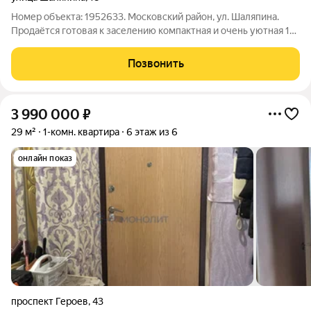
Номер объекта: 1952633. Московский район, ул. Шаляпина.
Продаётся готовая к заселению компактная и очень уютная 1к
квартира на 9 этаже 9ти этажного кирпичного дома 1972 года
постройки, где каждый квадратный метр работает на ваш
Позвонить
комфорт и экономию.
3 990 000
₽
29 м²
1-комн. квартира
6 этаж из 6
онлайн показ
проспект Героев
,
43