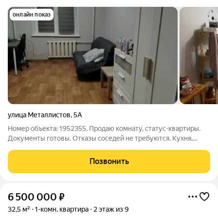
онлайн показ
улица Металлистов
,
5А
Номер объекта: 1952355. Продаю комнату, статус-квартиры.
Документы готовы. Отказы соседей не требуются. Кухня,
ванна, санузел прямо за стеной на 2 комнаты(оформлено
документально). Во второй комнате никто не живёт. Во дворе
Позвонить
детская площадка. До
6 500 000
₽
32,5 м²
1-комн. квартира
2 этаж из 9