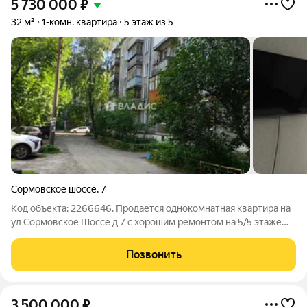
5 730 000
₽
32 м²
1-комн. квартира
5 этаж из 5
Сормовское шоссе
,
7
Код объекта: 2266646. Продается однокомнатная квартира на
ул Сормовское Шоссе д 7 с хорошим ремонтом на 5/5 этаже
Квартира светлая, теплая , с балконом Большая комната в
светлых тонах, на полу в прихожей и кухне керамогранит
Позвонить
плитка, новая проводка
3 500 000
₽