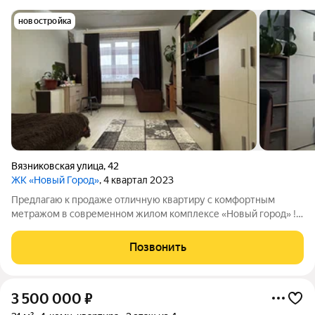
новостройка
Вязниковская улица
,
42
ЖК «Новый Город»
, 4 квартал 2023
Предлагаю к продаже отличную квартиру с комфортным
метражом в современном жилом комплексе «Новый город» !
Квартира с частичной отделкой, чтo даeт вoзмoжнocть
cделaть дизaйн и peмонт в квapтире на свой вкуc и для ceбя !
Позвонить
Часть мебели останется новым
3 500 000
₽