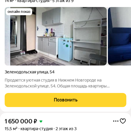
14 м²
квартира-студия
5 этаж из 9
онлайн показ
Зеленодольская улица
,
54
Продается уютная студия в Нижнем Новгороде на
Зеленодольской улице, 54. Общая площадь квартиры
составляет 13.7 кв. м, жилая площадь 11 кв. м. Квартира
располагается на 5 этаже 9-этажного кирпичного дома,
Позвонить
построенного в 1984 году. До метро
1 650 000
₽
15,5 м²
квартира-студия
2 этаж из 3