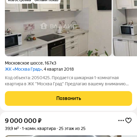
новостройка
онлайн показ
Московское шоссе
,
167к3
ЖК «Москва Град»
, 4 квартал 2018
Код объекта: 2050425. Продается шикарная 1-комнатная
квартира в ЖК "Москва Град" Предлагаю вашему вниманию
идеальную квартиру для комфортной жизни в новом жилом
комплексе "Москва Град". Квартира пропитана теплом и
Позвонить
уютом. В ней выполнен прекрасный
9 000 000
₽
39,9 м²
1-комн. квартира
25 этаж из 25