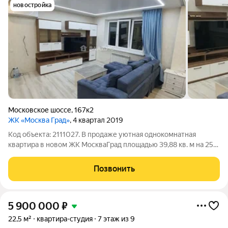
новостройка
Московское шоссе
,
167к2
ЖК «Москва Град»
, 4 квартал 2019
Код объекта: 2111027. В продаже уютная однокомнатная
квартира в новом ЖК МоскваГрад площадью 39,88 кв. м на 25-
м этаже современного жилого комплекса по адресу
Московское шоссе, 167к2. Эта квартира идеальный выбор для
Позвонить
тех, кто ценит комфорт и
5 900 000
₽
22,5 м²
квартира-студия
7 этаж из 9