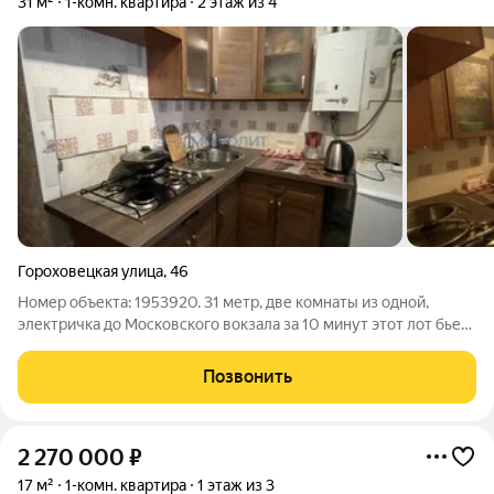
31 м²
1-комн. квартира
2 этаж из 4
Гороховецкая улица
,
46
Номер объекта: 1953920. 31 метр, две комнаты из одной,
электричка до Московского вокзала за 10 минут этот лот бьет
все рекорды по соотношению цены и практичности. Уютное
гнездышко на втором этаже кирпичной «четырехэтажки»
Позвонить
ждет своего энергичного
2 270 000
₽
17 м²
1-комн. квартира
1 этаж из 3