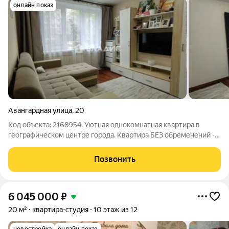
онлайн показ
Авангардная улица
,
20
Код объекта: 2168954. Уютная однокомнатная квартира в
географическом центре города. Квартира БЕЗ обременений -
тех.ошибка - исправляется. Предлагается к продаже светлая и
просторная однокомнатная квартира с продуманной
Позвонить
планировкой и современным
6 045 000
₽
20 м²
квартира-студия
10 этаж из 12