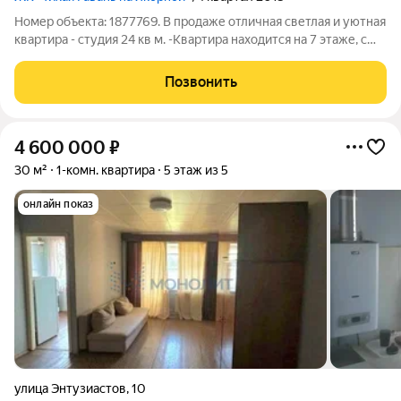
Номер объекта: 1877769. В продаже отличная светлая и уютная
квартира - студия 24 кв м. -Квартира находится на 7 этаже, с
отличный видом. -Квартира с ремонтом и оснащена
необходимой мебелью и техникой, которая останется новому
Позвонить
владельцу. Реальному
4 600 000
₽
30 м²
1-комн. квартира
5 этаж из 5
онлайн показ
улица Энтузиастов
,
10