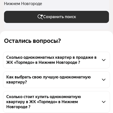
Нижнем Новгороде
Сохранить поиск
Остались вопросы?
Сколько однокомнатных квартир в продаже в
ЖК «Торпедо» в Нижнем Новгороде ?
На Яндекс Недвижимости в продаже в ЖК 
«Торпедо» в Нижнем Новгороде 29 однокомнатных 
Как выбрать свою лучшую однокомнатную
квартиру?
квартир 29 объявлений от застройщиков
Чтобы купить 1-комнатную квартиру в новостройке 
в ЖК «Торпедо», воспользуйтесь тепловой картой 
Сколько стоит купить однокомнатную
квартиру в ЖК «Торпедо» в Нижнем
для оценки инфраструктуры и транспортной 
Новгороде ?
доступности в выбранном районе в ЖК «Торпедо» в 