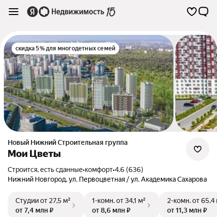
скидка 5% для многодетных семей
Новый Нижний Строительная группа
Мои Цветы
Строится, есть сданные
•
комфорт
•
4.6 (636)
Нижний Новгород
,
ул. Первоцветная / ул. Академика Сахарова
Студии
от 27,5 м²
1-комн.
от 34,1 м²
2-комн.
от 65,4
от 7,4 млн ₽
от 8,6 млн ₽
от 11,3 млн ₽