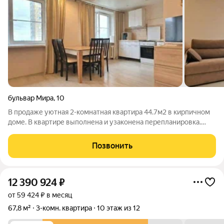
бульвар Мира
,
10
В продаже уютная 2-комнатная квартира 44.7м2 в кирпичном
доме. В квартире выполнена и узаконена перепланировка.
Уютная спальня 9,0 м2 с выделенной гардеробной и выходом
на застекленную лоджию. Просторная кухня гостиная 23.8 м2
Позвонить
на два окна, при
12 390 924
₽
от 59 424 ₽ в месяц
67,8 м²
3-комн. квартира
10 этаж из 12