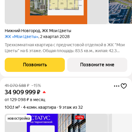
Нижний Новгород
,
ЖК Мои Цветы
ЖК «Мои Цветы»
, 2 квартал 2028
Трехкомнатная квартира с предчистовой отделкой в ЖК "Мои
Цветы" на 6 этаже. Общая площадь: 83.5 кв.м., жилая: 42.3
кв.м., площадь просторной кухни-столовой: 14.4 кв.м. Квартира
угловая, идеально подойдет любителям тишины и панорамных
Позвонить
Позвоните мне
видов. В
41 070 588
₽
–15%
34 909 999
₽
от 129 098 ₽ в месяц
100,1 м²
4-комн. квартира
9 этаж из 32
новостройка