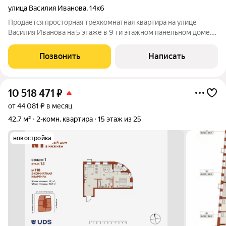
улица Василия Иванова
,
14к6
Продаётся просторная трёхкомнатная квартира на улице
Василия Иванова на 5 этаже в 9 ти этажном панельном доме.
Общая площадь составляет 72 м. Все комнаты изолированные,
удобная квадратная кухня 9,2 м, застеклённая лоджия 5 м.
Позвонить
Написать
Также в квартире есть
10 518 471
₽
от 44 081 ₽ в месяц
42,7 м²
2-комн. квартира
15 этаж из 25
новостройка