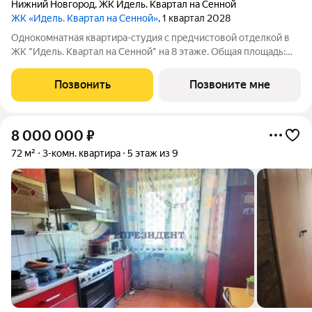
Нижний Новгород
,
ЖК Идель. Квартал на Сенной
ЖК «Идель. Квартал на Сенной»
, 1 квартал 2028
Однокомнатная квартира-студия с предчистовой отделкой в
ЖК "Идель. Квартал на Сенной" на 8 этаже. Общая площадь:
29.9 кв.м., площадь гостиной 20.4 кв.м., из которых 4 кв.м.
выделено под кухонную зону. Все окна выходят на одну
Позвонить
Позвоните мне
сторону. В квартире один
8 000 000
₽
72 м²
3-комн. квартира
5 этаж из 9