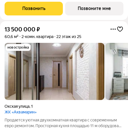
площадь лота составляет 39,69 кв. м, из которых 11,70 кв. м
отведено под жилую и 16,18 кв. м под кухонную зону. Номер
Позвонить
Позвоните мне
квартиры - 546.
13 500 000
₽
60,6 м²
2-комн. квартира
22 этаж из 25
новостройка
Окская улица
,
1
ЖК «Аквамарин»
Продается уютная двухкомнатная квартира с современным
евро ремонтом. Просторная кухня площадью 11 м оборудована