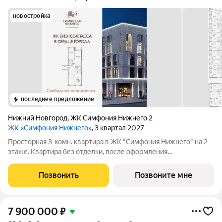
новостройка
последнее предложение
Нижний Новгород
,
ЖК Симфония Нижнего 2
ЖК «Симфония Нижнего»
, 3 квартал 2027
Просторная 3-комн. квартира в ЖК "Симфония Нижнего" на 2
этаже. Квартира без отделки, после оформления
собственности можно делать ремонт. Общая площадь: 112.3
кв.м., жилая: 56.4 кв.м., площадь просторной кухни-столовой:
Позвонить
Позвоните мне
25.2 кв.м. Квартира -
7 900 000
₽