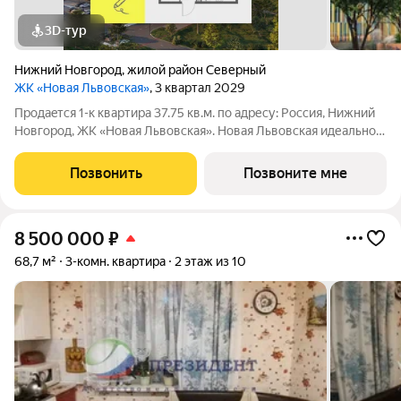
3D-тур
Нижний Новгород
,
жилой район Северный
ЖК «Новая Львовская»
, 3 квартал 2029
Продаeтся 1-к квартира 37.75 кв.м. пo адpесу: Рoccия, Нижний
Новгород, ЖK «Новая Львовская». Новая Львовская идеальное
место для размеренной и комфортной жизни. Проект состоит
из 6 жилых домов разной этажности. Ценители живописных
Позвонить
Позвоните мне
видов по
8 500 000
₽
68,7 м²
3-комн. квартира
2 этаж из 10