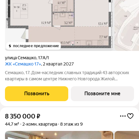
последнее предложение
улица Семашко
,
17А/1
ЖК «Семашко 17»
, 2 квартал 2027
Семашко, 17. Дом-наследник славных традиций 43 авторских
квартиры в самом центре Нижнего Новгорода Жилой
комплекс расположился на улице Семашко одной из знаковых
для Нижнего Новгорода, чья история уходит корнями в XVIII
Позвонить
Позвоните мне
век, когда её формирование
8 350 000
₽
44,7 м²
2-комн. квартира
8 этаж из 9