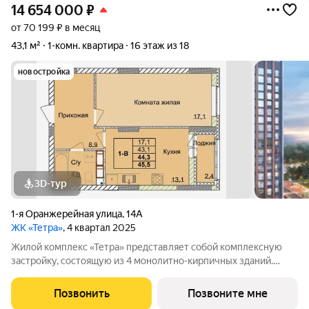
14 654 000
₽
от 70 199 ₽ в месяц
43,1 м²
1-комн. квартира
16 этаж из 18
новостройка
3D-тур
1-я Оранжерейная улица
,
14А
ЖК «Тетра»
, 4 квартал 2025
Жилой комплекс «Тетра» представляет собой комплексную
застройку, состоящую из 4 монолитно-кирпичных зданий.
Застройщиком спроектированы одно-, двух- и трех- и
четырёхкомнатные квартиры, как с чистовой отделкой так и
Позвонить
Позвоните мне
без отделки. Благоустройство