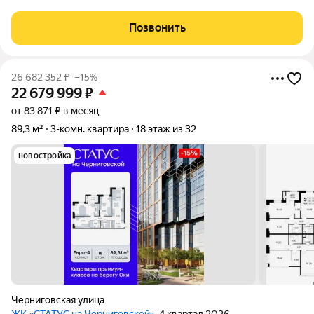
всей необходимой техникой, включая холодильник. Комнаты
изолированные, что обеспечивает комфорт и приватность. В
Позвонить
квартире раздельный
26 682 352
₽
–15%
22 679 999
₽
от 83 871 ₽ в месяц
89,3 м²
3-комн. квартира
18 этаж из 32
новостройка
Черниговская улица