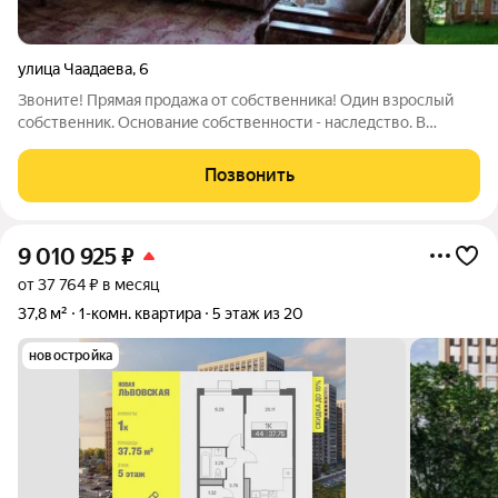
улица Чаадаева
,
6
Звоните! Прямая продажа от собственника! Один взрослый
собственник. Основание собственности - наследство. В
собственности более 20 лет. Квартира свободна юридически и
физически. Никто не зарегистрирован и не проживает.
Позвонить
Квартира светлая, теплая и
9 010 925
₽
от 37 764 ₽ в месяц
37,8 м²
1-комн. квартира
5 этаж из 20
новостройка