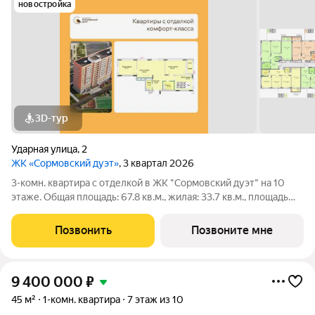
новостройка
3D-тур
Ударная улица
,
2
ЖК «Сормовский дуэт»
, 3 квартал 2026
3-комн. квартира с отделкой в ЖК "Сормовский дуэт" на 10
этаже. Общая площадь: 67.8 кв.м., жилая: 33.7 кв.м., площадь
просторной кухни-столовой: 18.5 кв.м. Угловая квартира, очень
светлая, естественная вентиляция при открытии окон. В
Позвонить
Позвоните мне
квартире одна
9 400 000
₽
45 м²
1-комн. квартира
7 этаж из 10