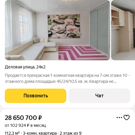
Деловая улица
,
24к2
Продается прекрасная 1-комнатная квартира на 7-ом этаже 10 -
этажного дома площадью 45/24/10,5 кв. м. Квартира не
угловая, очень теплая и уютная. Из кухни выход на
застекленную лоджию. В квартире произведен качественный
Позвонить
Чат
ремонт: натяжные потолки,
28 650 700
₽
от 102 924 ₽ в месяц
112,3 м²
3-комн. квартира
2 этаж из 9