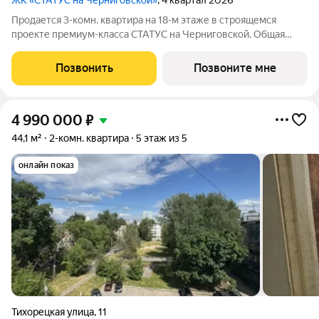
ЖК «СТАТУС на Черниговской»
, 4 квартал 2026
Продается 3-комн. квартира на 18-м этаже в строящемся
проекте премиум-класса СТАТУС на Черниговской. Общая
площадь лота составляет 89,31 кв. м, из которых 41,75 кв. м
отведено под жилую и 22,77 кв. м под кухонную зону. Номер
Позвонить
Позвоните мне
квартиры - 424.
4 990 000
₽
44,1 м²
2-комн. квартира
5 этаж из 5
онлайн показ
Тихорецкая улица
,
11