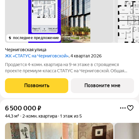
последнее предложение
Черниговская улица
ЖК «СТАТУС на Черниговской»
, 4 квартал 2026
Продается 4-комн. квартира на 9-м этаже в строящемся
проекте премиум-класса СТАТУС на Черниговской. Общая
площадь лота составляет 100,14 кв. м, из которых 52,66 кв. м
отведено под жилую и 22,14 кв. м под кухонную зону. Номер
Позвонить
Позвоните мне
квартиры - 315.
6 500 000
₽
44,3 м²
2-комн. квартира
1 этаж из 5