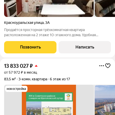
Красноуральская улица
,
3А
Продаётся просторная трёхкомнатная квартира
расположенная на 2 этаже 10-этажного дома. Удобная
планировка квартиры, на разные стороны, имеется 2 большие
лоджии, кладовка, раздельный с/узел, вместо ванны - душевая
Позвонить
Написать
кабина. Отличные соседи по тамбуру.
13 833 027
₽
от 57 972 ₽ в месяц
83,5 м²
3-комн. квартира
6 этаж из 17
новостройка