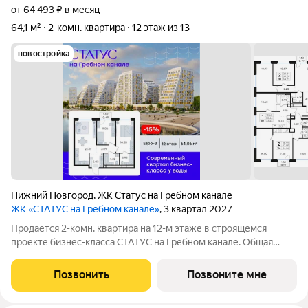
от 64 493 ₽ в месяц
64,1 м²
2-комн. квартира
12 этаж из 13
новостройка
Нижний Новгород
,
ЖК Статус на Гребном канале
ЖК «СТАТУС на Гребном канале»
, 3 квартал 2027
Продается 2-комн. квартира на 12-м этаже в строящемся
проекте бизнес-класса СТАТУС на Гребном канале. Общая
площадь лота составляет 64,06 кв. м, из которых 25,34 кв. м
отведено под жилую и 21,31 кв. м под кухонную зону. Номер
Позвонить
Позвоните мне
квартиры - 110.