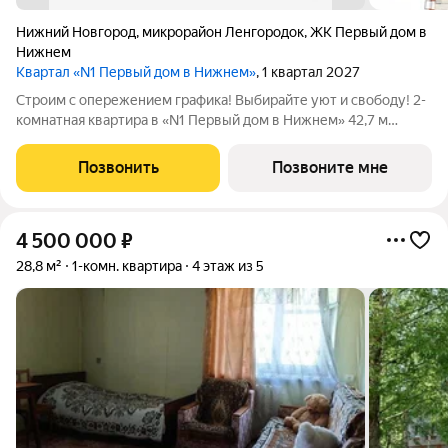
Нижний Новгород
,
микрорайон Ленгородок
,
ЖК Первый дом в
Нижнем
Квартал «N1 Первый дом в Нижнем»
, 1 квартал 2027
Строим с опережением графика! Выбирайте уют и свободу! 2-
комнатная квартира в «N1 Первый дом в Нижнем» 42,7 м
(жилая 18,1 м) продуманная планировка с кухней-гостиной,
спальней и кабинетом. Парк им. 1 Мая и два сквера дышите
Позвонить
Позвоните мне
полной грудью,
4 500 000
₽
28,8 м²
1-комн. квартира
4 этаж из 5