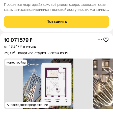
Продается квартира 2х ком, всё рядом: озеро, школа, детские
сады, детская поликлиника в шаговой доступности, магазины.
Про квартиру: Кирпичный дом тепло зимой и прохладно
летом, отличная шумоизоляция. Две комнаты идеально для
Позвонить
семьи с детьми или
10 071 579
₽
от 48 247 ₽ в месяц
29,9 м²
квартира-студия
8 этаж из 19
новостройка
последнее предложение