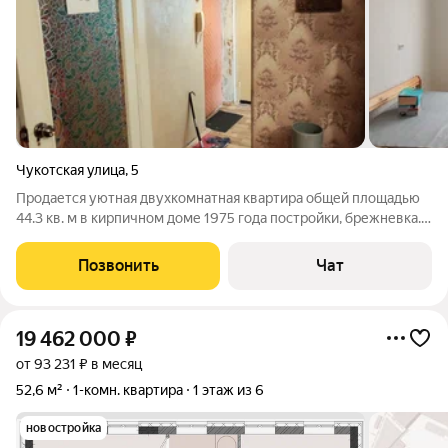
Чукотская улица
,
5
Продается уютная двухкомнатная квартира общей площадью
44.3 кв. м в кирпичном доме 1975 года постройки, брежневка.
Жилая площадь составляет 27.8 кв. м, а кухня 6.3 кв. м.
Квартира расположена на первом этаже пятиэтажного дома.
Позвонить
Чат
Окна выходят во двор,
19 462 000
₽
от 93 231 ₽ в месяц
52,6 м²
1-комн. квартира
1 этаж из 6
новостройка