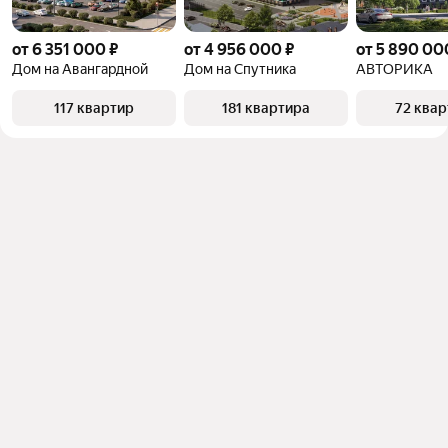
от 6 351 000 ₽
от 4 956 000 ₽
от 5 890 00
Дом на Авангардной
Дом на Спутника
АВТОРИКА
117 квартир
181 квартира
72 ква