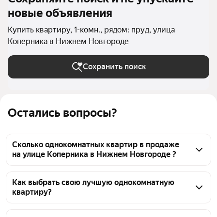
новые объявления
Купить квартиру, 1-комн., рядом: пруд, улица
Коперника в Нижнем Новгороде
Сохранить поиск
Остались вопросы?
Сколько однокомнатных квартир в продаже
на улице Коперника в Нижнем Новгороде ?
На Яндекс Недвижимости в продаже на улице 
Коперника в Нижнем Новгороде 57 однокомнатных 
Как выбрать свою лучшую однокомнатную
квартиру?
квартир, из них 1 объявление от агентств, 56 
объявлений от застройщиков
Чтобы купить 1-комнатную квартиру рядом с 