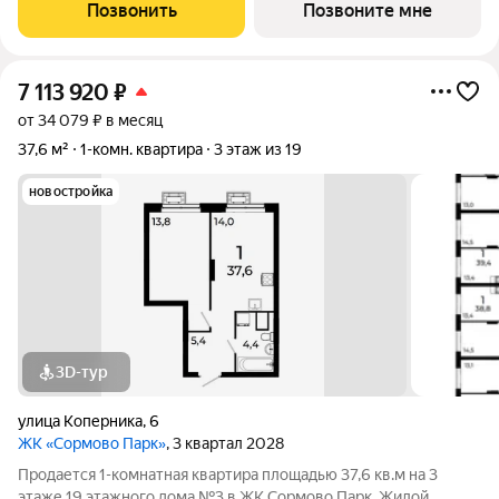
ипотека - оплата наличными - дистанционная покупка - трейд-
Позвонить
Позвоните мне
ин ЖК "Сормово Парк"
7 113 920
₽
от 34 079 ₽ в месяц
37,6 м²
1-комн. квартира
3 этаж из 19
новостройка
3D-тур
улица Коперника
,
6
ЖК «Сормово Парк»
, 3 квартал 2028
Продается 1-комнатная квартира площадью 37,6 кв.м на 3
этаже 19 этажного дома №3 в ЖК Сормово Парк. Жилой