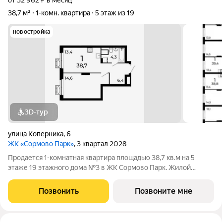
от 32 962 ₽ в месяц
38,7 м²
1-комн. квартира
5 этаж из 19
новостройка
3D-тур
улица Коперника
,
6
ЖК «Сормово Парк»
, 3 квартал 2028
Продается 1-комнатная квартира площадью 38,7 кв.м на 5
этаже 19 этажного дома №3 в ЖК Сормово Парк. Жилой
комплекс Сормово Парк расположен в самой зеленой и
центральной локации Сормовского района Нижнего
Позвонить
Позвоните мне
Новгорода. В окружении комплекса Сормовский