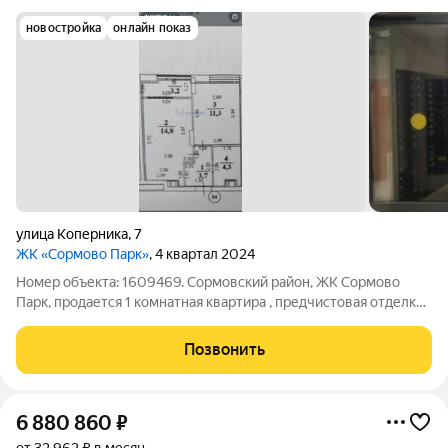
новостройка
онлайн показ
улица Коперника
,
7
ЖК «Сормово Парк»
, 4 квартал 2024
Номер объекта: 1609469. Сормовский район, ЖК Сормово
Парк, продается 1 комнатная квартира , предчистовая отделка ,
полы-цементно-песчаная стяжка , стены-газосиликатный
кирпич , теплая лоджия , окна- ПВХ профиль, двухкамерное
Позвонить
остекленение, дом-
6 880 860
₽