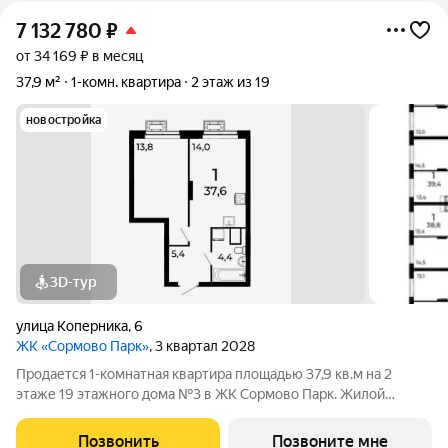
7 132 780
₽
от 34 169 ₽ в месяц
37,9 м²
1-комн. квартира
2 этаж из 19
новостройка
3D-тур
улица Коперника
,
6
ЖК «Сормово Парк»
, 3 квартал 2028
Продается 1-комнатная квартира площадью 37,9 кв.м на 2
этаже 19 этажного дома №3 в ЖК Сормово Парк. Жилой
комплекс Сормово Парк расположен в самой зеленой и
центральной локации Сормовского района Нижнего
Позвонить
Позвоните мне