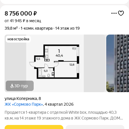
8 756 000
₽
от 41 945 ₽ в месяц
39,8 м²
1-комн. квартира
14 этаж из 19
новостройка
3D-тур
улица Коперника
,
8
ЖК «Сормово Парк»
, 4 квартал 2026
Продается 1-квартира с отделкой White box, площадью 40,3
кв.м, на 14 этаже 19 этажного дома в ЖК Сормово Парк. ДОМ
СДАН! Приобрести квартиру можно одним из способов: -