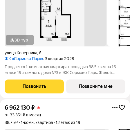
3D-тур
улица Коперника
,
6
ЖК «Сормово Парк»
, 3 квартал 2028
Продается 1-комнатная квартира площадью 38,5 кв.м на 16
этаже 19 этажного дома №3 в ЖК Сормово Парк. Жилой
комплекс Сормово Парк расположен в самой зеленой и
центральной локации Сормовского района Нижнего
Позвонить
Позвоните мне
Новгорода. В окружении комплекса Сормовский
6 962 130
₽
от 33 351 ₽ в месяц
38,7 м²
1-комн. квартира
12 этаж из 19