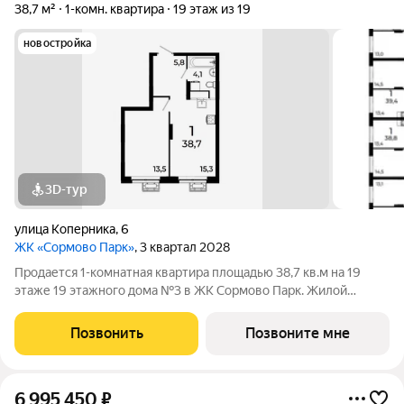
38,7 м²
1-комн. квартира
19 этаж из 19
новостройка
3D-тур
улица Коперника
,
6
ЖК «Сормово Парк»
, 3 квартал 2028
Продается 1-комнатная квартира площадью 38,7 кв.м на 19
этаже 19 этажного дома №3 в ЖК Сормово Парк. Жилой
комплекс Сормово Парк расположен в самой зеленой и
центральной локации Сормовского района Нижнего
Позвонить
Позвоните мне
Новгорода. В окружении комплекса Сормовский
6 995 450
₽