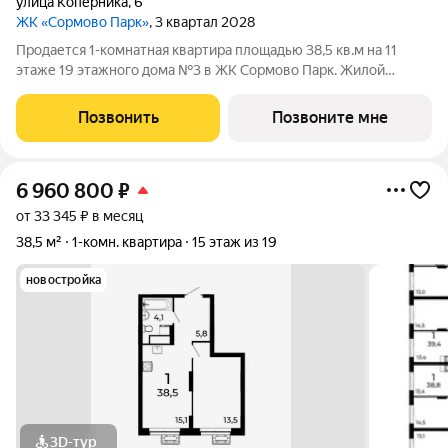
улица Коперника
,
6
ЖК «Сормово Парк»
, 3 квартал 2028
Продается 1-комнатная квартира площадью 38,5 кв.м на 11
этаже 19 этажного дома №3 в ЖК Сормово Парк. Жилой
комплекс Сормово Парк расположен в самой зеленой и
центральной локации Сормовского района Нижнего
Позвонить
Позвоните мне
Новгорода. В окружении комплекса Сормовский
6 960 800
₽
от 33 345 ₽ в месяц
38,5 м²
1-комн. квартира
15 этаж из 19
новостройка
3D-тур