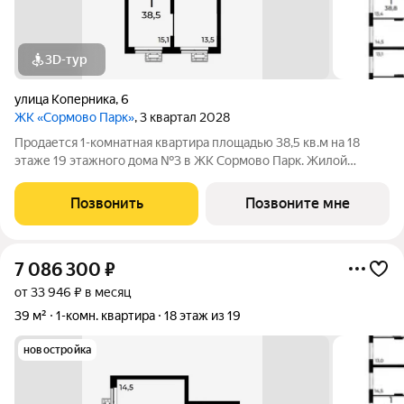
3D-тур
улица Коперника
,
6
ЖК «Сормово Парк»
, 3 квартал 2028
Продается 1-комнатная квартира площадью 38,5 кв.м на 18
этаже 19 этажного дома №3 в ЖК Сормово Парк. Жилой
комплекс Сормово Парк расположен в самой зеленой и
центральной локации Сормовского района Нижнего
Позвонить
Позвоните мне
Новгорода. В окружении комплекса Сормовский
7 086 300
₽
от 33 946 ₽ в месяц
39 м²
1-комн. квартира
18 этаж из 19
новостройка