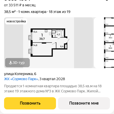
от 33 511 ₽ в месяц
38,5 м²
1-комн. квартира
18 этаж из 19
новостройка
3D-тур
улица Коперника
,
6
ЖК «Сормово Парк»
, 3 квартал 2028
Продается 1-комнатная квартира площадью 38,5 кв.м на 18
этаже 19 этажного дома №3 в ЖК Сормово Парк. Жилой
комплекс Сормово Парк расположен в самой зеленой и
центральной локации Сормовского района Нижнего
Позвонить
Позвоните мне
Новгорода. В окружении комплекса Сормовский