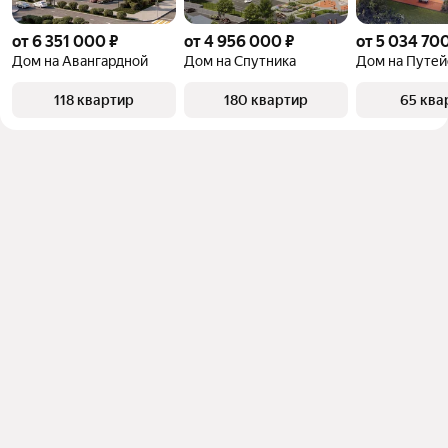
от 6 351 000 ₽
от 4 956 000 ₽
от 5 034 700
Дом на Авангардной
Дом на Спутника
Дом на Путей
118 квартир
180 квартир
65 ква