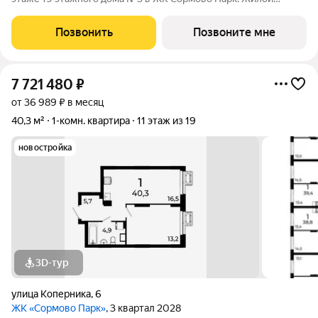
комплекс Сормово Парк расположен в самой зеленой и
центральной локации Сормовского района Нижнего
Позвонить
Позвоните мне
Новгорода. В окружении комплекса Сормовский
7 721 480
₽
от 36 989 ₽ в месяц
40,3 м²
1-комн. квартира
11 этаж из 19
новостройка
3D-тур
улица Коперника
,
6
ЖК «Сормово Парк»
, 3 квартал 2028