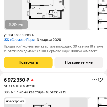
3D-тур
улица Коперника
,
6
ЖК «Сормово Парк»
, 3 квартал 2028
Продается 1-комнатная квартира площадью 39 кв.м на 18 этаже
19 этажного дома №3 в ЖК Сормово Парк. Жилой комплекс
Сормово Парк расположен в самой зеленой и центральной
локации Сормовского района Нижнего Новгорода. В
Позвонить
Позвоните мне
окружении комплекса Сормовский
6 972 350
₽
от 33 400 ₽ в месяц
38,5 м²
1-комн. квартира
16 этаж из 19
новостройка