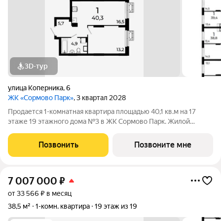
3D-тур
улица Коперника
,
6
ЖК «Сормово Парк»
, 3 квартал 2028
Продается 1-комнатная квартира площадью 40,1 кв.м на 17
этаже 19 этажного дома №3 в ЖК Сормово Парк. Жилой
комплекс Сормово Парк расположен в самой зеленой и
центральной локации Сормовского района Нижнего
Позвонить
Позвоните мне
Новгорода. В окружении комплекса Сормовский
7 007 000
₽
от 33 566 ₽ в месяц
38,5 м²
1-комн. квартира
19 этаж из 19