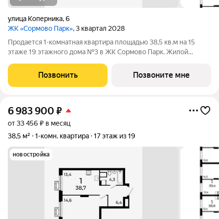
улица Коперника
,
6
ЖК «Сормово Парк»
, 3 квартал 2028
Продается 1-комнатная квартира площадью 38,5 кв.м на 15
этаже 19 этажного дома №3 в ЖК Сормово Парк. Жилой
комплекс Сормово Парк расположен в самой зеленой и
центральной локации Сормовского района Нижнего
Позвонить
Позвоните мне
Новгорода. В окружении комплекса Сормовский
6 983 900
₽
от 33 456 ₽ в месяц
38,5 м²
1-комн. квартира
17 этаж из 19
новостройка