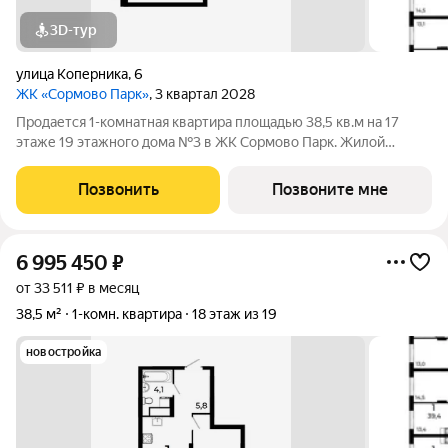
3D-тур
улица Коперника
,
6
ЖК «Сормово Парк»
, 3 квартал 2028
Продается 1-комнатная квартира площадью 38,5 кв.м на 17
этаже 19 этажного дома №3 в ЖК Сормово Парк. Жилой
комплекс Сормово Парк расположен в самой зеленой и
центральной локации Сормовского района Нижнего
Позвонить
Позвоните мне
Новгорода. В окружении комплекса Сормовский
6 995 450
₽
от 33 511 ₽ в месяц
38,5 м²
1-комн. квартира
18 этаж из 19
новостройка