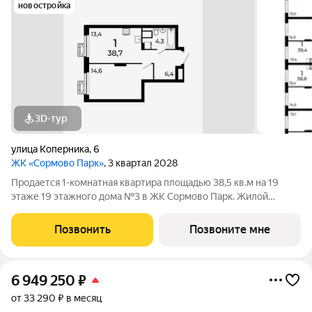
новостройка
3D-тур
улица Коперника
,
6
ЖК «Сормово Парк»
, 3 квартал 2028
Продается 1-комнатная квартира площадью 38,5 кв.м на 19
этаже 19 этажного дома №3 в ЖК Сормово Парк. Жилой
комплекс Сормово Парк расположен в самой зеленой и
центральной локации Сормовского района Нижнего
Позвонить
Позвоните мне
Новгорода. В окружении комплекса Сормовский
6 949 250
₽
от 33 290 ₽ в месяц