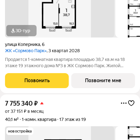
3D-тур
улица Коперника
,
6
ЖК «Сормово Парк»
, 3 квартал 2028
Продается 1-комнатная квартира площадью 38,7 кв.м на 18
этаже 19 этажного дома №3 в ЖК Сормово Парк. Жилой
комплекс Сормово Парк расположен в самой зеленой и
центральной локации Сормовского района Нижнего
Позвонить
Позвоните мне
Новгорода. В окружении комплекса Сормовский
7 755 340
₽
от 37 151 ₽ в месяц
40,1 м²
1-комн. квартира
17 этаж из 19
новостройка