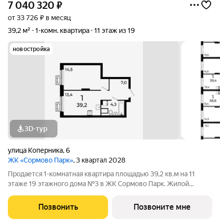
7 040 320
₽
от 33 726 ₽ в месяц
39,2 м²
1-комн. квартира
11 этаж из 19
новостройка
3D-тур
улица Коперника
,
6
ЖК «Сормово Парк»
, 3 квартал 2028
Продается 1-комнатная квартира площадью 39,2 кв.м на 11
этаже 19 этажного дома №3 в ЖК Сормово Парк. Жилой
комплекс Сормово Парк расположен в самой зеленой и
центральной локации Сормовского района Нижнего
Позвонить
Позвоните мне
Новгорода. В окружении комплекса Сормовский